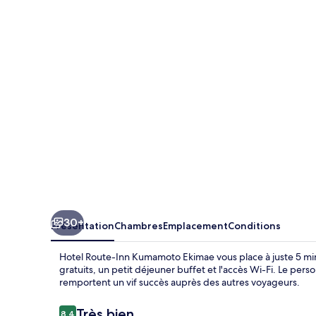
Route-
Inn
Kumamoto
Ekimae
30+
Présentation
Chambres
Emplacement
Conditions
Hotel Route-Inn Kumamoto Ekimae vous place à juste 5 mi
gratuits, un petit déjeuner buffet et l'accès Wi-Fi. Le per
remportent un vif succès auprès des autres voyageurs.
Avis
Très bien
8,4