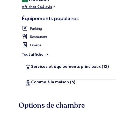
8,4 sur 10
voyageurs
Afficher 944 avis
Équipements populaires
Bain public
Parking
Restaurant
Laverie
Tout afficher
Services et équipements principaux
(12)
Comme à la maison
(6)
Options de chambre