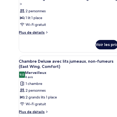
Building,
Chambre
toutes
＞
Double,
Semi
les
non-
2 personnes
Double)
photos
fumeurs
1 lit 1 place
(Main
pour
Building,
Wi-Fi gratuit
ce
Semi
type
Plus
Plus de détails
Double)
de
de
détails
chambre :
Voir les pri
sur
Comfort
le
Single
type
Afficher
Une chambre d’hôtel avec deux 
7
de
Room
Chambre Deluxe avec lits jumeaux, non-fumeurs
toutes
chambre
(East Wing, Comfort)
Non-
Comfort
les
Merveilleux
Smoking
Single
9,0
photos
9,0 sur 10
(4 avis)
4 avis
Room
＜
pour
1 chambre
Non-
East
ce
Smoking
2 personnes
Building
＜
type
2 grands lits 1 place
East
＞
de
Building
Wi-Fi gratuit
chambre :
＞
Plus
Chambre
Plus de détails
de