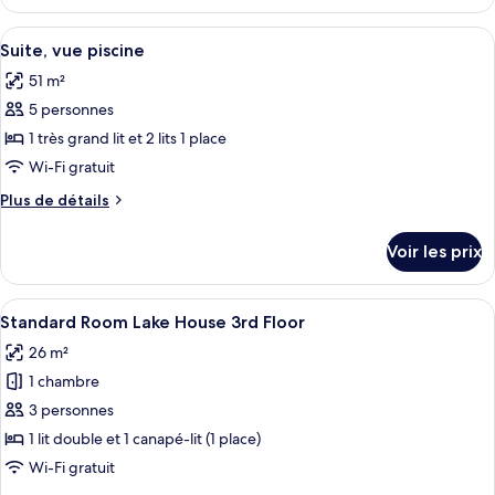
le
vue
type
Afficher
Une chambre d’hôtel avec un grand lit,
piscine
8
de
Suite, vue piscine
toutes
chambre
51 m²
Chambre
les
Familiale,
5 personnes
photos
vue
pour
1 très grand lit et 2 lits 1 place
piscine
ce
Wi-Fi gratuit
type
Plus
Plus de détails
de
de
chambre :
détails
Voir les prix
sur
Suite,
le
vue
type
Afficher
Une chambre d’hôtel moderne avec un gr
piscine
3
de
Standard Room Lake House 3rd Floor
toutes
chambre
26 m²
Suite,
les
vue
1 chambre
photos
piscine
pour
3 personnes
ce
1 lit double et 1 canapé-lit (1 place)
type
Wi-Fi gratuit
de