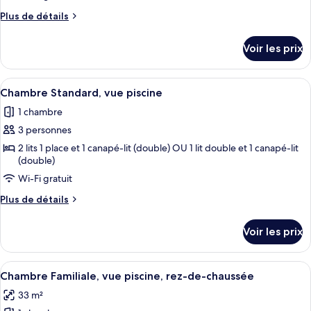
de
Plus
Plus de détails
chambre :
de
détails
Chambre
Voir les prix
sur
Standard,
le
vue
type
Afficher
Une chambre d’hôtel avec un grand lit
3
de
piscine,
Chambre Standard, vue piscine
toutes
chambre
rez-
1 chambre
Chambre
les
de-
Standard,
3 personnes
photos
chaussée
vue
pour
2 lits 1 place et 1 canapé-lit (double) OU 1 lit double et 1 canapé-lit
piscine,
(double)
ce
rez-
de-
Wi-Fi gratuit
type
chaussée
de
Plus
Plus de détails
chambre :
de
détails
Chambre
Voir les prix
sur
Standard,
le
vue
type
Afficher
Une chambre d’hôtel avec un grand lit,
4
de
piscine
Chambre Familiale, vue piscine, rez-de-chaussée
toutes
chambre
33 m²
Chambre
les
Standard,