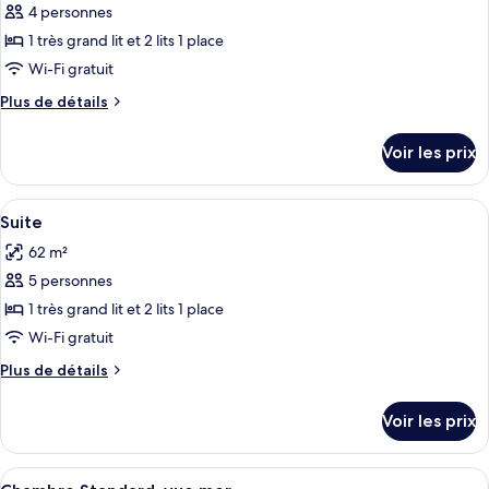
pour
4 personnes
ce
1 très grand lit et 2 lits 1 place
type
Wi-Fi gratuit
de
Plus
Plus de détails
chambre :
de
Chambre
détails
Voir les prix
sur
Familiale,
le
2
type
Afficher
Un salon moderne avec un ensemble de 
chambres
8
de
Suite
toutes
chambre
62 m²
Chambre
les
Familiale,
5 personnes
photos
2
pour
1 très grand lit et 2 lits 1 place
chambres
ce
Wi-Fi gratuit
type
Plus
Plus de détails
de
de
chambre :
détails
Voir les prix
sur
Suite
le
type
Afficher
Une chambre d’hôtel avec un grand lit,
6
de