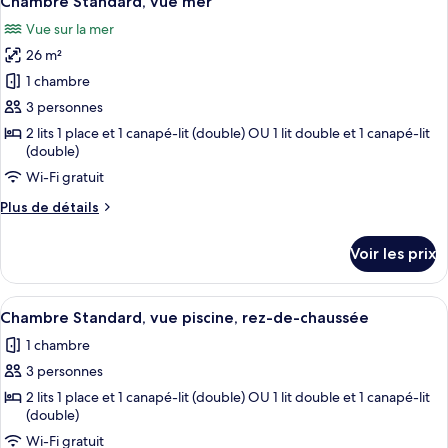
Chambre Standard, vue mer
toutes
chambre
Vue sur la mer
Suite
les
26 m²
photos
pour
1 chambre
ce
3 personnes
type
2 lits 1 place et 1 canapé-lit (double) OU 1 lit double et 1 canapé-lit
de
(double)
chambre :
Wi-Fi gratuit
Chambre
Plus
Plus de détails
Standard,
de
vue
détails
Voir les prix
sur
mer
le
type
Afficher
Une chambre d’hôtel comprenant un lit
4
de
Chambre Standard, vue piscine, rez-de-chaussée
toutes
chambre
1 chambre
Chambre
les
Standard,
3 personnes
photos
vue
pour
2 lits 1 place et 1 canapé-lit (double) OU 1 lit double et 1 canapé-lit
mer
(double)
ce
Wi-Fi gratuit
type