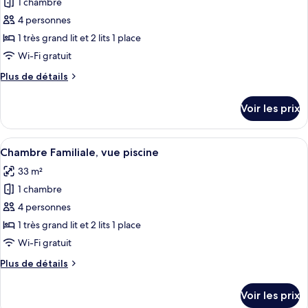
1 chambre
photos
vue
pour
4 personnes
piscine
ce
1 très grand lit et 2 lits 1 place
type
Wi-Fi gratuit
de
Plus
Plus de détails
chambre :
de
Chambre
détails
Voir les prix
sur
Familiale,
le
vue
type
Afficher
Une chambre d’hôtel avec un grand lit,
piscine,
3
de
Chambre Familiale, vue piscine
toutes
rez-
chambre
33 m²
Chambre
les
de-
Familiale,
1 chambre
photos
chaussée
vue
pour
4 personnes
piscine,
ce
rez-
1 très grand lit et 2 lits 1 place
de-
type
Wi-Fi gratuit
chaussée
de
Plus
Plus de détails
chambre :
de
Chambre
détails
Voir les prix
sur
Familiale,