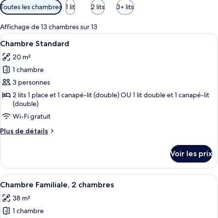
Filtres
Toutes les chambres
1 lit
2 lits
3+ lits
disponibles
pour
Affichage de 13 chambres sur 13
les
Afficher
Une chambre d’hôtel avec un grand lit,
5
Chambre Standard
chambres
toutes
20 m²
les
1 chambre
photos
pour
3 personnes
ce
2 lits 1 place et 1 canapé-lit (double) OU 1 lit double et 1 canapé-lit
(double)
type
de
Wi-Fi gratuit
chambre :
Plus
Plus de détails
Chambre
de
détails
Standard
Voir les prix
sur
le
type
Afficher
Une chambre d’hôtel moderne avec un g
5
de
Chambre Familiale, 2 chambres
toutes
chambre
38 m²
Chambre
les
Standard
1 chambre
photos