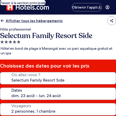
Passer à la section principale
Obtenir l’appli
Afficher tous les hébergements
Hôte professionnel
Selectum Family Resort Side
Hébergement
5.0 étoiles
Hôtel en bord de plage à Manavgat avec un parc aquatique gratuit et
un spa
Choisissez des dates pour voir les prix
Où allez-vous ?
Dates
Voyageurs