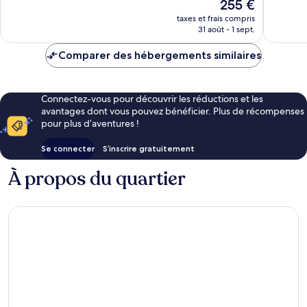
Le
255 €
Excellent,
Bien,
nouveau
153 avis
65 avis
taxes et frais compris
prix
31 août - 1 sept.
est
de
Comparer des hébergements similaires
255 €
Connectez-vous pour découvrir les réductions et les
avantages dont vous pouvez bénéficier. Plus de récompenses
pour plus d’aventures !
Se connecter
S’inscrire gratuitement
À propos du quartier