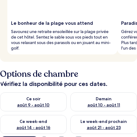
Le bonheur de la plage vous attend
Paradis
Savourez une retraite ensoleillée sur la plage privée
Gérez vo
de cet hôtel. Sentez le sable sous vos pieds tout en
conféren
vous relaxant sous des parasols ou en jouant au mini-
Plus tar
golf.
l'un des
Options de chambre
Vérifiez la disponibilité pour ces dates.
Vérifier la disponibilité pour ce soir août 9 - août 10
Vérifier la disponibilité pour 
Ce soir
Demain
août 9 - août 10
août 10 - août 11
Vérifier la disponibilité pour ce week-end août 14 - août 16
Vérifier la disponibilité pour
Ce week-end
Le week-end prochain
août 14 - août 16
août 21 - août 23