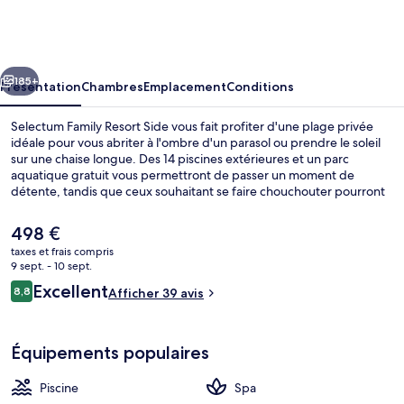
Family
Resort
Side
cédent
Suivant
185+
Présentation
Chambres
Emplacement
Conditions
Selectum Family Resort Side vous fait profiter d'une plage privée
idéale pour vous abriter à l'ombre d'un parasol ou prendre le soleil
sur une chaise longue. Des 14 piscines extérieures et un parc
aquatique gratuit vous permettront de passer un moment de
détente, tandis que ceux souhaitant se faire chouchouter pourront
profiter des massages et des soins corporels. Les options de
restauration comprennent 7 restaurants, tandis que les 11
Le
498 €
bars/salons vous invitent à siroter des boissons rafraîchissantes. Cet
prix
taxes et frais compris
hôtel de luxe abrite en outre une piscine couverte, une discothèque
actuel
9 sept. - 10 sept.
et un club pour enfants (gratuit).
Piscine couverte, 14 piscines extérieur
est
Avis
Excellent
8,8
Afficher 39 avis
de
8,8 sur 10
voyageurs
498 €.
Équipements populaires
Piscine
Spa