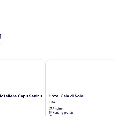
x
telière Capu Seninu
Hôtel Cala di Sole
Hôtel
Hotelière Capu Seninu
Hôtel Cala di Sole
Cala
Ota
di
Piscine
Sole
Parking gratuit
Ota