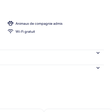
 4 chambres, vue fleuve | Terrasse/Patio
Animaux de compagnie admis
Wi-Fi gratuit
sponibilité pour demain août 8 - août 9
Vérifier la disponibilité pour ce week