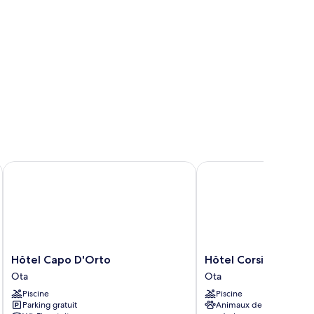
Hôtel Capo D'Orto
Hôtel Corsica
Hôtel
Hôtel
Hôtel Capo D'Orto
Hôtel Corsica
Capo
Corsica
Ota
Ota
D'Orto
Ota
Piscine
Piscine
Ota
Parking gratuit
Animaux de compagnie