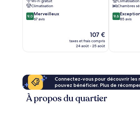
Wi-Fi gratuit
Climatisation
Climatisation
Chambres sé
9.0
9.6
Merveilleux
Exceptio
9,0
9,6
sur
sur
67 avis
85 avis
10,
10,
Merveilleux,
Exceptionnel,
Le
107 €
67 avis
85 avis
nouveau
taxes et frais compris
prix
24 août - 25 août
est
de
107 €
Connectez-vous pour découvrir les 
pouvez bénéficier. Plus de récompen
À propos du quartier