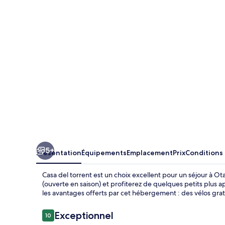
torrent
5+
Présentation
Équipements
Emplacement
Prix
Conditions
Casa del torrent est un choix excellent pour un séjour à Ot
(ouverte en saison) et profiterez de quelques petits plus a
les avantages offerts par cet hébergement : des vélos gratu
Avis
Exceptionnel
10
10 sur 10
voyageurs