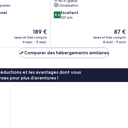
Wi-Fi gratuit
parées
Climatisation
8.6
nnel
Excellent
8,6
sur
267 avis
10,
Excellent,
Le
Le
189 €
87 €
267 avis
nouveau
nouvea
taxes et frais compris
taxes et frais compris
prix
prix
4 sept. - 5 sept.
8 août - 9 août
est
est
de
de
Comparer des hébergements similaires
189 €
87 €
réductions et les avantages dont vous
ses pour plus d’aventures !