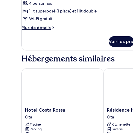
4 personnes
1 lit superposé (1 place) et 1 lit double
Wi-Fi gratuit
Plus
Plus de détails
de
détails
Voir les pri
sur
le
type
Hébergements similaires
de
chambre
Chalet,
Hotel Costa Rossa
Résidence Ho
2
chambres,
vue
jardin
Hotel
Résidence
Hotel Costa Rossa
Résidence 
Costa
Hotelière
Ota
Ota
Rossa
Capu
Piscine
Kitchenette
Ota
Seninu
Parking
Laverie
Ota