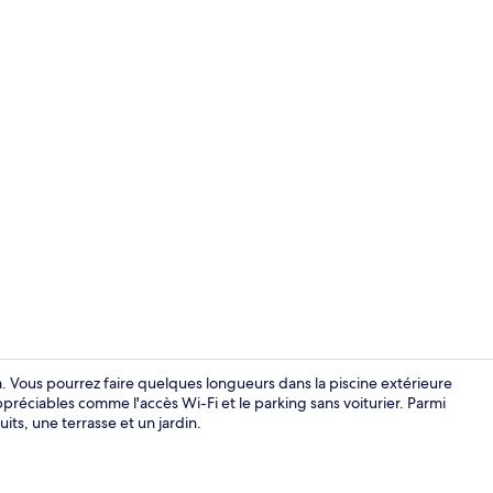
Appartement,
a. Vous pourrez faire quelques longueurs dans la piscine extérieure
ppréciables comme l'accès Wi-Fi et le parking sans voiturier. Parmi
its, une terrasse et un jardin.
Appartement,