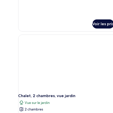
chambres,
vue
fleuve
Voir les pri
Chalet, 2 chambres, vue jardin
Vue sur le jardin
2 chambres