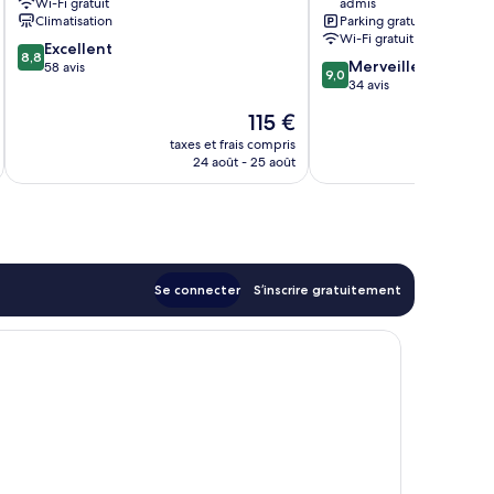
Wi-Fi gratuit
admis
Climatisation
Parking gratuit
Wi-Fi gratuit
8.8
Excellent
8,8
9.0
Merveilleux
sur
58 avis
9,0
sur
34 avis
10,
10,
Excellent,
Le
115 €
Merveilleux,
58 avis
u
nouveau
34 avis
taxes et frais compris
tax
prix
24 août - 25 août
est
de
115 €
Se connecter
S’inscrire gratuitement