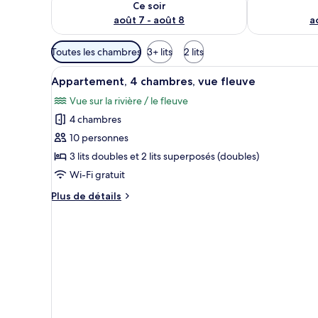
Ce soir
août 7 - août 8
a
Filtres
Toutes les chambres
3+ lits
2 lits
disponibles
Afficher
Un lit bien fait, recouvert d’
pour
6
Appartement, 4 chambres, vue fleuve
toutes
les
Vue sur la rivière / le fleuve
les
chambres
4 chambres
photos
pour
10 personnes
ce
3 lits doubles et 2 lits superposés (doubles)
type
Wi-Fi gratuit
de
Plus
Plus de détails
chambre :
de
Appartement,
détails
sur
4
le
chambres,
type
vue
de
fleuve
chambre
Appartement,
4