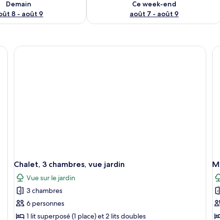
Demain
Ce week-end
oût 8 - août 9
août 7 - août 9
une couverture marron et bleue, une table de chevet avec une lampe, et un t
Chalet, 3 chambres, vue jardin
Ma
Vue sur le jardin
3 chambres
6 personnes
1 lit superposé (1 place) et 2 lits doubles