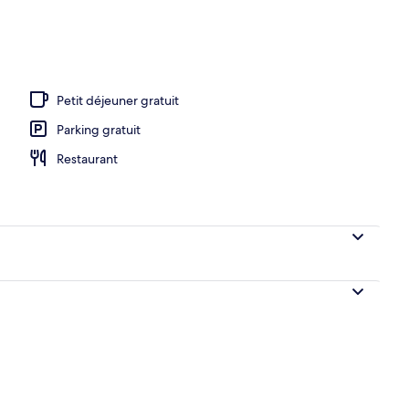
ns pour les couples, sauna, hammam, soins corporels
Petit déjeuner gratuit
Parking gratuit
Restaurant