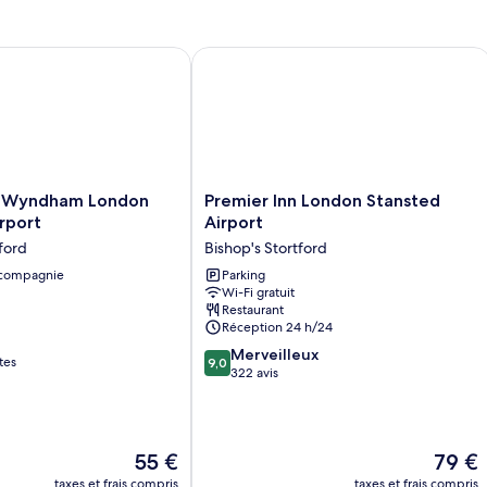
Wyndham London Stansted Airport
Premier Inn London Stansted Airport
Premier
y Wyndham London
Premier Inn London Stansted
Inn
rport
Airport
London
ford
Bishop's Stortford
Stansted
 compagnie
Airport
Parking
Wi-Fi gratuit
Bishop's
Restaurant
Stortford
Réception 24 h/24
9.0
Merveilleux
tes
9,0
sur
322 avis
10,
Merveilleux,
322 avis
Le
Le
55 €
79 €
nouveau
nouvea
taxes et frais compris
taxes et frais compris