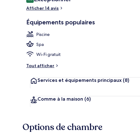
9,6 sur 10
voyageurs
Afficher 14 avis
Équipements populaires
Espace de soi
Piscine
Spa
Wi-Fi gratuit
Tout afficher
Services et équipements principaux
(8)
Comme à la maison
(6)
Options de chambre