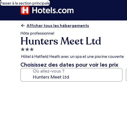
Passer à la section principale
Afficher tous les hébergements
Hôte professionnel
Hunters Meet Ltd
Hébergement
3.0 étoiles
Hôtel à Hatfield Heath avec un spa et une piscine couverte
Choisissez des dates pour voir les prix
Où allez-vous ?
Galerie
photos
de
l’hébergement
Hunters