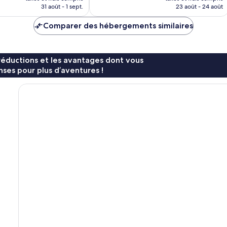
prix
prix
31 août - 1 sept.
23 août - 24 août
est
est
de
de
Comparer des hébergements similaires
55 €
79 €
réductions et les avantages dont vous
ses pour plus d’aventures !