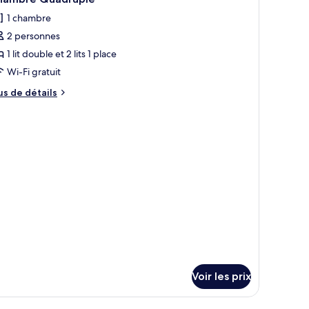
outes
périeure
1 chambre
s
2 personnes
hotos
our
1 lit double et 2 lits 1 place
e
Wi-Fi gratuit
ype
us
us de détails
e
e
hambre :
tails
r
hambre
uadruple
pe
e
hambre
hambre
adruple
Voir les prix