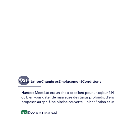
Meet
Ltd
21+
Présentation
Chambres
Emplacement
Conditions
Hunters Meet Ltd est un choix excellent pour un séjour à H
ou bien vous gâter de massages des tissus profonds, d'en
proposés au spa. Une piscine couverte, un bar / salon et une
Avis
Exceptionnel
9,6