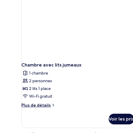
Double
Chambre avec lits jumeaux
1 chambre
2 personnes
2 lits 1 place
Wi-Fi gratuit
Plus
Plus de détails
de
détails
Voir les pri
sur
le
type