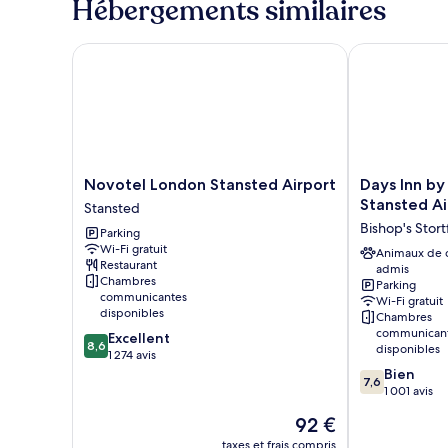
Hébergements similaires
de
chambre
Chambre
Novotel London Stansted Airport
Days Inn by 
avec
lits
jumeaux
Novotel
Days
Novotel London Stansted Airport
Days Inn b
London
Inn
Stansted Ai
Stansted
Stansted
by
Bishop's Stort
Parking
Airport
Wyndham
Wi-Fi gratuit
Stansted
London
Animaux de
Restaurant
admis
Stansted
Chambres
Parking
Airport
communicantes
Wi-Fi gratuit
Bishop's
disponibles
Chambres
Stortford
communican
8.6
Excellent
8,6
disponibles
sur
1 274 avis
10,
7.6
Bien
7,6
Excellent,
sur
1 001 avis
1 274 avis
10,
Le
92 €
Bien,
nouveau
1 001 avis
taxes et frais compris