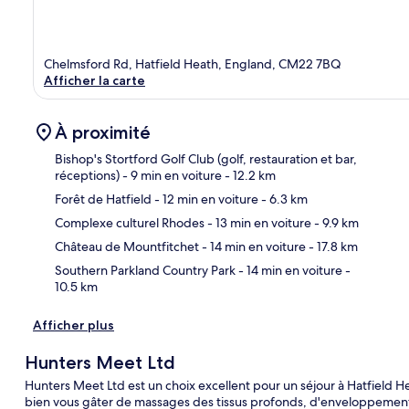
Chelmsford Rd, Hatfield Heath, England, CM22 7BQ
Afficher la carte
À proximité
Bishop's Stortford Golf Club (golf, restauration et bar,
réceptions)
- 9 min en voiture
- 12.2 km
Forêt de Hatfield
- 12 min en voiture
- 6.3 km
Car
Complexe culturel Rhodes
- 13 min en voiture
- 9.9 km
Château de Mountfitchet
- 14 min en voiture
- 17.8 km
Southern Parkland Country Park
- 14 min en voiture
-
10.5 km
Afficher plus
Hunters Meet Ltd
Hunters Meet Ltd est un choix excellent pour un séjour à Hatfield H
bien vous gâter de massages des tissus profonds, d'enveloppements