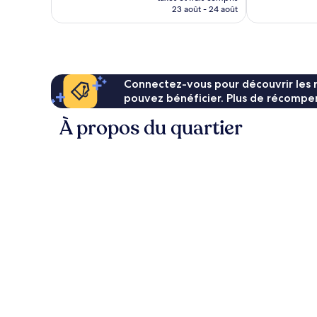
prix
23 août - 24 août
est
de
92 €
Connectez-vous pour découvrir les 
pouvez bénéficier. Plus de récompen
À propos du quartier