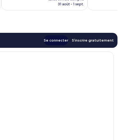
prix
31 août - 1 sept.
est
de
52 €
Se connecter
S’inscrire gratuitement