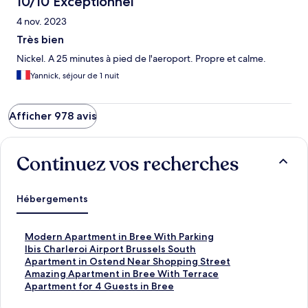
10/10 Exceptionnel
4 nov. 2023
Très bien
Nickel. A 25 minutes à pied de l'aeroport. Propre et calme.
Yannick, séjour de 1 nuit
Afficher 978 avis
Continuez vos recherches
Hébergements
L
Modern Apartment in Bree With Parking
i
L
Ibis Charleroi Airport Brussels South
e
i
L
Apartment in Ostend Near Shopping Street
n
e
i
L
Amazing Apartment in Bree With Terrace
o
n
e
i
L
Apartment for 4 Guests in Bree
u
o
n
e
i