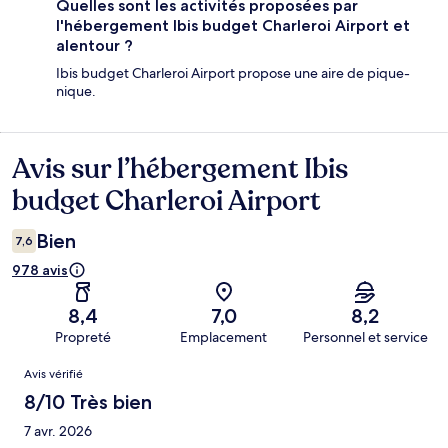
Quelles sont les activités proposées par
l'hébergement Ibis budget Charleroi Airport et
alentour ?
Ibis budget Charleroi Airport propose une aire de pique-
nique.
Avis sur l’hébergement Ibis
Avis
budget Charleroi Airport
Bien
7,6
978 avis
8,4
7,0
8,2
Propreté
Emplacement
Personnel et service
Avis
Avis vérifié
8/10 Très bien
7 avr. 2026