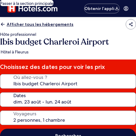
Passer à la section principale
Obtenir l’appli
Afficher tous les hébergements
Hôte professionnel
Ibis budget Charleroi Airport
Hôtel à Fleurus
Choisissez des dates pour voir les prix
Où allez-vous ?
Dates
Voyageurs
Rechercher