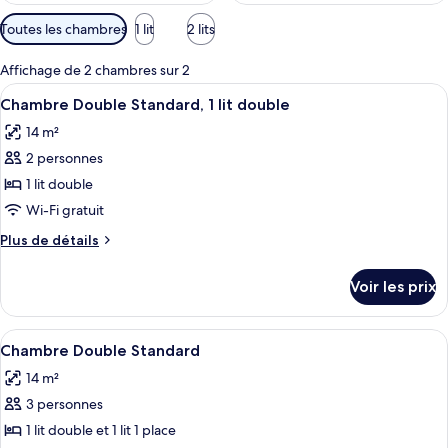
Filtres
Toutes les chambres
1 lit
2 lits
disponibles
pour
Affichage de 2 chambres sur 2
les
Afficher
Une chambre d’hôtel comprenant un lit
13
Chambre Double Standard, 1 lit double
chambres
toutes
14 m²
les
2 personnes
photos
pour
1 lit double
ce
Wi-Fi gratuit
type
Plus
Plus de détails
de
de
chambre :
détails
Voir les prix
sur
Chambre
le
Double
type
Afficher
Une chambre avec un lit superposé, un 
Standard,
11
de
Chambre Double Standard
toutes
chambre
1
14 m²
Chambre
les
lit
Double
3 personnes
photos
double
Standard,
pour
1 lit double et 1 lit 1 place
1