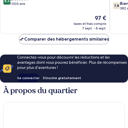
8,6
7.8
Bie
sur
1 003 avis
7,8
sur
382 a
10,
10,
Excellent,
Le
97 €
Bien,
1 003 avis
nouveau
382 avis
taxes et frais compris
prix
7 sept. - 8 sept.
est
de
Comparer des hébergements similaires
97 €
Connectez-vous pour découvrir les réductions et les
avantages dont vous pouvez bénéficier. Plus de récompenses
pour plus d’aventures !
Se connecter
S’inscrire gratuitement
À propos du quartier