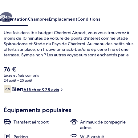
Charleroi
Airport
cédent
Suivant
43+
Présentation
Chambres
Emplacement
Conditions
Une fois dans Ibis budget Charleroi Airport, vous vous trouverez à
moins de 10 minutes de voiture de points d'intérêt comme Stade
Spiroudome et Stade du Pays de Charleroi. Au menu des petits plus
offerts sur place, on trouve un snack-bar/une épicerie fine et une
terrasse. Sympa non ? Les autres voyageurs sont enchantés par le
personnel attentionné et la proximité avec l'aéroport.
Le
76 €
prix
taxes et frais compris
actuel
24 août - 25 août
Extérieur
est
Avis
Bien
7,6
Afficher 978 avis
de
7,6 sur 10
voyageurs
76 €.
Équipements populaires
Transfert aéroport
Animaux de compagnie
admis
Parking
Wi-Fi gratuit