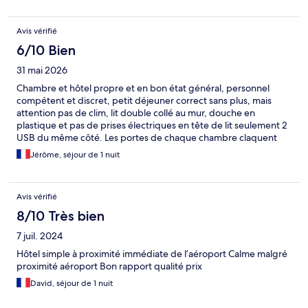
Avis vérifié
6/10 Bien
31 mai 2026
Chambre et hôtel propre et en bon état général, personnel
compétent et discret, petit déjeuner correct sans plus, mais
attention pas de clim, lit double collé au mur, douche en
plastique et pas de prises électriques en tête de lit seulement 2
USB du même côté. Les portes de chaque chambre claquent
très fort systématiquement quand on veut les fermer donc à
Jérôme, séjour de 1 nuit
partir de 4h du mat attendez vous à être réveillé par un concert
de claquement de porte. Le parking quasi obligatoire vu la
position est payant 10€ sinon il y a des navettes pour l'aéroport à
Avis vérifié
13€. Enfin le prix 134€ la nuit pour 2, excessif pour un "Budget"
et pour le service proposé.
8/10 Très bien
7 juil. 2024
Hôtel simple à proximité immédiate de l’aéroport Calme malgré
proximité aéroport Bon rapport qualité prix
David, séjour de 1 nuit