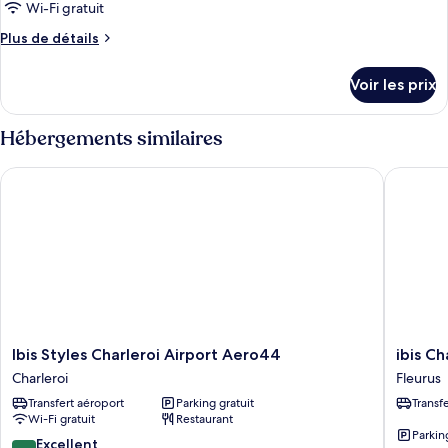
ce
lit
Wi-Fi gratuit
double
type
Plus
Plus de détails
de
de
chambre :
détails
Voir les prix
sur
Chambre
le
Double
type
Hébergements similaires
Standard
de
chambre
Ibis Styles Charleroi Airport Aero44
ibis Char
Chambre
Double
Standard
Ibis
ibis
Ibis Styles Charleroi Airport Aero44
ibis Ch
Styles
Charlero
Charleroi
Fleurus
Charleroi
Airport
Transfert aéroport
Parking gratuit
Transf
Airport
Brussels
Wi-Fi gratuit
Restaurant
Aero44
South
Parkin
Charleroi
Fleurus
8.6
Excellent