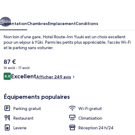
Inn
Yuuki
cédent
Suivant
21+
Présentation
Chambres
Emplacement
Conditions
Non loin d'une gare, Hotel Route-Inn Yuuki est un choix excellent
pour un séjour à Yūki. Parmi les petits plus appréciable, l'accès Wi-Fi
et le parking sans voiturier.
Le
87 €
prix
16 août - 17 août
actuel
Avis
Excellent
8,8
est
Afficher 249 avis
8,8 sur 10
voyageurs
de
Bain public
87 €.
Équipements populaires
Parking gratuit
Wi-Fi gratuit
Restaurant
Climatisation
Laverie
Réception 24 h/24