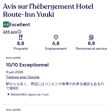
Avis sur l’hébergement Hotel
Avis
Route-Inn Yuuki
Excellent
8,8
249 avis
8,8
6,8
8,8
Propreté
Emplacement
Personnel et service
Avis
Avis vérifié
10/10 Exceptionnel
9 juin 2026
Traduire avec Google
駅からも近く、周辺にはコンビニや食事の出来る施設もあるの
で便利‼️
MASAHIRO, séjour de 1 nuit
Avis vérifié