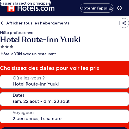
Passer à la section principale
Obtenir l’appli
Afficher tous les hébergements
Hôte professionnel
Hotel Route-Inn Yuuki
Hébergement
3.0 étoiles
Hôtel à Yūki avec un restaurant
Choisissez des dates pour voir les prix
Où allez-vous ?
Dates
Voyageurs