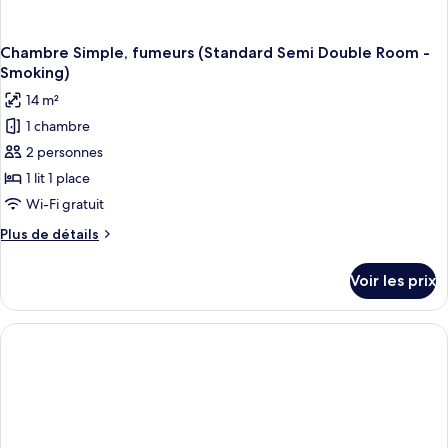
Chambre Simple, fumeurs (Standard Semi Double Room -
Smoking)
14 m²
1 chambre
2 personnes
1 lit 1 place
Wi-Fi gratuit
Plus
Plus de détails
de
détails
Voir les prix
sur
le
type
de
chambre
Chambre
Simple,
fumeurs
(Standard