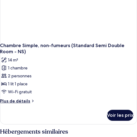
Semi
Double
Room
-
Smoking)
Chambre Simple, non-fumeurs (Standard Semi Double
Room - NS)
14 m²
1 chambre
2 personnes
1 lit 1 place
Wi-Fi gratuit
Plus
Plus de détails
de
détails
Voir les prix
sur
le
type
Hébergements similaires
de