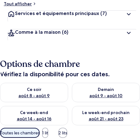
Tout afficher
Services et équipements principaux
(7)
Comme à la maison
(6)
Options de chambre
Vérifiez la disponibilité pour ces dates.
Vérifier la disponibilité pour ce soir août 8 - août 9
Vérifier la disponibilité pour 
Ce soir
Demain
août 8 - août 9
août 9 - août 10
Vérifier la disponibilité pour ce week-end août 14 - août 16
Vérifier la disponibilité pour
Ce week-end
Le week-end prochain
août 14 - août 16
août 21 - août 23
Filtres
Toutes les chambres
1 lit
2 lits
disponibles