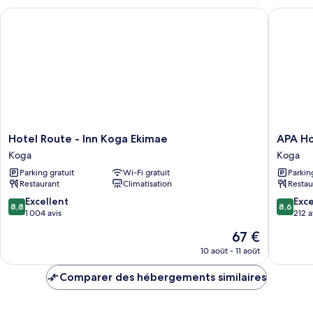
chambre
Hotel Route - Inn Koga Ekimae
APA Hote
Chambre
Simple,
non-
fumeurs
(Standard
Semi
Double
Room
-
NS)
Hotel
APA
Hotel Route - Inn Koga Ekimae
APA Ho
Route
Hotel
Koga
Koga
-
Ibaraki
Parking gratuit
Wi-Fi gratuit
Parkin
Inn
Koga
Restaurant
Climatisation
Restau
Koga
Ekimae
Ekimae
Koga
8.8
8.6
Excellent
Exce
8,8
8,6
Koga
sur
sur
1 004 avis
212 a
10,
10,
Le
67 €
Excellent,
Excellen
nouveau
1 004 avis
212 avis
10 août - 11 août
prix
est
Comparer des hébergements similaires
de
67 €