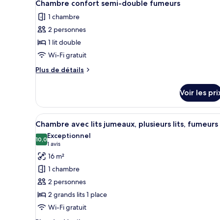
9
de
Chambre confort semi-double fumeurs
toutes
chambre
1 chambre
Chambre
les
Simple,
2 personnes
photos
fumeurs
pour
1 lit double
ce
Wi-Fi gratuit
type
Plus
Plus de détails
de
de
chambre :
détails
Voir les pri
sur
Chambre
le
confort
type
Afficher
Une chambre d’hôtel avec deux 
semi-
8
de
Chambre avec lits jumeaux, plusieurs lits, fumeurs
toutes
chambre
double
Exceptionnel
Chambre
les
10,0
10,0 sur 10
fumeurs
(1 avis)
1 avis
confort
photos
16 m²
semi-
pour
double
1 chambre
ce
fumeurs
2 personnes
type
2 grands lits 1 place
de
Wi-Fi gratuit
chambre :