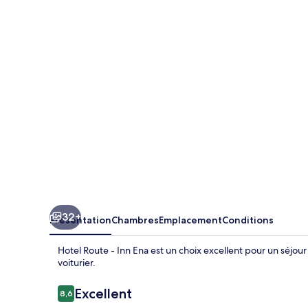
Route
-
Inn
Ena
32+
Présentation
Chambres
Emplacement
Conditions
Hotel Route - Inn Ena est un choix excellent pour un séjour à
voiturier.
Avis
Excellent
8,6
8,6 sur 10
voyageurs