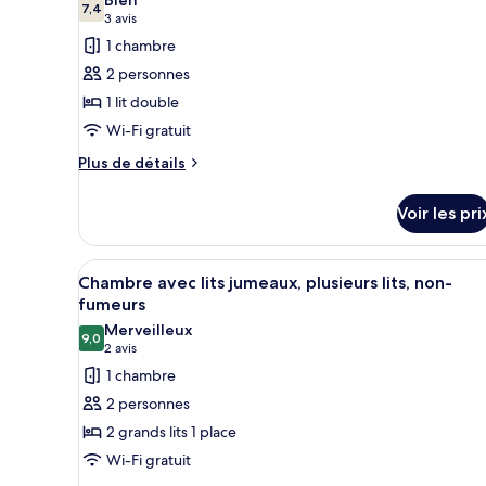
Chambre
les
7,4
7,4 sur 10
(3 avis)
3 avis
Simple,
photos
1 chambre
non-
pour
fumeurs
2 personnes
ce
1 lit double
type
Wi-Fi gratuit
de
chambre :
Plus
Plus de détails
de
Chambre
détails
confort
Voir les pri
sur
semi-
le
double
type
Afficher
Une chambre d’hôtel avec deux 
8
de
Chambre avec lits jumeaux, plusieurs lits, non-
non-
toutes
chambre
fumeurs
fumeurs
Chambre
les
Merveilleux
confort
9,0
photos
9,0 sur 10
(2 avis)
2 avis
semi-
pour
1 chambre
double
ce
non-
2 personnes
fumeurs
type
2 grands lits 1 place
de
Wi-Fi gratuit
chambre :