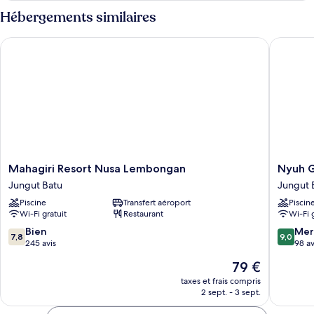
Chambre
type
Hébergements similaires
Familiale,
de
chambre
piscine
Mahagiri Resort Nusa Lembongan
Nyuh Ga
Chambre
privée
Familiale,
piscine
privée
Mahagiri
Nyuh
Mahagiri Resort Nusa Lembongan
Nyuh 
Resort
Gading
Jungut Batu
Jungut 
Nusa
Home
Piscine
Transfert aéroport
Piscin
Lembongan
Stay
Wi-Fi gratuit
Restaurant
Wi-Fi 
Jungut
Lembon
Batu
Jungut
7.8
9.0
Bien
Mer
7,8
9,0
Batu
sur
sur
245 avis
98 av
10,
10,
Le
79 €
Bien,
Merveill
nouveau
245 avis
98 avis
taxes et frais compris
prix
2 sept. - 3 sept.
est