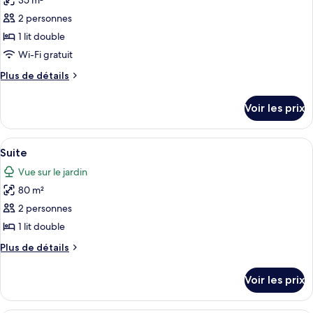
35 m²
photos
pour
2 personnes
ce
1 lit double
type
Wi-Fi gratuit
de
Plus
Plus de détails
chambre :
de
Chambre
détails
Voir les prix
sur
Deluxe
le
type
Afficher
Une chambre à coucher avec un lit en 
5
de
Suite
toutes
chambre
Vue sur le jardin
Chambre
les
Deluxe
80 m²
photos
pour
2 personnes
ce
1 lit double
type
Plus
Plus de détails
de
de
chambre :
détails
Voir les prix
sur
Suite
le
type