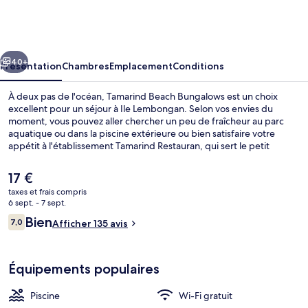
Beach
Bungalows
cédent
Suivant
40+
Présentation
Chambres
Emplacement
Conditions
À deux pas de l'océan, Tamarind Beach Bungalows est un choix
excellent pour un séjour à Ile Lembongan. Selon vos envies du
moment, vous pouvez aller chercher un peu de fraîcheur au parc
aquatique ou dans la piscine extérieure ou bien satisfaire votre
appétit à l'établissement Tamarind Restauran, qui sert le petit
déjeuner, le déjeuner et le dîner. Cet hôtel de style Art déco abrite
en outre une terrasse et un jardin.
Le
17 €
prix
taxes et frais compris
actuel
6 sept. - 7 sept.
Piscine extérieure, parasols de plage
est
Avis
Bien
7,0
Afficher 135 avis
de
7,0 sur 10
voyageurs
17 €.
Équipements populaires
Piscine
Wi-Fi gratuit