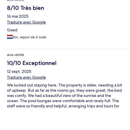
8/10 Très bien
16 mai 2025
Traduire avec Google
Goed
Eric, séjour de 2 nuits
Avis vérifié
10/10 Exceptionnel
12 sept. 2025
Traduire avec Google
We lucked out staying here. The property is older, needing a bit
of upkeep. But as far as the rooms go, they were great, the bed
was comfy. We had a beautiful view of the sunrise and the
ocean. The pool lounges were comfortable and rarely full. The
staff were so friendly and helpful, arranging trips and tours for
us. We would recommend staying here if you are looking for a
relaxing holiday.