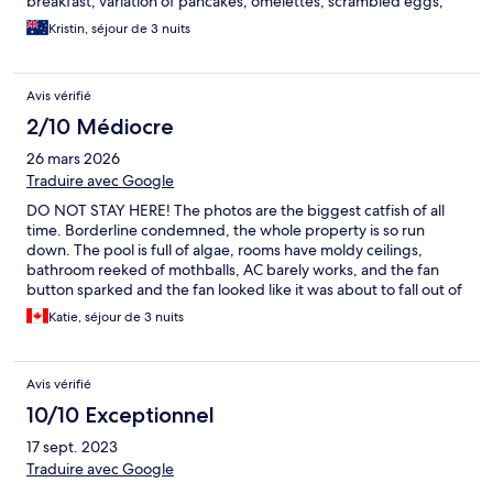
breakfast, variation of pancakes, omelettes, scrambled eggs,
toast, juice tea and coffee, super affordable
Kristin, séjour de 3 nuits
Avis vérifié
2/10 Médiocre
26 mars 2026
Traduire avec Google
DO NOT STAY HERE! The photos are the biggest catfish of all
time. Borderline condemned, the whole property is so run
down. The pool is full of algae, rooms have moldy ceilings,
bathroom reeked of mothballs, AC barely works, and the fan
button sparked and the fan looked like it was about to fall out of
the ceiling. There was a garbage fire as the view from our door.
Katie, séjour de 3 nuits
We booked for 3 nights and immediately left. Also location is
super far from the main hub.
Avis vérifié
10/10 Exceptionnel
17 sept. 2023
Traduire avec Google