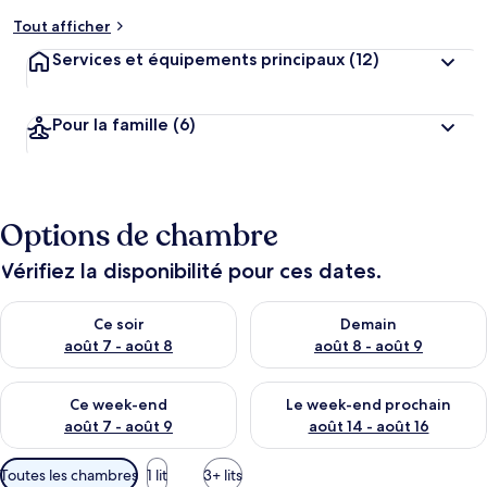
Tout afficher
Services et équipements principaux
(12)
Pour la famille
(6)
Options de chambre
Vérifiez la disponibilité pour ces dates.
Vérifier la disponibilité pour ce soir août 7 - août 8
Vérifier la disponibilité pour 
Ce soir
Demain
août 7 - août 8
août 8 - août 9
Vérifier la disponibilité pour ce week-end août 7 - août 9
Vérifier la disponibilité pour 
Ce week-end
Le week-end prochain
août 7 - août 9
août 14 - août 16
Filtres
Toutes les chambres
1 lit
3+ lits