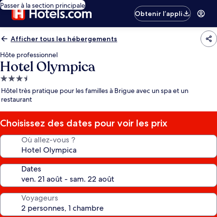
Passer à la section principale
Obtenir l’appli
Afficher tous les hébergements
Hôte professionnel
Hotel Olympica
Hébergement
3.5 étoiles
Hôtel très pratique pour les familles à Brigue avec un spa et un
restaurant
Choisissez des dates pour voir les prix
Où allez-vous ?
Dates
Voyageurs