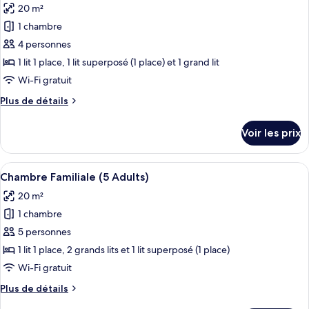
20 m²
Chambre
les
Familiale
1 chambre
photos
(3
pour
4 personnes
Adults)
ce
1 lit 1 place, 1 lit superposé (1 place) et 1 grand lit
type
Wi-Fi gratuit
de
Plus
Plus de détails
chambre :
de
Chambre
détails
Voir les prix
sur
Familiale
le
(4
type
Afficher
Une chambre avec deux lits superposés,
Adults)
6
de
Chambre Familiale (5 Adults)
toutes
chambre
20 m²
Chambre
les
Familiale
1 chambre
photos
(4
pour
5 personnes
Adults)
ce
1 lit 1 place, 2 grands lits et 1 lit superposé (1 place)
type
Wi-Fi gratuit
de
Plus
Plus de détails
chambre :
de