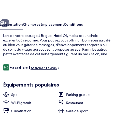
Olympica
cédent
Suivant
41+
Présentation
Chambres
Emplacement
Conditions
Lors de votre passage à Brigue, Hotel Olympica est un choix
excellent où séjourner. Vous pouvez vous offrir un bon repas au café
ou bien vous gâter de massages, d'enveloppements corporels ou
de soins du visage qui vous sont proposés au spa. Parmi les autres
petits avantages de cet hébergement figurent un bar / salon, une
salle de fitness ouverte 24 h/24, et une salle de fitness.
Avis
Excellent
8,6
Afficher 17 avis
8,6 sur 10
voyageurs
Aire de jeux - extérieure
Équipements populaires
Spa
Parking gratuit
Wi-Fi gratuit
Restaurant
Climatisation
Salle de sport