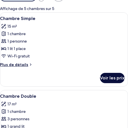
disponibles
pour
Affichage de 5 chambres sur 5
les
Afficher
Une petite chambre avec un lit simple,
6
Chambre Simple
chambres
toutes
15 m²
les
1 chambre
photos
pour
1 personne
ce
1 lit 1 place
type
Wi-Fi gratuit
de
Plus
Plus de détails
chambre :
de
Chambre
détails
Voir les prix
sur
Simple
le
type
Afficher
Une chambre avec un plafond en bois, u
5
de
Chambre Double
toutes
chambre
17 m²
Chambre
les
Simple
1 chambre
photos
pour
3 personnes
ce
1 grand lit