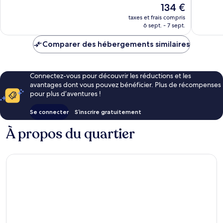
Le
134 €
249 avis
nouveau
taxes et frais compris
prix
6 sept. - 7 sept.
est
de
Comparer des hébergements similaires
134 €
Connectez-vous pour découvrir les réductions et les
avantages dont vous pouvez bénéficier. Plus de récompenses
pour plus d’aventures !
Se connecter
S’inscrire gratuitement
À propos du quartier