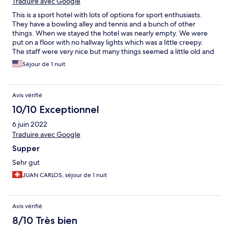
Traduire avec Google
This is a sport hotel with lots of options for sport enthusiasts.
They have a bowling alley and tennis and a bunch of other
things. When we stayed the hotel was nearly empty. We were
put on a floor with no hallway lights which was a little creepy.
The staff were very nice but many things seemed a little old and
out of date. Hotel seemed clean though and room was
Séjour de 1 nuit
comfortable.
Avis vérifié
10/10 Exceptionnel
6 juin 2022
Traduire avec Google
Supper
Sehr gut
JUAN CARLOS, séjour de 1 nuit
Avis vérifié
8/10 Très bien