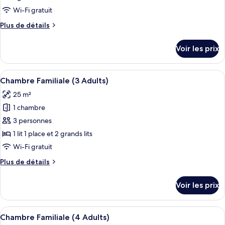
type
Wi-Fi gratuit
de
Plus
Plus de détails
chambre :
de
Chambre
détails
Voir les prix
sur
Double
le
type
Afficher
Une chambre à coucher avec un lit, un 
5
de
Chambre Familiale (3 Adults)
toutes
chambre
25 m²
Chambre
les
Double
1 chambre
photos
pour
3 personnes
ce
1 lit 1 place et 2 grands lits
type
Wi-Fi gratuit
de
Plus
Plus de détails
chambre :
de
Chambre
détails
Voir les prix
sur
Familiale
le
(3
type
Afficher
Une chambre avec deux lits en bois, un
Adults)
5
de
Chambre Familiale (4 Adults)
toutes
chambre