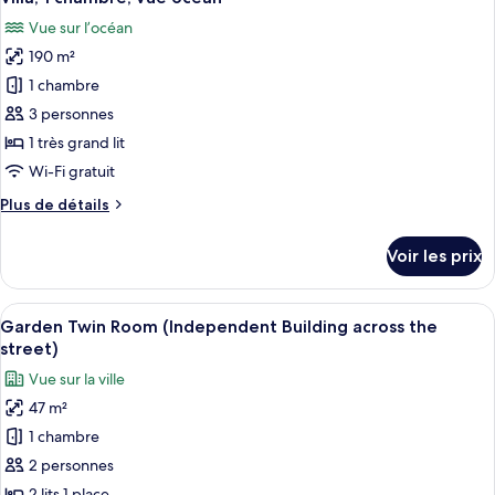
toutes
chambre
Vue sur l’océan
Villa,
les
1
190 m²
photos
chambre,
pour
1 chambre
vue
ce
jardin
3 personnes
type
1 très grand lit
de
Wi-Fi gratuit
chambre :
Plus
Plus de détails
Villa,
de
1
détails
Voir les prix
chambre,
sur
le
vue
type
Afficher
Une chambre d’hôtel avec deux lits, un
océan
7
de
Garden Twin Room (Independent Building across the
toutes
chambre
street)
Villa,
les
Vue sur la ville
1
photos
chambre,
47 m²
pour
vue
1 chambre
ce
océan
type
2 personnes
de
2 lits 1 place