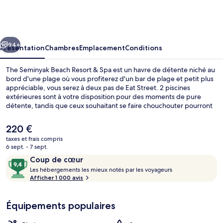
Seminyak
Beach
Resort
cédent
Suivant
&
94+
Présentation
Chambres
Emplacement
Conditions
Spa
The Seminyak Beach Resort & Spa est un havre de détente niché au
bord d'une plage où vous profiterez d'un bar de plage et petit plus
appréciable, vous serez à deux pas de Eat Street. 2 piscines
extérieures sont à votre disposition pour des moments de pure
détente, tandis que ceux souhaitant se faire chouchouter pourront
profiter des massages du spa. L'établissement Santan Restaurant,
l'un des 2 restaurants, sert des spécialités Cuisine asiatique et est
Le
220 €
ouvert pour le petit déjeuner, le déjeuner et le dîner. Ce complexe
prix
taxes et frais compris
touristique de luxe abrite en outre 2 bars/lounges, un bar en bord
actuel
6 sept. - 7 sept.
de piscine et une salle de fitness ouverte 24 h/24. Les autres
Mariage en salle
est
Avis
9,4
voyageurs ne tarissent pas d'éloges en ce qui concerne le personnel
Coup de cœur
de
attentionné et la proximité avec la plage.
voyageurs
L
sur
Les hébergements les mieux notés par les voyageurs
220 €.
e
Afficher 1 000 avis
10,
s
Coup
de
Équipements populaires
h
cœur
é
b