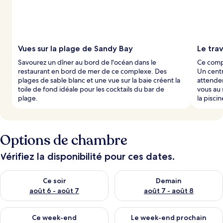
s
p
a
r
Vues sur la plage de Sandy Bay
Le trav
l
Savourez un dîner au bord de l'océan dans le
Ce compl
e
restaurant en bord de mer de ce complexe. Des
Un centr
s
plages de sable blanc et une vue sur la baie créent la
attende
toile de fond idéale pour les cocktails du bar de
vous au 
v
plage.
la piscin
o
y
a
g
e
Options de chambre
u
r
Vérifiez la disponibilité pour ces dates.
s
Vérifier la disponibilité pour ce soir août 6 - août 7
Vérifier la disponibilité pour 
Ce soir
Demain
août 6 - août 7
août 7 - août 8
Vérifier la disponibilité pour ce week-end août 7 - août 9
Vérifier la disponibilité pour 
Ce week-end
Le week-end prochain