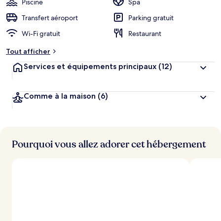
Piscine
Spa
e
r
Transfert aéroport
Parking gratuit
g
Wi-Fi gratuit
Restaurant
e
m
Tout afficher
e
n
Services et équipements principaux
(12)
t
s
Comme à la maison
(6)
l
e
s
m
i
Pourquoi vous allez adorer cet hébergement
e
u
x
n
o
t
é