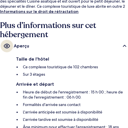
des spécialités Cuisine asiatique et est ouvert pour le petit déjeuner, le
déjeuner et le dîner. Ce complexe touristique de luxe abrite en outre 2
bars/lounges, un bar en bord de piscine et une salle de fitness ouverte
Informations sur le droit de rétractation
24 h/24. Les autres voyageurs ne tarissent pas d'éloges en ce qui
concerne le personnel attentionné et la proximité avec la plage.
Plus d’informations sur cet
hébergement
Aperçu
Taille de l'hôtel
Ce complexe touristique de 102 chambres
Sur 3 étages
Arrivée et départ
Heure de début de l'enregistrement : 15 h 00 ; heure de
fin de l'enregistrement : 06 h 00.
Formalités d'arrivée sans contact
L'arrivée anticipée est soumise à disponibilité
L'arrivée tardive est soumise à disponibilité
Âge minimum pour effectuer l'enregistrement : 18 ans