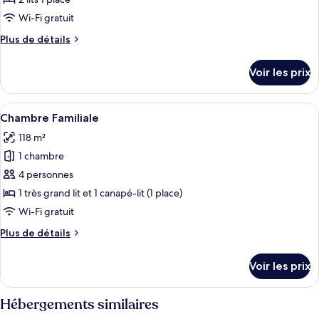
chambre :
Wi-Fi gratuit
Garden
Plus
Plus de détails
Twin
de
Room
détails
Voir les prix
sur
(Independent
le
Building
type
Afficher
Une chambre d’hôtel moderne dotée d’u
across
4
de
Chambre Familiale
toutes
the
chambre
118 m²
Garden
les
street)
Twin
1 chambre
photos
Room
pour
4 personnes
(Independent
ce
Building
1 très grand lit et 1 canapé-lit (1 place)
across
type
Wi-Fi gratuit
the
de
street)
Plus
Plus de détails
chambre :
de
Chambre
détails
Voir les prix
sur
Familiale
le
type
Hébergements similaires
de