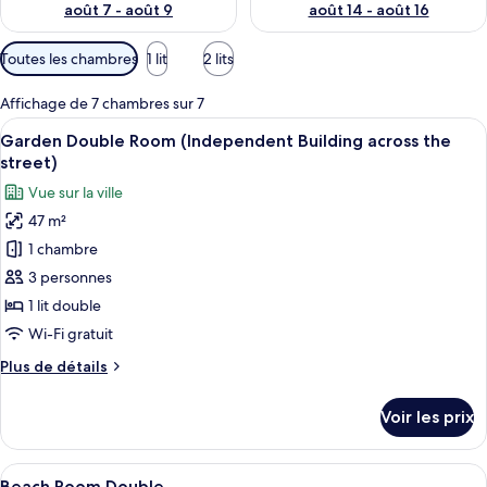
août 7 - août 9
août 14 - août 16
Filtres
Toutes les chambres
1 lit
2 lits
disponibles
pour
Affichage de 7 chambres sur 7
les
Afficher
Une chambre spacieuse avec un grand li
6
Garden Double Room (Independent Building across the
chambres
toutes
street)
les
Vue sur la ville
photos
47 m²
pour
1 chambre
ce
type
3 personnes
de
1 lit double
chambre :
Wi-Fi gratuit
Garden
Plus
Plus de détails
Double
de
Room
détails
Voir les prix
sur
(Independent
le
Building
type
Afficher
Une chambre d’hôtel spacieuse, dotée d
across
13
de
Beach Room Double