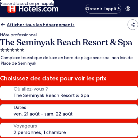
Passer à la section principale
Obtenir l’appli
Afficher tous les hébergements
Hôte professionnel
The Seminyak Beach Resort & Spa
Hébergement
5.0 étoiles
Complexe touristique de luxe en bord de plage avec spa, non loin de
Place de Seminyak
Choisissez des dates pour voir les prix
Où allez-vous ?
Dates
Voyageurs