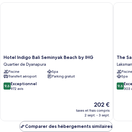
chambre
Hotel Indigo Bali Seminyak Beach by IHG
The Sam
Chambre
Familiale
Hotel
The
Hotel Indigo Bali Seminyak Beach by IHG
The S
Indigo
Samaya
Quartier de Dyanapura
Laksma
Bali
Seminya
Piscine
Spa
Piscin
Seminyak
Laksman
Transfert aéroport
Parking gratuit
Spa
Beach
by
9.6
9.6
Exceptionnel
Exc
9,6
9,6
IHG
sur
sur
972 avis
303 
Quartier
10,
10,
de
Exceptionnel,
Exceptio
Le
202 €
Dyanapura
972 avis
303 avis
nouveau
taxes et frais compris
prix
2 sept. - 3 sept.
est
de
Comparer des hébergements similaires
202 €