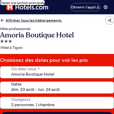
Passer à la section principale
Obtenir l’appli
Afficher tous les hébergements
Hôte professionnel
Amoria Boutique Hotel
Hébergement
3.0 étoiles
Hôtel à Tigoni
Choisissez des dates pour voir les prix
Où allez-vous ?
Dates
Voyageurs