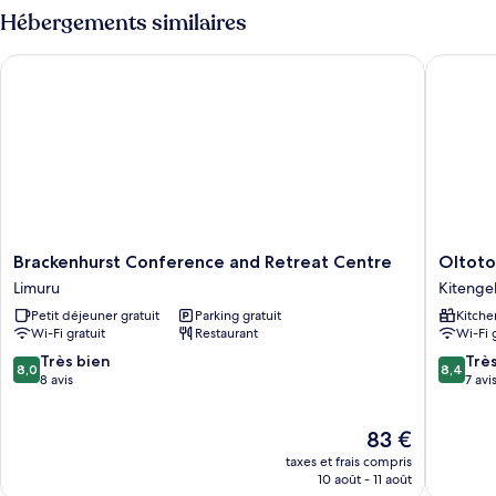
Exécutive,
type
Hébergements similaires
1
de
chambre
très
Brackenhurst Conference and Retreat Centre
Oltotoi s
Chambre
grand
Exécutive,
lit
1
très
grand
lit
Brackenhurst
Oltotoi
Brackenhurst Conference and Retreat Centre
Oltotoi
Conference
suites
Limuru
Kitenge
and
Kitenge
Petit déjeuner gratuit
Parking gratuit
Kitche
Retreat
Wi-Fi gratuit
Restaurant
Wi-Fi 
Centre
Limuru
8.0
8.4
Très bien
Trè
8,0
8,4
sur
sur
8 avis
7 avi
10,
10,
Très
Très
Le
83 €
bien,
bien,
nouveau
8 avis
7 avis
taxes et frais compris
prix
10 août - 11 août
est