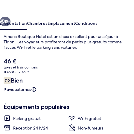
Hotel
cédent
Suivant
15+
Présentation
Chambres
Emplacement
Conditions
Amoria Boutique Hotel est un choix excellent pour un séjour à
Tigoni. Les voyageurs profiteront de petits plus gratuits comme
l'accès Wi-Fi et le parking sans voiturier.
Le
46 €
prix
taxes et frais compris
actuel
11 août - 12 août
est
Avis
Bien
7,0
de
7,0 sur 10
voyageurs
Façade de l’hébergement
46 €.
9 avis externes
Équipements populaires
Parking gratuit
Wi-Fi gratuit
Réception 24 h/24
Non-fumeurs