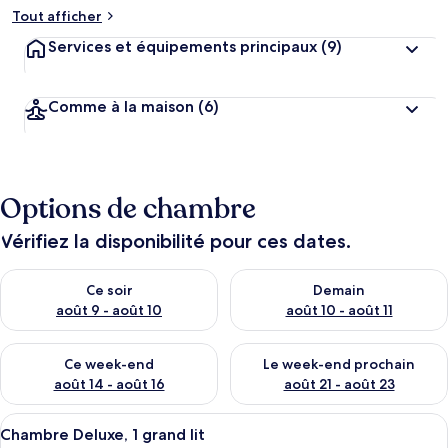
Tout afficher
Services et équipements principaux
(9)
Comme à la maison
(6)
Options de chambre
Vérifiez la disponibilité pour ces dates.
Vérifier la disponibilité pour ce soir août 9 - août 10
Vérifier la disponibilité pour 
Ce soir
Demain
août 9 - août 10
août 10 - août 11
Vérifier la disponibilité pour ce week-end août 14 - août 16
Vérifier la disponibilité pour
Ce week-end
Le week-end prochain
août 14 - août 16
août 21 - août 23
Afficher
Literie de qualité supérieure, couette 
7
Chambre Deluxe, 1 grand lit
toutes