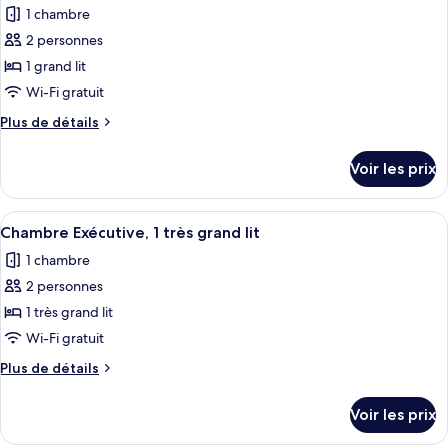
1 chambre
les
2 personnes
photos
pour
1 grand lit
ce
Wi-Fi gratuit
type
Plus
Plus de détails
de
de
chambre :
détails
Voir les prix
sur
Chambre
le
Deluxe,
type
Afficher
Literie de qualité supérieure, couette 
1
6
de
Chambre Exécutive, 1 très grand lit
toutes
chambre
grand
1 chambre
Chambre
les
lit
Deluxe,
2 personnes
photos
1
pour
1 très grand lit
grand
ce
lit
Wi-Fi gratuit
type
Plus
Plus de détails
de
de
chambre :
détails
Voir les prix
sur
Chambre
le