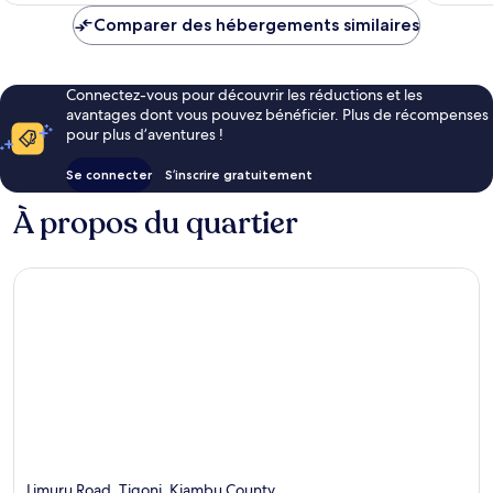
de
Comparer des hébergements similaires
83 €
Connectez-vous pour découvrir les réductions et les
avantages dont vous pouvez bénéficier. Plus de récompenses
pour plus d’aventures !
Se connecter
S’inscrire gratuitement
À propos du quartier
Limuru Road, Tigoni, Kiambu County