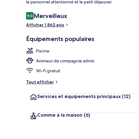
le personnel attentionné et le petit déjeuner.
Avis
Merveilleux
9,0
9,0 sur 10
voyageurs
Afficher 1 862 avis
Piscine extér
Équipements populaires
Piscine
Animaux de compagnie admis
Wi-Fi gratuit
Tout afficher
Services et équipements principaux
(12)
Comme à la maison
(6)