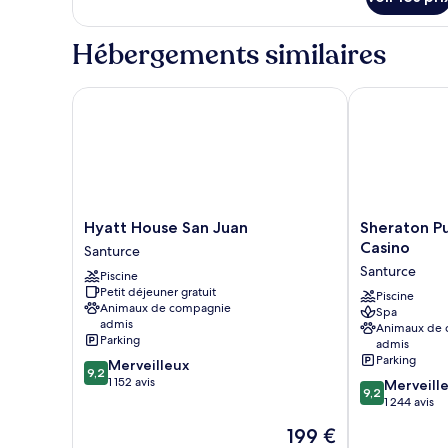
sur
baignoire
le
type
accessible
Hébergements similaires
de
aux
chambre
personnes
Chambre,
Hyatt House San Juan
Sheraton Puer
à
plusieurs
lits,
mobilité
baignoire
réduite,
accessible
vue
aux
personnes
baie
à
Hyatt
Sheraton
Hyatt House San Juan
Sheraton Pu
mobilité
House
Puerto
Casino
Santurce
réduite,
San
Rico
Santurce
vue
Piscine
Juan
Resort
baie
Petit déjeuner gratuit
Santurce
&
Piscine
Animaux de compagnie
Spa
Casino
admis
Animaux de
Santurce
Parking
admis
Parking
9.2
Merveilleux
9,2
sur
1 152 avis
9.2
Merveill
9,2
10,
sur
1 244 avis
Merveilleux,
10,
Le
199 €
1 152 avis
Merveilleux,