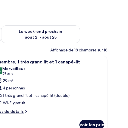
-end août 14 - août 16
Vérifier la disponibilité pour le week-end prochain août 21 - 
Le week-end prochain
août 21 - août 23
Affichage de 18 chambres sur 18
t une fenêtre donnant sur la ville.
ne grande fenêtre donnant sur des palmiers, une armoire en bois et une table
fficher
Une chambre d’hôtel comprenant un lit, un can
7
ambre, 1 très grand lit et 1 canapé-lit
outes
Merveilleux
s
0
9,0 sur 10
(59 avis)
59 avis
hotos
29 m²
our
4 personnes
e
1 très grand lit et 1 canapé-lit (double)
ype
Wi-Fi gratuit
e
hambre :
us
us de détails
e
hambre,
tails
Voir les prix
r