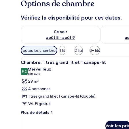
Options de chambre
Vérifiez la disponibilité pour ces dates.
Vérifier la disponibilité pour ce soir août 8 - août 9
Vérifier la di
Ce soir
août 8 - août 9
ao
Filtres
Toutes les chambres
1 lit
2 lits
3+ lits
disponibles
Afficher
Une chambre d’hôtel comprenant
pour
9
Chambre, 1 très grand lit et 1 canapé-lit
toutes
les
Merveilleux
les
9,2
chambres
9,2 sur 10
(108 avis)
108 avis
photos
29 m²
pour
4 personnes
ce
1 très grand lit et 1 canapé-lit (double)
type
Wi-Fi gratuit
de
chambre :
Plus
Plus de détails
de
Chambre,
détails
1
Voir les pri
sur