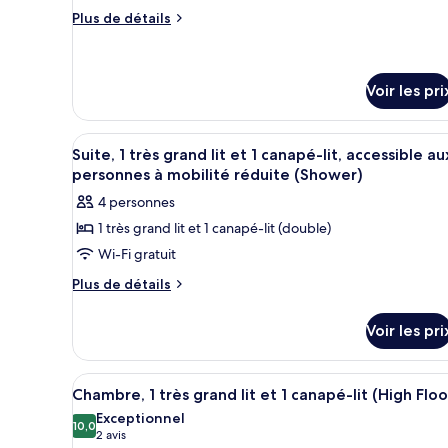
ce
Sofa
Plus
Plus de détails
Bed)
type
de
détails
de
sur
chambre :
le
Voir les pri
Two
type
Queen
de
Afficher
Une chambre d’hôtel moderne, d
chambre
Beds
10
Suite, 1 très grand lit et 1 canapé-lit, accessible au
Two
toutes
With
personnes à mobilité réduite (Shower)
Queen
les
Sofa
Beds
4 personnes
photos
With
Bed-
1 très grand lit et 1 canapé-lit (double)
Sofa
pour
High
Bed-
Wi-Fi gratuit
ce
Floor
High
type
Plus
Plus de détails
Floor
de
de
détails
chambre :
Voir les pri
sur
Suite,
le
1
type
Afficher
Une chambre d’hôtel comprenant
5
de
très
Chambre, 1 très grand lit et 1 canapé-lit (High Floo
toutes
chambre
grand
Exceptionnel
Suite,
les
10,0
10,0 sur 10
(2 avis)
2 avis
lit
1