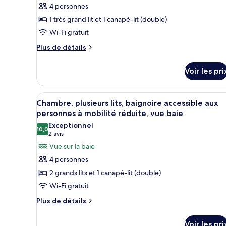
photos
4 personnes
et
très
pour
grand
1
1 très grand lit et 1 canapé-lit (double)
ce
lit
canapé-
Wi-Fi gratuit
et
type
lit,
1
Plus
de
Plus de détails
canapé-
accessible
de
chambre :
lit,
détails
aux
Chambre,
Voir les pri
accessible
sur
personnes
aux
1
le
à
personnes
type
très
Afficher
Une chambre d’hôtel avec deux 
à
mobilité
6
de
Chambre, plusieurs lits, baignoire accessible aux
grand
mobilité
toutes
chambre
réduite
personnes à mobilité réduite, vue baie
réduite
lit
Chambre,
les
(Shower)
Exceptionnel
(Shower)
et
1
10,0
photos
10,0 sur 10
(2 avis)
2 avis
très
1
pour
Vue sur la baie
grand
canapé-
ce
lit
4 personnes
lit
et
type
2 grands lits et 1 canapé-lit (double)
1
(High
de
canapé-
Wi-Fi gratuit
Floor)
chambre :
lit
Plus
Chambre,
Plus de détails
(High
de
Floor)
plusieurs
détails
lits,
Voir les pri