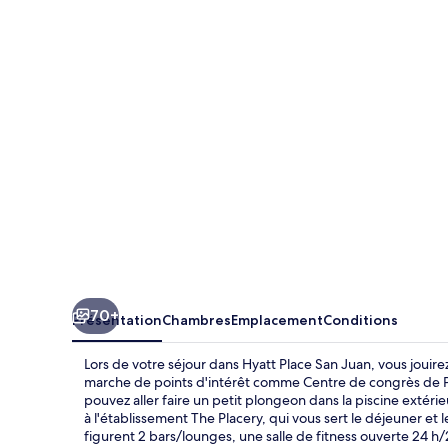
Place
San
Juan
70+
Présentation
Chambres
Emplacement
Conditions
Lors de votre séjour dans Hyatt Place San Juan, vous joui
marche de points d'intérêt comme Centre de congrès de Por
pouvez aller faire un petit plongeon dans la piscine extéri
à l'établissement The Placery, qui vous sert le déjeuner et
figurent 2 bars/lounges, une salle de fitness ouverte 24 h