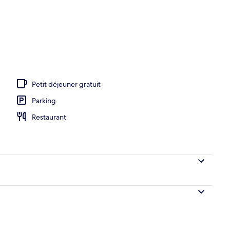
ieure, parasols de plage, chaises longues
Petit déjeuner gratuit
Parking
Restaurant