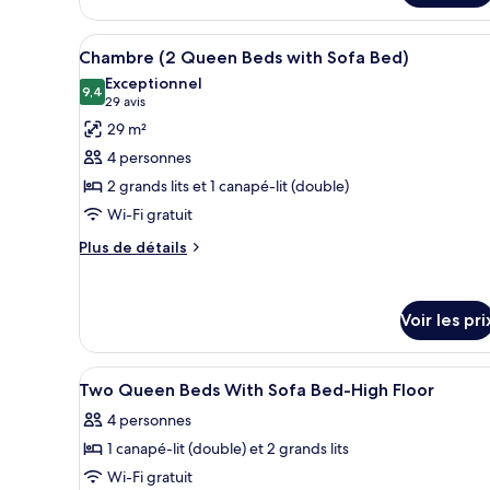
très
le
grand
type
Afficher
Une chambre d’hôtel avec deux 
10
de
Chambre (2 Queen Beds with Sofa Bed)
lit
toutes
chambre
Exceptionnel
et
Chambre,
les
9,4
9,4 sur 10
(29 avis)
29 avis
1
1
photos
29 m²
très
canapé-
pour
grand
4 personnes
lit
ce
lit
2 grands lits et 1 canapé-lit (double)
et
type
1
Wi-Fi gratuit
de
canapé-
chambre :
Plus
Plus de détails
lit
de
Chambre
détails
(2
sur
Queen
Voir les pri
le
Beds
type
de
with
Afficher
Literie de qualité supérieure, 
chambre
6
Two Queen Beds With Sofa Bed-High Floor
Sofa
toutes
Chambre
Bed)
4 personnes
(2
les
Queen
1 canapé-lit (double) et 2 grands lits
photos
Beds
pour
Wi-Fi gratuit
with