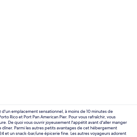
Vidéo du cr
rez d'un emplacement sensationnel, à moins de 10 minutes de
to Rico et Port Pan American Pier. Pour vous rafraîchir, vous
eure. De quoi vous ouvrir joyeusement l'appétit avant d'aller manger
Chambre, 1 tr
 le dîner. Parmi les autres petits avantages de cet hébergement
/24 et un snack-bar/une épicerie fine. Les autres voyageurs adorent