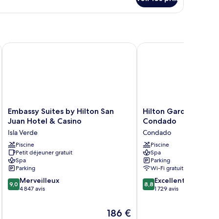
e
ue
hambre
iscine
ambre,
usieurs
s,
Embassy Suites by Hilton San Juan Hotel & Casino
Hilton Garden Inn San
e
scine
Embassy
Hilton
Embassy Suites by Hilton San
Hilton Garden Inn Sa
Suites
Garden
Juan Hotel & Casino
Condado
by
Inn
Isla Verde
Condado
Hilton
San
San
Piscine
Juan
Piscine
Petit déjeuner gratuit
Spa
Juan
Condado
Spa
Parking
Hotel
Condado
Parking
Wi-Fi gratuit
&
9.0
8.8
Casino
Merveilleux
Excellent
9,0
8,8
sur
sur
Isla
4 847 avis
1 729 avis
10,
10,
Verde
Merveilleux,
Excellent,
Le
186 €
4 847 avis
1 729 avis