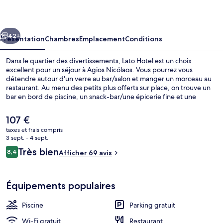
cédent
Suivant
42+
Présentation
Chambres
Emplacement
Conditions
Dans le quartier des divertissements, Lato Hotel est un choix
excellent pour un séjour à Agios Nicólaos. Vous pourrez vous
détendre autour d'un verre au bar/salon et manger un morceau au
restaurant. Au menu des petits plus offerts sur place, on trouve un
bar en bord de piscine, un snack-bar/une épicerie fine et une
terrasse. Sympa non ?
Le
107 €
prix
taxes et frais compris
actuel
3 sept. - 4 sept.
Chambre Double Deluxe | Minibar, coff
est
Avis
Très bien
8,4
Afficher 69 avis
de
8,4 sur 10
voyageurs
107 €.
Équipements populaires
Piscine
Parking gratuit
Wi-Fi gratuit
Restaurant