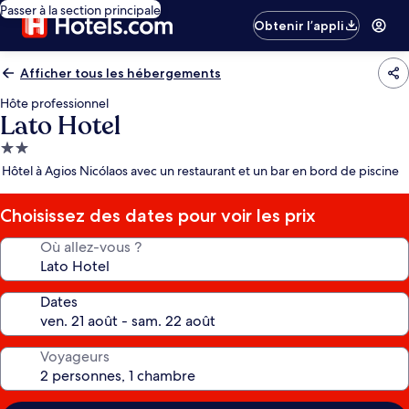
Passer à la section principale
Obtenir l’appli
Afficher tous les hébergements
Hôte professionnel
Lato Hotel
Hébergement
2.0 étoiles
Hôtel à Agios Nicólaos avec un restaurant et un bar en bord de piscine
Choisissez des dates pour voir les prix
Où allez-vous ?
Dates
Voyageurs