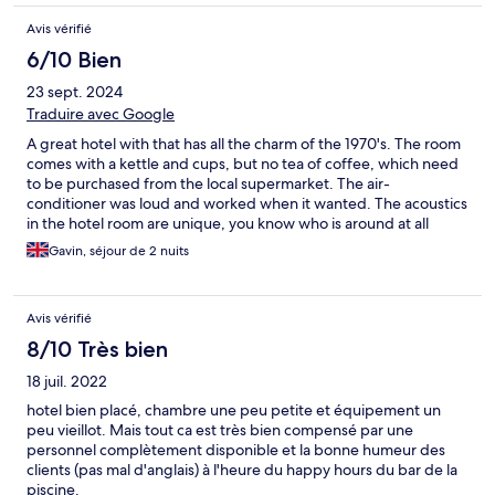
Avis vérifié
6/10 Bien
23 sept. 2024
Traduire avec Google
A great hotel with that has all the charm of the 1970's. The room
comes with a kettle and cups, but no tea of coffee, which need
to be purchased from the local supermarket. The air-
conditioner was loud and worked when it wanted. The acoustics
in the hotel room are unique, you know who is around at all
times, especially when upstairs move furniture around at 4 in the
Gavin, séjour de 2 nuits
morning. The pool is clean, but small and nobody wanted to
venture in to it. Check-in can only be described as lackadaisical
as confirming your full length of accommodation and facilities
Avis vérifié
were non-existent. Breakfast was basic, sausages on day, bacon
the other, no fried eggs only scrambled. The baked beans were
8/10 Très bien
good as were the coffee and orange juice. Found somewhere
18 juil. 2022
cheaper up the road with better facilities so the holiday ended
up pretty good.
hotel bien placé, chambre une peu petite et équipement un
peu vieillot. Mais tout ca est très bien compensé par une
personnel complètement disponible et la bonne humeur des
clients (pas mal d'anglais) à l'heure du happy hours du bar de la
piscine.