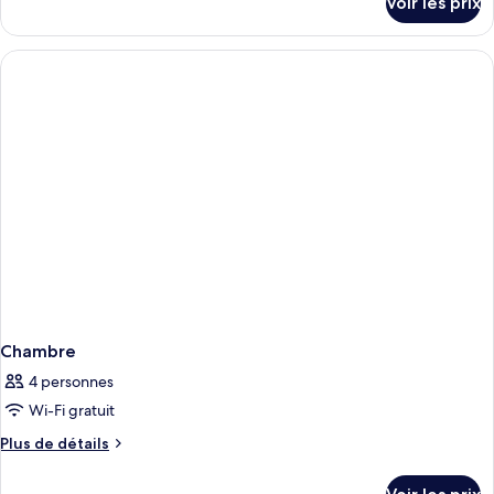
Voir les prix
sur
Quadruple
le
Économique
type
de
chambre
Chambre
Quadruple
Économique
Chambre
4 personnes
Wi-Fi gratuit
Plus
Plus de détails
de
détails