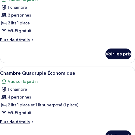
Chambre
les
Double
1 chambre
photos
Deluxe
pour
3 personnes
ce
3 lits 1 place
type
Wi-Fi gratuit
de
Plus
Plus de détails
chambre :
de
Chambre
détails
Voir les prix
sur
Triple
le
Standard
type
Afficher
Une chambre d’hôtel avec un lit superp
1
de
Chambre Quadruple Économique
toutes
chambre
Vue sur le jardin
Chambre
les
Triple
1 chambre
photos
Standard
pour
4 personnes
ce
2 lits 1 place et 1 lit superposé (1 place)
type
Wi-Fi gratuit
de
Plus
Plus de détails
chambre :
de
Chambre
détails