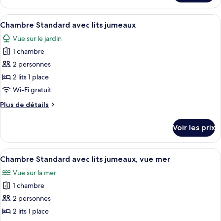
le
vue
type
Afficher
Une chambre d’hôtel avec deux lits, un
mer
1
de
Chambre Standard avec lits jumeaux
toutes
chambre
Vue sur le jardin
Chambre
les
Double
1 chambre
photos
Standard,
pour
2 personnes
vue
ce
mer
2 lits 1 place
type
Wi-Fi gratuit
de
Plus
Plus de détails
chambre :
de
Chambre
détails
Voir les prix
sur
Standard
le
avec
type
Afficher
Une chambre d’hôtel avec deux lits, une
lits
1
de
Chambre Standard avec lits jumeaux, vue mer
toutes
jumeaux
chambre
Vue sur la mer
Chambre
les
Standard
1 chambre
photos
avec
pour
2 personnes
lits
ce
jumeaux
2 lits 1 place