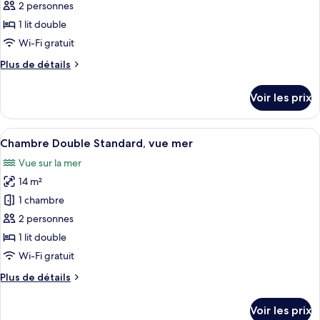
ce
2 personnes
type
1 lit double
de
Wi-Fi gratuit
chambre :
Plus
Plus de détails
Chambre
de
Double
détails
Voir les prix
Standard
sur
le
type
Afficher
Une chambre d’hôtel avec un lit, une ch
5
de
Chambre Double Standard, vue mer
toutes
chambre
Vue sur la mer
Chambre
les
Double
14 m²
photos
Standard
pour
1 chambre
ce
2 personnes
type
1 lit double
de
Wi-Fi gratuit
chambre :
Plus
Plus de détails
Chambre
de
Double
détails
Voir les prix
Standard,
sur