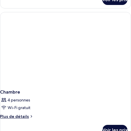
sur
le
type
de
chambre
Chambre
Chambre
4 personnes
Wi-Fi gratuit
Plus
Plus de détails
de
détails
Voir les prix