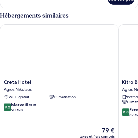
sur
le
type
Hébergements similaires
de
chambre
Creta Hotel
Kitro Be
Chambre
Creta
Kitro
Creta Hotel
Kitro 
Hotel
Beach
Agios Nikolaos
Agios Ni
Agios
Hοtel
Wi-Fi gratuit
Climatisation
Petit 
Nikolaos
Agios
Climat
Nikolaos
9.2
Merveilleux
9,2
8.8
Exce
sur
90 avis
8,8
sur
82 av
10,
10,
Merveilleux,
Excellen
90 avis
Le
79 €
82 avis
nouveau
taxes et frais compris