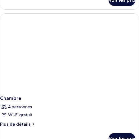
Voir les prix
sur
le
type
de
chambre
Chambre
Chambre
4 personnes
Wi-Fi gratuit
Plus
Plus de détails
de
détails
Voir les prix