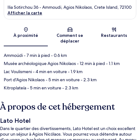
Ilia Sotirchou 36 - Ammoudi, Agios Nikolaos, Crete Island, 72100
Afficher la carte
Carte
À proximité
Comment se
Restaurants
déplacer
Ammoúdi
- 7 min à pied
- 0.6 km
Musée archéologique Agios Nikolaos
- 12 min à pied
- 1.1 km
Lac Voulismeni
- 4 min en voiture
- 1.9 km
Port d'Agios Nikolaos
- 5 min en voiture
- 2.3 km
Kitroplateía
- 5 min en voiture
- 2.3 km
À propos de cet hébergement
Lato Hotel
Dans le quartier des divertissements, Lato Hotel est un choix excellent
pour un séjour à Agios Nicólaos. Vous pourrez vous détendre autour
d'un verre au bar/salon et manger un morceau au restaurant. Au menu