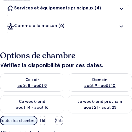
Services et équipements principaux
(4)
Comme à la maison
(6)
Options de chambre
Vérifiez la disponibilité pour ces dates.
Vérifier la disponibilité pour ce soir août 8 - août 9
Vérifier la disponibilité pour 
Ce soir
Demain
août 8 - août 9
août 9 - août 10
Vérifier la disponibilité pour ce week-end août 14 - août 16
Vérifier la disponibilité pour
Ce week-end
Le week-end prochain
août 14 - août 16
août 21 - août 23
Filtres
Toutes les chambres
1 lit
2 lits
disponibles
pour