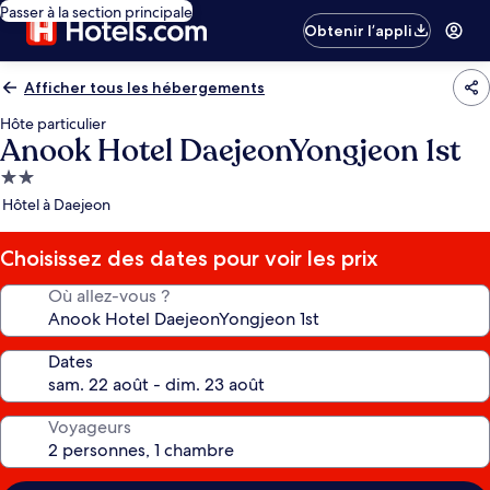
Passer à la section principale
Obtenir l’appli
Afficher tous les hébergements
Hôte particulier
Anook Hotel DaejeonYongjeon 1st
Hébergement
2.0 étoiles
Hôtel à Daejeon
Choisissez des dates pour voir les prix
Où allez-vous ?
Dates
Voyageurs