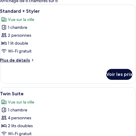
Affichage de 6 chambres sur 6
les
Afficher
Une chambre à coucher avec un lit, un
10
Standard + Styler
chambres
toutes
Vue sur la ville
les
1 chambre
photos
pour
2 personnes
ce
1 lit double
type
Wi-Fi gratuit
de
Plus
Plus de détails
chambre :
de
Standard
détails
Voir les prix
sur
+
le
Styler
type
Afficher
Une chambre d’hôtel moderne avec un 
16
de
Twin Suite
toutes
chambre
Vue sur la ville
Standard
les
+
1 chambre
photos
Styler
pour
4 personnes
ce
2 lits doubles
type
Wi-Fi gratuit