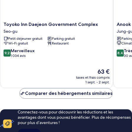
Toyoko
Anook
Toyoko Inn Daejeon Government Complex
Anook 
Inn
Air
Seo-gu
Jung-g
Daejeon
Hotel
Petit déjeuner gratuit
Parking gratuit
Parkin
Government
Daejeon
Wi-Fi gratuit
Restaurant
Climat
Complex
Station
Seo-
Jung-
9.2
8.4
Merveilleux
Trè
9,2
8,4
gu
gu
sur
sur
1 034 avis
30 av
10,
10,
Merveilleux,
Très
Le
63 €
1 034 avis
bien,
nouveau
30 avis
taxes et frais compris
prix
1 sept. - 2 sept.
est
de
Comparer des hébergements similaires
63 €
Connectez-vous pour découvrir les réductions et les
avantages dont vous pouvez bénéficier. Plus de récompenses
pour plus d’aventures !