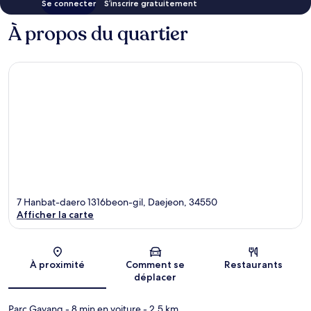
Se connecter
S’inscrire gratuitement
À propos du quartier
7 Hanbat-daero 1316beon-gil, Daejeon, 34550
Afficher la carte
Carte
À proximité
Comment se
Restaurants
déplacer
Parc Gayang
- 8 min en voiture
- 2.5 km