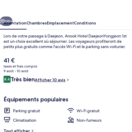
DaejeonYongjeon
1st
cédent
Suivant
135+
Présentation
Chambres
Emplacement
Conditions
Lors de votre passage à Daejeon, Anook Hotel DaejeonYongjeon 1st
est un choix excellent où séjourner. Les voyageurs profiteront de
petits plus gratuits comme l'accès Wi-Fi et le parking sans voiturier.
Le
41 €
prix
taxes et frais compris
actuel
9 août - 10 août
est
Avis
Très bien
8,4
Afficher 10 avis
de
8,4 sur 10
voyageurs
Meditation Suite | Literie de qualité s
41 €.
Équipements populaires
Parking gratuit
Wi-Fi gratuit
Climatisation
Non-fumeurs
Tout afficher