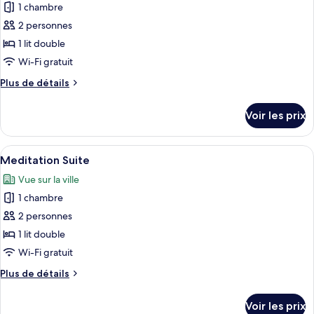
PC
1 chambre
photos
pour
2 personnes
ce
1 lit double
type
Wi-Fi gratuit
de
Plus
Plus de détails
chambre :
de
Business
détails
Voir les prix
sur
Suite
le
type
Afficher
Une chambre d’hôtel moderne avec un 
15
de
Meditation Suite
toutes
chambre
Vue sur la ville
Business
les
Suite
1 chambre
photos
pour
2 personnes
ce
1 lit double
type
Wi-Fi gratuit
de
Plus
Plus de détails
chambre :
de
Meditation
détails
Voir les prix
sur
Suite