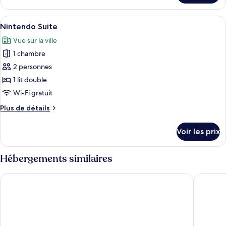
le
type
Afficher
Une chambre d’hôtel avec un lit, un ca
11
de
Nintendo Suite
toutes
chambre
Vue sur la ville
Meditation
les
Suite
1 chambre
photos
pour
2 personnes
ce
1 lit double
type
Wi-Fi gratuit
de
Plus
Plus de détails
chambre :
de
Nintendo
détails
Voir les prix
sur
Suite
le
type
Hébergements similaires
de
chambre
Toyoko Inn Daejeon Government Complex
Anook Ai
Nintendo
Suite