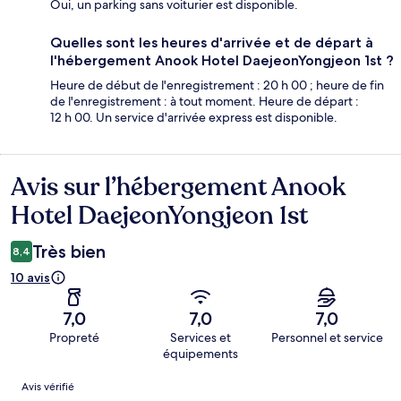
Oui, un parking sans voiturier est disponible.
Quelles sont les heures d'arrivée et de départ à
l'hébergement Anook Hotel DaejeonYongjeon 1st ?
Heure de début de l'enregistrement : 20 h 00 ; heure de fin
de l'enregistrement : à tout moment. Heure de départ :
12 h 00. Un service d'arrivée express est disponible.
Avis sur l’hébergement Anook
Avis
Hotel DaejeonYongjeon 1st
Très bien
8,4
10 avis
7,0
7,0
7,0
Propreté
Services et
Personnel et service
équipements
Avis
Avis vérifié