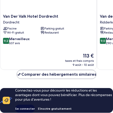
vue
fleuve
Van
Van
Van Der Valk Hotel Dordrecht
Van de
Der
der
Dordrecht
Ridderk
Valk
Valk
Piscine
Parking gratuit
Parkin
Hotel
Hotel
Wi-Fi gratuit
Restaurant
Restau
Dordrecht
Ridderk
Dordrecht
Ridderk
9.2
9.0
Merveilleux
Mer
9,2
9,0
sur
sur
637 avis
290 
10,
10,
Merveilleux,
Merveill
Le
113 €
637 avis
290 avis
nouveau
taxes et frais compris
prix
9 août - 10 août
est
de
Comparer des hébergements similaires
113 €
Connectez-vous pour découvrir les réductions et les
avantages dont vous pouvez bénéficier. Plus de récompenses
pour plus d’aventures !
Se connecter
S’inscrire gratuitement