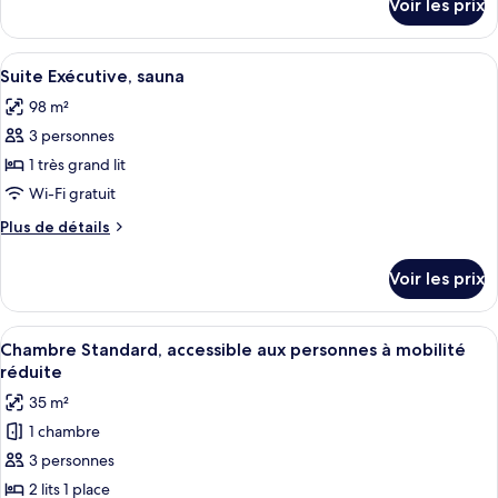
Voir les prix
sur
Suite
le
Exécutive
type
Afficher
Un salon moderne avec un canapé, une t
6
de
Suite Exécutive, sauna
toutes
chambre
98 m²
Suite
les
Exécutive
3 personnes
photos
pour
1 très grand lit
ce
Wi-Fi gratuit
type
Plus
Plus de détails
de
de
chambre :
détails
Voir les prix
sur
Suite
le
Exécutive,
type
Afficher
Une chambre d’hôtel avec un grand lit,
sauna
6
de
Chambre Standard, accessible aux personnes à mobilité
toutes
chambre
réduite
Suite
les
35 m²
Exécutive,
photos
sauna
1 chambre
pour
3 personnes
ce
type
2 lits 1 place