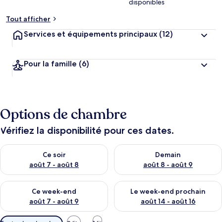
disponibles
Tout afficher
Services et équipements principaux
(12)
Pour la famille
(6)
Options de chambre
Vérifiez la disponibilité pour ces dates.
Vérifier la disponibilité pour ce soir août 7 - août 8
Vérifier la disponibilité pour 
Ce soir
Demain
août 7 - août 8
août 8 - août 9
Vérifier la disponibilité pour ce week-end août 7 - août 9
Vérifier la disponibilité pour 
Ce week-end
Le week-end prochain
août 7 - août 9
août 14 - août 16
Filtres