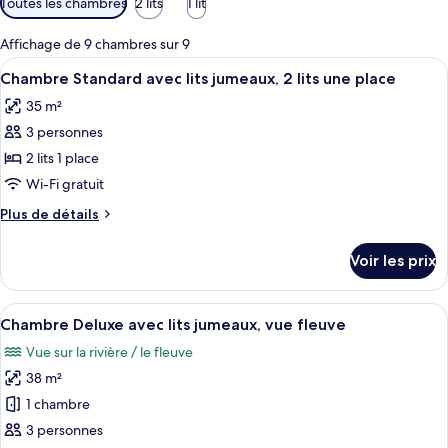
Toutes les chambres
2 lits
1 lit
disponibles
pour
Affichage de 9 chambres sur 9
les
Afficher
Une chambre d’hôtel avec un grand lit,
4
Chambre Standard avec lits jumeaux, 2 lits une place
chambres
toutes
35 m²
les
3 personnes
photos
pour
2 lits 1 place
ce
Wi-Fi gratuit
type
Plus
Plus de détails
de
de
chambre :
détails
Voir les prix
sur
Chambre
le
Standard
type
Afficher
Une chambre d’hôtel avec un grand lit,
avec
5
de
Chambre Deluxe avec lits jumeaux, vue fleuve
toutes
chambre
lits
Vue sur la rivière / le fleuve
Chambre
les
jumeaux,
Standard
38 m²
photos
2
avec
pour
1 chambre
lits
lits
ce
jumeaux,
3 personnes
une
2