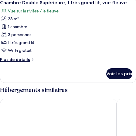
5
de
Chambre Double Supérieure, 1 très grand lit, vue fleuve
toutes
grand
chambre
Vue sur la rivière / le fleuve
Chambre
les
lit,
Double
38 m²
photos
vue
Deluxe,
pour
jardin
1 chambre
1
ce
très
3 personnes
grand
type
1 très grand lit
lit,
de
Wi-Fi gratuit
vue
chambre :
jardin
Plus
Plus de détails
Chambre
de
Double
détails
Voir les prix
Supérieure,
sur
le
1
type
Hébergements similaires
très
de
grand
chambre
Van Der Valk Hotel Dordrecht
Van der 
Chambre
lit,
Double
vue
Supérieure,
fleuve
1
très
grand
lit,