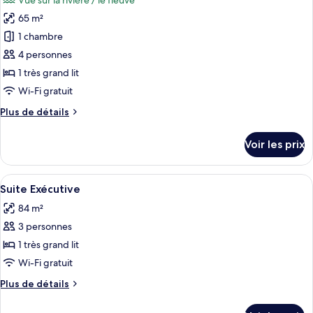
Vue sur la rivière / le fleuve
Suite
les
Junior
65 m²
photos
pour
1 chambre
ce
4 personnes
type
1 très grand lit
de
Wi-Fi gratuit
chambre :
Plus
Plus de détails
Suite
de
Panoramique
détails
Voir les prix
sur
le
type
Afficher
Un salon moderne avec un coin repas, 
5
de
Suite Exécutive
toutes
chambre
84 m²
Suite
les
Panoramique
3 personnes
photos
pour
1 très grand lit
ce
Wi-Fi gratuit
type
Plus
Plus de détails
de
de
chambre :
détails