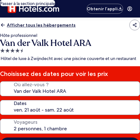
Passer à la section principale
Obtenir l’appli
Afficher tous les hébergements
Hôte professionnel
Van der Valk Hotel ARA
Hébergement
4.5 étoiles
Hôtel de luxe à Zwijndecht avec une piscine couverte et un restaurant
Choisissez des dates pour voir les prix
Où allez-vous ?
Dates
Voyageurs