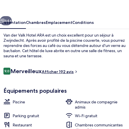
Valk
Hotel
cédent
Suivant
ARA
64+
Présentation
Chambres
Emplacement
Conditions
Van der Valk Hotel ARA est un choix excellent pour un séjour à
Zwijndecht. Après avoir profité de la piscine couverte, vous pourrez
reprendre des forces au café ou vous détendre autour d'un verre au
bar/salon. Cet hôtel de luxe abrite en outre une salle de fitness, un
sauna et une terrasse.
Avis
Merveilleux
9,0
Afficher 192 avis
9,0 sur 10
voyageurs
Suite Panoramique | Coffres-forts dan
Équipements populaires
Piscine
Animaux de compagnie
admis
Parking gratuit
Wi-Fi gratuit
Restaurant
Chambres communicantes