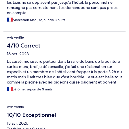
les taxis ne se deplacent pas jusqu'à l'hôtel, le personnel ne
renseigne pas correctement Les demandes ne sont pas prises
en compte....
Mercedeh Kiaei, séjour de 3 nuits
Avis vérifié
4/10 Correct
16 oct. 2023
Lit cassé, moisissure partour dans la salle de bain, de la peinture
sur les murs, bref je déconseille, j'ai fait une réclamation sur
expedia et un membre de l'hôtel vient frapper à la porte à 2h du
matin mais il sait très bien que c'est horrible. La vue est belle tout
comme la piscine avec les pigeons qui se baignent et boivent
dedans. Finalement le responsable nous a proposé d'aller dans
Jérôme, séjour de 3 nuits
un autre appartement plus loin, plus grand , ok, rien de fou,
mais plus loin pour prendre le petit déjeuner peu garni Photos
globalement mensongères, déception assurée
Avis vérifié
10/10 Exceptionnel
13 avr. 2026
Traduire avec Google