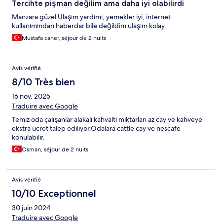
Tercihte pişman değilim ama daha iyi olabilirdi
Manzara güzel Ulaşım yardımı, yemekler iyi, internet
kullanımından haberdar bile değildim ulaşım kolay
Mustafa caner, séjour de 2 nuits
Avis vérifié
8/10 Très bien
16 nov. 2025
Traduire avec Google
Temiz oda çalışanlar alakalı kahvalti miktarları az cay ve kahveye
ekstra ucret talep ediliyor.Odalara cattle cay ve nescafe
konulabilir.
Osman, séjour de 2 nuits
Avis vérifié
10/10 Exceptionnel
30 juin 2024
Traduire avec Google