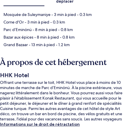
déplacer
Mosquée de Suleymaniye
- 3 min à pied
- 0.3 km
Corne d'Or
- 3 min à pied
- 0.3 km
Parc d’Eminönü
- 8 min à pied
- 0.8 km
Bazar aux épices
- 8 min à pied
- 0.8 km
Grand Bazaar
- 13 min à pied
- 1.2 km
À propos de cet hébergement
HHK Hotel
Offrant une terrasse sur le toit, HHK Hotel vous place à moins de 10
minutes de marche de Parc d’Eminönü. À la piscine extérieure, vous
nagerez littéralement dans le bonheur. Vous pourrez aussi vous faire
plaisir à l'établissement Konak Restaurant, qui vous accueille pour le
petit déjeuner, le déjeuner et le dîner à grand renfort de spécialités
Cuisine turque. Parmi les autres avantages de cet hôtel de style Art
déco, on trouve un bar en bord de piscine, des vélos gratuits et une
terrasse, l'idéal pour des vacances sans soucis. Les autres voyageurs
adorent le personnel attentionné. Les transports publics sont tout
Informations sur le droit de rétractation
proches. Station de métro Eminönü se situe à seulement 11 min à pied.