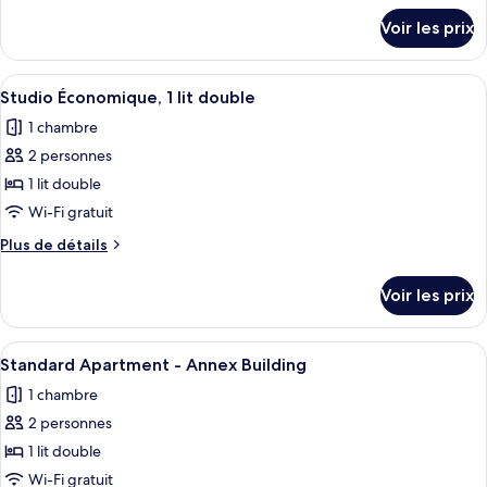
Triple
détails
Voir les prix
sur
le
type
Afficher
Une chambre à coucher avec un lit, une
6
de
Studio Économique, 1 lit double
toutes
chambre
1 chambre
Chambre
les
Triple
2 personnes
photos
pour
1 lit double
ce
Wi-Fi gratuit
type
Plus
Plus de détails
de
de
chambre :
détails
Voir les prix
sur
Studio
le
Économique,
type
Afficher
Une chambre d’hôtel avec deux lits, un
1
5
de
Standard Apartment - Annex Building
toutes
chambre
lit
1 chambre
Studio
les
double
Économique,
2 personnes
photos
1
pour
1 lit double
lit
ce
double
Wi-Fi gratuit