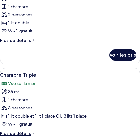
les
Familiale
1 chambre
photos
pour
2 personnes
ce
1 lit double
type
Wi-Fi gratuit
de
Plus
Plus de détails
chambre :
de
Chambre
détails
Voir les prix
sur
Double
le
Économique
type
Afficher
Une chambre d’hôtel avec deux lits, u
8
de
Chambre Triple
toutes
chambre
Vue sur la mer
Chambre
les
Double
35 m²
photos
Économique
pour
1 chambre
ce
3 personnes
type
1 lit double et 1 lit 1 place OU 3 lits 1 place
de
Wi-Fi gratuit
chambre :
Plus
Plus de détails
Chambre
de