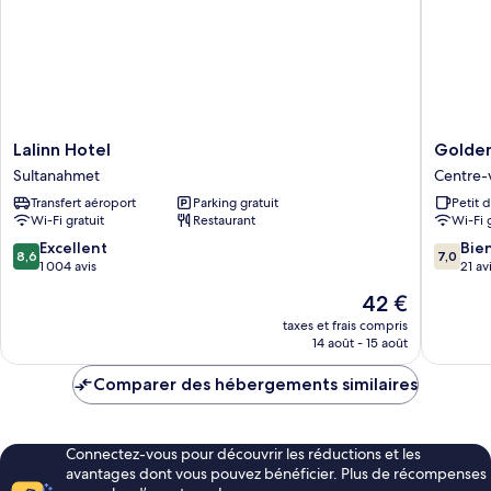
-
Annex
Building
Lalinn
Golden
Lalinn Hotel
Golden
Hotel
Horn
Sultanahmet
Centre-v
Sultanahmet
Park
Transfert aéroport
Parking gratuit
Petit 
Hotel
Wi-Fi gratuit
Restaurant
Wi-Fi 
Centre-
ville
8.6
7.0
Excellent
Bie
8,6
7,0
d'Istanb
sur
sur
1 004 avis
21 av
10,
10,
Le
42 €
Excellent,
Bien,
nouveau
1 004 avis
21 avis
taxes et frais compris
prix
14 août - 15 août
est
de
Comparer des hébergements similaires
42 €
Connectez-vous pour découvrir les réductions et les
avantages dont vous pouvez bénéficier. Plus de récompenses