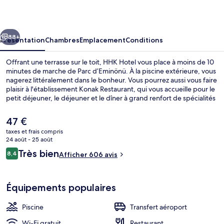
cédent
Suivant
88+
Présentation
Chambres
Emplacement
Conditions
Offrant une terrasse sur le toit, HHK Hotel vous place à moins de 10
minutes de marche de Parc d’Eminönü. À la piscine extérieure, vous
nagerez littéralement dans le bonheur. Vous pourrez aussi vous faire
plaisir à l'établissement Konak Restaurant, qui vous accueille pour le
petit déjeuner, le déjeuner et le dîner à grand renfort de spécialités
Cuisine turque. Parmi les autres avantages de cet hôtel de style Art
déco, on trouve un bar en bord de piscine, des vélos gratuits et une
Le
47 €
terrasse, l'idéal pour des vacances sans soucis. Les autres voyageurs
prix
taxes et frais compris
adorent le personnel attentionné. Les transports publics sont tout
actuel
24 août - 25 août
proches. Station de métro Eminönü se situe à seulement 11 min à
Vue de la chambre
est
Avis
pied.
Très bien
8,4
Afficher 606 avis
de
8,4 sur 10
voyageurs
47 €.
Équipements populaires
Piscine
Transfert aéroport
Wi-Fi gratuit
Restaurant