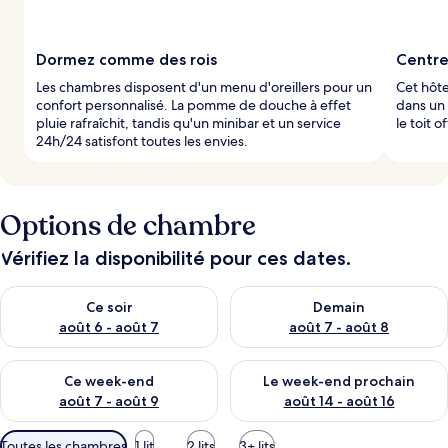
Dormez comme des rois
Centre
Les chambres disposent d'un menu d'oreillers pour un
Cet hôte
confort personnalisé. La pomme de douche à effet
dans un 
pluie rafraîchit, tandis qu'un minibar et un service
le toit 
24h/24 satisfont toutes les envies.
Options de chambre
Vérifiez la disponibilité pour ces dates.
Vérifier la disponibilité pour ce soir août 6 - août 7
Vérifier la disponibilité pour 
Ce soir
Demain
août 6 - août 7
août 7 - août 8
Vérifier la disponibilité pour ce week-end août 7 - août 9
Vérifier la disponibilité pour 
Ce week-end
Le week-end prochain
août 7 - août 9
août 14 - août 16
Filtres
Toutes les chambres
1 lit
2 lits
3+ lits