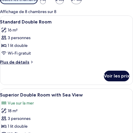
disponibles
pour
Affichage de 8 chambres sur 8
les
Afficher
Une chambre à coucher avec un grand l
9
Standard Double Room
chambres
toutes
16 m²
les
3 personnes
photos
pour
1 lit double
ce
Wi-Fi gratuit
type
Plus
Plus de détails
de
de
chambre :
détails
Voir les prix
sur
Standard
le
Double
type
Afficher
Une chambre spacieuse avec un grand l
Room
11
de
Superior Double Room with Sea View
toutes
chambre
Vue sur la mer
Standard
les
Double
18 m²
photos
Room
pour
3 personnes
ce
1 lit double
type