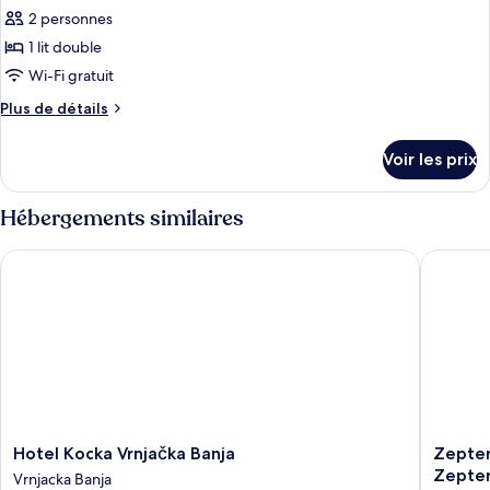
2 personnes
1 lit double
Wi-Fi gratuit
Plus
Plus de détails
de
détails
Voir les prix
sur
le
type
Hébergements similaires
de
chambre
Hotel Kocka Vrnjačka Banja
Zepter H
Suite
Deluxe
Hotel
Zepter
Hotel Kocka Vrnjačka Banja
Zepter
Kocka
Hotel
Zepter
Vrnjacka Banja