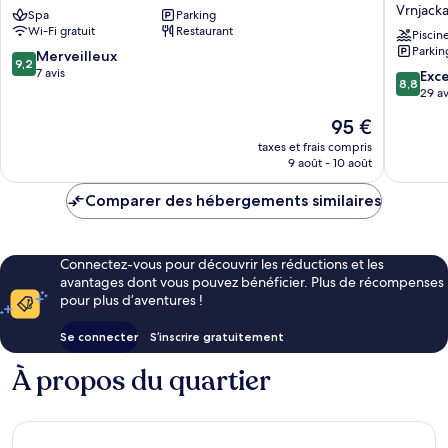
Vrnjačka
Vrnjačk
Vrnjacka
Spa
Parking
Banja
Banja,
Wi-Fi gratuit
Restaurant
Vrnjacka
membe
Piscin
Parkin
Banja
of
9.2
Merveilleux
9,2
Zepter
sur
7 avis
8.8
Exce
8,8
Hotels
10,
sur
29 av
Vrnjacka
Merveilleux,
10,
Le
95 €
Banja
7 avis
Excellen
nouveau
29 avis
taxes et frais compris
prix
9 août - 10 août
est
de
Comparer des hébergements similaires
95 €
Connectez-vous pour découvrir les réductions et les
avantages dont vous pouvez bénéficier. Plus de récompenses
pour plus d’aventures !
Se connecter
S’inscrire gratuitement
À propos du quartier