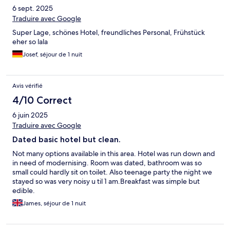
6 sept. 2025
worked for us and the price was reasonable, but it was a little
disappointing after the luxurious one we had in Belgrade. If we
Traduire avec Google
return to Kraljevo, we would probably stay there again.
Super Lage, schönes Hotel, freundliches Personal, Frühstück
eher so lala
Josef, séjour de 1 nuit
Avis vérifié
4/10 Correct
6 juin 2025
Traduire avec Google
Dated basic hotel but clean.
Not many options available in this area. Hotel was run down and
in need of modernising. Room was dated, bathroom was so
small could hardly sit on toilet. Also teenage party the night we
stayed so was very noisy u til 1 am.Breakfast was simple but
edible.
James, séjour de 1 nuit