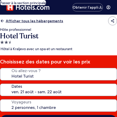
Passer à la section principale
Obtenir l’appli
Afficher tous les hébergements
Hôte professionnel
Hotel Turist
Hébergement
2.5 étoiles
Hôtel à Kraljevo avec un spa et un restaurant
Choisissez des dates pour voir les prix
Où allez-vous ?
Dates
Voyageurs