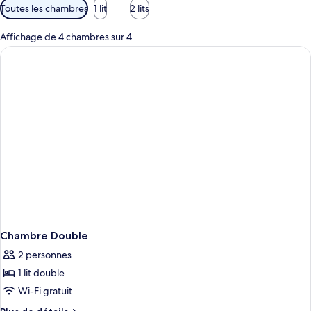
Filtres
Toutes les chambres
1 lit
2 lits
disponibles
pour
Affichage de 4 chambres sur 4
les
chambres
Chambre Double
2 personnes
1 lit double
Wi-Fi gratuit
Plus