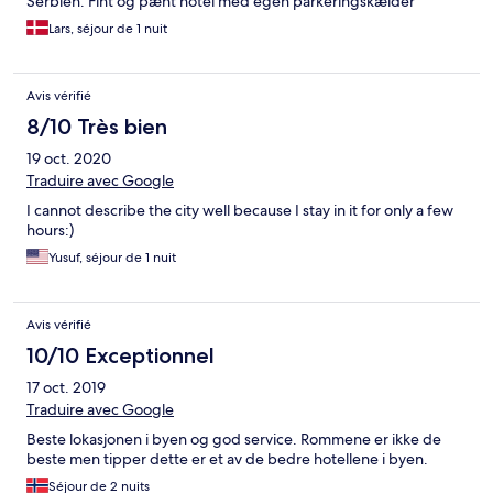
Serbien. Fint og pænt hotel med egen parkeringskælder
clean as possible.
Lars, séjour de 1 nuit
Avis vérifié
8/10 Très bien
19 oct. 2020
Traduire avec Google
I cannot describe the city well because I stay in it for only a few
hours:)
Yusuf, séjour de 1 nuit
Avis vérifié
10/10 Exceptionnel
17 oct. 2019
Traduire avec Google
Beste lokasjonen i byen og god service. Rommene er ikke de
beste men tipper dette er et av de bedre hotellene i byen.
Séjour de 2 nuits