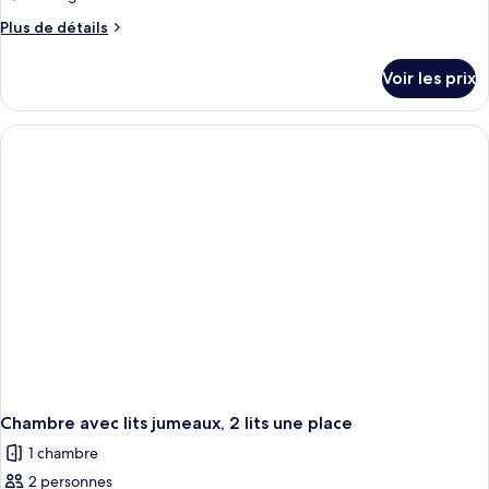
Plus
Plus de détails
de
détails
Voir les prix
sur
le
type
de
chambre
Chambre
Simple
Chambre avec lits jumeaux, 2 lits une place
1 chambre
2 personnes