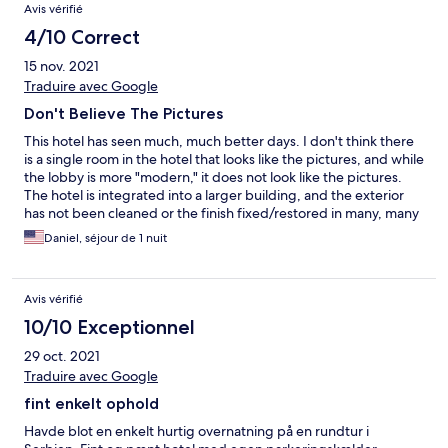
Avis vérifié
4/10 Correct
15 nov. 2021
Traduire avec Google
Don't Believe The Pictures
This hotel has seen much, much better days. I don't think there
is a single room in the hotel that looks like the pictures, and while
the lobby is more "modern," it does not look like the pictures.
The hotel is integrated into a larger building, and the exterior
has not been cleaned or the finish fixed/restored in many, many
years. I realize that Serbia allows indoor smoking. However, you
Daniel, séjour de 1 nuit
cannot just designate formerly smoked in rooms as "non-
smoking" rooms without replacing the carpets, curtains,
bedding, etc. You also shouldn't put an ashtray in the room if
Avis vérifié
you want to keep it "non-smoking." The furniture was in pretty
bad shape, and the bathroom, while very clean, was not in great
10/10 Exceptionnel
shape. The breakfast buffet was ok, but the scrambled eggs
29 oct. 2021
were cold. While convenient, the hotel restaurant was not that
great, and of course, it was super smokey despite having a
Traduire avec Google
"non-smoking" section. The one bright spot was the hotel staff.
fint enkelt ophold
The front desk clerk who checked me in spoke excellent English
and was extremely helpful. The cleaning staff were also friendly
Havde blot en enkelt hurtig overnatning på en rundtur i
and did a great job keeping an obviously run-down hotel as