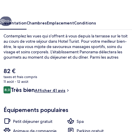
cédent
Suivant
32+
Présentation
Chambres
Emplacement
Conditions
Contemplez les vues qui s'offrent à vous depuis la terrasse sur le toit
au cours de votre séjour dans Hotel Turist. Pour votre meilleur bien-
être, le spa vous mijote de savoureux massages sportifs, soins du
visage et soins corporels. L'établissement Panorama délectera les
gourmets au moment du déjeuner et du dîner. Parmi les autres
petits avantages de cet hébergement figurent un bar / salon, une
salle de fitness, et un sauna.
Le
82 €
prix
taxes et frais compris
actuel
11 août - 12 août
Bar lounge
est
Avis
Très bien
8,0
Afficher 41 avis
de
8,0 sur 10
voyageurs
82 €.
Équipements populaires
Petit déjeuner gratuit
Spa
Animaux de compagnie
Parking gratuit