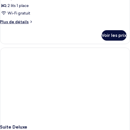
2 lits 1 place
Wi-Fi gratuit
Plus
Plus de détails
de
détails
Voir les prix
sur
le
type
de
chambre
Chambre
avec
lits
jumeaux,
2
lits
une
place
Suite Deluxe