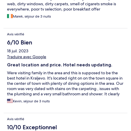
web, dirty windows, dirty carpets, smell of cigarets smoke is
everywhere, poor tv selection, poor breakfast offer
Marek, séjour de 3 nuits
Avis vérifié
6/10 Bien
18 juil. 2023
Traduire avec Google
Great location and price. Hotel needs updating.
Were visiting family in the area and this is supposed to be the
best hotel in Kraljevo. It's located right on on the town square in
the center of town with plenty of dining options in the area. Our
room was very dated with stains on the carpeting , issues with
the plumbing and a very small bathroom and shower. It clearly
hadn't been updated in a very long time. On the positive side,
Kevin, séjour de 3 nuits
the mini-split AC system worked great which was really
important in the Serbian summer heat. The bed was fine. The
staff was friendly and willing to help. It has a parking garage,
Avis vérifié
but we just used taxis. Unlike Belgrade, all of the taxis in the area
are metered with a consistent rate, so you can be comfortable
10/10 Exceptionnel
getting one from the hotel or on the street. So overall, the hotel