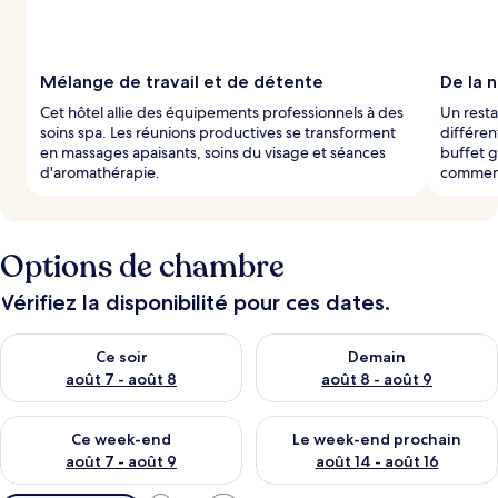
Mélange de travail et de détente
De la 
Cet hôtel allie des équipements professionnels à des
Un resta
soins spa. Les réunions productives se transforment
différen
en massages apaisants, soins du visage et séances
buffet 
d'aromathérapie.
commenc
Options de chambre
Vérifiez la disponibilité pour ces dates.
Vérifier la disponibilité pour ce soir août 7 - août 8
Vérifier la disponibilité pour 
Ce soir
Demain
août 7 - août 8
août 8 - août 9
Vérifier la disponibilité pour ce week-end août 7 - août 9
Vérifier la disponibilité pour 
Ce week-end
Le week-end prochain
août 7 - août 9
août 14 - août 16