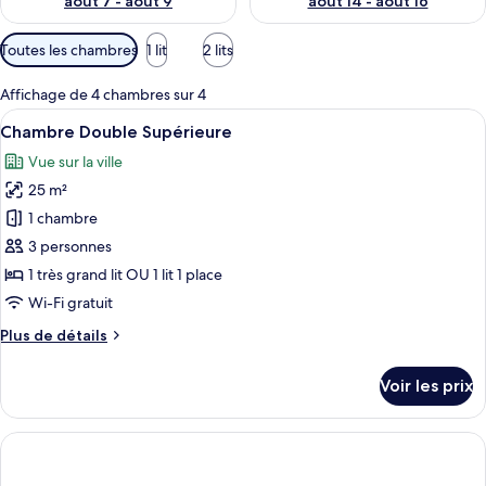
août 7 - août 9
août 14 - août 16
Filtres
Toutes les chambres
1 lit
2 lits
disponibles
pour
Affichage de 4 chambres sur 4
les
Afficher
Une chambre d’hôtel avec deux lits, un
10
Chambre Double Supérieure
chambres
toutes
Vue sur la ville
les
25 m²
photos
pour
1 chambre
ce
3 personnes
type
1 très grand lit OU 1 lit 1 place
de
Wi-Fi gratuit
chambre :
Plus
Plus de détails
Chambre
de
Double
détails
Voir les prix
Supérieure
sur
le
type
de
chambre