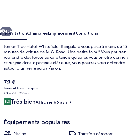
Tree
Hotel,
Whitefield,
cédent
Suivant
Bangalore
45+
Présentation
Chambres
Emplacement
Conditions
Lemon Tree Hotel, Whitefield, Bangalore vous place à moins de 15
minutes de voiture de M.G. Road. Une petite faim ? Vous pourrez
reprendre des forces au café tandis qu'après vous en être donné à
cœur joie dans la piscine extérieure, vous pourrez vous détendre
autour d'un verre au bar/salon.
Le
72 €
prix
taxes et frais compris
actuel
28 août - 29 août
Coin salon dans le hall
est
Avis
Très bien
8,0
Afficher 66 avis
de
8,0 sur 10
voyageurs
72 €.
Équipements populaires
Piscine
Transfert aéroport