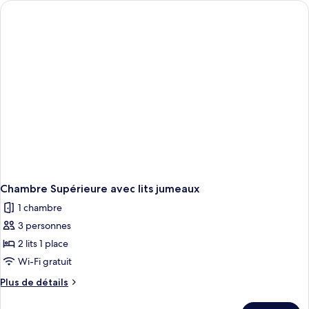
de
chambre
Chambre
Deluxe,
1
lit
double
Chambre Supérieure avec lits jumeaux
1 chambre
3 personnes
2 lits 1 place
Wi-Fi gratuit
Plus
Plus de détails
de
détails