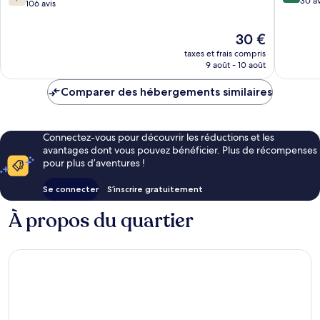
sur
IHG
30 av
sur
106 avis
10,
Whitefield
10,
Merveill
Bien,
Le
30 €
30 avis
106 avis
nouveau
taxes et frais compris
prix
9 août - 10 août
est
de
Comparer des hébergements similaires
30 €
Connectez-vous pour découvrir les réductions et les
avantages dont vous pouvez bénéficier. Plus de récompenses
pour plus d’aventures !
Se connecter
S’inscrire gratuitement
À propos du quartier