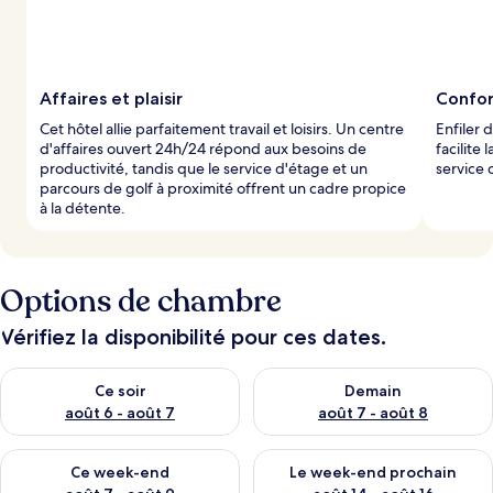
Affaires et plaisir
Confor
Cet hôtel allie parfaitement travail et loisirs. Un centre
Enfiler 
d'affaires ouvert 24h/24 répond aux besoins de
facilite
productivité, tandis que le service d'étage et un
service 
parcours de golf à proximité offrent un cadre propice
à la détente.
Options de chambre
Vérifiez la disponibilité pour ces dates.
Vérifier la disponibilité pour ce soir août 6 - août 7
Vérifier la disponibilité pour 
Ce soir
Demain
août 6 - août 7
août 7 - août 8
Vérifier la disponibilité pour ce week-end août 7 - août 9
Vérifier la disponibilité pour 
Ce week-end
Le week-end prochain