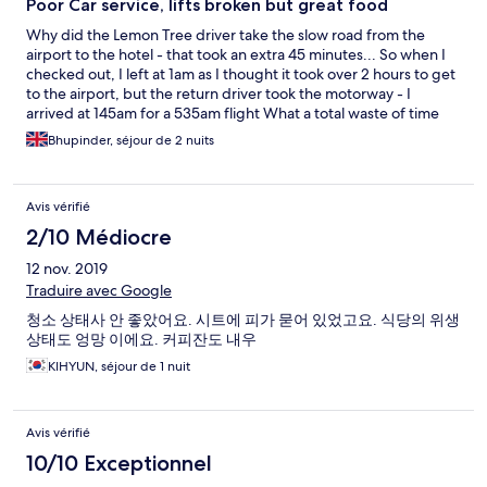
Poor Car service, lifts broken but great food
Why did the Lemon Tree driver take the slow road from the
airport to the hotel - that took an extra 45 minutes... So when I
checked out, I left at 1am as I thought it took over 2 hours to get
to the airport, but the return driver took the motorway - I
arrived at 145am for a 535am flight What a total waste of time
and shockingly bad organisation The bedsheets are not clean
Bhupinder, séjour de 2 nuits
The towels are very very used The lift was broken two days in a
row However, the food is outstanding, breakfast is perfect, the
evening buffet is fresh and delicious
Avis vérifié
2/10 Médiocre
12 nov. 2019
Traduire avec Google
청소 상태사 안 좋았어요. 시트에 피가 묻어 있었고요. 식당의 위생
상태도 엉망 이에요. 커피잔도 내우
KIHYUN, séjour de 1 nuit
Avis vérifié
10/10 Exceptionnel