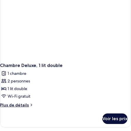
Chambre
Double
Supérieure
Chambre Deluxe, 1 lit double
1 chambre
2 personnes
1 lit double
Wi-Fi gratuit
Plus
Plus de détails
de
détails
Voir les prix
sur
le
type