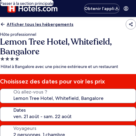
Passer à la section principale
Obtenir l’appli
Afficher tous les hébergements
Hôte professionnel
Lemon Tree Hotel, Whitefield,
Bangalore
Hébergement
4.0 étoiles
Hôtel à Bangalore avec une piscine extérieure et un restaurant
Choisissez des dates pour voir les prix
Où allez-vous ?
Dates
Voyageurs