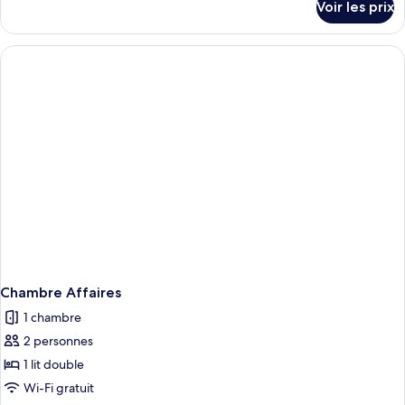
Voir les prix
sur
le
type
de
chambre
Chambre
Supérieure
avec
lits
jumeaux
Chambre Affaires
1 chambre
2 personnes
1 lit double
Wi-Fi gratuit