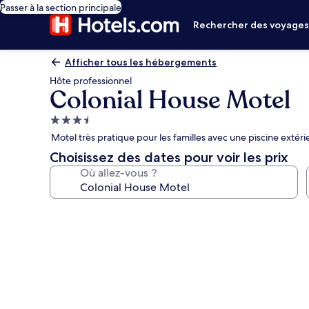
Passer à la section principale
Rechercher des voyage
Afficher tous les hébergements
Hôte professionnel
Colonial House Motel
Hébergement
3.5 étoiles
Motel très pratique pour les familles avec une piscine extér
Choisissez des dates pour voir les prix
Où allez-vous ?
Galerie
photos
de
l’hébergement
Colonial