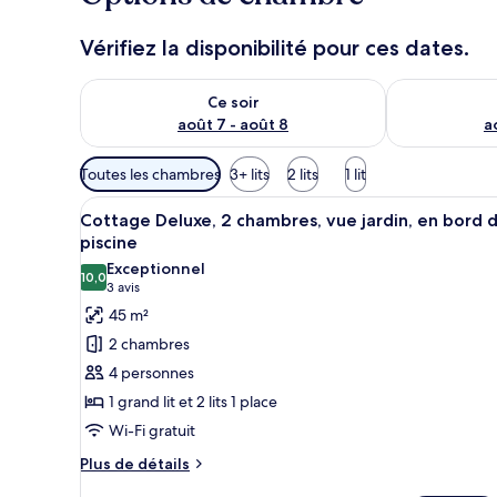
Vérifiez la disponibilité pour ces dates.
Vérifier la disponibilité pour ce soir août 7 - août 8
Vérifier la di
Ce soir
août 7 - août 8
a
Filtres
Toutes les chambres
3+ lits
2 lits
1 lit
disponibles
Afficher
Un lit bien fait, recouvert d’
pour
16
Cottage Deluxe, 2 chambres, vue jardin, en bord 
toutes
les
piscine
les
chambres
Exceptionnel
10,0
photos
10,0 sur 10
(3 avis)
3 avis
pour
45 m²
ce
2 chambres
type
4 personnes
de
1 grand lit et 2 lits 1 place
chambre :
Wi-Fi gratuit
Cottage
Deluxe,
Plus
Plus de détails
de
2