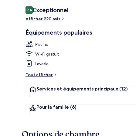
Avis
Exceptionnel
9,4
9,4 sur 10
voyageurs
Afficher 220 avis
Extérieur
Équipements populaires
Piscine
Wi-Fi gratuit
Laverie
Tout afficher
Services et équipements principaux
(12)
Pour la famille
(6)
Options de chambre