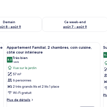
sponibilité pour demain août 8 - août 9
Vérifier la disponibilité pour ce week
Demain
Ce week-end
oût 8 - août 9
août 7 - août 9
une couverture à motifs floraux et agrémenté de deux oreillers, une lampe de 
Afficher
Un lit bien fait, avec une literie bla
A
9
de
Appartement Familial, 2 chambres, coin cuisine,
Su
toutes
t
côté cour intérieure
les
le
9,
Très bien
8,0
photos
p
8,0 sur 10
(1 avis)
1 avis
pour
p
Vue sur le jardin
ce
c
57 m²
type
t
6 personnes
de
d
2 très grands lits et 2 lits 1 place
chambre :
c
Wi-Fi gratuit
Appartement
Su
Pl
Pl
Familial,
1
d
Plus
Plus de détails
dé
de
2
c