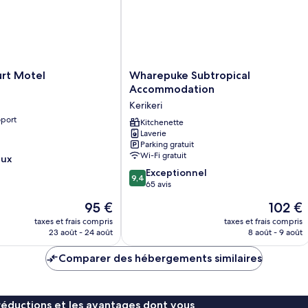
sa
d
ba
pr
vu
ja
Wharepuke
urt Motel
Wharepuke Subtropical
Subtropical
Accommodation
Accommodation
Kerikeri
Kerikeri
oport
Kitchenette
Laverie
Parking gratuit
Wi-Fi gratuit
eux
9.4
Exceptionnel
9,4
sur
65 avis
10,
Le
Le
95 €
102 €
Exceptionnel,
nouveau
nouveau
65 avis
taxes et frais compris
taxes et frais compris
prix
prix
23 août - 24 août
8 août - 9 août
est
est
de
de
Comparer des hébergements similaires
95 €
102 €
réductions et les avantages dont vous