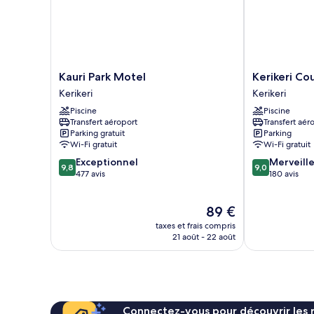
aux
personnes
à
mobilité
réduite
Kauri
Kerikeri
Kauri Park Motel
Kerikeri Co
Park
Court
Kerikeri
Kerikeri
Motel
Motel
Piscine
Piscine
Kerikeri
Kerikeri
Transfert aéroport
Transfert aér
Parking gratuit
Parking
Wi-Fi gratuit
Wi-Fi gratuit
9.8
9.0
Exceptionnel
Merveill
9,8
9,0
sur
sur
477 avis
180 avis
10,
10,
Exceptionnel,
Merveilleux,
Le
89 €
477 avis
180 avis
nouveau
taxes et frais compris
prix
21 août - 22 août
est
de
89 €
Connectez-vous pour découvrir les 