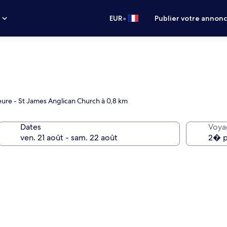
•
s
EUR
Publier votre annon
ieure - St James Anglican Church à 0,8 km
Dates
Voya