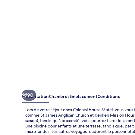
House
Motel
90+
Présentation
Chambres
Emplacement
Conditions
Lors de votre séjour dans Colonial House Motel, vous vous
comme St James Anglican Church et Kerikeri Mission House. 
saison), tandis qu'à proximité, vous pourrez faire de la r
une piscine pour enfants et une terrasse, tandis que, petit
micro-ondes. Les autres voyageurs adorent le personnel a