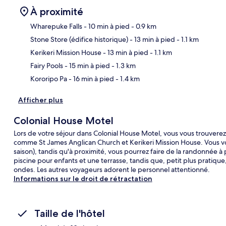
À proximité
Wharepuke Falls
- 10 min à pied
- 0.9 km
Stone Store (édifice historique)
- 13 min à pied
- 1.1 km
Car
Kerikeri Mission House
- 13 min à pied
- 1.1 km
Fairy Pools
- 15 min à pied
- 1.3 km
Kororipo Pa
- 16 min à pied
- 1.4 km
Afficher plus
Colonial House Motel
Lors de votre séjour dans Colonial House Motel, vous vous trouvere
comme St James Anglican Church et Kerikeri Mission House. Vous vous
saison), tandis qu'à proximité, vous pourrez faire de la randonnée 
piscine pour enfants et une terrasse, tandis que, petit plus pratiqu
ondes. Les autres voyageurs adorent le personnel attentionné.
Informations sur le droit de rétractation
Taille de l'hôtel