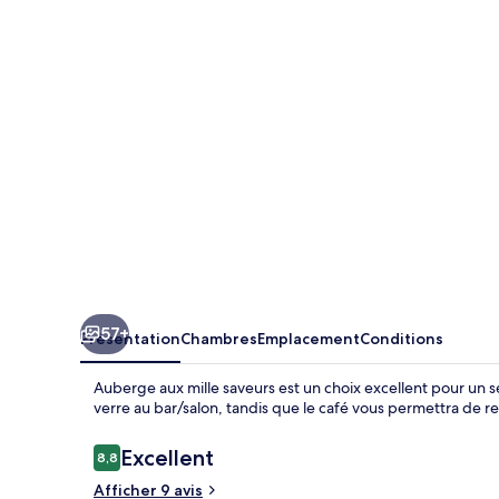
mille
saveurs
57+
Présentation
Chambres
Emplacement
Conditions
Auberge aux mille saveurs est un choix excellent pour un 
verre au bar/salon, tandis que le café vous permettra de r
Avis
Excellent
8,8
8,8 sur 10
voyageurs
Afficher 9 avis