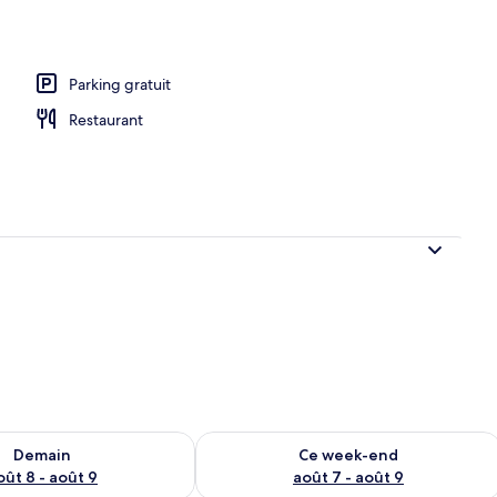
Parking gratuit
Restaurant
sponibilité pour demain août 8 - août 9
Vérifier la disponibilité pour ce week
Demain
Ce week-end
oût 8 - août 9
août 7 - août 9