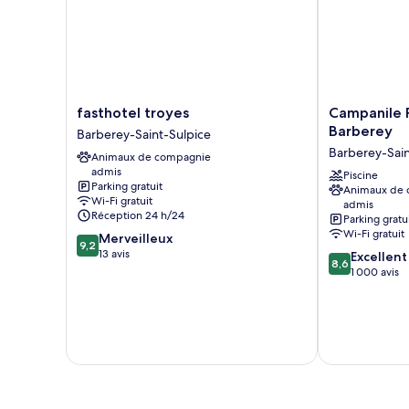
Double
Confort,
patio,
vue
lac
fasthotel
Campanile
fasthotel troyes
Campanile 
troyes
PRIME
Barberey
Barberey-Saint-Sulpice
Barberey-
-
Barberey-Sain
Animaux de compagnie
Saint-
Troyes
admis
Sulpice
Nord
Piscine
Parking gratuit
Animaux de
Barberey
Wi-Fi gratuit
admis
Barberey-
Réception 24 h/24
Parking gratu
Saint-
Wi-Fi gratuit
9.2
Merveilleux
Sulpice
9,2
sur
13 avis
8.6
Excellent
8,6
10,
sur
1 000 avis
Merveilleux,
10,
13 avis
Excellent,
1 000 avis