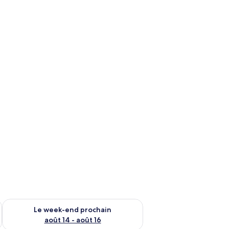
-end août 7 - août 9
Vérifier la disponibilité pour le week-end prochain août 14 - a
Le week-end prochain
août 14 - août 16