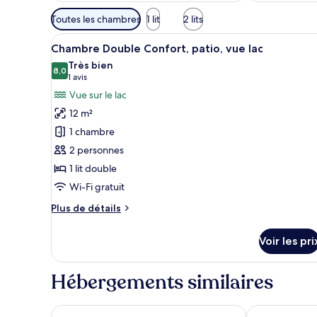
Filtres
Toutes les chambres
1 lit
2 lits
disponibles
Afficher
Chambre Double Confort, patio,
pour
13
Chambre Double Confort, patio, vue lac
toutes
les
Très bien
les
8,0
chambres
8,0 sur 10
(1 avis)
1 avis
photos
Vue sur le lac
pour
12 m²
ce
1 chambre
type
2 personnes
de
1 lit double
chambre :
Chambre
Wi-Fi gratuit
Double
Plus
Plus de détails
Confort,
de
détails
patio,
Voir les pri
sur
vue
le
lac
type
Hébergements similaires
de
chambre
Chambre
fasthotel troyes
Campanile PR