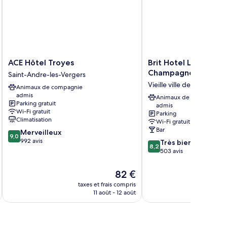
ACE
Brit
ACE Hôtel Troyes
Brit Hotel Les Comt
Hôtel
Hotel
Champagne Centre H
Saint-Andre-les-Vergers
Troyes
Les
Vieille ville de Troyes
Animaux de compagnie
Saint-
Comtes
admis
Andre-
de
Animaux de compagnie
Parking gratuit
admis
les-
Champagne
Wi-Fi gratuit
Parking
Vergers
Centre
Climatisation
Wi-Fi gratuit
Historique
Bar
9.0
Merveilleux
Vieille
9,0
sur
992 avis
8.2
Très bien
ville
8,2
10,
sur
503 avis
de
Merveilleux,
10,
Troyes
992 avis
Très
Le
82 €
bien,
au
nouveau
taxes et frais compris
tax
503 avis
prix
11 août - 12 août
est
de
82 €