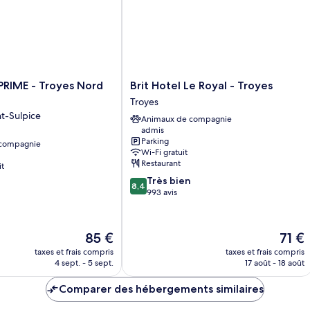
Brit
PRIME - Troyes Nord
Brit Hotel Le Royal - Troyes
Hotel
Troyes
Le
t-Sulpice
Animaux de compagnie
Royal
admis
-
Parking
 compagnie
Troyes
Wi-Fi gratuit
Troyes
Restaurant
it
8.4
Très bien
8,4
sur
993 avis
10,
Très
bien,
Le
Le
85 €
71 €
993 avis
nouveau
nouve
taxes et frais compris
taxes et frais compris
prix
prix
4 sept. - 5 sept.
17 août - 18 août
est
est
de
de
Comparer des hébergements similaires
85 €
71 €