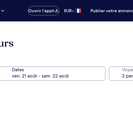
•
s
Ouvrir l’appli
EUR
Publier votre annon
urs
Dates
Voya