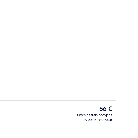
Chambre Double Confort, patio, vue la
Le
56 €
prix
taxes et frais compris
actuel
19 août - 20 août
Réception
est
de
56 €.