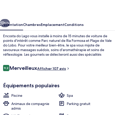
do
Lago
cédent
Suivant
57+
Présentation
Chambres
Emplacement
Conditions
Encosta do Lago vous installe à moins de 15 minutes de voiture de
points d'intérêt comme Parc naturel de Ria Formosa et Plage de Vale
do Lobo. Pour votre meilleur bien-être, le spa vous mijote de
savoureux massages suédois, soins d'aromathérapie et soins de
réflexologie. Les gournets se délecteront aussi des spécialités
Cuisine méditerranéenne servies dans l'établissement Tucanos, qui
est ouvert au moment du déjeuner et du dîner. Vous profiterez ici
Avis
Merveilleux
d'une piscine extérieure, d'un bar en bord de piscine, ainsi que
9,2
Afficher 107 avis
9,2 sur 10
voyageurs
d'agréables petits plus dans votre chambre, tels qu'un lave-
linge/sèche-linge et un réfrigérateur.
Déjeuner et dîner servis sur place
Équipements populaires
Piscine
Spa
Animaux de compagnie
Parking gratuit
admis