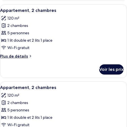
chambres
type
Afficher
Une chambre d’hôtel avec deux lits, u
12
de
Appartement, 2 chambres
toutes
chambre
120 m²
Appartement,
les
2
2 chambres
photos
chambres
pour
5 personnes
ce
1 lit double et 2 lits 1 place
type
Wi-Fi gratuit
de
Plus
Plus de détails
chambre :
de
Appartement,
détails
Voir les prix
sur
2
le
chambres
type
Afficher
Une chambre moderne avec un grand li
14
de
Appartement, 2 chambres
toutes
chambre
120 m²
Appartement,
les
2
2 chambres
photos
chambres
pour
5 personnes
ce
1 lit double et 2 lits 1 place
type
Wi-Fi gratuit