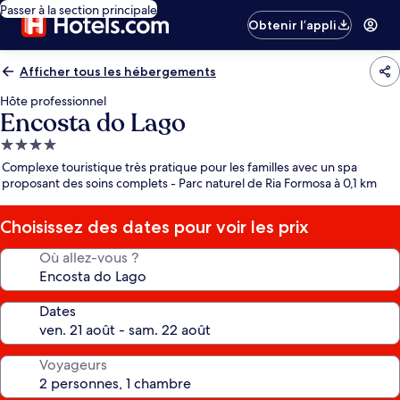
Passer à la section principale
Obtenir l’appli
Afficher tous les hébergements
Hôte professionnel
Encosta do Lago
Hébergement
4.0 étoiles
Complexe touristique très pratique pour les familles avec un spa
proposant des soins complets - Parc naturel de Ria Formosa à 0,1 km
Choisissez des dates pour voir les prix
Où allez-vous ?
Dates
Voyageurs