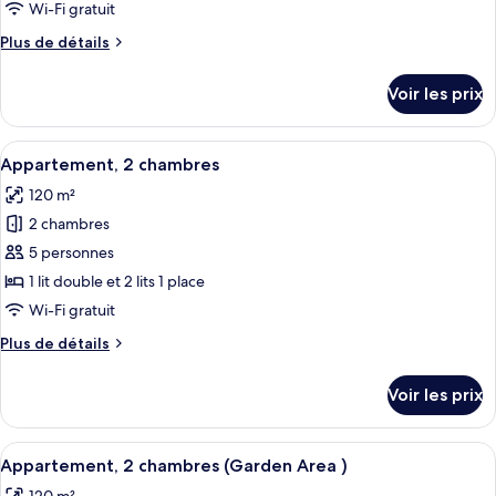
type
Wi-Fi gratuit
de
Plus
Plus de détails
chambre :
de
Appartement,
détails
Voir les prix
sur
2
le
chambres
type
Afficher
Une chambre moderne avec un grand li
14
de
Appartement, 2 chambres
toutes
chambre
120 m²
Appartement,
les
2
2 chambres
photos
chambres
pour
5 personnes
ce
1 lit double et 2 lits 1 place
type
Wi-Fi gratuit
de
Plus
Plus de détails
chambre :
de
Appartement,
détails
Voir les prix
sur
2
le
chambres
type
Afficher
Une chambre moderne avec un grand li
15
de
Appartement, 2 chambres (Garden Area )
toutes
chambre