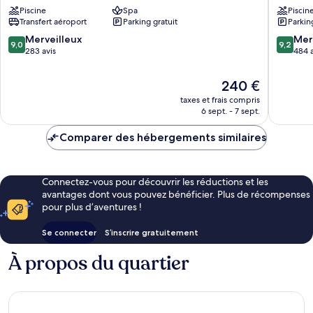
Piscine
Spa
Piscin
Resort
Quinta
Transfert aéroport
Parking gratuit
Parkin
Vale
do
do
Lago
9.0
9.2
Merveilleux
Mer
9,0
9,2
Lobo
sur
sur
283 avis
484 a
10,
10,
Merveilleux,
Merveill
Le
240 €
283 avis
484 avis
nouveau
taxes et frais compris
prix
6 sept. - 7 sept.
est
de
Comparer des hébergements similaires
240 €
Connectez-vous pour découvrir les réductions et les
avantages dont vous pouvez bénéficier. Plus de récompenses
pour plus d’aventures !
Se connecter
S’inscrire gratuitement
À propos du quartier