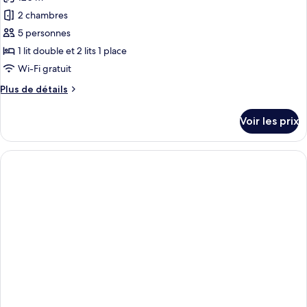
2 chambres
5 personnes
1 lit double et 2 lits 1 place
Wi-Fi gratuit
Plus
Plus de détails
de
détails
Voir les prix
sur
le
type
de
chambre
Appartement,
2
chambres,
piscine
privée