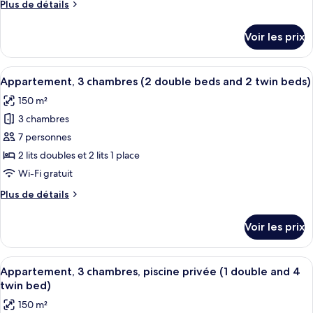
Plus
Plus de détails
chambre :
de
Appartement,
détails
Voir les prix
sur
3
le
chambres
type
Afficher
Une chambre moderne avec un grand li
(2
14
de
Appartement, 3 chambres (2 double beds and 2 twin beds)
toutes
double
chambre
150 m²
Appartement,
les
beds
3
3 chambres
photos
and
chambres
pour
7 personnes
2
(2
ce
double
twin
2 lits doubles et 2 lits 1 place
beds
type
beds)
Wi-Fi gratuit
and
de
2
Plus
Plus de détails
chambre :
twin
de
Appartement,
beds)
détails
Voir les prix
sur
3
le
chambres
type
Afficher
Une chambre moderne avec un grand li
(2
16
de
Appartement, 3 chambres, piscine privée (1 double and 4
toutes
double
chambre
twin bed)
Appartement,
les
beds
150 m²
3
photos