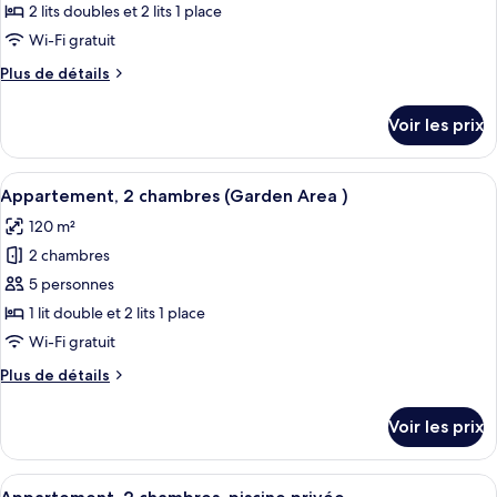
ce
2 lits doubles et 2 lits 1 place
type
Wi-Fi gratuit
de
Plus
Plus de détails
chambre :
de
Appartement,
détails
Voir les prix
sur
3
le
chambres
type
Afficher
Une chambre moderne avec un grand li
(2
16
de
Appartement, 2 chambres (Garden Area )
toutes
double
chambre
120 m²
Appartement,
les
beds
3
2 chambres
photos
and
chambres
pour
5 personnes
2
(2
ce
double
twin
1 lit double et 2 lits 1 place
beds
type
beds)
Wi-Fi gratuit
and
de
2
Plus
Plus de détails
chambre :
twin
de
Appartement,
beds)
détails
Voir les prix
sur
2
le
chambres
type
Afficher
Une chambre moderne avec un grand li
(Garden
18
de