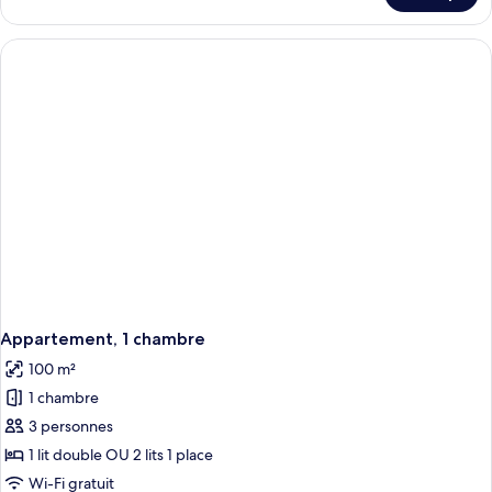
1
le
chambre
type
de
chambre
Appartement,
1
chambre
Appartement, 1 chambre
100 m²
1 chambre
3 personnes
1 lit double OU 2 lits 1 place
Wi-Fi gratuit