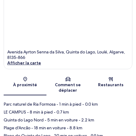
Avenida Ayrton Senna da Silva, Quinta do Lago, Loulé, Algarve,
8135-866
Afficher la carte
Carte
À proximité
Comment se
Restaurants
déplacer
Parc naturel de Ria Formosa
- 1 min à pied
- 0.0 km
LE CAMPUS
- 8 min à pied
- 0.7 km
Quinta do Lago Nord
- 5 min en voiture
- 2.2 km
Plage d'Ancão
- 18 min en voiture
- 8.8 km
Plage de Quinta do Lago
- 20 min en voiture
- 9.9 km