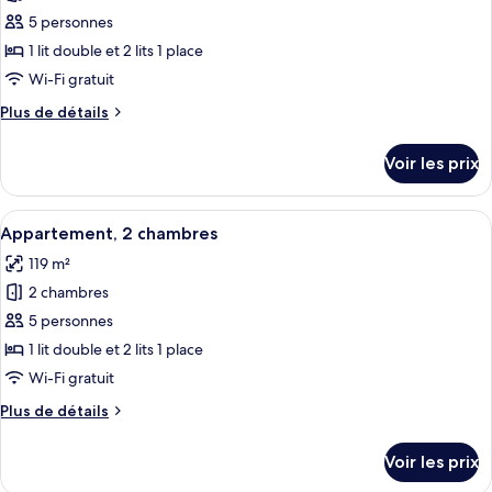
chambre
pour
5 personnes
ce
1 lit double et 2 lits 1 place
type
Wi-Fi gratuit
de
Plus
Plus de détails
chambre :
de
Appartement,
détails
Voir les prix
sur
2
le
chambres
type
Afficher
Une chambre à coucher avec un grand 
8
de
Appartement, 2 chambres
toutes
chambre
119 m²
Appartement,
les
2
2 chambres
photos
chambres
pour
5 personnes
ce
1 lit double et 2 lits 1 place
type
Wi-Fi gratuit
de
Plus
Plus de détails
chambre :
de
Appartement,
détails
Voir les prix
sur
2
le