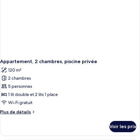
chambres,
piscine
privée
Appartement, 2 chambres, piscine privée
120 m²
2 chambres
5 personnes
1 lit double et 2 lits 1 place
Wi-Fi gratuit
Plus
Plus de détails
de
détails
Voir les prix
sur
le
type