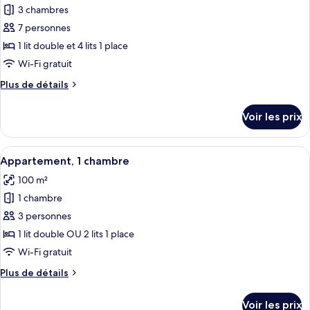
and
chambres
3 chambres
pour
2
(2
7 personnes
ce
double
twin
beds
type
1 lit double et 4 lits 1 place
beds)
and
de
Wi-Fi gratuit
2
chambre :
twin
Plus
Plus de détails
Appartement,
beds)
de
3
détails
Voir les prix
sur
chambres,
le
piscine
type
Afficher
Une chambre moderne avec un grand li
privée
9
de
Appartement, 1 chambre
toutes
chambre
(1
100 m²
Appartement,
les
double
3
1 chambre
photos
and
chambres,
pour
3 personnes
4
piscine
ce
privée
1 lit double OU 2 lits 1 place
twin
(1
type
bed)
Wi-Fi gratuit
double
de
and
Plus
Plus de détails
chambre :
4
de
Appartement,
twin
détails
Voir les prix
bed)
sur