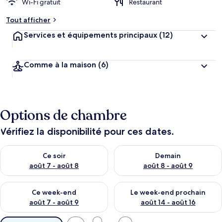
Wi-Fi gratuit
Restaurant
Tout afficher
Services et équipements principaux
(12)
Comme à la maison
(6)
Options de chambre
Vérifiez la disponibilité pour ces dates.
Vérifier la disponibilité pour ce soir août 7 - août 8
Vérifier la disponibilité pour 
Ce soir
Demain
août 7 - août 8
août 8 - août 9
Vérifier la disponibilité pour ce week-end août 7 - août 9
Vérifier la disponibilité pour 
Ce week-end
Le week-end prochain
août 7 - août 9
août 14 - août 16
Filtres