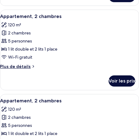
le
chambres
type
Afficher
Une chambre moderne avec un grand li
14
de
Appartement, 2 chambres
toutes
chambre
120 m²
Appartement,
les
2
2 chambres
photos
chambres
pour
5 personnes
ce
1 lit double et 2 lits 1 place
type
Wi-Fi gratuit
de
Plus
Plus de détails
chambre :
de
Appartement,
détails
Voir les prix
sur
2
le
chambres
type
Afficher
Une chambre moderne avec un grand li
15
de
Appartement, 2 chambres
toutes
chambre
120 m²
Appartement,
les
2
2 chambres
photos
chambres
pour
5 personnes
ce
1 lit double et 2 lits 1 place