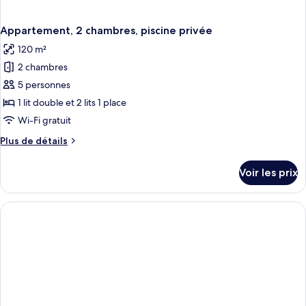
Appartement, 2 chambres, piscine privée
120 m²
2 chambres
5 personnes
1 lit double et 2 lits 1 place
Wi-Fi gratuit
Plus
Plus de détails
de
détails
Voir les prix
sur
le
type
de
chambre
Appartement,
2
chambres,
piscine
privée