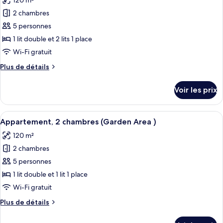
120 m²
Appartement,
les
2
2 chambres
photos
chambres
pour
5 personnes
ce
1 lit double et 2 lits 1 place
type
Wi-Fi gratuit
de
Plus
Plus de détails
chambre :
de
Appartement,
détails
Voir les prix
sur
2
le
chambres
type
Afficher
Une chambre moderne avec un grand li
(Garden
14
de
Appartement, 2 chambres (Garden Area )
toutes
Area
chambre
120 m²
Appartement,
les
)
2
2 chambres
photos
chambres
pour
5 personnes
(Garden
ce
Area
1 lit double et 1 lit 1 place
)
type
Wi-Fi gratuit
de
Plus
Plus de détails
chambre :
de
Appartement,
détails