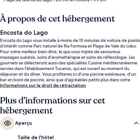
À propos de cet hébergement
Encosta do Lago
Encosta do Lago vous installe à moins de 15 minutes de voiture de points
d'intérêt comme Parc naturel de Ria Formosa et Plage de Vale do Lobo.
Pour votre meilleur bien-être, le spa vous mijote de savoureux
massages suédois, soins d'aromathérapie et soins de réflexologie. Les
gournets se délecteront aussi des spécialités Cuisine méditerranéenne
servies dans l'établissement Tucanos, qui est ouvert au moment du
déjeuner et du dîner. Vous profiterez ici d'une piscine extérieure, d'un
bar en bord de piscine, ainsi que d'agréables petits plus dans votre
chambre, tels qu'un lave-linge/sèche-linge et un réfrigérateur.
Informations sur le droit de rétractation
Plus d’informations sur cet
hébergement
Aperçu
Taille de l'hôtel