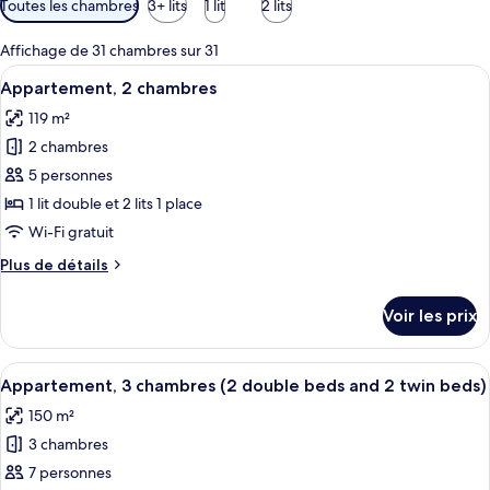
Toutes les chambres
3+ lits
1 lit
2 lits
disponibles
pour
Affichage de 31 chambres sur 31
les
Afficher
Une chambre moderne avec un grand li
13
Appartement, 2 chambres
chambres
toutes
119 m²
les
2 chambres
photos
pour
5 personnes
ce
1 lit double et 2 lits 1 place
type
Wi-Fi gratuit
de
Plus
Plus de détails
chambre :
de
Appartement,
détails
Voir les prix
sur
2
le
chambres
type
Afficher
Une chambre moderne avec un grand li
15
de
Appartement, 3 chambres (2 double beds and 2 twin beds)
toutes
chambre
150 m²
Appartement,
les
2
3 chambres
photos
chambres
pour
7 personnes