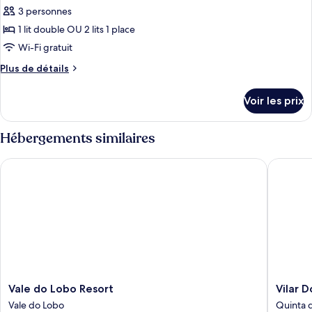
3 personnes
1 lit double OU 2 lits 1 place
Wi-Fi gratuit
Plus
Plus de détails
de
détails
Voir les prix
sur
le
type
Hébergements similaires
de
chambre
Vale do Lobo Resort
Vilar Do
Appartement,
1
chambre
Vale
Vilar
Vale do Lobo Resort
Vilar D
do
Do
Vale do Lobo
Quinta 
Lobo
Golf