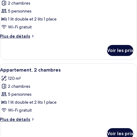
2
2 chambres
photos
chambres
pour
5 personnes
ce
1 lit double et 2 lits 1 place
type
Wi-Fi gratuit
de
Plus
Plus de détails
chambre :
de
Appartement,
détails
Voir les prix
sur
2
le
chambres
type
Afficher
Une chambre moderne avec un grand li
13
de
Appartement, 2 chambres
toutes
chambre
120 m²
Appartement,
les
2
2 chambres
photos
chambres
pour
5 personnes
ce
1 lit double et 2 lits 1 place
type
Wi-Fi gratuit
de
Plus
Plus de détails
chambre :
de
Appartement,
détails
Voir les prix
sur
2