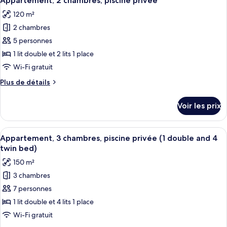
Appartement, 2 chambres, piscine privée
toutes
Area
chambre
120 m²
Appartement,
les
)
2
2 chambres
photos
chambres
pour
5 personnes
(Garden
ce
Area
1 lit double et 2 lits 1 place
)
type
Wi-Fi gratuit
de
Plus
Plus de détails
chambre :
de
Appartement,
détails
Voir les prix
sur
2
le
chambres,
type
Afficher
Une chambre moderne avec un grand li
piscine
21
de
Appartement, 3 chambres, piscine privée (1 double and 4
toutes
privée
chambre
twin bed)
Appartement,
les
150 m²
2
photos
chambres,
3 chambres
pour
piscine
7 personnes
ce
privée
type
1 lit double et 4 lits 1 place
de
Wi-Fi gratuit
chambre :