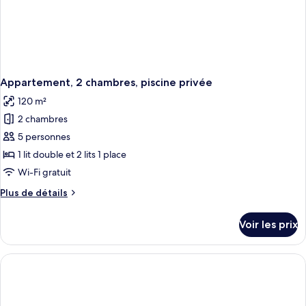
Appartement, 2 chambres, piscine privée
120 m²
2 chambres
5 personnes
1 lit double et 2 lits 1 place
Wi-Fi gratuit
Plus
Plus de détails
de
détails
Voir les prix
sur
le
type
de
chambre
Appartement,
2