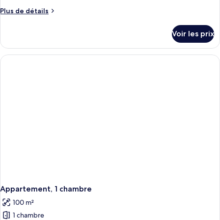
Plus
Plus de détails
de
détails
Voir les prix
sur
le
type
de
chambre
Appartement,
1
chambre
Appartement, 1 chambre
100 m²
1 chambre