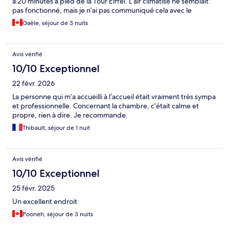
à 20 minutes à pied de la Tour Eiffel. L’air climatisé ne semblait
pas fonctionné, mais je n’ai pas communiqué cela avec le
personnel. La fenêtre donnait sur un mur extérieur, donc
Gaële, séjour de 3 nuits
décevant un peu, mais toutefois calme. Je recommande!
Avis vérifié
10/10 Exceptionnel
22 févr. 2026
La personne qui m’a accueilli à l’accueil était vraiment très sympa
et professionnelle. Concernant la chambre, c’était calme et
propre, rien à dire. Je recommande.
Thibault, séjour de 1 nuit
Avis vérifié
10/10 Exceptionnel
25 févr. 2025
Un excellent endroit
Pooneh, séjour de 3 nuits