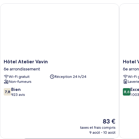
chambre
Hôtel Atelier Vavin
Hotel Va
Chambre
Hôtel
Hotel
Hôtel Atelier Vavin
Hotel 
Atelier
Vaneau
6e arrondissement
6e arro
Vavin
Saint
Wi-Fi gratuit
Réception 24 h/24
Wi-Fi 
6e
Germai
Non-fumeurs
Laveri
arrondissement
6e
arrondi
7.8
8.6
Bien
Exce
7,8
8,6
sur
sur
923 avis
1 003
10,
10,
Bien,
Excellen
923 avis
1 003 av
Le
83 €
nouveau
taxes et frais compris
prix
9 août - 10 août
est