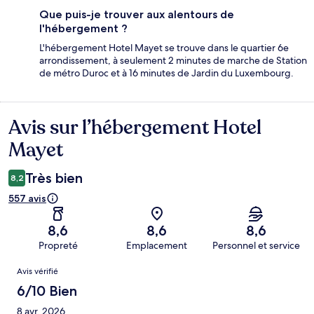
Que puis-je trouver aux alentours de
l'hébergement ?
L'hébergement Hotel Mayet se trouve dans le quartier 6e
arrondissement, à seulement 2 minutes de marche de Station
de métro Duroc et à 16 minutes de Jardin du Luxembourg.
Avis sur l’hébergement Hotel
Avis
Mayet
Très bien
8,2
557 avis
8,6
8,6
8,6
Propreté
Emplacement
Personnel et service
Avis
Avis vérifié
6/10 Bien
8 avr. 2026