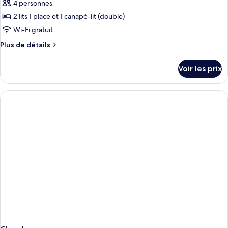
ce
4 personnes
type
2 lits 1 place et 1 canapé-lit (double)
de
Wi-Fi gratuit
chambre :
Plus
Plus de détails
Appartement
de
Supérieur
détails
Voir les prix
-
sur
le
situé
type
dans
de
l'immeuble
chambre
Appartement
à
Supérieur
côté
-
situé
dans
l'immeuble
à
côté