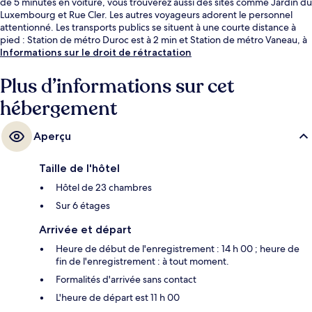
de 5 minutes en voiture, vous trouverez aussi des sites comme Jardin du
Luxembourg et Rue Cler. Les autres voyageurs adorent le personnel
attentionné. Les transports publics se situent à une courte distance à
pied : Station de métro Duroc est à 2 min et Station de métro Vaneau, à
4 min.
Informations sur le droit de rétractation
Plus d’informations sur cet
hébergement
Aperçu
Taille de l'hôtel
Hôtel de 23 chambres
Sur 6 étages
Arrivée et départ
Heure de début de l'enregistrement : 14 h 00 ; heure de
fin de l'enregistrement : à tout moment.
Formalités d'arrivée sans contact
L'heure de départ est 11 h 00