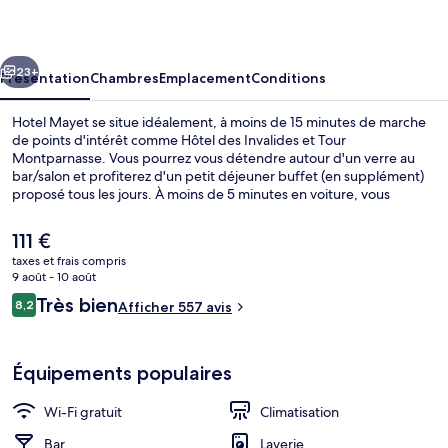
cédent
Suivant
23+
Présentation
Chambres
Emplacement
Conditions
Hotel Mayet se situe idéalement, à moins de 15 minutes de marche
de points d'intérêt comme Hôtel des Invalides et Tour
Montparnasse. Vous pourrez vous détendre autour d'un verre au
bar/salon et profiterez d'un petit déjeuner buffet (en supplément)
proposé tous les jours. À moins de 5 minutes en voiture, vous
trouverez aussi des sites comme Jardin du Luxembourg et Rue Cler.
Les autres voyageurs adorent le personnel attentionné. Les
Le
111 €
transports publics se situent à une courte distance à pied : Station
prix
taxes et frais compris
de métro Duroc est à 2 min et Station de métro Vaneau, à 4 min.
actuel
9 août - 10 août
Lounge dans le hall
est
Avis
Très bien
8,2
Afficher 557 avis
de
8,2 sur 10
voyageurs
111 €.
Équipements populaires
Wi-Fi gratuit
Climatisation
Bar
Laverie