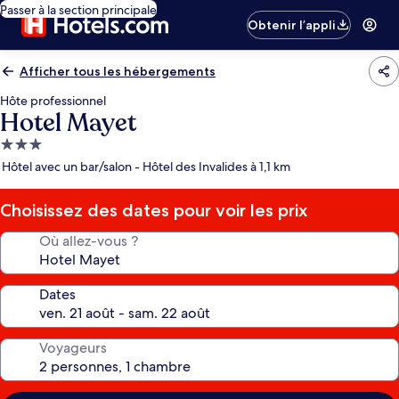
Passer à la section principale
Obtenir l’appli
Afficher tous les hébergements
Hôte professionnel
Hotel Mayet
Hébergement
3.0 étoiles
Hôtel avec un bar/salon - Hôtel des Invalides à 1,1 km
Choisissez des dates pour voir les prix
Où allez-vous ?
Dates
Voyageurs