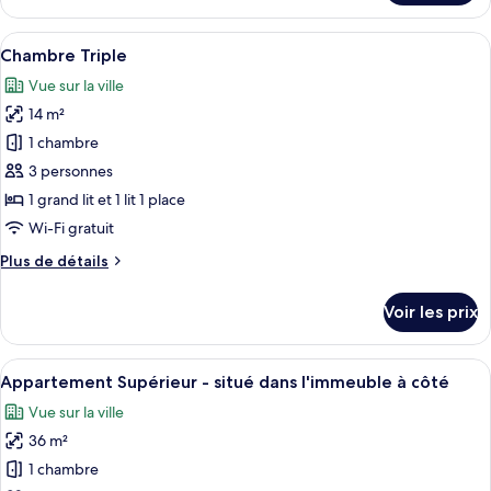
le
jumeaux
type
Afficher
Une chambre d’hôtel avec deux lits, u
5
de
Chambre Triple
toutes
chambre
Vue sur la ville
Chambre
les
avec
14 m²
photos
lits
pour
1 chambre
jumeaux
ce
3 personnes
type
1 grand lit et 1 lit 1 place
de
Wi-Fi gratuit
chambre :
Plus
Plus de détails
Chambre
de
Triple
détails
Voir les prix
sur
le
type
Afficher
Une chambre d’hôtel moderne, équipée d
7
de
Appartement Supérieur - situé dans l'immeuble à côté
toutes
chambre
Vue sur la ville
Chambre
les
Triple
36 m²
photos
pour
1 chambre