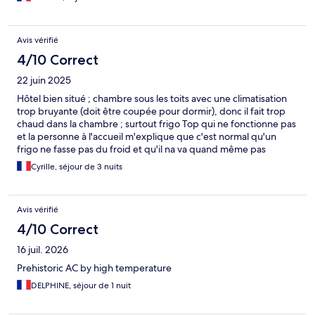
Avis vérifié
4/10 Correct
22 juin 2025
Hôtel bien situé ; chambre sous les toits avec une climatisation
trop bruyante (doit être coupée pour dormir), donc il fait trop
chaud dans la chambre ; surtout frigo Top qui ne fonctionne pas
et la personne à l'accueil m'explique que c'est normal qu'un
frigo ne fasse pas du froid et qu'il na va quand même pas
monter pour voir ce qui ne va pas. J'ai préféré changer d'hôtel
Cyrille, séjour de 3 nuits
avec un service aussi lamentable.
Avis vérifié
4/10 Correct
16 juil. 2026
Prehistoric AC by high temperature
DELPHINE, séjour de 1 nuit