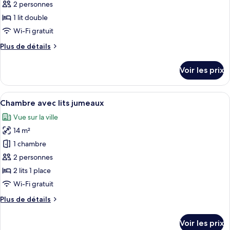
pour
2 personnes
ce
1 lit double
type
Wi-Fi gratuit
de
Plus
Plus de détails
chambre :
de
Chambre
détails
Voir les prix
sur
Double
le
type
Afficher
Une chambre d’hôtel avec deux lits, un
5
de
Chambre avec lits jumeaux
toutes
chambre
Vue sur la ville
Chambre
les
Double
14 m²
photos
pour
1 chambre
ce
2 personnes
type
2 lits 1 place
de
Wi-Fi gratuit
chambre :
Plus
Plus de détails
Chambre
de
avec
détails
Voir les prix
lits
sur