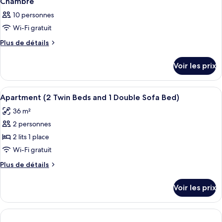
Chambre
10 personnes
Wi-Fi gratuit
Plus
Plus de détails
de
détails
Voir les prix
sur
le
type
Afficher
Literie de qualité supérieure, minibar,
7
de
Apartment (2 Twin Beds and 1 Double Sofa Bed)
toutes
chambre
36 m²
Chambre
les
2 personnes
photos
pour
2 lits 1 place
ce
Wi-Fi gratuit
type
Plus
Plus de détails
de
de
chambre :
détails
Voir les prix
sur
Apartment
le
(2
type
Twin
de