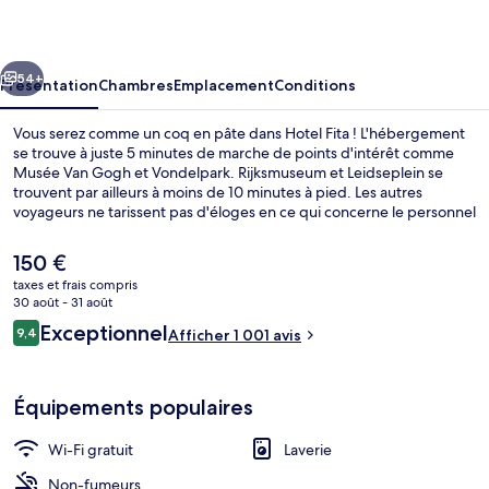
cédent
Suivant
54+
Présentation
Chambres
Emplacement
Conditions
Vous serez comme un coq en pâte dans Hotel Fita ! L'hébergement
se trouve à juste 5 minutes de marche de points d'intérêt comme
Musée Van Gogh et Vondelpark. Rijksmuseum et Leidseplein se
trouvent par ailleurs à moins de 10 minutes à pied. Les autres
voyageurs ne tarissent pas d'éloges en ce qui concerne le personnel
attentionné et le petit déjeuner. Les transports publics se situent à
une courte distance à pied : Arrêt de tram Van Baerlestraat est à 2
Le
150 €
min et Arrêt de tram Rijksmuseum, à 5 min.
prix
taxes et frais compris
actuel
30 août - 31 août
Petit déjeuner continental servi tous 
est
Avis
Exceptionnel
9,4
Afficher 1 001 avis
de
9,4 sur 10
voyageurs
150 €.
Équipements populaires
Wi-Fi gratuit
Laverie
Non-fumeurs