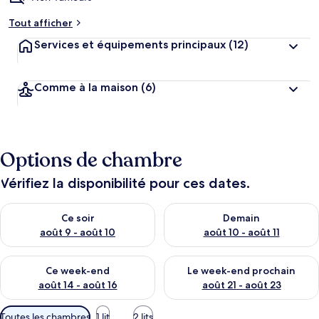
Tout afficher
Services et équipements principaux
(12)
Comme à la maison
(6)
Options de chambre
Vérifiez la disponibilité pour ces dates.
Vérifier la disponibilité pour ce soir août 9 - août 10
Vérifier la disponibilité pour 
Ce soir
Demain
août 9 - août 10
août 10 - août 11
Vérifier la disponibilité pour ce week-end août 14 - août 16
Vérifier la disponibilité pour
Ce week-end
Le week-end prochain
août 14 - août 16
août 21 - août 23
Filtres
Toutes les chambres
1 lit
2 lits