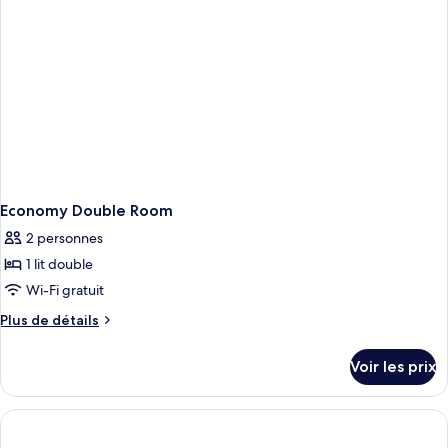
Double
Room
Economy Double Room
2 personnes
1 lit double
Wi-Fi gratuit
Plus
Plus de détails
de
détails
Voir les prix
sur
le
type
de
chambre