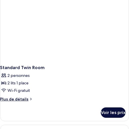
Economy
Double
Room
Standard Twin Room
2 personnes
2 lits 1 place
Wi-Fi gratuit
Plus
Plus de détails
de
détails
Voir les prix
sur
le
type
Afficher
Une salle de bain moderne avec une do