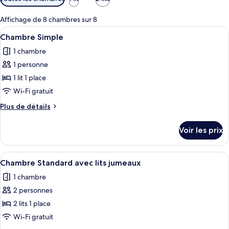
disponibles
pour
Affichage de 8 chambres sur 8
les
Afficher
Une chambre d’hôtel avec un lit, un b
6
Chambre Simple
chambres
toutes
1 chambre
les
1 personne
photos
pour
1 lit 1 place
ce
Wi-Fi gratuit
type
Plus
Plus de détails
de
de
chambre :
détails
Voir les prix
sur
Chambre
le
Simple
type
Afficher
Une chambre d’hôtel avec un lit, un bu
5
de
Chambre Standard avec lits jumeaux
toutes
chambre
1 chambre
Chambre
les
Simple
2 personnes
photos
pour
2 lits 1 place
ce
Wi-Fi gratuit
type