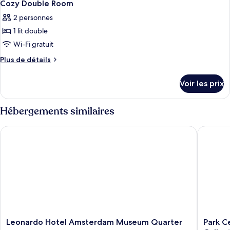
1
de
Cozy Double Room
toutes
chambre
2 personnes
Standard
les
Twin
1 lit double
photos
Room
pour
Wi-Fi gratuit
ce
Plus
Plus de détails
type
de
détails
de
Voir les prix
sur
chambre :
le
Cozy
type
Hébergements similaires
Double
de
chambre
Room
Leonardo Hotel Amsterdam Museum Quarter
Park Cen
Cozy
Double
Room
Leonardo
Park
Leonardo Hotel Amsterdam Museum Quarter
Park C
Hotel
Centraal