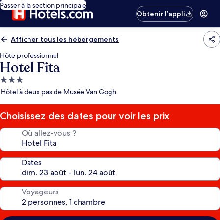
Passer à la section principale
Obtenir l’appli
Afficher tous les hébergements
Hôte professionnel
Hotel Fita
Hébergement
3.0 étoiles
Hôtel à deux pas de Musée Van Gogh
Choisissez des dates pour voir les prix
Où allez-vous ?
Dates
Voyageurs