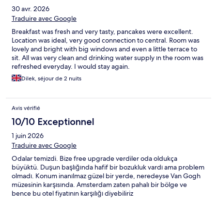
30 avr. 2026
Traduire avec Google
Breakfast was fresh and very tasty, pancakes were excellent.
Location was ideal, very good connection to central. Room was
lovely and bright with big windows and even a little terrace to
sit. All was very clean and drinking water supply ın the room was
refreshed everyday. I would stay again.
Dilek, séjour de 2 nuits
Avis vérifié
10/10 Exceptionnel
1 juin 2026
Traduire avec Google
Odalar temizdi. Bize free upgrade verdiler oda oldukça
büyüktü. Duşun başlığında hafif bir bozukluk vardı ama problem
olmadı. Konum inanılmaz güzel bir yerde, neredeyse Van Gogh
müzesinin karşısında. Amsterdam zaten pahalı bir bölge ve
bence bu otel fiyatının karşılığı diyebiliriz