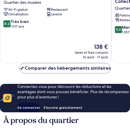
Collec
Quartier des musées
Amsterdam
Amster
Quartie
Wi-Fi gratuit
Restaurant
Museum
part
Climatisation
Laverie
Quarter
of
Parkin
Restau
Quartier
Sircle
8.2
Très bien
8,2
des
Collecti
sur
1 017 avis
9.0
Mer
9,0
musées
Quartier
10,
sur
1 357
des
Très
10,
musées
bien,
Merveill
Le
138 €
1 017 avis
1 357 avi
nouveau
taxes et frais compris
prix
16 août - 17 août
est
de
Comparer des hébergements similaires
138 €
Connectez-vous pour découvrir les réductions et les
avantages dont vous pouvez bénéficier. Plus de récompenses
pour plus d’aventures !
Se connecter
S’inscrire gratuitement
À propos du quartier