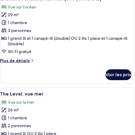
toutes
chambre
2+2)
Vue sur l’océan
Chambre
les
Familiale,
29 m²
photos
vue
pour
1 chambre
mer
ce
(The
3 personnes
Level,
type
1 grand lit et 1 canapé-lit (double) OU 2 lits 1 place et 1 canapé-lit
2+2)
de
(double)
chambre :
Wi-Fi gratuit
Chambre
Plus
Plus de détails
Familiale,
de
vue
détails
Voir les prix
sur
mer
le
(The
type
Afficher
Une chambre d’hôtel avec deux lits, u
Level,
5
de
The Level, vue mer
toutes
chambre
3AD)
Vue sur la mer
Chambre
les
Familiale,
26 m²
photos
vue
pour
1 chambre
mer
ce
(The
2 personnes
Level,
type
1 grand lit OU 2 lits 1 place