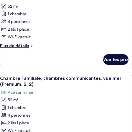
photos
chambres
52 m²
pour
communicantes,
1 chambre
ce
vue
mer
type
4 personnes
(2+2)
de
2 lits 1 place
chambre :
Wi-Fi gratuit
Chambre
Plus
Plus de détails
Familiale,
de
chambres
détails
Voir les prix
sur
communicantes,
le
vue
type
Afficher
Une chambre d’hôtel avec deux lits, un
mer
6
de
Chambre Familiale, chambres communicantes, vue mer
toutes
(Premium)
chambre
(Premium, 2+2)
Chambre
les
Vue sur la mer
Familiale,
photos
chambres
52 m²
pour
communicantes,
1 chambre
ce
vue
mer
type
4 personnes
(Premium)
de
2 lits 1 place
chambre :
Wi-Fi gratuit