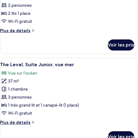
vue
pour
2 personnes
mer
ce
(2+2)
2 lits 1 place
type
Wi-Fi gratuit
de
Plus
Plus de détails
chambre :
de
The
détails
Voir les prix
sur
Level,
le
Chambre
type
Afficher
Une chambre d’hôtel moderne avec un g
3
de
The Level, Suite Junior, vue mer
toutes
chambre
Vue sur l’océan
The
les
Level,
37 m²
photos
Chambre
pour
1 chambre
ce
3 personnes
type
1 très grand lit et 1 canapé-lit (1 place)
de
Wi-Fi gratuit
chambre :
Plus
Plus de détails
The
de
Level,
détails
Voir les prix