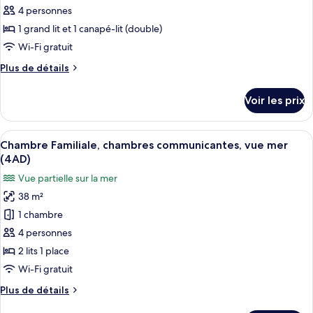
ce
Level
4 personnes
vista
type
1 grand lit et 1 canapé-lit (double)
Mar)
de
Wi-Fi gratuit
chambre :
Plus
Plus de détails
Chambre
de
Familiale
détails
Voir les prix
(2+2)
sur
le
type
Afficher
Une chambre d’hôtel avec deux lits, une
3
de
Chambre Familiale, chambres communicantes, vue mer
toutes
chambre
(4AD)
Chambre
les
Vue partielle sur la mer
Familiale
photos
(2+2)
38 m²
pour
1 chambre
ce
type
4 personnes
de
2 lits 1 place
chambre :
Wi-Fi gratuit
Chambre
Plus
Plus de détails
Familiale,
de