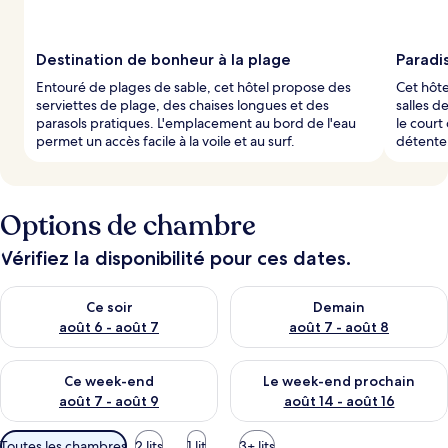
Destination de bonheur à la plage
Paradis
Entouré de plages de sable, cet hôtel propose des
Cet hôtel
serviettes de plage, des chaises longues et des
salles d
parasols pratiques. L'emplacement au bord de l'eau
le court
permet un accès facile à la voile et au surf.
détente
Options de chambre
Vérifiez la disponibilité pour ces dates.
Vérifier la disponibilité pour ce soir août 6 - août 7
Vérifier la disponibilité pour 
Ce soir
Demain
août 6 - août 7
août 7 - août 8
Vérifier la disponibilité pour ce week-end août 7 - août 9
Vérifier la disponibilité pour 
Ce week-end
Le week-end prochain
août 7 - août 9
août 14 - août 16
Filtres
Toutes les chambres
2 lits
1 lit
3+ lits