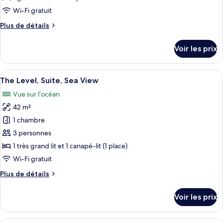
3AD)
de
Wi-Fi gratuit
chambre :
Plus
Plus de détails
The
de
Level,
détails
Voir les prix
vue
sur
le
mer
type
Afficher
Une chambre d’hôtel moderne avec un g
3
de
The Level, Suite, Sea View
toutes
chambre
Vue sur l’océan
The
les
Level,
42 m²
photos
vue
pour
1 chambre
mer
ce
3 personnes
type
1 très grand lit et 1 canapé-lit (1 place)
de
Wi-Fi gratuit
chambre :
Plus
Plus de détails
The
de
Level,
détails
Voir les prix
Suite,
sur
le
Sea
type
Une chambre d’hôtel moderne avec un g