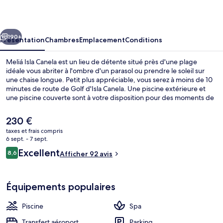
Canela
cédent
Suivant
190+
Présentation
Chambres
Emplacement
Conditions
Meliá Isla Canela est un lieu de détente situé près d'une plage
idéale vous abriter à l'ombre d'un parasol ou prendre le soleil sur
une chaise longue. Petit plus appréciable, vous serez à moins de 10
minutes de route de Golf d'Isla Canela. Une piscine extérieure et
une piscine couverte sont à votre disposition pour des moments de
pure détente, tandis que ceux souhaitant se faire chouchouter
pourront profiter des massages, des enveloppements corporels, et
Le
230 €
des soins d'aromathérapie. L'établissement Restaurante Mosaico,
prix
taxes et frais compris
l'un des 2 restaurants, sert des spécialités Cuisine méditerranéenne
actuel
6 sept. - 7 sept.
et est ouvert pour le petit déjeuner, le déjeuner et le dîner. Parmi les
Hall
est
Avis
autres petits avantages de cet hébergement figurent 3
Excellent
8,6
Afficher 92 avis
de
8,6 sur 10
bars/lounges, un club pour enfants (gratuit) et un bar en bord de
voyageurs
230 €.
piscine.
Équipements populaires
Piscine
Spa
Transfert aéroport
Parking