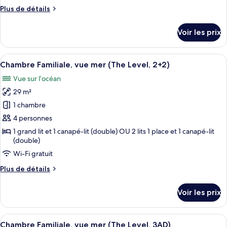
ce
View
Plus
Plus de détails
type
de
détails
de
Voir les prix
sur
chambre :
le
Connected
type
Afficher
Une chambre d’hôtel moderne dotée d’un
4
Family
de
Chambre Familiale, vue mer (The Level, 2+2)
toutes
chambre
Premium
Vue sur l’océan
Connected
les
Sea
Family
29 m²
photos
View
Premium
pour
1 chambre
Sea
ce
View
4 personnes
type
1 grand lit et 1 canapé-lit (double) OU 2 lits 1 place et 1 canapé-lit
de
(double)
chambre :
Wi-Fi gratuit
Chambre
Plus
Plus de détails
Familiale,
de
vue
détails
Voir les prix
sur
mer
le
(The
type
Afficher
Une chambre d’hôtel moderne dotée d’un
Level,
4
de
Chambre Familiale, vue mer (The Level, 3AD)