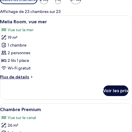
disponibles
pour
Affichage de 23 chambres sur 23
les
Afficher
Un balcon avec une table blanche et d
4
Melia Room, vue mer
chambres
toutes
Vue sur la mer
les
19 m²
photos
pour
1 chambre
ce
2 personnes
type
2 lits 1 place
de
Wi-Fi gratuit
chambre :
Plus
Plus de détails
Melia
de
Room,
détails
Voir les prix
vue
sur
le
mer
type
Afficher
Une chambre d’hôtel dotée d’un grand l
6
de
Chambre Premium
toutes
chambre
Vue sur le canal
Melia
les
Room,
26 m²
photos
vue