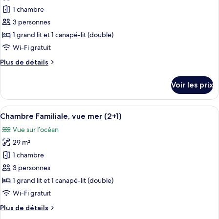
The
pour
1 chambre
Level
ce
3 personnes
type
1 grand lit et 1 canapé-lit (double)
de
Wi-Fi gratuit
chambre :
Plus
Plus de détails
Chambre
de
Familiale
détails
Voir les prix
(2+1)
sur
le
type
Afficher
Une chambre d’hôtel moderne dotée d’un
3
de
Chambre Familiale, vue mer (2+1)
toutes
chambre
Vue sur l’océan
Chambre
les
Familiale
29 m²
photos
(2+1)
pour
1 chambre
ce
3 personnes
type
1 grand lit et 1 canapé-lit (double)
de
Wi-Fi gratuit
chambre :
Plus
Plus de détails
Chambre
de