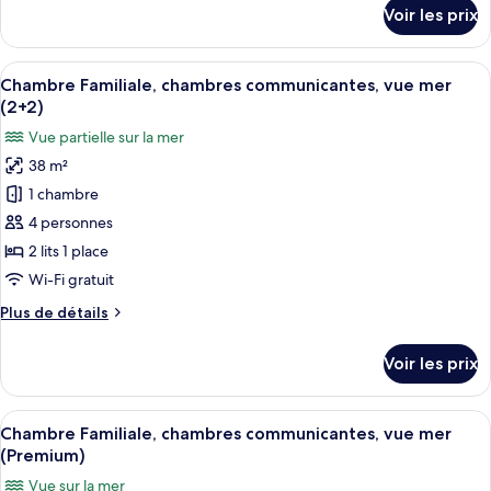
chambres
détails
Voir les prix
sur
communicantes,
le
vue
type
Afficher
Une chambre d’hôtel avec deux lits, une
mer
3
de
Chambre Familiale, chambres communicantes, vue mer
toutes
(4AD)
chambre
(2+2)
Chambre
les
Vue partielle sur la mer
Familiale,
photos
chambres
38 m²
pour
communicantes,
1 chambre
ce
vue
mer
type
4 personnes
(4AD)
de
2 lits 1 place
chambre :
Wi-Fi gratuit
Chambre
Plus
Plus de détails
Familiale,
de
chambres
détails
Voir les prix
sur
communicantes,
le
vue
type
Afficher
Une chambre d’hôtel avec deux lits, un
mer
6
de
Chambre Familiale, chambres communicantes, vue mer
toutes
(2+2)
chambre
(Premium)
Chambre
les
Vue sur la mer
Familiale,