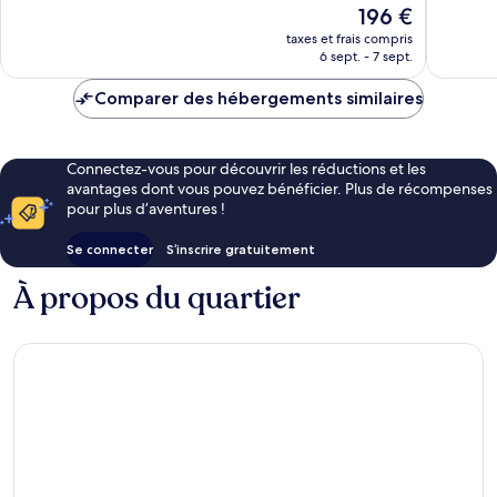
Le
196 €
Merveill
nouveau
349 avis
taxes et frais compris
prix
6 sept. - 7 sept.
est
de
Comparer des hébergements similaires
196 €
Connectez-vous pour découvrir les réductions et les
avantages dont vous pouvez bénéficier. Plus de récompenses
pour plus d’aventures !
Se connecter
S’inscrire gratuitement
À propos du quartier