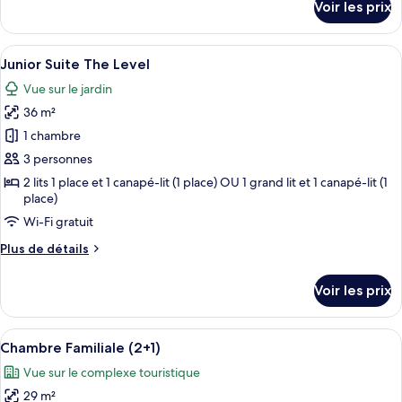
Voir les prix
(with
sur
le
Views)
type
Afficher
Une chambre d’hôtel comprenant un lit
3
de
Junior Suite The Level
toutes
chambre
Vue sur le jardin
Chambre
les
Premium
36 m²
photos
(with
pour
1 chambre
Views)
ce
3 personnes
type
2 lits 1 place et 1 canapé-lit (1 place) OU 1 grand lit et 1 canapé-lit (1
de
place)
chambre :
Wi-Fi gratuit
Junior
Plus
Plus de détails
Suite
de
The
détails
Voir les prix
sur
Level
le
type
Afficher
Une chambre d’hôtel avec un grand lit,
3
de
Chambre Familiale (2+1)
toutes
chambre
Vue sur le complexe touristique
Junior
les
Suite
29 m²
photos