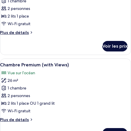
pour
1 chambre
mer
ce
2 personnes
type
2 lits 1 place
de
Wi-Fi gratuit
chambre :
Plus
Plus de détails
Chambre
de
Premium
détails
Voir les prix
sur
le
type
Afficher
Une chambre d’hôtel avec un grand lit
5
de
Chambre Premium (with Views)
toutes
chambre
Vue sur l’océan
Chambre
les
Premium
26 m²
photos
pour
1 chambre
ce
2 personnes
type
2 lits 1 place OU 1 grand lit
de
Wi-Fi gratuit
chambre :
Plus
Plus de détails
Chambre
de
Premium
détails