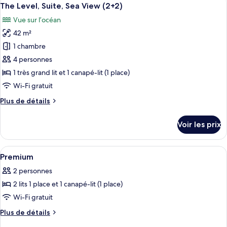
Afficher
View
3
de
The Level, Suite, Sea View (2+2)
toutes
chambre
Vue sur l’océan
The
les
Level,
42 m²
photos
Suite,
pour
1 chambre
Sea
ce
View
4 personnes
type
1 très grand lit et 1 canapé-lit (1 place)
de
Wi-Fi gratuit
chambre :
Plus
Plus de détails
The
de
Level,
détails
Voir les prix
Suite,
sur
le
Sea
type
Afficher
Une chambre d’hôtel avec un grand lit,
View
8
de
Premium
toutes
(2+2)
chambre
2 personnes
The
les
Level,
2 lits 1 place et 1 canapé-lit (1 place)
photos
Suite,
pour
Wi-Fi gratuit
Sea
ce
View
Plus
Plus de détails
(2+2)
type
de