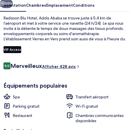
Ababa
201+
Présentation
Chambres
Emplacement
Conditions
Radisson Blu Hotel, Addis Ababa se trouve juste à 5,4 km de
l’aéroport et met à votre service une navette (24 h/24). Le spa vous
invite à la détente le temps de doux massages des tissus profonds,
enveloppements corporels ou soins d'aromathérapie.
L'établissement Verres en Vers prend soin aussi de vous à l'heure du
petit déjeuner, du déjeuner et du dîner. Cet hôtel de luxe abrite en
outre 2 bars/lounges, un centre de remise en forme et une salle de
VIP Access
fitness.
Avis
Merveilleux
9,0
2 bars
Afficher 428 avis
9,0 sur 10
voyageurs
Équipements populaires
Spa
Transfert aéroport
Parking gratuit
Wi-Fi gratuit
Restaurant
Chambres communicantes
disponibles