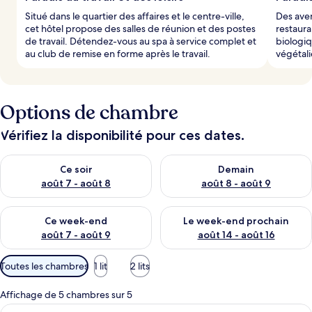
Situé dans le quartier des affaires et le centre-ville,
Des aven
cet hôtel propose des salles de réunion et des postes
restaura
de travail. Détendez-vous au spa à service complet et
biologiq
au club de remise en forme après le travail.
végétal
Options de chambre
Vérifiez la disponibilité pour ces dates.
Vérifier la disponibilité pour ce soir août 7 - août 8
Vérifier la disponibilité pour 
Ce soir
Demain
août 7 - août 8
août 8 - août 9
Vérifier la disponibilité pour ce week-end août 7 - août 9
Vérifier la disponibilité pour 
Ce week-end
Le week-end prochain
août 7 - août 9
août 14 - août 16
Filtres
Toutes les chambres
1 lit
2 lits
disponibles
pour
Affichage de 5 chambres sur 5
les
Afficher
Une chambre d’hôtel avec un grand lit, 