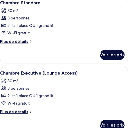
14
Chambre Standard
chambres
toutes
30 m²
les
3 personnes
photos
pour
2 lits 1 place OU 1 grand lit
ce
Wi-Fi gratuit
type
Plus
Plus de détails
de
de
chambre :
détails
Voir les prix
sur
Chambre
le
Standard
type
Afficher
Une chambre d’hôtel équipée d’un lit, d
15
de
Chambre Exécutive (Lounge Access)
toutes
chambre
30 m²
Chambre
les
Standard
3 personnes
photos
pour
2 lits 1 place OU 1 grand lit
ce
Wi-Fi gratuit
type
Plus
Plus de détails
de
de
chambre :
détails
Voir les prix
sur