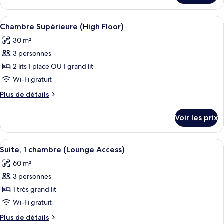
Chambre
le
Exécutive
type
Afficher
Une chambre d’hôtel avec un grand lit
(Lounge
13
de
Chambre Supérieure (High Floor)
toutes
chambre
Access)
30 m²
Chambre
les
Exécutive
3 personnes
photos
(Lounge
pour
2 lits 1 place OU 1 grand lit
Access)
ce
Wi-Fi gratuit
type
Plus
Plus de détails
de
de
chambre :
détails
Voir les prix
sur
Chambre
le
Supérieure
type
Afficher
Un salon moderne comprenant un faute
(High
16
de
Suite, 1 chambre (Lounge Access)
toutes
chambre
Floor)
60 m²
Chambre
les
Supérieure
3 personnes
photos
(High
pour
1 très grand lit
Floor)
ce
Wi-Fi gratuit
type
Plus
Plus de détails