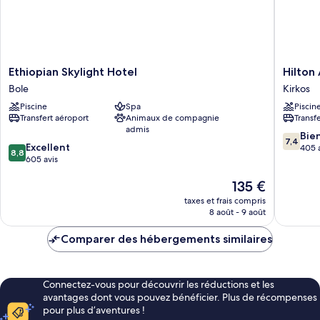
Ethiopian
Hilton
Ethiopian Skylight Hotel
Hilton
Skylight
Addis
Bole
Kirkos
Hotel
Ababa
Piscine
Spa
Piscin
Bole
Kirkos
Transfert aéroport
Animaux de compagnie
Transf
admis
7.4
Bie
7,4
8.8
Excellent
sur
405 
8,8
sur
605 avis
10,
10,
Bien,
Le
135 €
Excellent,
405 avis
nouveau
605 avis
taxes et frais compris
prix
8 août - 9 août
est
de
Comparer des hébergements similaires
135 €
Connectez-vous pour découvrir les réductions et les
avantages dont vous pouvez bénéficier. Plus de récompenses
pour plus d’aventures !