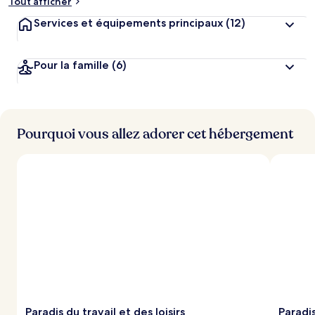
Tout afficher
Services et équipements principaux
(12)
Pour la famille
(6)
Pourquoi vous allez adorer cet hébergement
Paradis du travail et des loisirs
Paradi