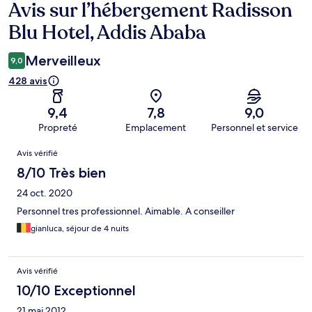
Avis sur l’hébergement Radisson
Avis
Blu Hotel, Addis Ababa
Merveilleux
9,0
428 avis
9,4
7,8
9,0
Propreté
Emplacement
Personnel et service
Avis
Avis vérifié
8/10 Très bien
24 oct. 2020
Personnel tres professionnel. Aimable. A conseiller
gianluca, séjour de 4 nuits
Avis vérifié
10/10 Exceptionnel
21 mai 2012