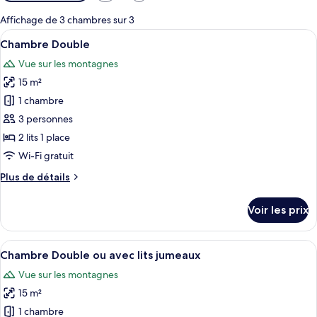
disponibles
pour
Affichage de 3 chambres sur 3
les
Afficher
Chambre Double | Minibar, coffres-for
5
Chambre Double
chambres
toutes
Vue sur les montagnes
les
15 m²
photos
pour
1 chambre
ce
3 personnes
type
2 lits 1 place
de
Wi-Fi gratuit
chambre :
Plus
Plus de détails
Chambre
de
Double
détails
Voir les prix
sur
le
type
Afficher
Chambre Double ou avec lits jumeaux |
5
de
Chambre Double ou avec lits jumeaux
toutes
chambre
Vue sur les montagnes
Chambre
les
Double
15 m²
photos
pour
1 chambre