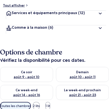
Tout afficher
Services et équipements principaux
(12)
Comme à la maison
(6)
Options de chambre
Vérifiez la disponibilité pour ces dates.
Vérifier la disponibilité pour ce soir août 9 - août 10
Vérifier la disponibilité pour 
Ce soir
Demain
août 9 - août 10
août 10 - août 11
Vérifier la disponibilité pour ce week-end août 14 - août 16
Vérifier la disponibilité pour
Ce week-end
Le week-end prochain
août 14 - août 16
août 21 - août 23
Filtres
Toutes les chambres
2 lits
1 lit