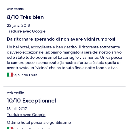
Avis vérifié
8/10 Très bien
22 janv. 2018
Traduire avec Google
Da ritornare sperando di non avere vicini rumorosi
Un bel hotel, accogliente e ben gestito..il ristorante sottostante
davvero eccezionale..abbiamo mangiato la sera del nostro arrivo
ed è stato tutto buonissimo! Lo consiglio vivamente. Unica pecca
le camere poco insonorizzate (la nostra sfortuna è stata quella di
aver trovato un “vicino” che ha tenuto fino a notte fonda la tv a
volumi esagerati e alla mattina alle 6 ha iniziato a tossire in un
Séjour de 1 nuit
modo quasi preoccupante...sembrava di averlo in camera con
noi) In ogni caso se avessi necessità di tornare in zona
riprenoterei questo hotel per l’ottima qualità prezzo. Un
Avis vérifié
complimento a tutto lo staff davvero gentile e simpatico
10/10 Exceptionnel
15 juil. 2017
Traduire avec Google
Ottimo hotel personale gentilissimo