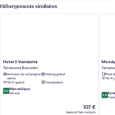
type
Hébergements similaires
de
chambre
Hotel Il Viandante
Moody s
Chambre
Simple
Hotel
Moody
Hotel Il Viandante
Moody 
Il
smart
Terranuova Bracciolini
Terranuo
Viandante
&
Animaux de compagnie
Parking gratuit
Petit 
Terranuova
comfy
admis
Wi-Fi 
Bracciolini
Hotel
Wi-Fi gratuit
Climatisation
Terranu
9.2
Merveilleux
Braccioli
9,2
9.4
Exc
sur
168 avis
9,4
sur
9 avi
10,
10,
Merveilleux,
Le
107 €
Exceptio
168 avis
nouveau
9 avis
taxes et frais compris