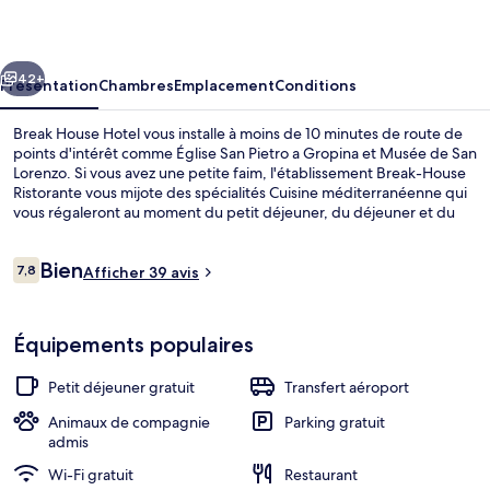
Hotel
cédent
Suivant
42+
Présentation
Chambres
Emplacement
Conditions
Break House Hotel vous installe à moins de 10 minutes de route de
points d'intérêt comme Église San Pietro a Gropina et Musée de San
Lorenzo. Si vous avez une petite faim, l'établissement Break-House
Ristorante vous mijote des spécialités Cuisine méditerranéenne qui
vous régaleront au moment du petit déjeuner, du déjeuner et du
dîner. Parmi les autres petits avantages de cet hébergement
figurent un bar / salon, un snack-bar/une épicerie fine, et une
Avis
Bien
terrasse.
7,8
Afficher 39 avis
7,8 sur 10
voyageurs
Sert le petit déjeuner, le déjeuner et le
Équipements populaires
Petit déjeuner gratuit
Transfert aéroport
Animaux de compagnie
Parking gratuit
admis
Wi-Fi gratuit
Restaurant