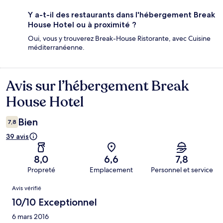
Y a-t-il des restaurants dans l'hébergement Break
House Hotel ou à proximité ?
Oui, vous y trouverez Break-House Ristorante, avec Cuisine
méditerranéenne.
Avis sur l’hébergement Break
Avis
House Hotel
Bien
7,8
39 avis
8,0
6,6
7,8
Propreté
Emplacement
Personnel et service
Avis
Avis vérifié
10/10 Exceptionnel
6 mars 2016