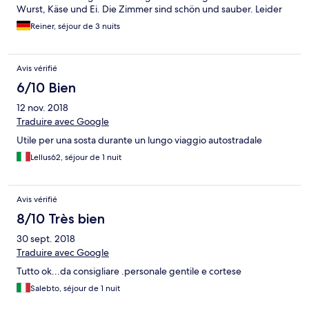
Wurst, Käse und Ei. Die Zimmer sind schön und sauber. Leider
etwas hell hörig (Türen usw.).
Reiner, séjour de 3 nuits
Avis vérifié
6/10 Bien
12 nov. 2018
Traduire avec Google
Utile per una sosta durante un lungo viaggio autostradale
Lellus62, séjour de 1 nuit
Avis vérifié
8/10 Très bien
30 sept. 2018
Traduire avec Google
Tutto ok...da consigliare .personale gentile e cortese
Salebto, séjour de 1 nuit