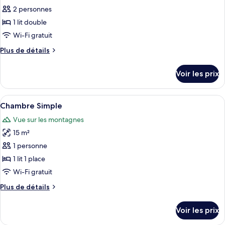
ce
2 personnes
type
1 lit double
de
Wi-Fi gratuit
chambre :
Plus
Plus de détails
Chambre
de
Double
détails
Voir les prix
ou
sur
le
avec
type
Afficher
Chambre Simple | Minibar, coffres-fort
lits
4
de
Chambre Simple
toutes
jumeaux
chambre
Vue sur les montagnes
Chambre
les
Double
15 m²
photos
ou
pour
1 personne
avec
ce
lits
1 lit 1 place
jumeaux
type
Wi-Fi gratuit
de
Plus
Plus de détails
chambre :
de
Chambre
détails
Voir les prix
sur
Simple
le