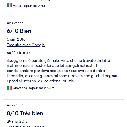
buono. Colazione ottima, soprattutto le crostate e le torte,
Maria, séjour de 2 nuits
esterni carini, soprattutto i tavoli fuori. Non ho avuto possibilità
di assaggiare la cucina ma dai profumi sembrava niente male.
Prezzo molto competitivo nella zona.
Avis vérifié
6/10 Bien
6 juin 2018
Traduire avec Google
sufficiente
il soggiorno è partito già male, visto che ho trovato un letto
matrimoniale al posto dei due letti singoli richiesti. il
condizionatore perdeva acqua che ricadeva su e dentro
l’armadio, di conseguenza mi sono ritrovata con gli abiti bagnati
riposti all’interno. ok: colazione, pulizia.
Giovanna, séjour de 2 nuits
Avis vérifié
8/10 Très bien
29 mai 2018