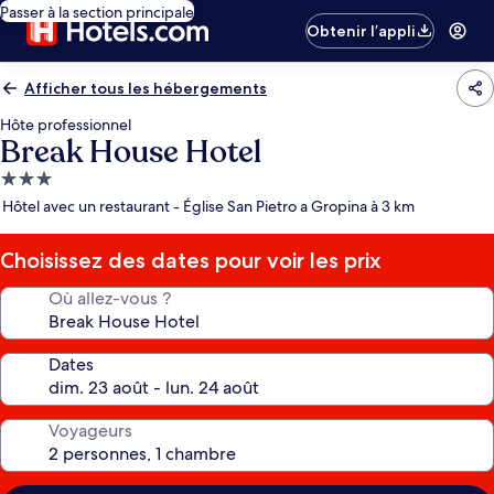
Passer à la section principale
Obtenir l’appli
Afficher tous les hébergements
Hôte professionnel
Break House Hotel
Hébergement
3.0 étoiles
Hôtel avec un restaurant - Église San Pietro a Gropina à 3 km
Choisissez des dates pour voir les prix
Où allez-vous ?
Dates
Voyageurs