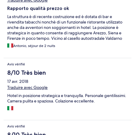
Traduire avec Google
Rapporto qualità prezzo ok
La struttura è di recente costruzione ed è dotata di bar e
rivendita tabacchi nonchè di un funzionale ristorante utilizzato
anche da avventori non soggiornanti in hotel. La posizione è
strategica in quanto consente di raggiungere Arezzo, Siena e
Firenze in poco tempo. Vicino al casello autostradale Valdarno
sulla A1. L'unico problema riscontrato è stato l'impossibilità di
Antonio, séjour de 2 nuits
usare l'aria condizionata ma credo che si sia trattato di un
inconveniente occasionale e non riparabile prontamente in
quanto l'assistenza non era operante al sabato e domenica che
Avis vérifié
sono stati i giorni del nostro soggiorno. Colazione un po'
scarsina....
8/10 Très bien
17 avr. 2018
Traduire avec Google
Hotel in posizione strategica e tranquylla. Personale gentilissimi.
Camera pulita e spaziosa. Colazione eccellente.
Avis vérifié
8/10 Très bien