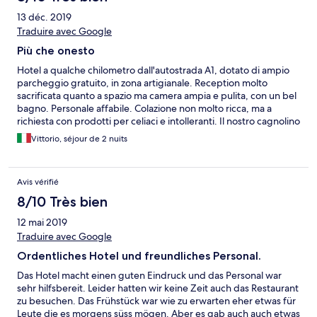
13 déc. 2019
Traduire avec Google
Più che onesto
Hotel a qualche chilometro dall'autostrada A1, dotato di ampio
parcheggio gratuito, in zona artigianale. Reception molto
sacrificata quanto a spazio ma camera ampia e pulita, con un bel
bagno. Personale affabile. Colazione non molto ricca, ma a
richiesta con prodotti per celiaci e intolleranti. Il nostro cagnolino
è stato accolto senza costi aggiuntivi. Complessivamente un
Vittorio, séjour de 2 nuits
soggiorno gradevole.
Avis vérifié
8/10 Très bien
12 mai 2019
Traduire avec Google
Ordentliches Hotel und freundliches Personal.
Das Hotel macht einen guten Eindruck und das Personal war
sehr hilfsbereit. Leider hatten wir keine Zeit auch das Restaurant
zu besuchen. Das Frühstück war wie zu erwarten eher etwas für
Leute die es morgens süss mögen. Aber es gab auch auch etwas