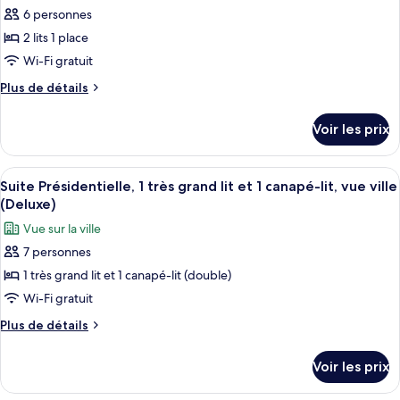
Bed,
Suite,
pour
6 personnes
1
2
ce
King
2 lits 1 place
Single
Size
type
Wi-Fi gratuit
Size
Bed,
de
Beds,
2
Plus
Plus de détails
chambre :
Single
de
Partial
Deluxe
Size
détails
Kaaba
Voir les prix
Beds,
sur
Junior
View
Partial
le
Suite,
Kaaba
type
Afficher
Une chambre d’hôtel équipée d’un coin 
2
View
8
de
Suite Présidentielle, 1 très grand lit et 1 canapé-lit, vue ville
toutes
Single
chambre
(Deluxe)
Deluxe
les
Size
Vue sur la ville
Junior
photos
Beds,
Suite,
7 personnes
pour
City
2
1 très grand lit et 1 canapé-lit (double)
ce
Single
View
Size
type
Wi-Fi gratuit
Beds,
de
Plus
Plus de détails
City
chambre :
de
View
détails
Suite
Voir les prix
sur
Présidentielle,
le