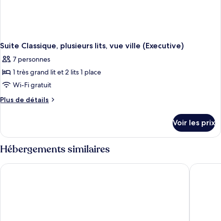
Suite Classique, plusieurs lits, vue ville (Executive)
7 personnes
1 très grand lit et 2 lits 1 place
Wi-Fi gratuit
Plus
Plus de détails
de
détails
Voir les prix
sur
le
type
Hébergements similaires
de
chambre
Makkah Hotel
Swissôt
Suite
Classique,
plusieurs
lits,
vue
ville