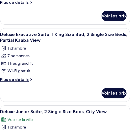
Plus
Plus de détails
City
de
de
View
chambre :
détails
Voir les prix
sur
Classic
le
Room,
type
Afficher
Une chambre d’hôtel moderne équipée d
3
8
de
Deluxe Executive Suite, 1 King Size Bed, 2 Single Size Beds,
toutes
chambre
Single
Partial Kaaba View
Classic
les
Size
1 chambre
Room,
photos
Beds,
3
7 personnes
pour
Haram
Single
1 très grand lit
ce
Size
View
Beds,
type
Wi-Fi gratuit
Haram
de
Plus
Plus de détails
View
chambre :
de
détails
Deluxe
Voir les prix
sur
Executive
le
Suite,
type
Afficher
Une chambre d’hôtel moderne avec un g
8
1
de
Deluxe Junior Suite, 2 Single Size Beds, City View
toutes
chambre
King
Vue sur la ville
Deluxe
les
Size
Executive
1 chambre
photos