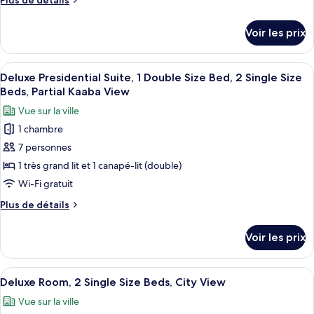
Plus de détails
Beds,
2
chambre :
de
Single
Haram
détails
Deluxe
Size
Voir les prix
Courtyard
sur
Beds,
Presidential
View
le
Haram
Suite,
type
Courtyard
Afficher
Une chambre d’hôtel équipée d’un coin 
9
1
de
Deluxe Presidential Suite, 1 Double Size Bed, 2 Single Size
View
toutes
chambre
Double
Beds, Partial Kaaba View
Deluxe
les
Size
Vue sur la ville
Presidential
photos
Bed,
Suite,
1 chambre
pour
1
2
7 personnes
ce
Double
Single
Size
type
1 très grand lit et 1 canapé-lit (double)
Size
Bed,
de
Wi-Fi gratuit
Beds,
2
chambre :
Single
Haram
Plus
Plus de détails
Deluxe
Size
de
View
Beds,
Presidential
détails
Voir les prix
Haram
sur
Suite,
View
le
1
type
Afficher
Une chambre d’hôtel avec deux lits, un
Double
7
de
Deluxe Room, 2 Single Size Beds, City View
toutes
chambre
Size
Vue sur la ville
Deluxe
les
Bed,