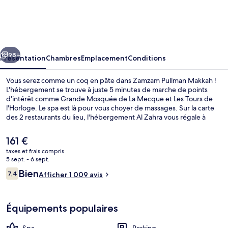
Pullman
Makkah
cédent
Suivant
98+
Présentation
Chambres
Emplacement
Conditions
Vous serez comme un coq en pâte dans Zamzam Pullman Makkah !
L'hébergement se trouve à juste 5 minutes de marche de points
d'intérêt comme Grande Mosquée de La Mecque et Les Tours de
l'Horloge. Le spa est là pour vous choyer de massages. Sur la carte
des 2 restaurants du lieu, l'hébergement Al Zahra vous régale à
l'heure du petit déjeuner, déjeuner et dîner. Cet hôtel de style Art
déco abrite en outre une salle de fitness et un snack-bar/une
Le
161 €
épicerie fine. Les autres voyageurs adorent le petit déjeuner et
prix
taxes et frais compris
l'emplacement.
actuel
5 sept. - 6 sept.
2 restaurants servant le petit déjeuner,
est
Avis
Bien
7,4
Afficher 1 009 avis
de
7,4 sur 10
voyageurs
161 €.
Équipements populaires