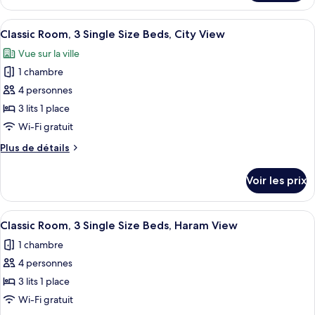
le
Room,
type
Afficher
Une chambre d’hôtel avec deux lits, un
2
6
de
Classic Room, 3 Single Size Beds, City View
toutes
chambre
Single
Vue sur la ville
Classic
les
Size
Room,
1 chambre
photos
Beds,
2
pour
4 personnes
Haram
Single
ce
Size
3 lits 1 place
Courtyard
Beds,
type
View
Wi-Fi gratuit
Haram
de
Courtyard
Plus
Plus de détails
chambre :
View
de
Classic
détails
Voir les prix
sur
Room,
le
3
type
Afficher
Une chambre d’hôtel avec deux lits, un
Single
7
de
Classic Room, 3 Single Size Beds, Haram View
toutes
Size
chambre
1 chambre
Classic
les
Beds,
Room,
4 personnes
photos
City
3
pour
3 lits 1 place
View
Single
ce
Size
Wi-Fi gratuit
Beds,
type