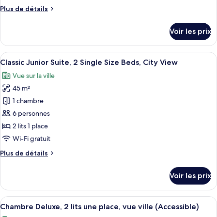
chambre :
Plus
Plus de détails
Classic
de
Room,
détails
Voir les prix
4
sur
le
Single
type
Afficher
Classic Junior Suite, 2 Single Size Beds
Size
6
de
Classic Junior Suite, 2 Single Size Beds, City View
toutes
Beds,
chambre
Vue sur la ville
Classic
les
City
Room,
45 m²
photos
View
4
pour
1 chambre
Single
ce
Size
6 personnes
Beds,
type
2 lits 1 place
City
de
Wi-Fi gratuit
View
chambre :
Plus
Plus de détails
Classic
de
Junior
détails
Voir les prix
Suite,
sur
le
2
type
Afficher
Une chambre d’hôtel avec deux lits, un
Single
7
de
Chambre Deluxe, 2 lits une place, vue ville (Accessible)
toutes
Size
chambre