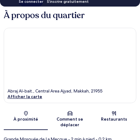
Se connecter
S’inscrire gratuitement
À propos du quartier
Abraj Al-bait., Central Area Ajyad, Makkah, 21955
Afficher la carte
Carte
À proximité
Comment se
Restaurants
déplacer
Grande Mosquée de La Mecque
- 2 min à pied
- 0.2 km