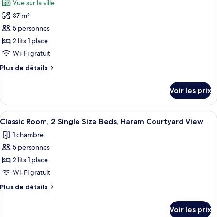
Vue sur la ville
Classic
les
Beds,
Junior
37 m²
photos
City
Suite,
pour
View
5 personnes
2
ce
Single
2 lits 1 place
Size
type
Wi-Fi gratuit
Beds,
de
City
Plus
Plus de détails
chambre :
View
de
Chambre
détails
Voir les prix
sur
Deluxe,
le
2
type
Afficher
Une chambre d’hôtel avec deux lits, un
lits
6
de
Classic Room, 2 Single Size Beds, Haram Courtyard View
toutes
une
chambre
1 chambre
Chambre
les
place,
Deluxe,
5 personnes
photos
vue
2
pour
2 lits 1 place
ville
lits
ce
une
(Accessible)
Wi-Fi gratuit
place,
type
Plus
Plus de détails
vue
de
de
ville
chambre :
détails
(Accessible)
Voir les prix
sur
Classic