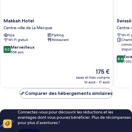
(Executive)
Makkah
Swissôte
Makkah Hotel
Swissô
Hotel
Al
Centre-ville de La Mecque
Centre-
Centre-
Maqam
Spa
Parking
Wi-Fi 
ville
Makkah
Wi-Fi gratuit
Restaurant
Chamb
de
Centre-
commu
La
ville
9.0
Merveilleux
dispon
9,0
Mecque
de
sur
558 avis
8.6
Exce
La
10,
8,6
sur
1 010
Mecque
Merveilleux,
10,
558 avis
Le
175 €
Excellen
nouveau
1 010 avi
taxes et frais compris
prix
16 août - 17 août
est
de
Comparer des hébergements similaires
175 €
Connectez-vous pour découvrir les réductions et les
avantages dont vous pouvez bénéficier. Plus de récompenses
pour plus d’aventures !