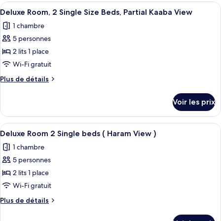
type
Afficher
Une chambre d’hôtel avec deux lits, un
2
7
de
Deluxe Room, 2 Single Size Beds, Partial Kaaba View
toutes
chambre
Single
1 chambre
Deluxe
les
Size
Room,
5 personnes
photos
Beds,
2
pour
2 lits 1 place
Haram
Single
ce
Size
Wi-Fi gratuit
Courtyard
Beds,
type
View
Plus
Plus de détails
Haram
de
de
Courtyard
chambre :
détails
View
Voir les prix
sur
Deluxe
le
Room,
type
Afficher
Une chambre d’hôtel avec deux lits, un
2
7
de
Deluxe Room 2 Single beds ( Haram View )
toutes
chambre
Single
1 chambre
Deluxe
les
Size
Room,
5 personnes
photos
Beds,
2
pour
2 lits 1 place
Partial
Single
ce
Size
Wi-Fi gratuit
Kaaba
Beds,
type
View
Plus
Plus de détails
Partial
de
de
Kaaba
chambre :
détails
View