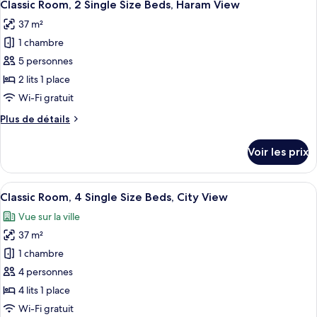
7
de
Classic Room, 2 Single Size Beds, Haram View
toutes
Beds,
chambre
37 m²
Classic
les
City
Room,
1 chambre
photos
View
2
pour
5 personnes
Single
ce
Size
2 lits 1 place
Beds,
type
Wi-Fi gratuit
City
de
View
Plus
Plus de détails
chambre :
de
Classic
détails
Voir les prix
sur
Room,
le
2
type
Afficher
Classic Room, 4 Single Size Beds, City 
Single
6
de
Classic Room, 4 Single Size Beds, City View
toutes
Size
chambre
Vue sur la ville
Classic
les
Beds,
Room,
37 m²
photos
Haram
2
pour
1 chambre
View
Single
ce
Size
4 personnes
Beds,
type
4 lits 1 place
Haram
de
Wi-Fi gratuit
View