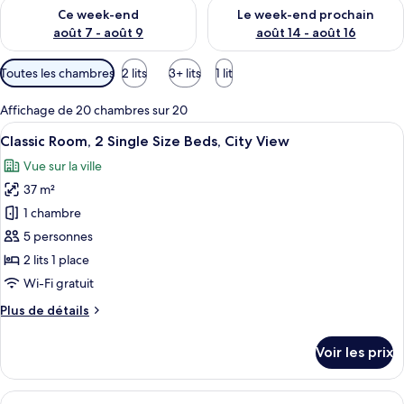
Vérifier la disponibilité pour ce week-end août 7 - août 9
Vérifier la disponibilité pour 
Ce week-end
Le week-end prochain
août 7 - août 9
août 14 - août 16
Filtres
Toutes les chambres
2 lits
3+ lits
1 lit
disponibles
pour
Affichage de 20 chambres sur 20
les
Afficher
Une chambre d’hôtel avec deux lits, un
6
Classic Room, 2 Single Size Beds, City View
chambres
toutes
Vue sur la ville
les
37 m²
photos
pour
1 chambre
ce
5 personnes
type
2 lits 1 place
de
Wi-Fi gratuit
chambre :
Plus
Plus de détails
Classic
de
Room,
détails
Voir les prix
2
sur
le
Single
type
Afficher
Une chambre d’hôtel avec deux lits, un
Size