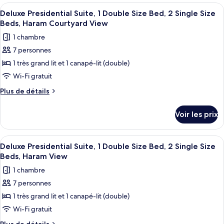
1
type
Afficher
Une chambre d’hôtel équipée d’un coin 
8
très
de
Deluxe Presidential Suite, 1 Double Size Bed, 2 Single Size
toutes
chambre
grand
Beds, Haram Courtyard View
Suite
les
lit
1 chambre
Présidentielle,
photos
et
1
7 personnes
pour
très
1
1 très grand lit et 1 canapé-lit (double)
ce
grand
canapé-
lit
type
Wi-Fi gratuit
lit,
et
de
Plus
Plus de détails
vue
1
chambre :
de
canapé-
ville
détails
Deluxe
lit,
Voir les prix
(Deluxe)
sur
vue
Presidential
le
ville
Suite,
type
(Deluxe)
Afficher
Une chambre d’hôtel équipée d’un coin 
9
1
de
Deluxe Presidential Suite, 1 Double Size Bed, 2 Single Size
toutes
chambre
Double
Beds, Haram View
Deluxe
les
Size
1 chambre
Presidential
photos
Bed,
Suite,
7 personnes
pour
1
2
1 très grand lit et 1 canapé-lit (double)
ce
Double
Single
Size
type
Wi-Fi gratuit
Size
Bed,
de
Plus