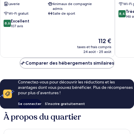
Laverie
Animaux de compagnie
Wi-Fi 
Friedrichshain
Friedric
admis
8.4
Trè
Wi-Fi gratuit
Salle de sport
8,4
sur
146 a
8.6
Excellent
10,
8,6
sur
107 avis
Très
10,
bien,
Excellent,
146 avis
Le
112 €
107 avis
nouveau
taxes et frais compris
prix
24 août - 25 août
est
de
Comparer des hébergements similaires
112 €
Connectez-vous pour découvrir les réductions et les
avantages dont vous pouvez bénéficier. Plus de récompenses
pour plus d’aventures !
Se connecter
S’inscrire gratuitement
À propos du quartier