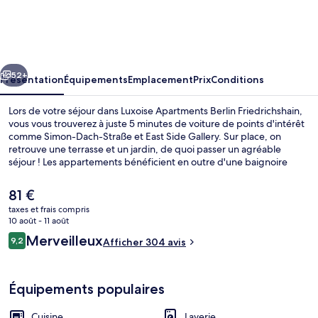
Apartments
Berlin
Friedrichshain
cédent
Suivant
52+
Présentation
Équipements
Emplacement
Prix
Conditions
Lors de votre séjour dans Luxoise Apartments Berlin Friedrichshain,
vous vous trouverez à juste 5 minutes de voiture de points d'intérêt
comme Simon-Dach-Straße et East Side Gallery. Sur place, on
retrouve une terrasse et un jardin, de quoi passer un agréable
séjour ! Les appartements bénéficient en outre d'une baignoire
relaxante profonde et d'une cuisine. Les transports publics sont
rapidement accessibles à pied : Arrêt de tram Wühlischstraße-
Le
81 €
Gärtnerstraße se situe à quelques pas et Arrêt de tram
prix
taxes et frais compris
Simplonstraße, à 4 min de marche à peine.
actuel
10 août - 11 août
Keyless Easy Entry 24/7 - Deluxe 1 B
est
Avis
Merveilleux
9,2
Afficher 304 avis
de
9,2 sur 10
voyageurs
81 €.
Équipements populaires
Cuisine
Laverie