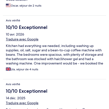
Oscar, séjour de 2 nuits
Avis vérifié
10/10 Exceptionnel
10 avr. 2026
Traduire avec Google
Kitchen had everything we needed, including washing up
supplies, oil, salt, sugar and a bean-to-cup coffee machine with
beans. The bedrooms were spacious, with plenty of storage and
the bathroom was stocked with hair/shower gel and had a
washing machine. One improvement would be - we booked the
apartment for 4, and there were only 3 bath towels, but our
Lila, séjour de 4 nuits
younger son used a small towel instead, so wasn't the end of the
world. The location was perfect - lovely, more local area, not full
of tourists, but with plenty of transport around, a supermarket
Avis vérifié
within 5 minutes walk and lots of bars, restaurants and coffee
shops.
10/10 Exceptionnel
14 déc. 2025
Traduire avec Google