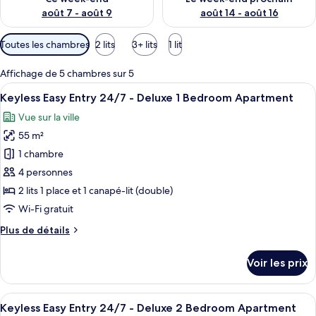
août 7 - août 9
août 14 - août 16
Filtres
Toutes les chambres
2 lits
3+ lits
1 lit
disponibles
pour
Affichage de 5 chambres sur 5
les
Afficher
Un balcon agrémenté de meubles en osie
9
Keyless Easy Entry 24/7 - Deluxe 1 Bedroom Apartment
chambres
toutes
Vue sur la ville
les
55 m²
photos
pour
1 chambre
ce
4 personnes
type
2 lits 1 place et 1 canapé-lit (double)
de
Wi-Fi gratuit
chambre :
Plus
Plus de détails
Keyless
de
Easy
détails
Voir les prix
Entry
sur
le
24/7
type
Afficher
Un balcon moderne avec des meubles en
-
12
de
Keyless Easy Entry 24/7 - Deluxe 2 Bedroom Apartment