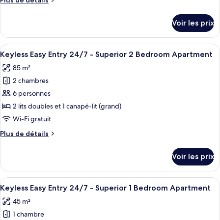
Plus de détails
chambre :
Apartment
de
Keyless
détails
Voir les prix
sur
Easy
le
Entry
type
Afficher
Vue de la chambre
24/7
8
de
Keyless Easy Entry 24/7 - Superior 2 Bedroom Apartment
toutes
-
chambre
85 m²
Keyless
les
Superior
Easy
2 chambres
photos
3
Entry
pour
6 personnes
Bedroom
24/7
ce
-
Apartment
2 lits doubles et 1 canapé-lit (grand)
Superior
type
Wi-Fi gratuit
3
de
Bedroom
Plus
Plus de détails
chambre :
Apartment
de
Keyless
détails
Voir les prix
sur
Easy
le
Entry
type
Afficher
Un salon moderne comprenant un canapé,
24/7
7
de
Keyless Easy Entry 24/7 - Superior 1 Bedroom Apartment
toutes
-
chambre
45 m²
Keyless
les
Superior
Easy
1 chambre
photos
2