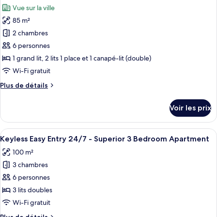
toutes
Deluxe
chambre
Vue sur la ville
Keyless
les
1
Easy
85 m²
photos
Bedroom
Entry
pour
Apartment
2 chambres
24/7
ce
-
6 personnes
Deluxe
type
1 grand lit, 2 lits 1 place et 1 canapé-lit (double)
1
de
Wi-Fi gratuit
Bedroom
chambre :
Apartment
Plus
Plus de détails
Keyless
de
Easy
détails
Voir les prix
Entry
sur
le
24/7
type
Afficher
Vue de la chambre
-
14
de
Keyless Easy Entry 24/7 - Superior 3 Bedroom Apartment
toutes
Deluxe
chambre
100 m²
Keyless
les
2
Easy
3 chambres
photos
Bedroom
Entry
pour
Apartment
6 personnes
24/7
ce
-
3 lits doubles
Deluxe
type
Wi-Fi gratuit
2
de
Bedroom
Plus