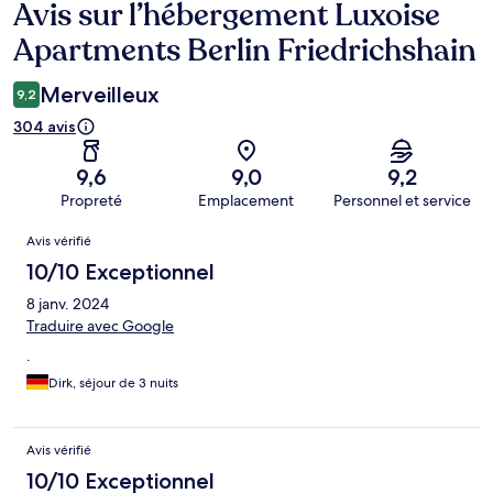
Avis sur l’hébergement Luxoise
Avis
Apartments Berlin Friedrichshain
Merveilleux
9,2
304 avis
9,6
9,0
9,2
Propreté
Emplacement
Personnel et service
Avis
Avis vérifié
10/10 Exceptionnel
8 janv. 2024
Traduire avec Google
.
Dirk, séjour de 3 nuits
Avis vérifié
10/10 Exceptionnel