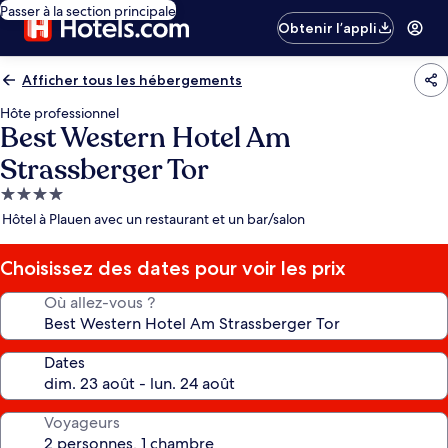
Passer à la section principale
Obtenir l’appli
Afficher tous les hébergements
Hôte professionnel
Best Western Hotel Am
Strassberger Tor
Hébergement
4.0 étoiles
Hôtel à Plauen avec un restaurant et un bar/salon
Choisissez des dates pour voir les prix
Où allez-vous ?
Dates
Voyageurs