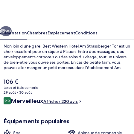
Western
Hotel
Am
cédent
Suivant
Strassberger
50+
Présentation
Chambres
Emplacement
Conditions
Tor
Non loin d'une gare, Best Western Hotel Am Strassberger Tor est un
choix excellent pour un séjour à Plauen. Entre des massages, des
enveloppements corporels ou des soins du visage, tout un univers
de bien-être vous ouvre ses portes. En cas de petite faim, vous
pouvez aller manger un petit morceau dans l'établissement Am
Strassberger Tor, qui vous accueille au moment du dîner et vous fait
déguster des spécialités Cuisine méditerranéenne. Parmi les autres
Le
106 €
petits avantages de cet hébergement figurent un bar / salon, un
prix
taxes et frais compris
sauna, et un snack-bar/une épicerie fine. L'hébergement se situe à
actuel
29 août - 30 août
une courte distance à pied des transports publics. Arrêt de tram
Repas et boissons
est
Avis
Mitte se trouve à 14 min à peine.
Merveilleux
9,0
Afficher 220 avis
de
9,0 sur 10
voyageurs
106 €.
Équipements populaires
Spa
Animaux de compagnie