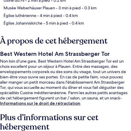
Usine du Fil
- 2 min à pied
- 0.2 km
Musée Weberhäuser Plauen
- 3 min à pied
- 0.3 km
Église luthérienne
- 4 min à pied
- 0.4 km
Église Johanniskirche
- 5 min à pied
- 0.4 km
À propos de cet hébergement
Best Western Hotel Am Strassberger Tor
Non loin d'une gare, Best Western Hotel Am Strassberger Tor est un
choix excellent pour un séjour à Plauen. Entre des massages, des
enveloppements corporels ou des soins du visage, tout un univers de
bien-être vous ouvre ses portes. En cas de petite faim, vous pouvez
aller manger un petit morceau dans l'établissement Am Strassberger
Tor, qui vous accueille au moment du dîner et vous fait déguster des
spécialités Cuisine méditerranéenne. Parmi les autres petits avantages
de cet hébergement figurent un bar / salon, un sauna, et un snack-
bar/une épicerie fine. L'hébergement se situe à une courte distance à
Informations sur le droit de rétractation
pied des transports publics. Arrêt de tram Mitte se trouve à 14 min à
peine.
Plus d’informations sur cet
hébergement