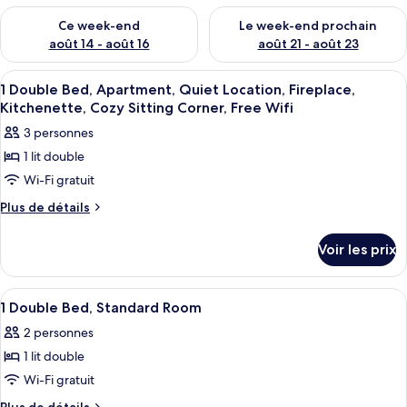
Vérifier la disponibilité pour ce week-end août 14 - août 16
Vérifier la disponibilité pour
Ce week-end
Le week-end prochain
août 14 - août 16
août 21 - août 23
Afficher
Literie hypoallergénique, bureau, rid
3
1 Double Bed, Apartment, Quiet Location, Fireplace,
toutes
Kitchenette, Cozy Sitting Corner, Free Wifi
les
3 personnes
photos
1 lit double
pour
Wi-Fi gratuit
ce
type
Plus
Plus de détails
de
de
détails
chambre :
Voir les prix
sur
1
le
Double
type
Afficher
Une chambre d’hôtel équipée d’un lit, d
4
de
Bed,
1 Double Bed, Standard Room
toutes
chambre
Apartment,
2 personnes
1
les
Quiet
Double
1 lit double
photos
Location,
Bed,
pour
Wi-Fi gratuit
Apartment,
Fireplace,
ce
Quiet
Plus