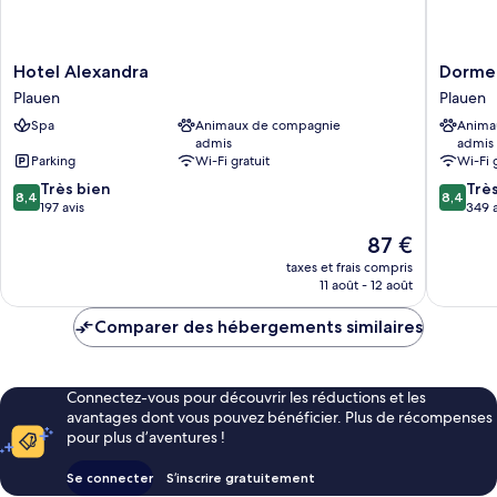
Hotel
Dormer
Hotel Alexandra
Dormer
Alexandra
Hotel
Plauen
Plauen
Plauen
Plauen
Spa
Animaux de compagnie
Anima
Plauen
admis
admis
Parking
Wi-Fi gratuit
Wi-Fi 
8.4
8.4
Très bien
Trè
8,4
8,4
sur
sur
197 avis
349 a
10,
10,
Le
87 €
Très
Très
nouveau
bien,
bien,
taxes et frais compris
prix
11 août - 12 août
197 avis
349 avis
est
de
Comparer des hébergements similaires
87 €
Connectez-vous pour découvrir les réductions et les
avantages dont vous pouvez bénéficier. Plus de récompenses
pour plus d’aventures !
Se connecter
S’inscrire gratuitement