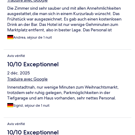
Traduire avec Google
Die Zimmer sind sehr sauber und mit allen Annehmlichkeiten
ausgestattet,die man sich in einem Kurzurlaub wünscht. Das
Frühstück war ausgezeichnet. Es gab auch einen kostenlosen
Drink an der Bar. Das Hotel ist nur wenige Gehminuten zum
Marktplatz entfernt, also in bester Lage. Das Personal ist
freundlich und hat für jeden ein offenes Ohr. Wir können das
Andrea, séjour de 1 nuit
Hotel zu 100% weiterempfehlen.
Avis vérifié
10/10 Exceptionnel
2 déc. 2025
Traduire avec Google
Innenstadtnah, nur wenige Minuten zum Weihnachtsmarkt,
trotzdem sehr ruhig gelegen, Parkmöglichkeiten in der
Tiefgarage und am Haus vorhanden, sehr nettes Personal.
Sigrid, séjour de 1 nuit
Avis vérifié
10/10 Exceptionnel