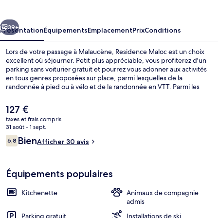
cédent
Suivant
39+
Présentation
Équipements
Emplacement
Prix
Conditions
Lors de votre passage à Malaucène, Residence Maloc est un choix
excellent où séjourner. Petit plus appréciable, vous profiterez d'un
parking sans voiturier gratuit et pourrez vous adonner aux activités
en tous genres proposées sur place, parmi lesquelles de la
randonnée à pied ou à vélo et de la randonnée en VTT. Parmi les
petits plus des appartements : une kitchenette et une télévision à
écran plat, de quoi agrémenter votre séjour.
Le
127 €
prix
taxes et frais compris
actuel
31 août - 1 sept.
Extérieur
est
Avis
Bien
6,8
Afficher 30 avis
de
6,8 sur 10
voyageurs
127 €.
Équipements populaires
Kitchenette
Animaux de compagnie
admis
Parking gratuit
Installations de ski