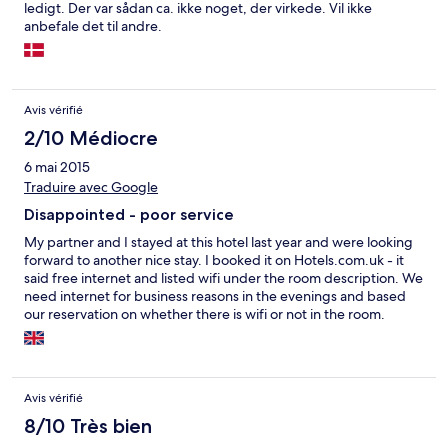
ledigt. Der var sådan ca. ikke noget, der virkede. Vil ikke
anbefale det til andre.
Avis vérifié
2/10 Médiocre
6 mai 2015
Traduire avec Google
Disappointed - poor service
My partner and I stayed at this hotel last year and were looking
forward to another nice stay. I booked it on Hotels.com.uk - it
said free internet and listed wifi under the room description. We
need internet for business reasons in the evenings and based
our reservation on whether there is wifi or not in the room.
When we checked in our room didn't have wifi reception and
said it was only temporary. We requested to change rooms and
they refused our request to change to one of the rooms that
gets the wifi. We were the only guests in the hotel for our 4 day
Avis vérifié
stay. At one point they said they would change us but it never
happened. Once we checked in they were never at the hotel
8/10 Très bien
again - we had to call them constantly but it was obvious they