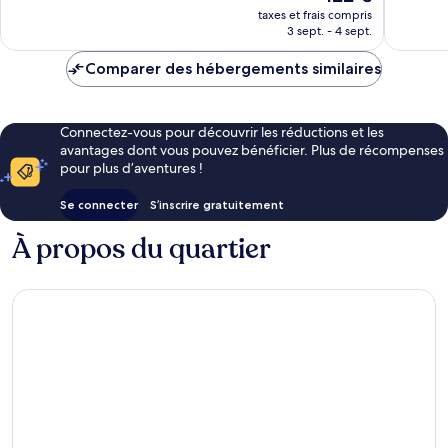
nouveau
38 avis
taxes et frais compris
prix
3 sept. - 4 sept.
est
de
Comparer des hébergements similaires
122 €
Connectez-vous pour découvrir les réductions et les
avantages dont vous pouvez bénéficier. Plus de récompenses
pour plus d’aventures !
Se connecter
S’inscrire gratuitement
À propos du quartier