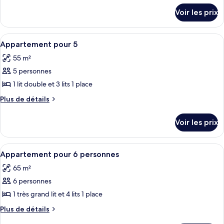
détails
de
Voir les prix
sur
chambre :
le
Appartement
type
Afficher
Un salon avec un escalier en bois, un 
15
pour
de
Appartement pour 5
toutes
chambre
4
55 m²
Appartement
les
pour
5 personnes
photos
4
pour
1 lit double et 3 lits 1 place
ce
Plus
Plus de détails
type
de
détails
de
Voir les prix
sur
chambre :
le
Appartement
type
Afficher
Un espace repas comprenant une table 
14
pour
de
Appartement pour 6 personnes
toutes
chambre
5
65 m²
Appartement
les
pour
6 personnes
photos
5
pour
1 très grand lit et 4 lits 1 place
ce
Plus
Plus de détails
type
de