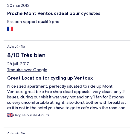
30 mai 2012
Proche Mont Ventoux idéal pour cyclistes
Ras bon rapport qualité prix
Avis vérifié
8/10 Très bien
26 juil. 2017
Traduire avec Google
Great Location for cycling up Ventoux
Nice sized apartment, perfectly situated to ride up Mont
Ventoux, great bike hire shop dead opposite. very clean. only 2
issues, during our visit it was very hot and only 1 fan for 2 rooms
so very uncomfortable at night. also don,t bother with breakfast
as it is not in the hotel you have to go to cafe down the road and
all you get is 1 croissant and a piece of french stick. lots of
Gary, séjour de 4 nuits
patisseries that open very early nearer.
Avis vérifié