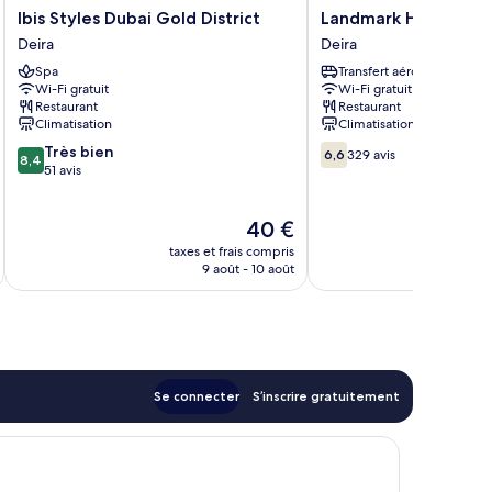
Ibis
Landmark
Ibis Styles Dubai Gold District
Landmark Hotel
Styles
Hotel
Deira
Deira
Dubai
Deira
Spa
Transfert aéroport
Gold
Wi-Fi gratuit
Wi-Fi gratuit
District
Restaurant
Restaurant
Deira
Climatisation
Climatisation
8.4
6.6
Très bien
6,6
329 avis
8,4
sur
sur
51 avis
10,
10,
Très
329 avis
Le
40 €
bien,
u
nouveau
51 avis
taxes et frais compris
tax
prix
9 août - 10 août
est
de
40 €
Se connecter
S’inscrire gratuitement