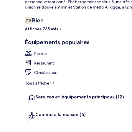
personnel attentionné. L'hébergement se situe à une très c
Union se trouve à 9 min et Station de métro Al Rigga, à 12 
Avis
Bien
7,8
7,8 sur 10
Détail de l’in
voyageurs
Afficher 735 avis
Équipements populaires
Piscine
Restaurant
Climatisation
Tout afficher
Services et équipements principaux
(12)
Comme à la maison
(6)