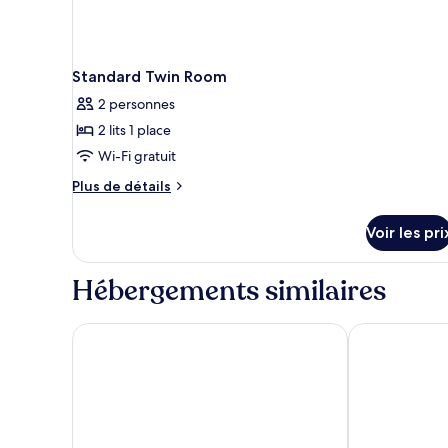
Standard Twin Room
2 personnes
2 lits 1 place
Wi-Fi gratuit
Plus
Plus de détails
de
détails
Voir les pri
sur
le
type
Hébergements similaires
de
chambre
Standard
Landmark Plaza Hotel
Studio M Arab
Twin
Room