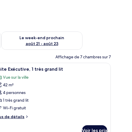
-end août 14 - août 16
Vérifier la disponibilité pour le week-end prochain août 21 - 
Le week-end prochain
août 21 - août 23
Affichage de 7 chambres sur 7
miroir.
 un bureau avec une télévision, un canapé et un fauteuil.
fficher
Une chambre d’hôtel équipée d’un lit, d’un bur
6
ite Exécutive, 1 très grand lit
outes
Vue sur la ville
s
42 m²
hotos
our
4 personnes
e
1 très grand lit
ype
Wi-Fi gratuit
e
us
us de détails
hambre :
e
uite
tails
Voir les prix