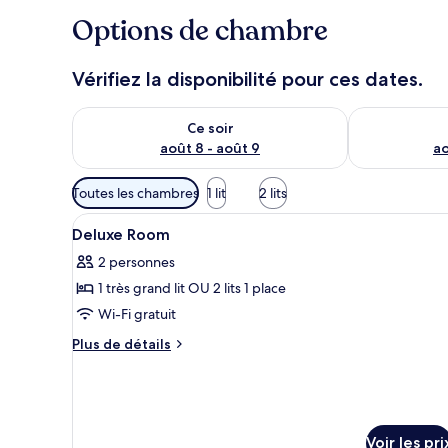
Options de chambre
Vérifiez la disponibilité pour ces dates.
Vérifier la disponibilité pour ce soir août 8 - août 9
Vérifier la di
Ce soir
août 8 - août 9
ao
Filtres
Toutes les chambres
1 lit
2 lits
disponibles
Afficher
Une salle de bain moderne équi
pour
1
Deluxe Room
toutes
les
2 personnes
les
chambres
1 très grand lit OU 2 lits 1 place
photos
pour
Wi-Fi gratuit
ce
Plus
Plus de détails
type
de
détails
de
sur
chambre :
le
Deluxe
type
Voir les pri