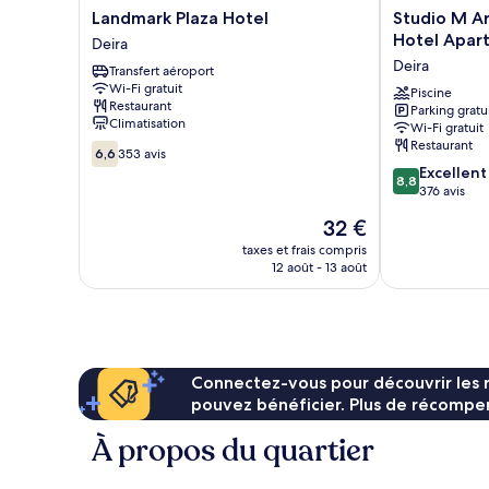
Landmark
Studio
Landmark Plaza Hotel
Studio M Ar
Plaza
M
Hotel Apar
Deira
Hotel
Arabian
Deira
Transfert aéroport
Deira
Plaza
Wi-Fi gratuit
Hotel
Piscine
Restaurant
Parking gratu
&
Climatisation
Wi-Fi gratuit
Hotel
Restaurant
6.6
Apartments
6,6
353 avis
sur
8.8
Deira
Excellent
8,8
10,
sur
376 avis
353 avis
10,
Le
32 €
Excellent,
nouveau
376 avis
taxes et frais compris
prix
12 août - 13 août
est
de
32 €
Connectez-vous pour découvrir les 
pouvez bénéficier. Plus de récompen
À propos du quartier