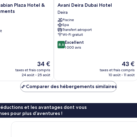
Avani
abian Plaza Hotel &
Avani Deira Dubai Hotel
Deira
tments
Deira
Dubai
Piscine
Hotel
Spa
Deira
Transfert aéroport
it
Wi-Fi gratuit
8.6
Excellent
8,6
sur
1 000 avis
10,
Excellent,
Le
Le
34 €
43 €
1 000 avis
nouveau
nouvea
taxes et frais compris
taxes et frais compris
prix
prix
24 août - 25 août
10 août - 11 août
est
est
de
de
Comparer des hébergements similaires
34 €
43 €
réductions et les avantages dont vous
ses pour plus d’aventures !