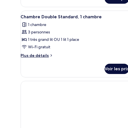
Room
de
chambre
Deluxe
Afficher
Une chambre d’hôtel avec un gr
6
Room
Chambre Double Standard, 1 chambre
toutes
1 chambre
les
3 personnes
photos
pour
1 très grand lit OU 1 lit 1 place
ce
Wi-Fi gratuit
type
Plus
Plus de détails
de
de
chambre :
détails
Voir les pri
sur
Chambre
le
Double
type
Standard,
de
chambre
1
Chambre
chambre
Double
Standard,
1
chambre