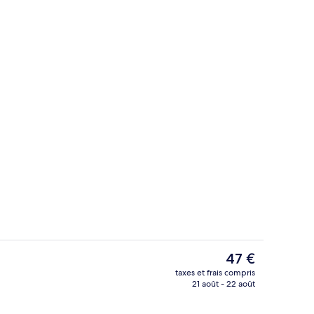
ieure
Petit déjeuner buffet servi tous les j
Le
47 €
prix
taxes et frais compris
actuel
21 août - 22 août
Salle de sport
est
de