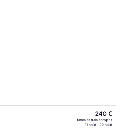
io
Chambre Confort Double ou avec lits j
Le
240 €
prix
taxes et frais compris
actuel
21 août - 22 août
Coin petit déjeuner
est
de