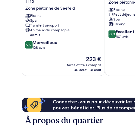
Tirol
Zone piétonn
-
Adult
Zone piétonne de Seefeld
Piscine
Wellnesshotel
SPA
Petit déjeune
Tirol
Piscine
Hotel
Spa
Spa
Zone
Zone
Parking
Transfert aéroport
piétonne
piétonne
Animaux de compagnie
8.8
Excellent
de
de
8,8
admis
sur
501 avis
Seefeld
Seefeld
9.2
10,
Merveilleux
9,2
sur
Excellent,
128 avis
10,
501 avis
Le
223 €
Merveilleux,
nouveau
128 avis
taxes et frais compris
prix
30 août - 31 août
est
de
223 €
Connectez-vous pour découvrir les 
pouvez bénéficier. Plus de récompen
À propos du quartier