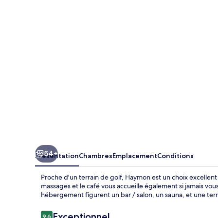
54+
Présentation
Chambres
Emplacement
Conditions
Proche d'un terrain de golf, Haymon est un choix excellent 
massages et le café vous accueille également si jamais vous
hébergement figurent un bar / salon, un sauna, et une terr
Avis
Exceptionnel
9,6