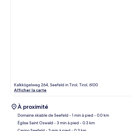
Kalkkögelweg 264, Seefeld in Tirol, Tirol, 6100
Afficher la carte
À proximité
Domaine skiable de Seefeld
- 1 min à pied
- 0.0 km
Église Saint Oswald
- 3 min à pied
- 0.3 km
Car
Casino Seefeld
- 3 min à pied
- 0.3 km