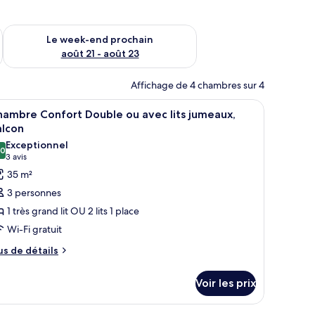
-end août 14 - août 16
Vérifier la disponibilité pour le week-end prochain août 21 - 
Le week-end prochain
août 21 - août 23
Affichage de 4 chambres sur 4
un tableau accroché au mur.
umeaux, balcon | Literie de qualité supérieure, coffres-forts dans les cham
fficher
Une chambre d’hôtel avec un lit, un bureau, un
9
ambre Confort Double ou avec lits jumeaux,
outes
alcon
s
Exceptionnel
,0
hotos
10,0 sur 10
(3 avis)
3 avis
our
35 m²
e
3 personnes
ype
1 très grand lit OU 2 lits 1 place
e
Wi-Fi gratuit
hambre :
us
hambre
us de détails
e
onfort
tails
ouble
Voir les prix
r
u
pe