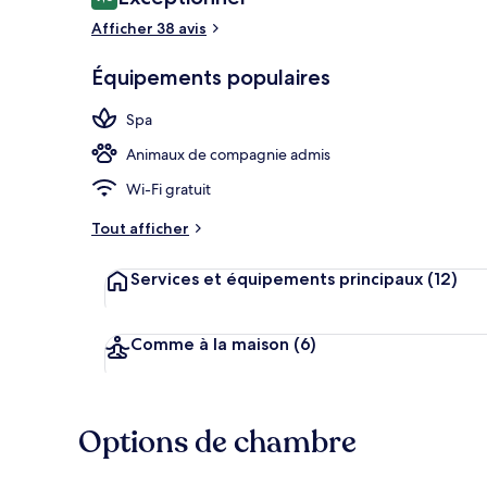
9,6 sur 10
voyageurs
Afficher 38 avis
Équipements populaires
Entrée de l’
Spa
Animaux de compagnie admis
Wi-Fi gratuit
Tout afficher
Services et équipements principaux
(12)
Comme à la maison
(6)
Options de chambre