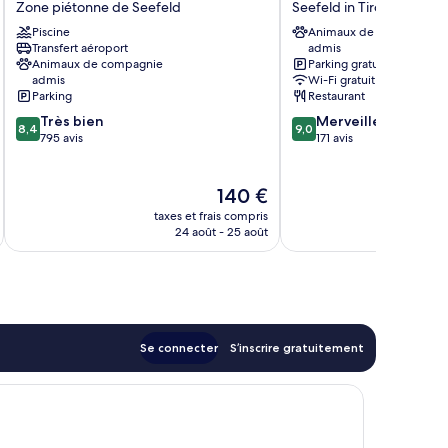
Zone piétonne de Seefeld
Seefeld in Tirol
Zone
in
Piscine
Animaux de compagnie
piétonne
Tirol
Transfert aéroport
admis
de
Animaux de compagnie
Parking gratuit
Seefeld
admis
Wi-Fi gratuit
Parking
Restaurant
8.4
9.0
Très bien
Merveilleux
8,4
9,0
sur
sur
795 avis
171 avis
10,
10,
Très
Merveilleux,
bien,
Le
171 avis
140 €
795 avis
nouveau
taxes et frais compris
tax
prix
24 août - 25 août
est
de
140 €
Se connecter
S’inscrire gratuitement