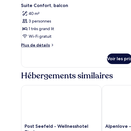
Afficher
Suite Confort, balcon | Literie
Simple
10
Suite Confort, balcon
toutes
Confort,
40 m²
balcon
les
3 personnes
photos
pour
1 très grand lit
ce
Wi-Fi gratuit
type
Plus
Plus de détails
de
de
chambre :
détails
Voir les pri
sur
Suite
le
Confort,
type
Hébergements similaires
balcon
de
chambre
Suite
Post Seefeld - Wellnesshotel Tirol
Alpenlove - A
Confort,
balcon
Post
Alpenlove
Post Seefeld - Wellnesshotel
Alpenlove -
Seefeld
-