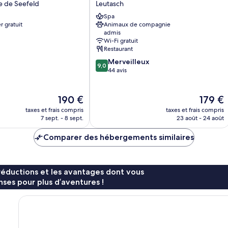
e de Seefeld
Leutasch
Leutasch
Spa
r gratuit
Animaux de compagnie
admis
Wi-Fi gratuit
Restaurant
9.0
Merveilleux
9,0
sur
44 avis
10,
Merveilleux,
Le
44 avis
Le
190 €
179 €
nouveau
nouveau
taxes et frais compris
taxes et frais compris
prix
prix
7 sept. - 8 sept.
23 août - 24 août
est
est
de
de
Comparer des hébergements similaires
190 €
179 €
réductions et les avantages dont vous
ses pour plus d’aventures !