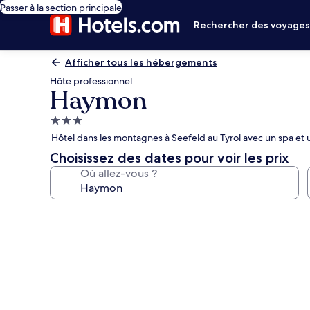
Passer à la section principale
Rechercher des voyage
Afficher tous les hébergements
Hôte professionnel
Haymon
Hébergement
3.0 étoiles
Hôtel dans les montagnes à Seefeld au Tyrol avec un spa et 
Choisissez des dates pour voir les prix
Où allez-vous ?
Galerie
photos
de
l’hébergement
Haymon