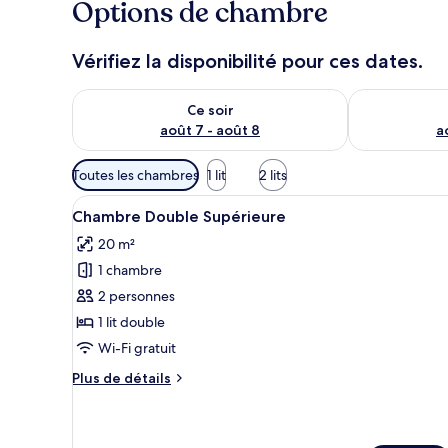
Options de chambre
Vérifiez la disponibilité pour ces dates.
Vérifier la disponibilité pour ce soir août 7 - août 8
Vérifier la di
Ce soir
août 7 - août 8
a
Filtres
Toutes les chambres
1 lit
2 lits
disponibles
Afficher
Une chambre d’hôtel avec un gra
pour
10
Chambre Double Supérieure
toutes
les
20 m²
les
chambres
1 chambre
photos
pour
2 personnes
ce
1 lit double
type
Wi-Fi gratuit
de
Plus
Plus de détails
chambre :
de
Chambre
détails
sur
Double