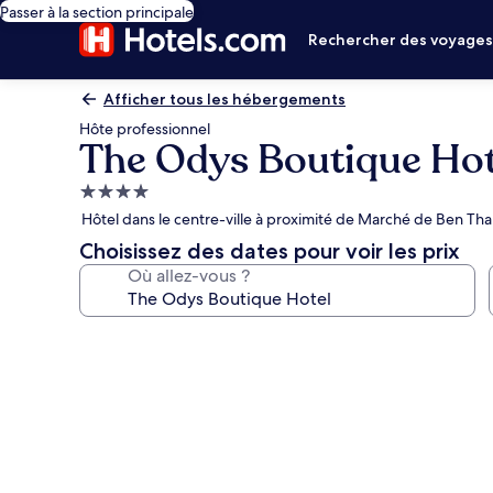
Passer à la section principale
Rechercher des voyage
Afficher tous les hébergements
Hôte professionnel
The Odys Boutique Hot
Hébergement
4.0 étoiles
Hôtel dans le centre-ville à proximité de Marché de Ben Tha
Choisissez des dates pour voir les prix
Où allez-vous ?
Galerie
photos
de
l’hébergement
The