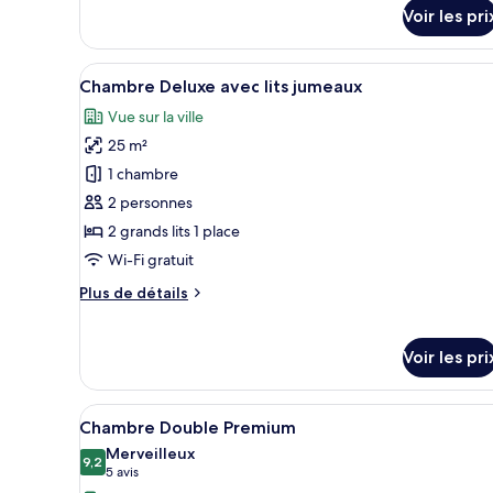
le
Supérieure
Voir les pri
type
de
chambre
Afficher
Une chambre d’hôtel avec deux 
Chambre
15
Chambre Deluxe avec lits jumeaux
toutes
Double
Vue sur la ville
Supérieure
les
25 m²
photos
pour
1 chambre
ce
2 personnes
type
2 grands lits 1 place
de
Wi-Fi gratuit
chambre :
Plus
Plus de détails
Chambre
de
Deluxe
détails
avec
sur
Voir les pri
le
lits
type
jumeaux
de
Afficher
Une chambre d’hôtel avec un gr
13
Chambre Double Premium
chambre
toutes
Chambre
Merveilleux
les
9,2
Deluxe
9,2 sur 10
(5 avis)
5 avis
photos
avec