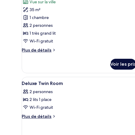
Vue sur la ville
lits
pour
35 m²
jumeaux
ce
1 chambre
type
2 personnes
de
1 très grand lit
chambre :
Chambre
Wi-Fi gratuit
Double
Plus
Plus de détails
Premium
de
détails
Voir les pri
sur
le
type
Afficher
Literie de qualité supérieure, 
12
de
Deluxe Twin Room
toutes
chambre
2 personnes
Chambre
les
Double
2 lits 1 place
photos
Premium
pour
Wi-Fi gratuit
ce
Plus
Plus de détails
type
de
détails
de
sur