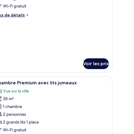
nior
our
Wi-Fi gratuit
e
us
us de détails
ype
e
tails
e
r
hambre :
dys
pe
remium
e
hambre
oom
dys
remium
Voir les prix
oom
ne télévision, une armoire et un tableau encadré au mur.
fficher
Une chambre d’hôtel avec deux lits, un bureau
11
hambre Premium avec lits jumeaux
outes
Vue sur la ville
s
35 m²
hotos
our
1 chambre
e
2 personnes
ype
2 grands lits 1 place
e
Wi-Fi gratuit