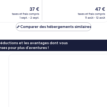
10,
Excellent,
Le
Le
37 €
47 €
111 avis
nouveau
nouvea
taxes et frais compris
taxes et frais compris
prix
prix
1 sept. - 2 sept.
11 août - 12 août
est
est
de
de
Comparer des hébergements similaires
37 €
47 €
réductions et les avantages dont vous
ses pour plus d’aventures !