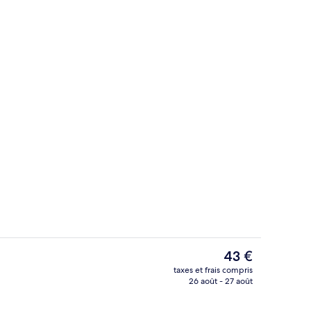
le Premium | Literie de qualité supérieure, coffres-forts dans les chambres
Réception
Le
43 €
prix
taxes et frais compris
actuel
26 août - 27 août
Réception
est
de