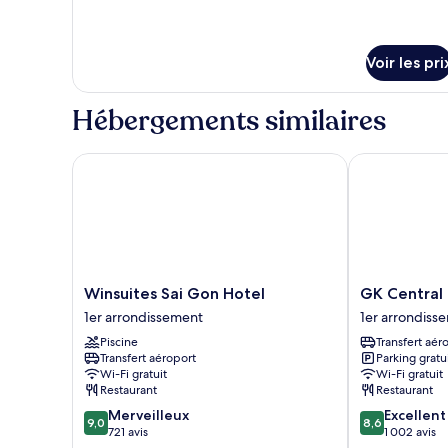
chambre :
le
Deluxe
type
Twin
de
Voir les pri
chambre
Room
Deluxe
Twin
Hébergements similaires
Room
Winsuites Sai Gon Hotel
GK Central H
Winsuites
GK
Winsuites Sai Gon Hotel
GK Central
Sai
Central
1er arrondissement
1er arrondiss
Gon
Hotel
Piscine
Transfert aér
Hotel
1er
Transfert aéroport
Parking gratu
1er
arrondisseme
Wi-Fi gratuit
Wi-Fi gratuit
arrondissement
Restaurant
Restaurant
9.0
8.6
Merveilleux
Excellent
9,0
8,6
sur
sur
721 avis
1 002 avis