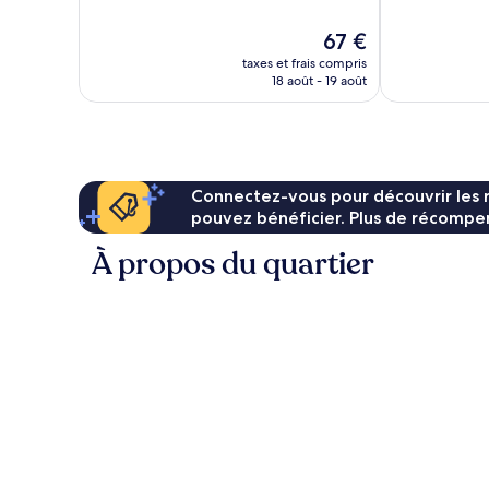
10,
10,
Merveilleux,
Excellent,
Le
67 €
721 avis
1 002 avis
nouveau
taxes et frais compris
prix
18 août - 19 août
est
de
67 €
Connectez-vous pour découvrir les 
pouvez bénéficier. Plus de récompen
À propos du quartier