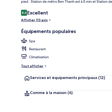
pied : Station de métro Ben Thanh est à 5 min et Station 
Avis
Excellent
8,6
8,6 sur 10
voyageurs
Afficher 113 avis
Restaurant
Équipements populaires
Spa
Restaurant
Climatisation
Tout afficher
Services et équipements principaux
(12)
Comme à la maison
(6)