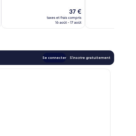
10,
10,
Excellent,
Très
Le
37 €
19 avis
bien,
u
nouveau
875 avis
taxes et frais compris
tax
prix
16 août - 17 août
est
de
37 €
Se connecter
S’inscrire gratuitement