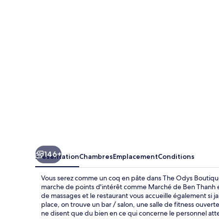
Odys
Boutique
Hotel
146+
Présentation
Chambres
Emplacement
Conditions
Vous serez comme un coq en pâte dans The Odys Boutique
marche de points d'intérêt comme Marché de Ben Thanh et
de massages et le restaurant vous accueille également si ja
place, on trouve un bar / salon, une salle de fitness ouver
ne disent que du bien en ce qui concerne le personnel atte