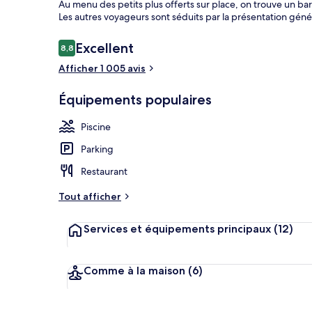
Au menu des petits plus offerts sur place, on trouve un bar
Les autres voyageurs sont séduits par la présentation géné
Avis
Excellent
8,8
8,8 sur 10
Extérieur
voyageurs
Afficher 1 005 avis
Équipements populaires
Piscine
Parking
Restaurant
Tout afficher
Services et équipements principaux
(12)
Comme à la maison
(6)