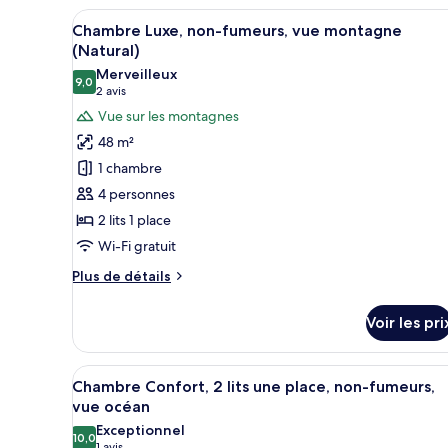
de
(Natural)
Afficher
Une chambre d’hôtel avec deux l
chambre
12
Chambre Luxe, non-fumeurs, vue montagne
Chambre
toutes
(Natural)
Deluxe,
les
non-
Merveilleux
9,0
photos
9,0 sur 10
fumeurs,
(2 avis)
2 avis
vue
pour
Vue sur les montagnes
montagne
ce
48 m²
(Natural)
type
1 chambre
de
4 personnes
chambre :
2 lits 1 place
Chambre
Wi-Fi gratuit
Luxe,
non-
Plus
Plus de détails
fumeurs,
de
détails
vue
Voir les pri
sur
montagne
le
(Natural)
type
Afficher
Une chambre d’hôtel avec deux
6
de
Chambre Confort, 2 lits une place, non-fumeurs,
toutes
chambre
vue océan
Chambre
les
Exceptionnel
Luxe,
10,0
photos
10,0 sur 10
1 avis