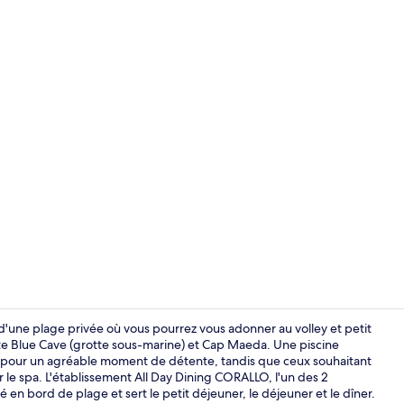
2 restaurants
plage privée où vous pourrez vous adonner au volley et petit
te Blue Cave (grotte sous-marine) et Cap Maeda. Une piscine
on pour un agréable moment de détente, tandis que ceux souhaitant
Salon Exécut
r le spa. L'établissement All Day Dining CORALLO, l'un des 2
 en bord de plage et sert le petit déjeuner, le déjeuner et le dîner.