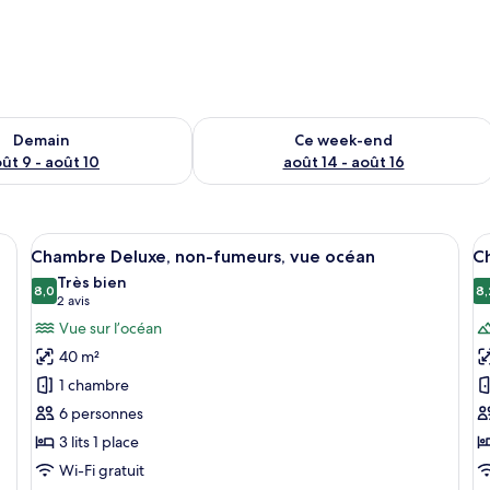
sponibilité pour demain août 9 - août 10
Vérifier la disponibilité pour ce week
Demain
Ce week-end
ût 9 - août 10
août 14 - août 16
, Wi-Fi gratuit, draps fournis
Afficher
Une chambre d’hôtel avec deux lits, ch
A
12
Chambre Deluxe, non-fumeurs, vue océan
C
toutes
t
Très bien
les
8,0
le
8,
8,0 sur 10
(2 avis)
2 avis
photos
p
Vue sur l’océan
pour
p
40 m²
ce
c
1 chambre
type
t
6 personnes
de
d
3 lits 1 place
chambre :
c
Chambre
C
Wi-Fi gratuit