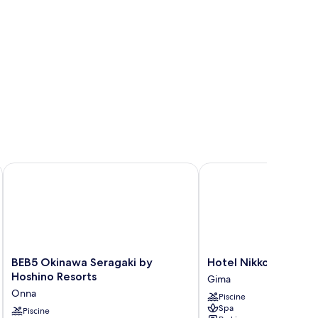
éan
uests)
tacking
ed
r
ests)
NAWA
BEB5 Okinawa Seragaki by Hoshino Resorts
Hotel Nikko Alivila
BEB5
Hotel
BEB5 Okinawa Seragaki by
Hotel Nikko Alivila
Okinawa
Nikko
Hoshino Resorts
Gima
Seragaki
Alivila
Onna
Piscine
by
Gima
Spa
Hoshino
Piscine