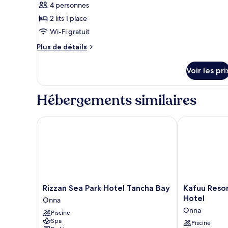
fumeurs,
4 personnes
chambre :
vue
2 lits 1 place
Chambre,
océan
Wi-Fi gratuit
2
lits
Plus
Plus de détails
une
de
détails
place,
Voir les pri
sur
non-
le
fumeurs,
type
Hébergements similaires
de
vue
chambre
montagne
Chambre,
Rizzan Sea Park Hotel Tancha Bay
Kafuu Resort
(Natural
2
Comfort)
lits
une
place,
non-
fumeurs,
vue
Rizzan
Kafuu
Rizzan Sea Park Hotel Tancha Bay
Kafuu Reso
montagne
Sea
Resort
Hotel
Onna
(Natural
Park
Fuchaku
Onna
Comfort)
Piscine
Hotel
Condo
Spa
Tancha
Hotel
Piscine