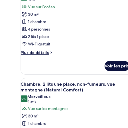
(1 avis)
non-
pour
Vue sur l’océan
fumeurs,
ce
vue
30 m²
montagne
type
1 chambre
(Natural)
de
4 personnes
chambre :
2 lits 1 place
Chambre
Wi-Fi gratuit
Confort,
2
Plus
Plus de détails
lits
de
détails
une
Voir les pri
sur
place,
le
non-
type
Afficher
Une chambre d’hôtel avec deux
5
de
fumeurs,
Chambre, 2 lits une place, non-fumeurs, vue
toutes
chambre
montagne (Natural Comfort)
vue
Chambre
les
Merveilleux
océan
Confort,
9,0
photos
9,0 sur 10
(4 avis)
4 avis
2
pour
Vue sur les montagnes
lits
ce
une
30 m²
place,
type
1 chambre
non-
de