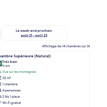
-end août 14 - août 16
Vérifier la disponibilité pour le week-end prochain août 21 - 
Le week-end prochain
août 21 - août 23
Affichage de 14 chambres sur 14
acun doté d’une tête de lit en bois, de draps blancs et d’une table de cheve
fficher
Une chambre d’hôtel avec deux lits, une tabl
12
hambre Supérieure (Natural)
outes
Très bien
s
2
8,2 sur 10
(13 avis)
13 avis
hotos
Vue sur les montagnes
our
32 m²
e
1 chambre
ype
4 personnes
e
2 lits 1 place
hambre :
hambre
Wi-Fi gratuit