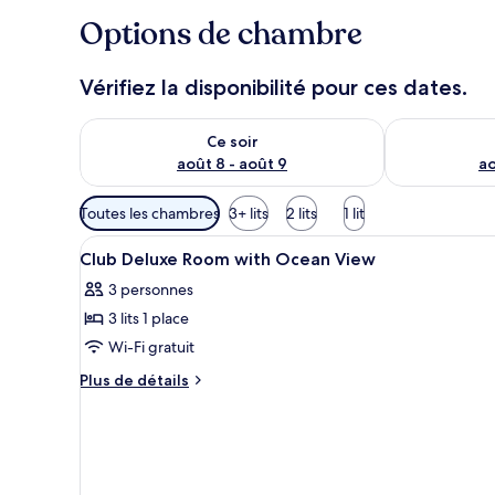
Options de chambre
Vérifiez la disponibilité pour ces dates.
Vérifier la disponibilité pour ce soir août 8 - août 9
Vérifier la di
Ce soir
août 8 - août 9
ao
Filtres
Toutes les chambres
3+ lits
2 lits
1 lit
disponibles
Afficher
Coffres-forts dans les chambres
pour
5
Club Deluxe Room with Ocean View
toutes
les
3 personnes
les
chambres
3 lits 1 place
photos
pour
Wi-Fi gratuit
ce
Plus
Plus de détails
type
de
détails
de
sur
chambre :
le
Club
type