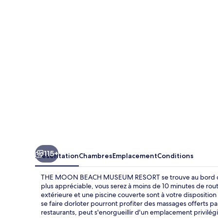
MOON
BEACH
MUSEUM
RESORT
115+
Présentation
Chambres
Emplacement
Conditions
THE MOON BEACH MUSEUM RESORT se trouve au bord d'une 
plus appréciable, vous serez à moins de 10 minutes de rou
extérieure et une piscine couverte sont à votre dispositi
se faire dorloter pourront profiter des massages offerts pa
restaurants, peut s'enorgueillir d'un emplacement privilégié