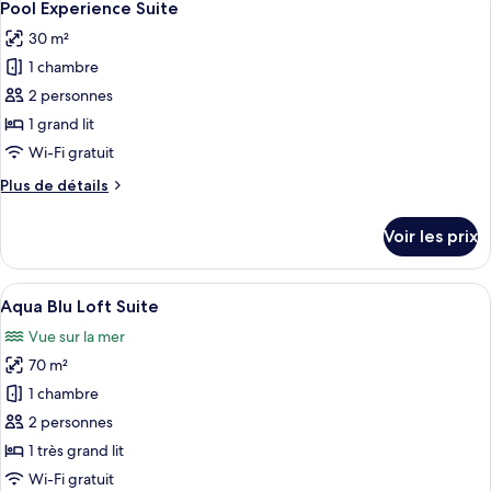
7
de
Pool Experience Suite
toutes
chambre
30 m²
Double
les
Suite
1 chambre
photos
pour
2 personnes
ce
1 grand lit
type
Wi-Fi gratuit
de
Plus
Plus de détails
chambre :
de
Pool
détails
Voir les prix
sur
Experience
le
Suite
type
Afficher
Une chambre moderne avec un grand lit
1
de
Aqua Blu Loft Suite
toutes
chambre
Vue sur la mer
Pool
les
Experience
70 m²
photos
Suite
pour
1 chambre
ce
2 personnes
type
1 très grand lit
de
Wi-Fi gratuit