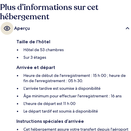
bar en bord de piscine, un centre de remise en forme et une salle de
Plus d’informations sur cet
fitness. Les autres voyageurs ne disent que du bien en ce qui concerne
hébergement
le personnel attentionné.
Aperçu
Taille de l'hôtel
Hôtel de 53 chambres
Sur 3 étages
Arrivée et départ
Heure de début de l'enregistrement : 15 h 00 ; heure de
fin de l'enregistrement : 05 h 30.
L'arrivée tardive est soumise à disponibilité
Âge minimum pour effectuer l'enregistrement : 16 ans
L'heure de départ est 11 h 00
Le départ tardif est soumis à disponibilité
Instructions spéciales d’arrivée
Cet hébergement assure votre transfert depuis l'aéroport