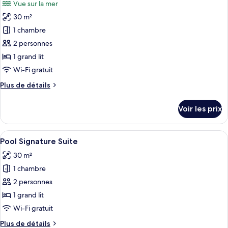
Vue sur la mer
Suite
les
Deluxe,
30 m²
photos
vue
pour
1 chambre
mer
ce
2 personnes
type
1 grand lit
de
Wi-Fi gratuit
chambre :
Plus
Plus de détails
Double
de
Suite,
détails
Voir les prix
Sea
sur
le
View
type
Afficher
Une chambre d’hôtel moderne avec un gr
8
de
Pool Signature Suite
toutes
chambre
30 m²
Double
les
Suite,
1 chambre
photos
Sea
pour
2 personnes
View
ce
1 grand lit
type
Wi-Fi gratuit
de
Plus
Plus de détails