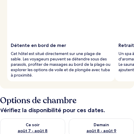
o
t
é
s
p
a
r
Détente en bord de mer
Retrai
l
Cet hôtel est situé directement sur une plage de
Un spa à
e
sable. Les voyageurs peuvent se détendre sous des
d'aromat
s
parasols, profiter de massages au bord de la plage ou
Le sauna
explorer les options de voile et de plongée avec tuba
ajoutent
v
à proximité.
o
y
a
g
e
Options de chambre
u
r
Vérifiez la disponibilité pour ces dates.
s
Vérifier la disponibilité pour ce soir août 7 - août 8
Vérifier la disponibilité pour 
Ce soir
Demain
août 7 - août 8
août 8 - août 9