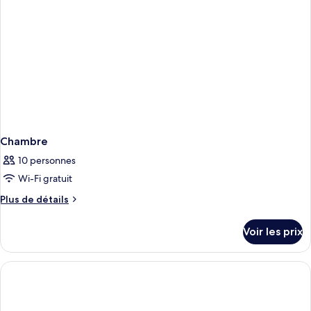
Suite,
Direct
Sea
View
Chambre
10 personnes
Wi-Fi gratuit
Plus
Plus de détails
de
détails
Voir les prix
sur
le
type
de
chambre
Chambre