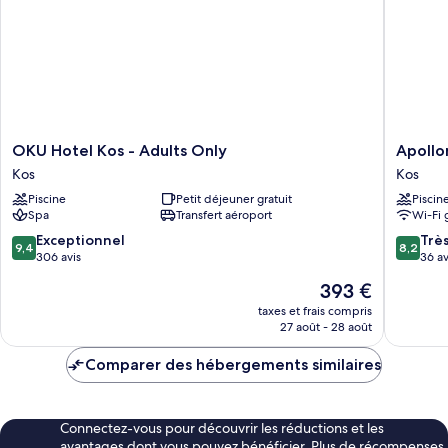
OKU
Apollon
OKU Hotel Kos - Adults Only
Apollo
Hotel
Kos
Kos
Kos
Kos
Kos
Piscine
Petit déjeuner gratuit
Piscin
-
Spa
Transfert aéroport
Wi-Fi 
Adults
Only
9.4
8.2
Exceptionnel
Trè
9,4
8,2
Kos
sur
sur
306 avis
36 av
10,
10,
Le
393 €
Exceptionnel,
Très
nouveau
306 avis
bien,
taxes et frais compris
prix
27 août - 28 août
36 avis
est
de
Comparer des hébergements similaires
393 €
Connectez-vous pour découvrir les réductions et les
avantages dont vous pouvez bénéficier. Plus de récompenses