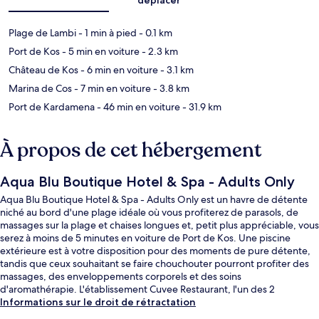
Plage de Lambi
- 1 min à pied
- 0.1 km
Port de Kos
- 5 min en voiture
- 2.3 km
Château de Kos
- 6 min en voiture
- 3.1 km
Marina de Cos
- 7 min en voiture
- 3.8 km
Port de Kardamena
- 46 min en voiture
- 31.9 km
À propos de cet hébergement
Aqua Blu Boutique Hotel & Spa - Adults Only
Aqua Blu Boutique Hotel & Spa - Adults Only est un havre de détente
niché au bord d'une plage idéale où vous profiterez de parasols, de
massages sur la plage et chaises longues et, petit plus appréciable, vous
serez à moins de 5 minutes en voiture de Port de Kos. Une piscine
extérieure est à votre disposition pour des moments de pure détente,
tandis que ceux souhaitant se faire chouchouter pourront profiter des
massages, des enveloppements corporels et des soins
d'aromathérapie. L'établissement Cuvee Restaurant, l'un des 2
restaurants, sert des spécialités Cuisine méditerranéenne et est ouvert
Informations sur le droit de rétractation
pour le petit déjeuner et le dîner. Cet hôtel de luxe abrite en outre un