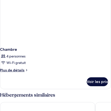
Chambre
4 personnes
Wi-Fi gratuit
Plus
Plus de détails
de
détails
Voir les prix
sur
le
type
Hébergements similaires
de
chambre
OKU Hotel Kos - Adults Only
Apollon 
Chambre