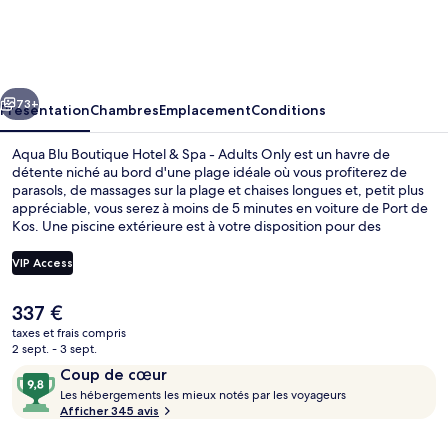
Blu
Boutique
Hotel
cédent
Suivant
&
73+
Présentation
Chambres
Emplacement
Conditions
Spa
Aqua Blu Boutique Hotel & Spa - Adults Only est un havre de
-
détente niché au bord d'une plage idéale où vous profiterez de
parasols, de massages sur la plage et chaises longues et, petit plus
Adults
appréciable, vous serez à moins de 5 minutes en voiture de Port de
Only
Kos. Une piscine extérieure est à votre disposition pour des
moments de pure détente, tandis que ceux souhaitant se faire
chouchouter pourront profiter des massages, des enveloppements
VIP Access
corporels et des soins d'aromathérapie. L'établissement Cuvee
Restaurant, l'un des 2 restaurants, sert des spécialités Cuisine
Le
337 €
méditerranéenne et est ouvert pour le petit déjeuner et le dîner.
2 restaurants servant le petit déjeuner,
prix
Cet hôtel de luxe abrite en outre un bar en bord de piscine, un
taxes et frais compris
actuel
2 sept. - 3 sept.
centre de remise en forme et une salle de fitness. Les autres
est
voyageurs ne disent que du bien en ce qui concerne le personnel
Avis
9,8
Coup de cœur
de
attentionné.
voyageurs
L
sur
Les hébergements les mieux notés par les voyageurs
337 €.
e
Afficher 345 avis
10,
s
Coup