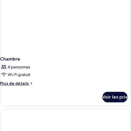
Chambre
4 personnes
Wi-Fi gratuit
Plus
Plus de détails
de
détails
Voir les prix
sur
le
type
de
chambre
Chambre