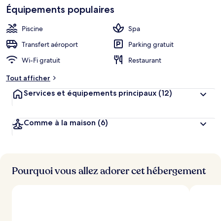
de
Équipements populaires
h
cœur
é
b
Piscine
Spa
e
r
Transfert aéroport
Parking gratuit
g
Wi-Fi gratuit
Restaurant
e
m
Tout afficher
e
n
Services et équipements principaux
(12)
t
s
Comme à la maison
(6)
l
e
s
m
i
Pourquoi vous allez adorer cet hébergement
e
u
x
n