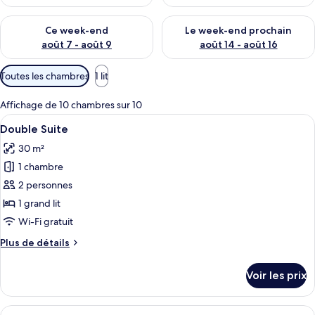
Vérifier la disponibilité pour ce week-end août 7 - août 9
Vérifier la disponibilité pour 
Ce week-end
Le week-end prochain
août 7 - août 9
août 14 - août 16
Filtres
Toutes les chambres
1 lit
disponibles
pour
Affichage de 10 chambres sur 10
les
Afficher
Une chambre d’hôtel moderne, dotée d’
4
Double Suite
chambres
toutes
30 m²
les
1 chambre
photos
pour
2 personnes
ce
1 grand lit
type
Wi-Fi gratuit
de
Plus
Plus de détails
chambre :
de
Double
détails
Voir les prix
sur
Suite
le
type
Afficher
Une piscine avec des marches menant à 