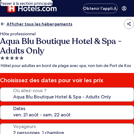
Passer à la section principale
Obtenir l’appli
Afficher tous les hébergements
Hôte professionnel
Aqua Blu Boutique Hotel & Spa -
Adults Only
Hébergement
5.0 étoiles
Hôtel pour adultes en bord de plage avec spa, non loin de Port de Kos
Choisissez des dates pour voir les prix
Où allez-vous ?
Dates
Voyageurs