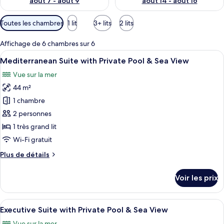
août 7 - août 9
août 14 - août 16
Filtres
Toutes les chambres
1 lit
3+ lits
2 lits
disponibles
pour
Affichage de 6 chambres sur 6
les
Afficher
Une chambre d’hôtel moderne dotée d’u
9
Mediterranean Suite with Private Pool & Sea View
chambres
toutes
Vue sur la mer
les
44 m²
photos
pour
1 chambre
ce
2 personnes
type
1 très grand lit
de
Wi-Fi gratuit
chambre :
Plus
Plus de détails
Mediterranean
de
Suite
détails
Voir les prix
with
sur
le
Private
type
Afficher
Une chambre d’hôtel bien rangée, avec 
Pool
17
de
Executive Suite with Private Pool & Sea View
toutes
&
chambre
Vue sur la mer