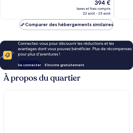
Le
394 €
349 avis
290 avis
nouveau
taxes et frais compris
prix
22 août - 23 août
est
de
Comparer des hébergements similaires
394 €
Connectez-vous pour découvrir les réductions et les
avantages dont vous pouvez bénéficier. Plus de récompenses
pour plus d’aventures !
Se connecter
S’inscrire gratuitement
À propos du quartier