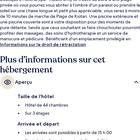
privée où vous pourrez vous abriter à l'ombre d'un parasol ou prendre le
soleil sur une chaise longue et petit plus appréciable, vous serez à moins
de 10 minutes de marche de Plage de Kiotari. Une piscine extérieure et
une piscine couverte sont à votre disposition pour des moments de
pure détente, tandis que ceux souhaitant se faire chouchouter pourront
profiter des massages, des soins d'hydrothérapie et un service de
manucure et pédicure. Bénéficiant d'un emplacement privilégié en
bord de plage, l'hébergement Impressions Restaurant sert des
Informations sur le droit de rétractation
spécialités Cuisine internationale et est ouvert pour le petit déjeuner, le
déjeuner et le dîner. Cet hôtel de luxe vous fait également profiter
Plus d’informations sur cet
d'une terrasse sur le toit, d'un bar en bord de piscine et d'un centre de
hébergement
remise en forme.
Aperçu
Taille de l'hôtel
Hôtel de 44 chambres
Sur 3 étages
Arrivée et départ
Les arrivées sont possibles à partir de 15 h 00