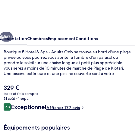
Boutique
5
Hotel
&
cédent
Suivant
Spa
167+
Présentation
Chambres
Emplacement
Conditions
-
Boutique 5 Hotel & Spa - Adults Only se trouve au bord d'une plage
Adults
privée où vous pourrez vous abriter à l'ombre d'un parasol ou
prendre le soleil sur une chaise longue et petit plus appréciable,
Only
vous serez à moins de 10 minutes de marche de Plage de Kiotari.
Une piscine extérieure et une piscine couverte sont à votre
disposition pour des moments de pure détente, tandis que ceux
souhaitant se faire chouchouter pourront profiter des massages,
Le
329 €
des soins d'hydrothérapie et un service de manucure et pédicure.
prix
taxes et frais compris
Bénéficiant d'un emplacement privilégié en bord de plage,
actuel
31 août - 1 sept.
l'hébergement Impressions Restaurant sert des spécialités Cuisine
Executive Suite with Private Pool & Se
est
Avis
internationale et est ouvert pour le petit déjeuner, le déjeuner et le
Exceptionnel
9,8
Afficher 177 avis
de
9,8 sur 10
dîner. Cet hôtel de luxe vous fait également profiter d'une terrasse
voyageurs
329 €.
sur le toit, d'un bar en bord de piscine et d'un centre de remise en
forme.
Équipements populaires