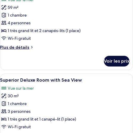
Mediterranean
les
Sea
Suite
59 m²
photos
View
with
pour
1 chambre
Private
ce
Pool
4 personnes
&
type
1 très grand lit et 2 canapés-lits (1 place)
Sea
de
Wi-Fi gratuit
View
chambre :
Plus
Plus de détails
Executive
de
Suite
détails
Voir les prix
with
sur
le
Private
type
Afficher
Une chambre moderne avec un grand li
Pool
6
de
Superior Deluxe Room with Sea View
toutes
&
chambre
Vue sur la mer
Executive
les
Sea
Suite
30 m²
photos
View
with
pour
1 chambre
Private
ce
Pool
3 personnes
&
type
1 très grand lit et 1 canapé-lit (1 place)
Sea
de
Wi-Fi gratuit
View
chambre :