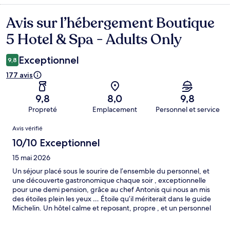
Avis sur l’hébergement Boutique
Avis
5 Hotel & Spa - Adults Only
Exceptionnel
9,8
177 avis
9,8
8,0
9,8
Propreté
Emplacement
Personnel et service
Avis
Avis vérifié
10/10 Exceptionnel
15 mai 2026
Un séjour placé sous le sourire de l’ensemble du personnel, et
une découverte gastronomique chaque soir , exceptionnelle
pour une demi pension, grâce au chef Antonis qui nous an mis
des étoiles plein les yeux … Étoile qu’il mériterait dans le guide
Michelin. Un hôtel calme et reposant, propre , et un personnel
attentionné. Nous le recommandons vivement.