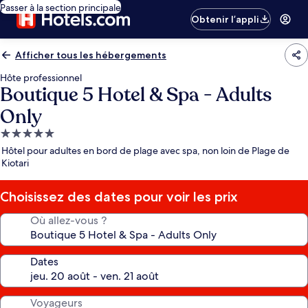
Passer à la section principale
Obtenir l’appli
Afficher tous les hébergements
Hôte professionnel
Boutique 5 Hotel & Spa - Adults
Only
Hébergement
5.0 étoiles
Hôtel pour adultes en bord de plage avec spa, non loin de Plage de
Kiotari
Choisissez des dates pour voir les prix
Où allez-vous ?
Dates
Voyageurs