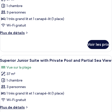
photos
View
Private
pour
1 chambre
Pool,
ce
Partial
3 personnes
Sea
type
1 très grand lit et 1 canapé-lit (1 place)
View
de
Wi-Fi gratuit
chambre :
Plus
Plus de détails
Superior
de
Junior
détails
Voir les prix
Suite
sur
le
with
type
Afficher
Une chambre d’hôtel moderne avec un g
Private
6
de
Superior Junior Suite with Private Pool and Partial Sea View
toutes
Pool
chambre
Vue sur la plage
Superior
les
&
Junior
37 m²
photos
Sea
Suite
pour
View
1 chambre
with
ce
Private
3 personnes
Pool
type
1 très grand lit et 1 canapé-lit (1 place)
&
de
Wi-Fi gratuit
Sea
chambre :
View
Plus
Plus de détails
Superior
de