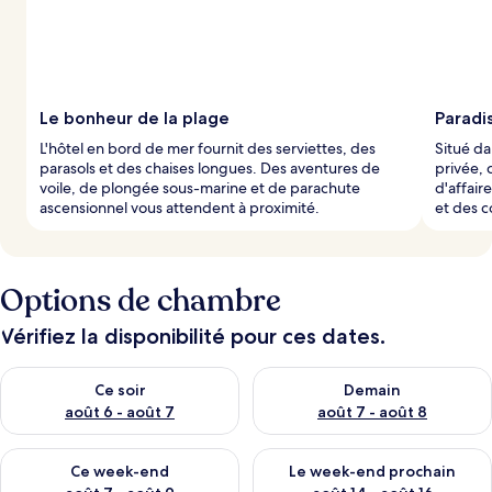
Le bonheur de la plage
Paradis
L'hôtel en bord de mer fournit des serviettes, des
Situé d
parasols et des chaises longues. Des aventures de
privée, c
voile, de plongée sous-marine et de parachute
d'affair
ascensionnel vous attendent à proximité.
et des c
Options de chambre
Vérifiez la disponibilité pour ces dates.
Vérifier la disponibilité pour ce soir août 6 - août 7
Vérifier la disponibilité pour 
Ce soir
Demain
août 6 - août 7
août 7 - août 8
Vérifier la disponibilité pour ce week-end août 7 - août 9
Vérifier la disponibilité pour 
Ce week-end
Le week-end prochain