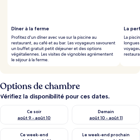
Dîner à la ferme
La perf
Profitez d'un dîner avec vue sur la piscine au
La pisci
restaurant, au café et au bar. Les voyageurs savourent
longues 
un buffet gratuit petit déjeuner et des options
voyageur
végétaliennes. Les visites de vignobles agrémentent
restaura
le séjour à la ferme.
Options de chambre
Vérifiez la disponibilité pour ces dates.
Vérifier la disponibilité pour ce soir août 9 - août 10
Vérifier la disponibilité pour 
Ce soir
Demain
août 9 - août 10
août 10 - août 11
Vérifier la disponibilité pour ce week-end août 14 - août 16
Vérifier la disponibilité pour
Ce week-end
Le week-end prochain