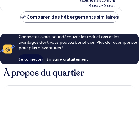
taxes et frais compris
prix
4 sept. - 5 sept.
est
de
Comparer des hébergements similaires
203 €
Connectez-vous pour découvrir les réductions et les
avantages dont vous pouvez bénéficier. Plus de récompenses
pour plus d’aventures !
Se connecter
S’inscrire gratuitement
À propos du quartier