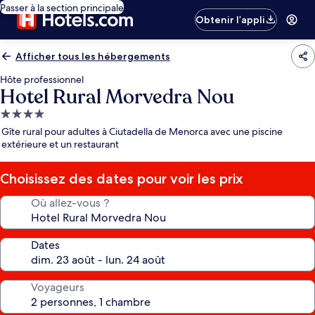
Passer à la section principale
Obtenir l’appli
Afficher tous les hébergements
Hôte professionnel
Hotel Rural Morvedra Nou
Hébergement
4.0 étoiles
Gîte rural pour adultes à Ciutadella de Menorca avec une piscine
extérieure et un restaurant
Choisissez des dates pour voir les prix
Où allez-vous ?
Dates
Voyageurs