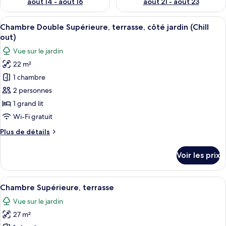
août 14 - août 16
août 21 - août 23
Afficher
Un espace extérieur aménagé, abrité et
10
Chambre Double Supérieure, terrasse, côté jardin (Chill
toutes
out)
les
Vue sur le jardin
photos
22 m²
pour
1 chambre
ce
type
2 personnes
de
1 grand lit
chambre :
Wi-Fi gratuit
Chambre
Plus
Plus de détails
Double
de
Supérieure,
détails
Voir les prix
sur
terrasse,
le
côté
type
Afficher
Une terrasse sur le toit avec un canapé
jardin
13
de
Chambre Supérieure, terrasse
toutes
(Chill
chambre
Vue sur le jardin
Chambre
les
out)
Double
27 m²
photos
Supérieure,