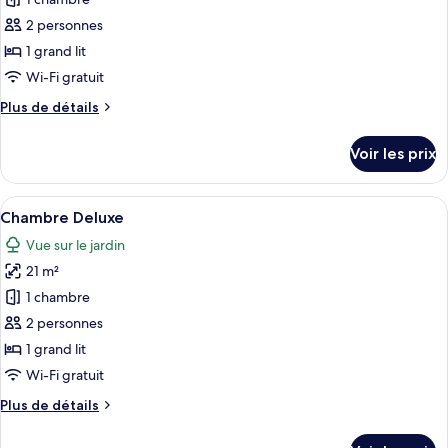
pour
ce
2 personnes
type
1 grand lit
de
Wi-Fi gratuit
chambre :
Plus
Plus de détails
Chambre
de
Double
détails
Voir les prix
sur
le
type
Afficher
Une chambre à coucher avec un lit, une
6
de
Chambre Deluxe
toutes
chambre
Vue sur le jardin
Chambre
les
Double
21 m²
photos
pour
1 chambre
ce
2 personnes
type
1 grand lit
de
Wi-Fi gratuit
chambre :
Plus
Plus de détails
Chambre
de
Deluxe
détails