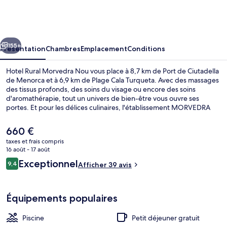
Rural
Morvedra
Nou
cédent
Suivant
155+
Présentation
Chambres
Emplacement
Conditions
Hotel Rural Morvedra Nou vous place à 8,7 km de Port de Ciutadella
de Menorca et à 6,9 km de Plage Cala Turqueta. Avec des massages
des tissus profonds, des soins du visage ou encore des soins
d'aromathérapie, tout un univers de bien-être vous ouvre ses
portes. Et pour les délices culinaires, l'établissement MORVEDRA
NOU vous sert des spécialités Cuisine internationale. Une piscine
extérieure, un bar en bord de piscine et une salle de fitness ouverte
Le
660 €
24 h/24 figurent également parmi les petits plus offerts.
prix
taxes et frais compris
actuel
16 août - 17 août
Extérieur
est
Avis
Exceptionnel
9,4
Afficher 39 avis
de
9,4 sur 10
voyageurs
660 €.
Équipements populaires
Piscine
Petit déjeuner gratuit