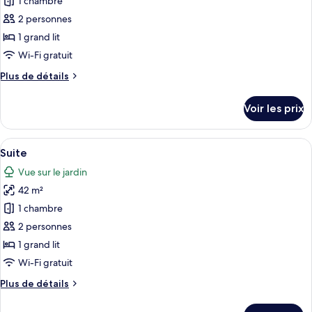
pour
1 chambre
patio
ce
2 personnes
type
1 grand lit
de
Wi-Fi gratuit
chambre :
Plus
Plus de détails
Suite
de
Junior,
détails
Voir les prix
terrasse,
sur
le
côté
type
Afficher
Une chambre à coucher avec un lit, un
jardin
11
de
Suite
toutes
(Chill
chambre
Vue sur le jardin
Suite
les
out)
Junior,
42 m²
photos
terrasse,
pour
1 chambre
côté
ce
jardin
2 personnes
(Chill
type
1 grand lit
out)
de
Wi-Fi gratuit
chambre :
Plus
Plus de détails
Suite
de
détails