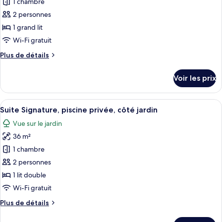
pour
1 chambre
terrasse,
ce
côté
2 personnes
jardin
type
1 grand lit
(Chill
de
Wi-Fi gratuit
out)
chambre :
Plus
Plus de détails
Chambre
de
Supérieure,
détails
Voir les prix
terrasse
sur
le
type
Afficher
Une chambre à coucher comprenant un l
11
de
Suite Signature, piscine privée, côté jardin
toutes
chambre
Vue sur le jardin
Chambre
les
Supérieure,
36 m²
photos
terrasse
pour
1 chambre
ce
2 personnes
type
1 lit double
de
Wi-Fi gratuit
chambre :
Plus
Plus de détails
Suite
de
Signature,
détails