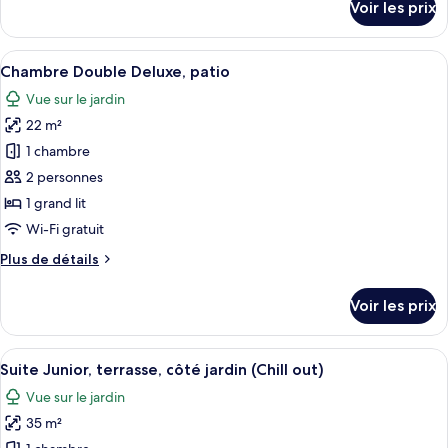
Voir les prix
piscine
sur
le
privée,
type
Afficher
Chambre Double Deluxe, patio | Literie
côté
8
de
Chambre Double Deluxe, patio
toutes
jardin
chambre
Vue sur le jardin
Suite
les
Signature,
22 m²
photos
piscine
pour
1 chambre
privée,
ce
côté
2 personnes
jardin
type
1 grand lit
de
Wi-Fi gratuit
chambre :
Plus
Plus de détails
Chambre
de
Double
détails
Voir les prix
Deluxe,
sur
le
patio
type
Afficher
Une chambre spacieuse avec un grand li
11
de
Suite Junior, terrasse, côté jardin (Chill out)
toutes
chambre
Vue sur le jardin
Chambre
les
Double
35 m²
photos
Deluxe,