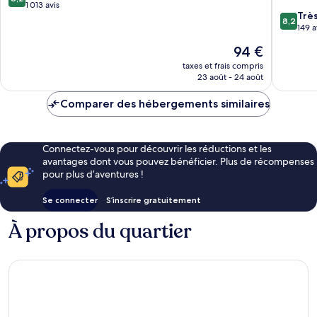
Pedro
sur
1 013 avis
8.2
Trè
Sula
10,
8,2
sur
149 a
Très
10,
bien,
Le
94 €
Très
1 013 avis
nouveau
bien,
taxes et frais compris
prix
23 août - 24 août
149 avis
est
de
Comparer des hébergements similaires
94 €
Connectez-vous pour découvrir les réductions et les
avantages dont vous pouvez bénéficier. Plus de récompenses
pour plus d’aventures !
Se connecter
S’inscrire gratuitement
À propos du quartier