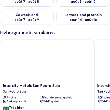
août 7 - août 8
août 8 - août 9
Vérifier la disponibilité pour ce week-end août 7 - août 9
Vérifier la disponibilité pour 
Ce week-end
Le week-end prochain
août 7 - août 9
août 14 - août 16
Hébergements similaires
Intercity Hotels San Pedro Sula
Intercit
Intercity
Intercity
Intercity Hotels San Pedro Sula
Interc
Hotels
Tower
San Pedro Sula
San Ped
San
San
Piscine
Petit déjeuner gratuit
Piscin
Pedro
Pedro
Parking gratuit
Wi-Fi gratuit
Wi-Fi 
Sula
Sula
San
8.2
Très bien
8,2