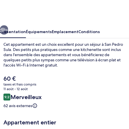
A
15
MIN
cédent
Suivant
DEL
1+
Présentation
Équipements
Emplacement
Conditions
AEROPUERTO
Cet appartement est un choix excellent pour un séjour à San Pedro
Sula. Des petits plus pratiques comme une kitchenette sont inclus
dans l'ensemble des appartements et vous bénéficierez de
quelques petits plus sympas comme une télévision à écran plat et
l'accès Wi-Fi à Internet gratuit.
Le
60 €
prix
taxes et frais compris
actuel
11 août - 12 août
Plage
est
Avis
Merveilleux
9,2
de
9,2 sur 10
voyageurs
60 €.
62 avis externes
Appartement entier