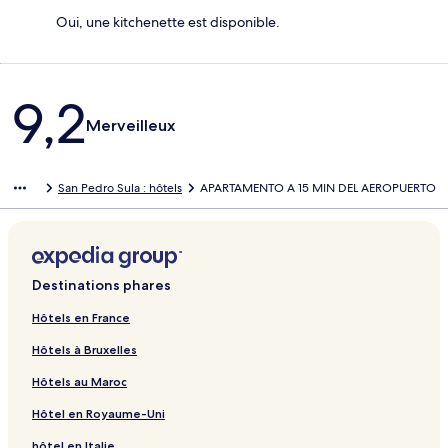
Oui, une kitchenette est disponible.
Avis
9,2
Merveilleux
San Pedro Sula : hôtels
APARTAMENTO A 15 MIN DEL AEROPUERTO
Destinations phares
Hôtels en France
Hôtels à Bruxelles
Hôtels au Maroc
Hôtel en Royaume-Uni
hôtel en Italie