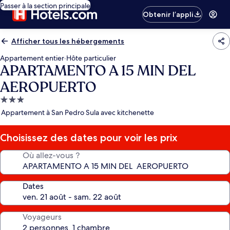
Passer à la section principale
Obtenir l’appli
Afficher tous les hébergements
Appartement entier
·
Hôte particulier
APARTAMENTO A 15 MIN DEL
AEROPUERTO
Hébergement
3.0 étoiles
Appartement à San Pedro Sula avec kitchenette
Choisissez des dates pour voir les prix
Où allez-vous ?
Dates
Voyageurs