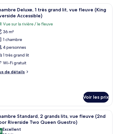
leuve
hambre
es et une table.
teur portable, rideaux occultants
fficher
Bureau, espace de travail pour ordinateur por
ite,
4
King
ambre Deluxe, 1 très grand lit, vue fleuve (King
outes
verside Accessible)
uite
ès
s
iverside)
Vue sur la rivière / le fleuve
and
hotos
36 m²
our
e
1 chambre
e
euve
ing
ype
4 personnes
ite
e
1 très grand lit
verside)
hambre :
Wi-Fi gratuit
hambre
us
us de détails
eluxe,
e
tails
r
rès
rand
Voir les prix
pe
t,
e
ue
hambre
ieur.
teur portable, rideaux occultants
fficher
Vue sur l’eau
hambre
4
leuve
ambre Standard, 2 grands lits, vue fleuve (2nd
outes
luxe,
loor Riverside Two Queen Guestro)
King
s
Excellent
iverside
ès
8
hotos
8,8 sur 10