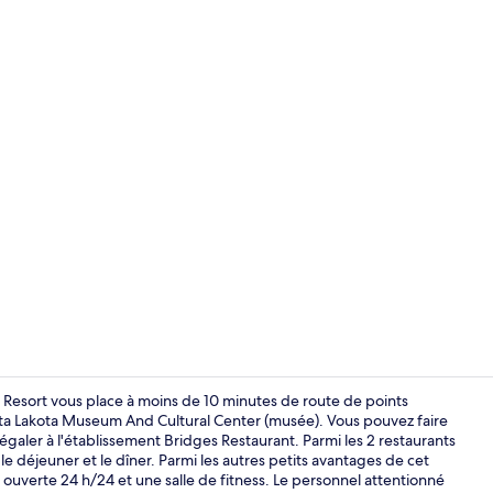
Espace maria
e Resort vous place à moins de 10 minutes de route de points
ta Lakota Museum And Cultural Center (musée). Vous pouvez faire
égaler à l'établissement Bridges Restaurant. Parmi les 2 restaurants
Piscine couv
, le déjeuner et le dîner. Parmi les autres petits avantages de cet
ouverte 24 h/24 et une salle de fitness. Le personnel attentionné