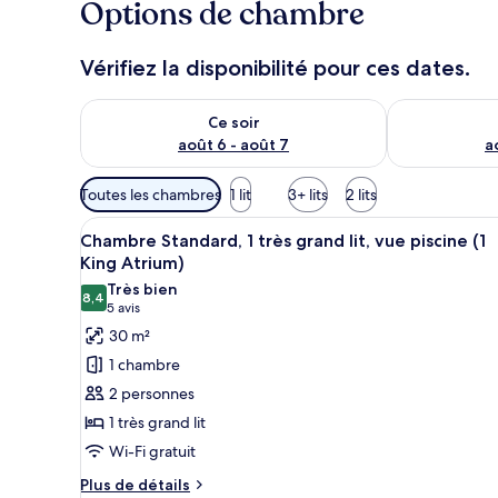
Options de chambre
Vérifiez la disponibilité pour ces dates.
Vérifier la disponibilité pour ce soir août 6 - août 7
Vérifier la di
Ce soir
août 6 - août 7
a
Filtres
Toutes les chambres
1 lit
3+ lits
2 lits
disponibles
Afficher
Vue depuis une fenêtre, avec un
pour
3
Chambre Standard, 1 très grand lit, vue piscine (1
toutes
les
King Atrium)
les
chambres
Très bien
8,4
photos
8,4 sur 10
(5 avis)
5 avis
pour
30 m²
ce
1 chambre
type
2 personnes
de
1 très grand lit
chambre :
Wi-Fi gratuit
Chambre
Standard,
Plus
Plus de détails