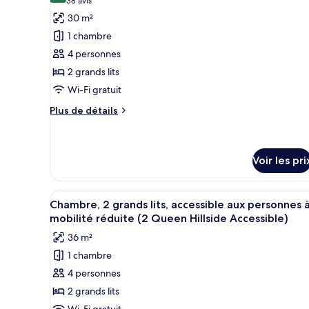
(38 avis)
38 avis
-
très
pour
30 m²
grand
2nd
ce
lit,
1 chambre
Floor)
vue
type
4 personnes
fleuve
de
(King
2 grands lits
chambre :
Suite
Wi-Fi gratuit
Chambre
Riverside
-
Standard,
Plus
Plus de détails
2nd
de
2
Floor)
détails
grands
sur
lits
le
Voir les pri
(Standard
type
de
Hillside
Afficher
Une chambre d’hôtel avec deux l
chambre
3
Two
Chambre, 2 grands lits, accessible aux personnes 
Chambre
toutes
mobilité réduite (2 Queen Hillside Accessible)
Queen
Standard,
les
2
Bedroom)
36 m²
photos
grands
1 chambre
lits
pour
(Standard
4 personnes
ce
Hillside
type
2 grands lits
Two
de
Queen
Wi-Fi gratuit