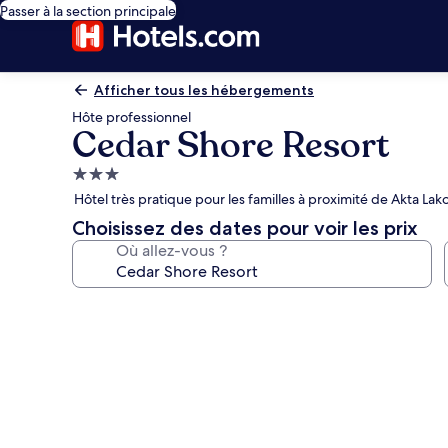
Passer à la section principale
Afficher tous les hébergements
Hôte professionnel
Cedar Shore Resort
Hébergement
3.0 étoiles
Hôtel très pratique pour les familles à proximité de Akta La
Choisissez des dates pour voir les prix
Où allez-vous ?
Galerie
photos
de
l’hébergement
Cedar