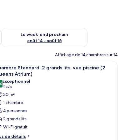
-end août 7 - août 9
Vérifier la disponibilité pour le week-end prochain août 14 - a
Le week-end prochain
août 14 - août 16
Affichage de 14 chambres sur 14
un téléviseur posé sur un meuble en bois, une fenêtre donnant sur des arbres 
fficher
Une chambre d’hôtel avec deux lits, un bureau,
4
ambre Standard, 2 grands lits, vue piscine (2
outes
ueens Atrium)
s
Exceptionnel
,0
hotos
10,0 sur 10
(4 avis)
4 avis
our
30 m²
e
1 chambre
ype
4 personnes
e
2 grands lits
hambre :
Wi-Fi gratuit
hambre
tandard,
us
us de détails