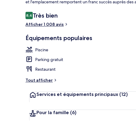
et l'emplacement remportent un franc succès auprès des 
Avis
Très bien
8,4
8,4 sur 10
voyageurs
Afficher 1 008 avis
Aire de piqu
Équipements populaires
Piscine
Parking gratuit
Restaurant
Tout afficher
Services et équipements principaux
(12)
Pour la famille
(6)