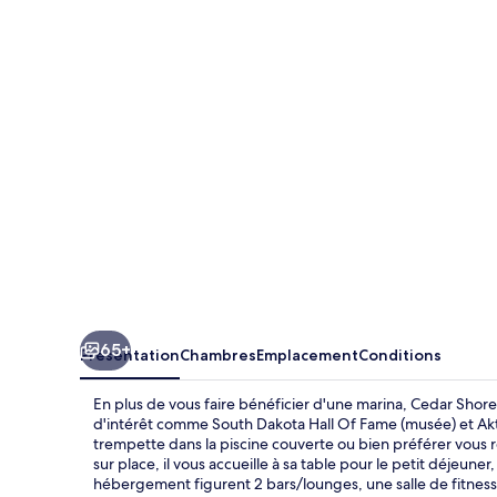
Shore
Resort
65+
Présentation
Chambres
Emplacement
Conditions
En plus de vous faire bénéficier d'une marina, Cedar Shor
d'intérêt comme South Dakota Hall Of Fame (musée) et Ak
trempette dans la piscine couverte ou bien préférer vous r
sur place, il vous accueille à sa table pour le petit déjeuner
hébergement figurent 2 bars/lounges, une salle de fitness 