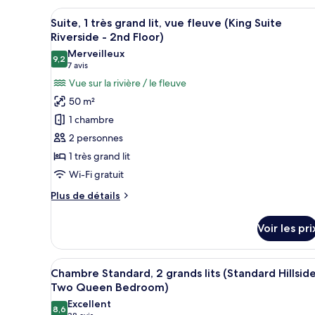
de
piscine,
Afficher
Un salon comprenant un canapé, 
chambre
5
en
Suite, 1 très grand lit, vue fleuve (King Suite
Chambre
toutes
Riverside - 2nd Floor)
bord
Standard,
les
2
Merveilleux
de
9,2
photos
9,2 sur 10
grands
(7 avis)
7 avis
piscine
lits,
pour
Vue sur la rivière / le fleuve
(2
vue
ce
50 m²
Queens
piscine,
type
en
Poolside)
1 chambre
de
bord
2 personnes
de
chambre :
piscine
1 très grand lit
Suite,
(2
Wi-Fi gratuit
1
Queens
très
Poolside)
Plus
Plus de détails
grand
de
détails
lit,
Voir les pri
sur
vue
le
fleuve
type
Afficher
Une chambre d’hôtel avec deux l
3
de
(King
Chambre Standard, 2 grands lits (Standard Hillsid
toutes
chambre
Two Queen Bedroom)
Suite
Suite,
les
Excellent
Riverside
1
8,6
photos
8,6 sur 10