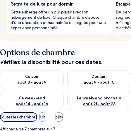
Retraite de luxe pour dormir
Escapa
Cette auberge offre un pur plaisir avec son
L'auberg
hébergement de luxe. Chaque chambre dispose
soigneus
d'une décoration personnalisée et soignée pour une
mélange
expérience personnalisée.
d'esthét
Options de chambre
Vérifiez la disponibilité pour ces dates.
Vérifier la disponibilité pour ce soir août 8 - août 9
Vérifier la disponibilité pour 
Ce soir
Demain
août 8 - août 9
août 9 - août 10
Vérifier la disponibilité pour ce week-end août 14 - août 16
Vérifier la disponibilité pour
Ce week-end
Le week-end prochain
août 14 - août 16
août 21 - août 23
Filtres
Toutes les chambres
1 lit
2 lits
disponibles
pour
Affichage de 7 chambres sur 7