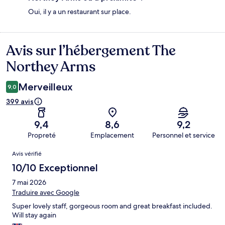
Oui, il y a un restaurant sur place.
Avis sur l’hébergement The
Avis
Northey Arms
Merveilleux
9,0
399 avis
9,4
8,6
9,2
Propreté
Emplacement
Personnel et service
Avis
Avis vérifié
10/10 Exceptionnel
7 mai 2026
Traduire avec Google
Super lovely staff, gorgeous room and great breakfast included.
Will stay again