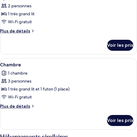
les
Double
2 personnes
photos
Supérieure
pour
1 très grand lit
ce
Wi-Fi gratuit
type
Plus
Plus de détails
de
de
chambre :
détails
Voir les prix
sur
Chambre
le
Classique
type
Afficher
Une chambre à coucher avec un lit, un
5
de
Chambre
toutes
chambre
1 chambre
Chambre
les
Classique
3 personnes
photos
pour
1 très grand lit et 1 futon (1 place)
ce
Wi-Fi gratuit
type
Plus
Plus de détails
de
de
chambre :
détails
Voir les prix
sur
Chambre
le
type
Hébergements similaires