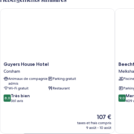
de
chambre
Guyers House Hotel
Beechfie
Chambre
Guyers
Beechfi
Guyers House Hotel
Beechf
House
House
Corsham
Melksh
Hotel
Hotel
Animaux de compagnie
Parking gratuit
Piscin
Corsham
Melksh
admis
Wi-Fi gratuit
Restaurant
Parkin
8.0
9.0
Très bien
Mer
8,0
9,0
sur
sur
361 avis
409 
10,
10,
Très
Merveill
Le
107 €
bien,
409 avis
nouveau
361 avis
taxes et frais compris
prix
9 août - 10 août
est