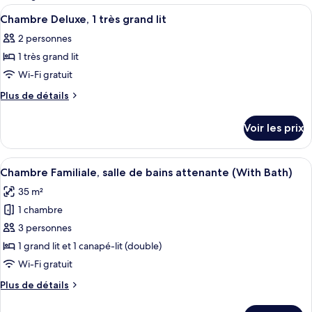
les
Afficher
Une chambre à coucher bien rangée, av
6
Chambre Deluxe, 1 très grand lit
chambres
toutes
2 personnes
les
1 très grand lit
photos
pour
Wi-Fi gratuit
ce
Plus
Plus de détails
type
de
détails
de
Voir les prix
sur
chambre :
le
Chambre
type
Afficher
Une chambre à coucher avec un grand l
6
Deluxe,
de
Chambre Familiale, salle de bains attenante (With Bath)
toutes
chambre
1
35 m²
Chambre
les
très
Deluxe,
1 chambre
photos
grand
1
pour
3 personnes
très
lit
ce
grand
1 grand lit et 1 canapé-lit (double)
lit
type
Wi-Fi gratuit
de
Plus
Plus de détails
chambre :
de
Chambre
détails