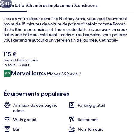
43+
Présentation
Chambres
Emplacement
Conditions
Lors de votre séjour dans The Northey Arms, vous vous trouverez à
moins de 15 minutes de voiture de points d'intérêt comme Roman
Baths (thermes romains) et Thermes de Bath. Si vous avez un creux,
faites une halte au restaurant, tandis qu'au bar/salon, vous pourrez
vous détendre autour d'un verre en fin de journée. Cet hôtel-
auberge de luxe abrite en outre une terrasse et un jardin.
Le
115 €
prix
taxes et frais compris
actuel
16 août - 17 août
Cheminée
est
Avis
Merveilleux
9,0
Afficher 399 avis
de
9,0 sur 10
voyageurs
115 €.
Équipements populaires
Animaux de compagnie
Parking gratuit
admis
Wi-Fi gratuit
Restaurant
Bar
Non-fumeurs