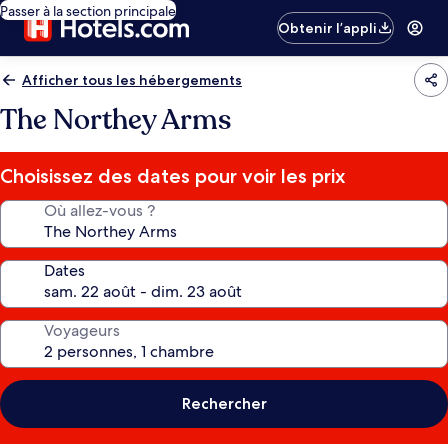
Passer à la section principale
Obtenir l’appli
Afficher tous les hébergements
The Northey Arms
Choisissez des dates pour voir les prix
Où allez-vous ?
Dates
Voyageurs
Rechercher