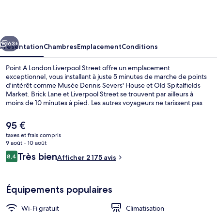
A
London
Liverpool
cédent
Suivant
Street
63+
Présentation
Chambres
Emplacement
Conditions
Point A London Liverpool Street offre un emplacement
exceptionnel, vous installant à juste 5 minutes de marche de points
d'intérêt comme Musée Dennis Severs' House et Old Spitalfields
Market. Brick Lane et Liverpool Street se trouvent par ailleurs à
moins de 10 minutes à pied. Les autres voyageurs ne tarissent pas
d'éloges en ce qui concerne le personnel attentionné et
l'emplacement. L'hébergement se situe à une très courte distance à
Le
95 €
pied des transports publics : Station de métro aérien Overground
prix
taxes et frais compris
Shoreditch High Street se trouve à 5 min et Station de métro
actuel
9 août - 10 août
Liverpool Street, à 8 min.
Jardin
est
Avis
Très bien
8,4
Afficher 2 175 avis
de
8,4 sur 10
voyageurs
95 €.
Équipements populaires
Wi-Fi gratuit
Climatisation