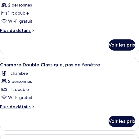
Double
2 personnes
photos
without
pour
1 lit double
Window
ce
Wi-Fi gratuit
type
Plus
Plus de détails
de
de
chambre :
détails
Voir les prix
sur
Chambre
le
Double
type
Afficher
Une chambre d’hôtel avec un lit, une a
Classique
10
de
Chambre Double Classique, pas de fenêtre
toutes
chambre
1 chambre
Chambre
les
Double
2 personnes
photos
Classique
pour
1 lit double
ce
Wi-Fi gratuit
type
Plus
Plus de détails
de
de
chambre :
détails
Voir les prix
sur
Chambre
le
Double
type
Afficher
Une chambre d’hôtel avec deux lits, un