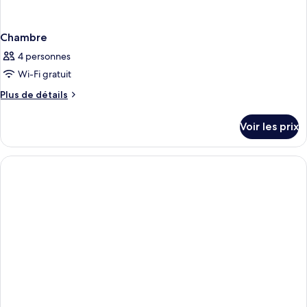
Chambre
4 personnes
Wi-Fi gratuit
Plus
Plus de détails
de
détails
Voir les prix
sur
le
type
de
chambre
Chambre