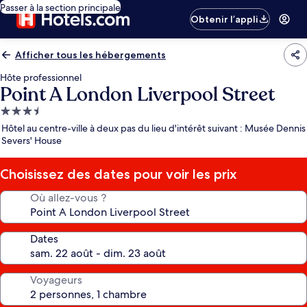
Passer à la section principale
Obtenir l’appli
Afficher tous les hébergements
Hôte professionnel
Point A London Liverpool Street
Hébergement
3.5 étoiles
Hôtel au centre-ville à deux pas du lieu d'intérêt suivant : Musée Dennis
Severs' House
Choisissez des dates pour voir les prix
Où allez-vous ?
Dates
Voyageurs