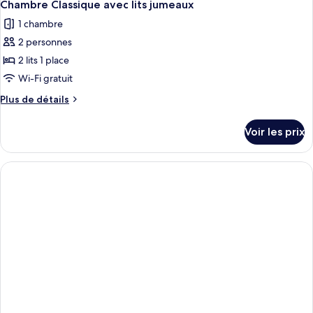
Classique,
11
de
Chambre Classique avec lits jumeaux
toutes
chambre
pas
1 chambre
Chambre
les
de
Double
2 personnes
photos
fenêtre
Classique,
pour
2 lits 1 place
pas
ce
de
Wi-Fi gratuit
fenêtre
type
Plus
Plus de détails
de
de
chambre :
détails
Voir les prix
sur
Chambre
le
Classique
type
avec
de
chambre
lits
Chambre
jumeaux
Classique
avec
lits
jumeaux