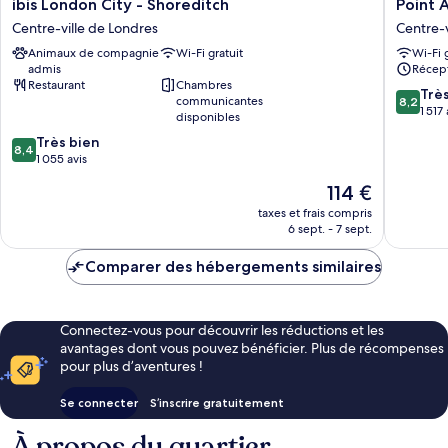
ibis
Point
ibis London City - Shoreditch
Point 
London
A
Centre-ville de Londres
Centre-v
City
London
Animaux de compagnie
Wi-Fi gratuit
Wi-Fi 
-
Shoredi
admis
Récept
Shoreditch
Centre-
Restaurant
Chambres
Centre-
ville
8.2
Trè
communicantes
8,2
ville
de
sur
1 517 
disponibles
de
Londres
10,
8.4
Très bien
Londres
Très
8,4
sur
1 055 avis
bien,
10,
1 517 avis
Le
114 €
Très
nouveau
bien,
taxes et frais compris
prix
6 sept. - 7 sept.
1 055 avis
est
de
Comparer des hébergements similaires
114 €
Connectez-vous pour découvrir les réductions et les
avantages dont vous pouvez bénéficier. Plus de récompenses
pour plus d’aventures !
Se connecter
S’inscrire gratuitement
À propos du quartier