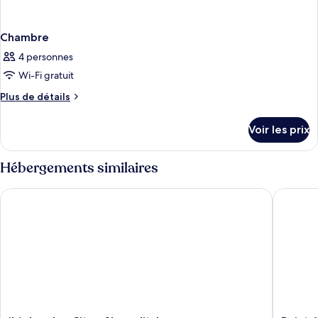
Chambre
4 personnes
Wi-Fi gratuit
Plus
Plus de détails
de
détails
Voir les prix
sur
le
type
Hébergements similaires
de
chambre
ibis London City - Shoreditch
Point A 
Chambre