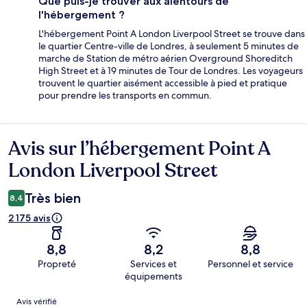
Que puis-je trouver aux alentours de
l'hébergement ?
L'hébergement Point A London Liverpool Street se trouve dans
le quartier Centre-ville de Londres, à seulement 5 minutes de
marche de Station de métro aérien Overground Shoreditch
High Street et à 19 minutes de Tour de Londres. Les voyageurs
trouvent le quartier aisément accessible à pied et pratique
pour prendre les transports en commun.
Avis sur l’hébergement Point A
Avis
London Liverpool Street
Très bien
8,4
2 175 avis
8,8
8,2
8,8
Propreté
Services et
Personnel et service
équipements
Avis
Avis vérifié