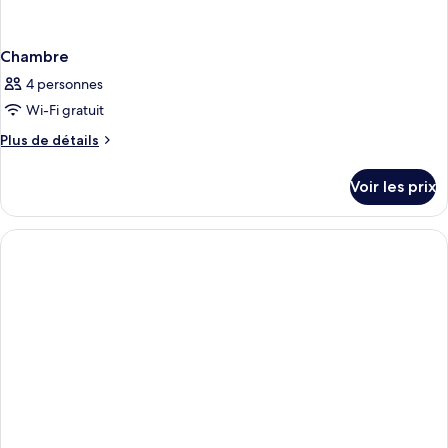
Chambre
4 personnes
Wi-Fi gratuit
Plus
Plus de détails
de
détails
Voir les prix
sur
le
type
de
chambre
Chambre