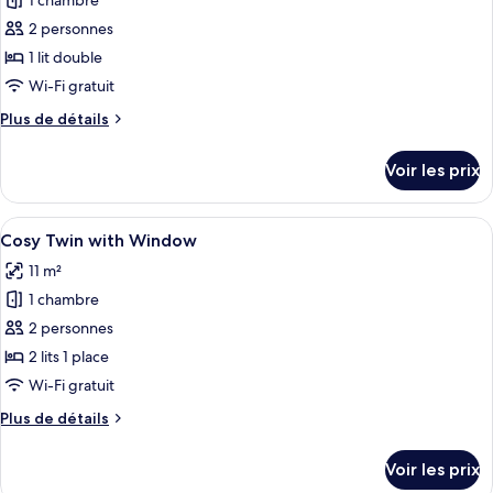
1 chambre
photos
with
pour
2 personnes
Window
ce
1 lit double
type
Wi-Fi gratuit
de
Plus
Plus de détails
chambre :
de
Cosy
détails
Voir les prix
sur
Double
le
without
type
Afficher
Une chambre d’hôtel avec deux lits, un
Window
9
de
Cosy Twin with Window
toutes
chambre
11 m²
Cosy
les
Double
1 chambre
photos
without
pour
2 personnes
Window
ce
2 lits 1 place
type
Wi-Fi gratuit
de
Plus
Plus de détails
chambre :
de
Cosy
détails
Voir les prix
sur
Twin