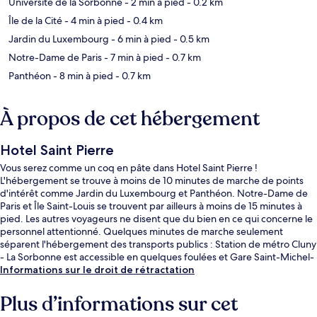
Université de la Sorbonne
- 2 min à pied
- 0.2 km
Île de la Cité
- 4 min à pied
- 0.4 km
Jardin du Luxembourg
- 6 min à pied
- 0.5 km
Notre-Dame de Paris
- 7 min à pied
- 0.7 km
Panthéon
- 8 min à pied
- 0.7 km
À propos de cet hébergement
Hotel Saint Pierre
Vous serez comme un coq en pâte dans Hotel Saint Pierre !
L'hébergement se trouve à moins de 10 minutes de marche de points
d'intérêt comme Jardin du Luxembourg et Panthéon. Notre-Dame de
Paris et Île Saint-Louis se trouvent par ailleurs à moins de 15 minutes à
pied. Les autres voyageurs ne disent que du bien en ce qui concerne le
personnel attentionné. Quelques minutes de marche seulement
séparent l'hébergement des transports publics : Station de métro Cluny
- La Sorbonne est accessible en quelques foulées et Gare Saint-Michel-
Notre-Dame se situe à 2 min à pied.
Informations sur le droit de rétractation
Plus d’informations sur cet