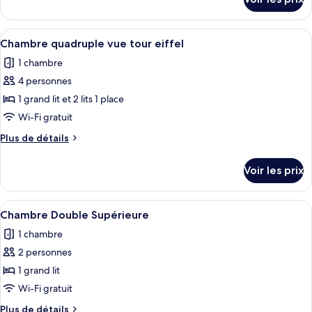
sur
Chambre
le
triple
type
Afficher
Une chambre d’hôtel avec un lit, des ta
vue
5
de
Chambre quadruple vue tour eiffel
toutes
chambre
tour
1 chambre
Chambre
les
eiffel
triple
4 personnes
photos
vue
pour
1 grand lit et 2 lits 1 place
tour
ce
eiffel
Wi-Fi gratuit
type
Plus
Plus de détails
de
de
chambre :
détails
Voir les prix
sur
Chambre
le
quadruple
type
Afficher
Une chambre d’hôtel avec un lit, un ca
vue
3
de
Chambre Double Supérieure
toutes
chambre
tour
1 chambre
Chambre
les
eiffel
quadruple
2 personnes
photos
vue
pour
1 grand lit
tour
ce
eiffel
Wi-Fi gratuit
type
Plus
Plus de détails