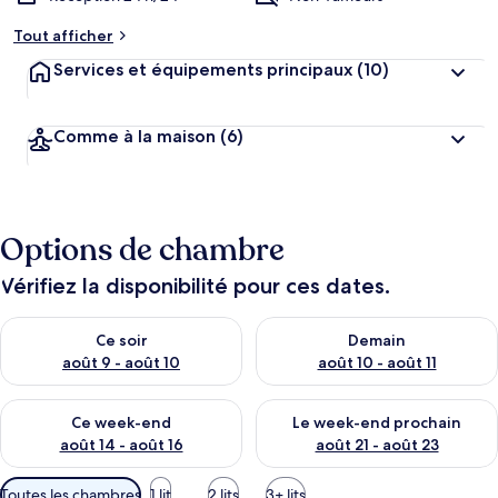
Tout afficher
Services et équipements principaux
(10)
Comme à la maison
(6)
Options de chambre
Vérifiez la disponibilité pour ces dates.
Vérifier la disponibilité pour ce soir août 9 - août 10
Vérifier la disponibilité pour 
Ce soir
Demain
août 9 - août 10
août 10 - août 11
Vérifier la disponibilité pour ce week-end août 14 - août 16
Vérifier la disponibilité pour
Ce week-end
Le week-end prochain
août 14 - août 16
août 21 - août 23
Filtres
Toutes les chambres
1 lit
2 lits
3+ lits