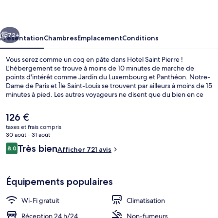
Pierre
cédent
Suivant
72+
Présentation
Chambres
Emplacement
Conditions
Vous serez comme un coq en pâte dans Hotel Saint Pierre !
L'hébergement se trouve à moins de 10 minutes de marche de
points d'intérêt comme Jardin du Luxembourg et Panthéon. Notre-
Dame de Paris et Île Saint-Louis se trouvent par ailleurs à moins de 15
minutes à pied. Les autres voyageurs ne disent que du bien en ce
qui concerne le personnel attentionné. Quelques minutes de
marche seulement séparent l'hébergement des transports publics :
Le
126 €
Station de métro Cluny - La Sorbonne est accessible en quelques
prix
taxes et frais compris
foulées et Gare Saint-Michel-Notre-Dame se situe à 2 min à pied.
actuel
30 août - 31 août
Vue depuis l’hébergement
est
Avis
Très bien
8,0
Afficher 721 avis
de
8,0 sur 10
voyageurs
126 €.
Équipements populaires
Wi-Fi gratuit
Climatisation
Réception 24 h/24
Non-fumeurs