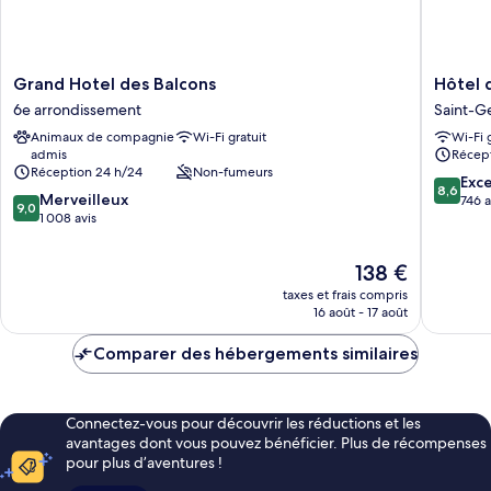
Grand
Hôtel
Grand Hotel des Balcons
Hôtel 
Hotel
de
6e arrondissement
Saint-G
des
Suez
Animaux de compagnie
Wi-Fi gratuit
Wi-Fi 
Balcons
Saint-
admis
Récept
6e
Germain
Réception 24 h/24
Non-fumeurs
arrondissement
des-
8.6
Exce
8,6
9.0
Merveilleux
Prés
sur
746 a
9,0
sur
1 008 avis
10,
10,
Excellen
Merveilleux,
746 avis
Le
138 €
1 008 avis
nouveau
taxes et frais compris
prix
16 août - 17 août
est
de
Comparer des hébergements similaires
138 €
Connectez-vous pour découvrir les réductions et les
avantages dont vous pouvez bénéficier. Plus de récompenses
pour plus d’aventures !