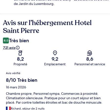
de Jardin du Luxembourg.
Avis sur l’hébergement Hotel
Avis
Saint Pierre
Très bien
8,0
721 avis
8,2
9,2
8,6
Propreté
Emplacement
Personnel et service
Avis
Avis vérifié
8/10 Très bien
16 mars 2026
Chambre propre. Personnel sympa. Commerces à proximité.
Climatisation silencieuse. Pratique pour un court séjour et bien
placé. Par contre toilettes étroites et bac de douche minuscule.
Richard, séjour de 2 nuits