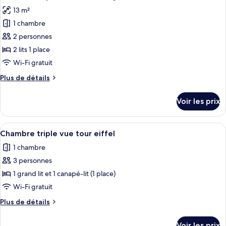
toutes
jumeaux,
chambre
13 m²
Chambre
les
2
Classique
1 chambre
photos
lits
avec
pour
2 personnes
une
lits
ce
jumeaux,
place
2 lits 1 place
2
type
Wi-Fi gratuit
lits
de
une
Plus
Plus de détails
chambre :
place
de
Chambre
détails
Voir les prix
sur
Supérieure
le
avec
type
Afficher
Une chambre d’hôtel avec un grand lit,
lits
9
de
Chambre triple vue tour eiffel
toutes
jumeaux
chambre
1 chambre
Chambre
les
Supérieure
3 personnes
photos
avec
pour
1 grand lit et 1 canapé-lit (1 place)
lits
ce
jumeaux
Wi-Fi gratuit
type
Plus
Plus de détails
de
de
chambre :
détails
Voir les prix