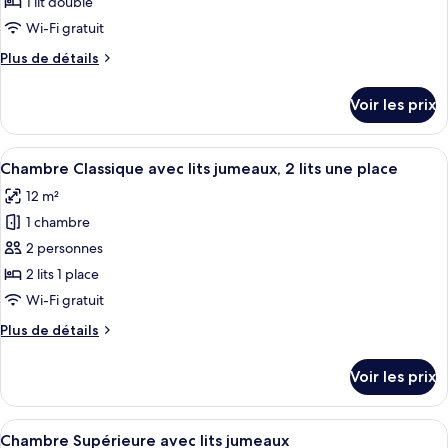
ce
1 lit double
type
Wi-Fi gratuit
de
Plus
Plus de détails
chambre :
de
Chambre
détails
Voir les prix
sur
Double
le
type
Afficher
Une chambre d’hôtel avec deux lits, un
6
de
Chambre Classique avec lits jumeaux, 2 lits une place
toutes
chambre
12 m²
Chambre
les
Double
1 chambre
photos
pour
2 personnes
ce
2 lits 1 place
type
Wi-Fi gratuit
de
Plus
Plus de détails
chambre :
de
Chambre
détails
Voir les prix
sur
Classique
le
avec
type
Afficher
Une chambre d’hôtel avec un grand lit,
lits
11
de
Chambre Supérieure avec lits jumeaux