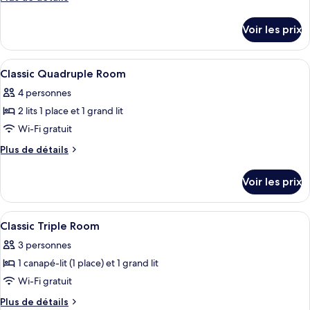
de
de
chambre :
détails
Voir les prix
sur
Chambre
le
Double
type
Afficher
Coffres-forts dans les chambres, bure
Supérieure
4
de
Classic Quadruple Room
toutes
chambre
4 personnes
Chambre
les
Double
2 lits 1 place et 1 grand lit
photos
Supérieure
pour
Wi-Fi gratuit
ce
Plus
Plus de détails
type
de
détails
de
Voir les prix
sur
chambre :
le
Classic
type
Afficher
Coffres-forts dans les chambres, bure
6
Quadruple
de
Classic Triple Room
toutes
chambre
Room
3 personnes
Classic
les
Quadruple
1 canapé-lit (1 place) et 1 grand lit
photos
Room
pour
Wi-Fi gratuit
ce
Plus
Plus de détails