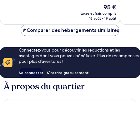
Bien,
Très
Le
95 €
9 avis
bien,
nouveau
taxes et frais compris
507 avis
prix
18 août - 19 août
est
de
Comparer des hébergements similaires
95 €
Connectez-vous pour découvrir les réductions et les
avantages dont vous pouvez bénéficier. Plus de récompenses
pour plus d’aventures !
Se connecter
S’inscrire gratuitement
À propos du quartier