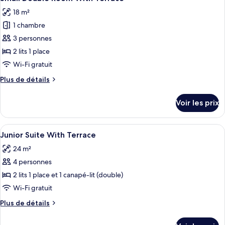
toutes
chambre
18 m²
Small
les
Double
1 chambre
photos
Room
pour
3 personnes
ce
2 lits 1 place
type
Wi-Fi gratuit
de
Plus
Plus de détails
chambre :
de
Small
détails
Voir les prix
sur
Double
le
Room
type
Afficher
Junior Suite With Terrace | Coffres-fo
With
1
de
Junior Suite With Terrace
toutes
Terrace
chambre
24 m²
Small
les
Double
4 personnes
photos
Room
pour
2 lits 1 place et 1 canapé-lit (double)
With
ce
Terrace
Wi-Fi gratuit
type
Plus
Plus de détails
de
de
chambre :
détails