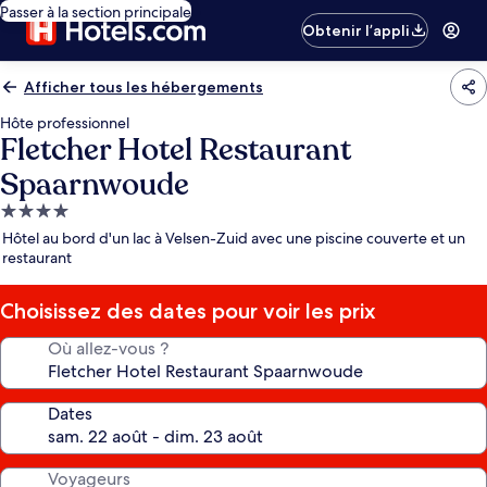
Passer à la section principale
Obtenir l’appli
Afficher tous les hébergements
Hôte professionnel
Fletcher Hotel Restaurant
Spaarnwoude
Hébergement
4.0 étoiles
Hôtel au bord d'un lac à Velsen-Zuid avec une piscine couverte et un
restaurant
Choisissez des dates pour voir les prix
Où allez-vous ?
Dates
Voyageurs