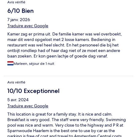
Avis vérifié
6/10 Bien
7 janv. 2026
Traduire avec Google
Kamer zag er prima uit. De familie kamer was wel overboekt,
maar dit werd opgelost met 2 losse kamers. Bediening in
restaurant was wel heel slecht. En het personeel die bij het
ontbijt rondliep had of haar dag niet of ze moet een andere
baan zoeken. Er kon geen lachje of goede dag vanaf.
Marleen, séjour de 1 nuit
Avis vérifié
10/10 Exceptionnel
5 avr. 2024
Traduire avec Google
This location is great for a family stay. It is nice and calm.
Breakfast is very good. The staff were very friendly. Swimming
pool was nice and warm. Very close to the highway and P R at
Sparnwoude Haarlem is the best one to use by car as the
parking is free of cost and travel to Amsterdam Central costs