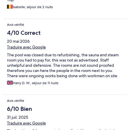
Isabelle, séjour de 2 nuits
Avis vérifié
4/10 Correct
20 mai 2026
Traduire avec Google
The pool was closed due to refurbishing, the sauna and steam
room you had to pay for, this was not as advertised. Staff
unhelpful and defensive. The rooms are not sound proofed
therefore you can here the people in the room next to you.
There were ongoing works being done with workmen on site
early in the morning, which also created noise. The surroundings
Harry D. W., séjour de 11 nuits
are nice, the hotel is disappointing and not worth the advertised
rate it is currently asking.
Avis vérifié
6/10 Bien
31 juil. 2025
Traduire avec Google