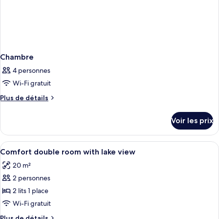
Chambre
4 personnes
Wi-Fi gratuit
Plus
Plus de détails
de
détails
Voir les prix
sur
le
type
Afficher
Une chambre d’hôtel avec un lit, un b
4
de
Comfort double room with lake view
toutes
chambre
20 m²
Chambre
les
2 personnes
photos
pour
2 lits 1 place
ce
Wi-Fi gratuit
type
Plus
Plus de détails