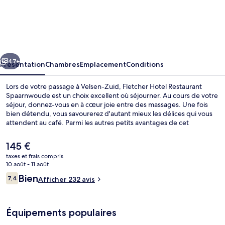
Fletcher
Hotel
Restaurant
Spaarnwoude
cédent
Suivant
47+
Présentation
Chambres
Emplacement
Conditions
Lors de votre passage à Velsen-Zuid, Fletcher Hotel Restaurant
Spaarnwoude est un choix excellent où séjourner. Au cours de votre
séjour, donnez-vous en à cœur joie entre des massages. Une fois
bien détendu, vous savourerez d'autant mieux les délices qui vous
attendent au café. Parmi les autres petits avantages de cet
hébergement figurent une piscine couverte, un bar / salon et un
sauna.
Le
145 €
prix
taxes et frais compris
actuel
10 août - 11 août
Piscine couverte
est
Avis
Bien
7,4
Afficher 232 avis
de
7,4 sur 10
voyageurs
145 €.
Équipements populaires