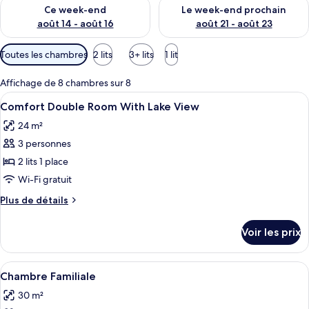
Vérifier la disponibilité pour ce week-end août 14 - août 16
Vérifier la disponibilité pour
Ce week-end
Le week-end prochain
août 14 - août 16
août 21 - août 23
Filtres
Toutes les chambres
2 lits
3+ lits
1 lit
disponibles
pour
Affichage de 8 chambres sur 8
les
Afficher
Comfort Double Room With Lake View |
5
Comfort Double Room With Lake View
chambres
toutes
24 m²
les
3 personnes
photos
pour
2 lits 1 place
ce
Wi-Fi gratuit
type
Plus
Plus de détails
de
de
chambre :
détails
Voir les prix
sur
Comfort
le
Double
type
Afficher
Une chambre d’hôtel moderne avec un g
Room
4
de
Chambre Familiale
toutes
chambre
With
30 m²
Comfort
les
Lake