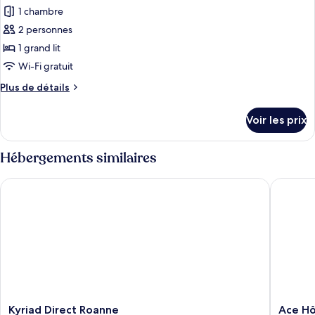
vue
pour
1 chambre
jardin
ce
2 personnes
type
1 grand lit
de
Wi-Fi gratuit
chambre :
Plus
Plus de détails
Chambre
de
Double
détails
Voir les prix
Confort,
sur
le
balcon,
type
Hébergements similaires
vue
de
jardin
chambre
Kyriad Direct Roanne
Ace Hôt
Chambre
Double
Confort,
balcon,
vue
jardin
Kyriad
Ace
Kyriad Direct Roanne
Ace Hô