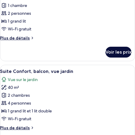
vue
pour
1 chambre
jardin
ce
2 personnes
type
1 grand lit
de
Wi-Fi gratuit
chambre :
Plus
Plus de détails
Chambre
de
Double
détails
Voir les prix
Deluxe,
sur
le
vue
type
Afficher
Une chambre à coucher comprenant un
jardin
6
de
Suite Confort, balcon, vue jardin
toutes
chambre
Vue sur le jardin
Chambre
les
Double
40 m²
photos
Deluxe,
pour
2 chambres
vue
ce
jardin
4 personnes
type
1 grand lit et 1 lit double
de
Wi-Fi gratuit
chambre :
Plus
Plus de détails
Suite
de