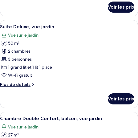
Confort,
détails
Voir les prix
balcon,
sur
le
vue
type
Afficher
Une chambre à coucher avec un lit, un
jardin
4
de
Suite Deluxe, vue jardin
toutes
chambre
Vue sur le jardin
Suite
les
Confort,
50 m²
photos
balcon,
pour
2 chambres
vue
ce
jardin
3 personnes
type
1 grand lit et 1 lit 1 place
de
Wi-Fi gratuit
chambre :
Plus
Plus de détails
Suite
de
Deluxe,
détails
Voir les prix
vue
sur
le
jardin
type
Afficher
Une chambre à coucher avec un lit, une
6
de
Chambre Double Confort, balcon, vue jardin
toutes
chambre
Vue sur le jardin
Suite
les
Deluxe,
27 m²
photos