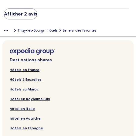
mange år fremover. Dette er uden tvivl et af de bedste steder,
vi nogensinde har besøgt. Vi giver vores allerbedste
anbefalinger og håber meget at vende tilbage igen. Tusind tak
Afficher 2 avis
for en uforglemmelig oplevelse.
Thizy-les-Bourgs : hôtels
Le relai des favorites
Destinations phares
Hôtels en France
Hôtels à Bruxelles
Hôtels au Maroc
Hôtel en Royaume-Uni
hôtel en Italie
hôtel en Autriche
Hôtels en Espagne