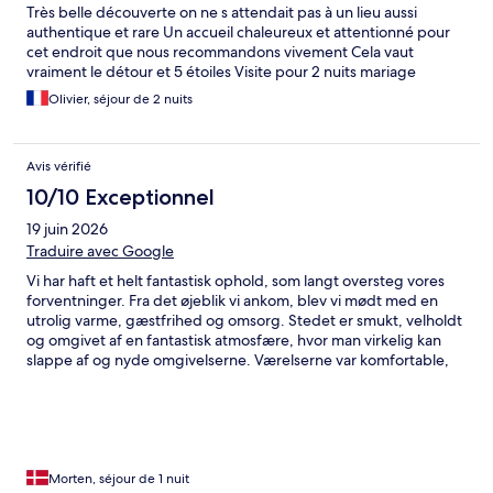
Très belle découverte on ne s attendait pas à un lieu aussi
authentique et rare Un accueil chaleureux et attentionné pour
cet endroit que nous recommandons vivement Cela vaut
vraiment le détour et 5 étoiles Visite pour 2 nuits mariage
Olivier, séjour de 2 nuits
Avis vérifié
10/10 Exceptionnel
19 juin 2026
Traduire avec Google
Vi har haft et helt fantastisk ophold, som langt oversteg vores
forventninger. Fra det øjeblik vi ankom, blev vi mødt med en
utrolig varme, gæstfrihed og omsorg. Stedet er smukt, velholdt
og omgivet af en fantastisk atmosfære, hvor man virkelig kan
slappe af og nyde omgivelserne. Værelserne var komfortable,
rene og indrettet med stor sans for detaljer. Værterne gjorde
opholdet helt særligt. Deres venlighed, engagement og
oprigtige ønske om, at gæsterne skulle føle sig hjemme, gjorde
et stort indtryk på os. Vi følte os ikke blot som gæster, men som
velkomne venner. Solnedgangene, stemningen ved poolen og
de smukke omgivelser skabte minder, som vi vil tage med os i
Morten, séjour de 1 nuit