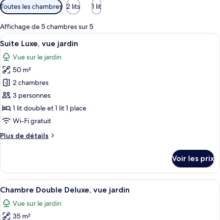
Filtres
Toutes les chambres
2 lits
1 lit
disponibles
pour
Affichage de 5 chambres sur 5
les
Afficher
Une chambre à coucher comprenant un 
10
Suite Luxe, vue jardin
chambres
toutes
Vue sur le jardin
les
50 m²
photos
pour
2 chambres
ce
3 personnes
type
1 lit double et 1 lit 1 place
de
Wi-Fi gratuit
chambre :
Plus
Plus de détails
Suite
de
Luxe,
détails
Voir les prix
vue
sur
le
jardin
type
Afficher
Une chambre à coucher avec un grand 
6
de
Chambre Double Deluxe, vue jardin
toutes
chambre
Vue sur le jardin
Suite
les
Luxe,
35 m²
photos