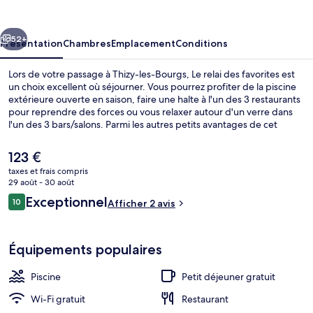
des
favorites
cédent
Suivant
52+
Présentation
Chambres
Emplacement
Conditions
Lors de votre passage à Thizy-les-Bourgs, Le relai des favorites est
un choix excellent où séjourner. Vous pourrez profiter de la piscine
extérieure ouverte en saison, faire une halte à l'un des 3 restaurants
pour reprendre des forces ou vous relaxer autour d'un verre dans
l'un des 3 bars/salons. Parmi les autres petits avantages de cet
hébergement figurent 3 cafés, une terrasse et un jardin.
Le
123 €
prix
taxes et frais compris
actuel
29 août - 30 août
Réception
est
Avis
Exceptionnel
10
Afficher 2 avis
de
10 sur 10
voyageurs
123 €.
Équipements populaires
Piscine
Petit déjeuner gratuit
Wi-Fi gratuit
Restaurant