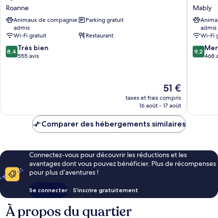
Direct
Hôtel
Roanne
Mably
Roanne
Roanne-
Animaux de compagnie
Parking gratuit
Anima
Roanne
Mably
admis
admis
Mably
Wi-Fi gratuit
Restaurant
Wi-Fi 
8.4
9.2
Très bien
Mer
8,4
9,2
sur
sur
555 avis
468 a
10,
10,
Très
Merveill
bien,
468 avis
Le
51 €
555 avis
nouveau
taxes et frais compris
prix
16 août - 17 août
est
de
Comparer des hébergements similaires
51 €
Connectez-vous pour découvrir les réductions et les
avantages dont vous pouvez bénéficier. Plus de récompenses
pour plus d’aventures !
Se connecter
S’inscrire gratuitement
À propos du quartier