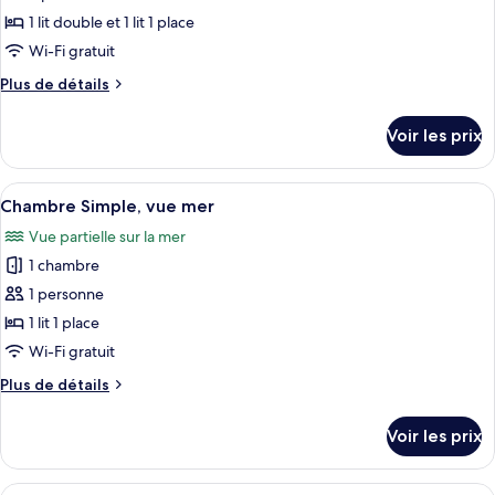
type
1 lit double et 1 lit 1 place
de
Wi-Fi gratuit
chambre :
Plus
Plus de détails
Chambre
de
Triple,
détails
Voir les prix
vue
sur
le
jardin
type
Afficher
Une chambre d’hôtel avec un grand lit
6
de
Chambre Simple, vue mer
toutes
chambre
Vue partielle sur la mer
Chambre
les
Triple,
1 chambre
photos
vue
pour
1 personne
jardin
ce
1 lit 1 place
type
Wi-Fi gratuit
de
Plus
Plus de détails
chambre :
de
Chambre
détails
Voir les prix
sur
Simple,
le
vue
type
Afficher
Une chambre d’hôtel avec un grand lit