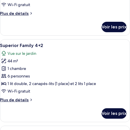
de
Wi-Fi gratuit
chambre :
Plus
Plus de détails
Superior
de
Family
détails
Voir les prix
3+3
sur
le
type
Afficher
Une chambre d’hôtel comprenant un lit
5
de
Superior Family 4+2
toutes
chambre
Vue sur le jardin
Superior
les
Family
44 m²
photos
3+3
pour
1 chambre
ce
6 personnes
type
1 lit double, 2 canapés-lits (1 place) et 2 lits 1 place
de
Wi-Fi gratuit
chambre :
Plus
Plus de détails
Superior
de
Family
détails
Voir les prix
4+2
sur
le
type
Afficher
Une chambre d’hôtel avec un grand lit,