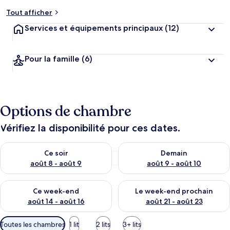
Tout afficher
Services et équipements principaux
(12)
Pour la famille
(6)
Options de chambre
Vérifiez la disponibilité pour ces dates.
Vérifier la disponibilité pour ce soir août 8 - août 9
Vérifier la disponibilité pour 
Ce soir
Demain
août 8 - août 9
août 9 - août 10
Vérifier la disponibilité pour ce week-end août 14 - août 16
Vérifier la disponibilité pour
Ce week-end
Le week-end prochain
août 14 - août 16
août 21 - août 23
Filtres
Toutes les chambres
1 lit
2 lits
3+ lits