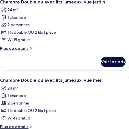
5
de
Chambre Double ou avec lits jumeaux, vue jardin
toutes
chambre
24 m²
Superior
les
Family
1 chambre
photos
4+2
pour
2 personnes
ce
1 lit double OU 2 lits 1 place
type
Wi-Fi gratuit
de
Plus
Plus de détails
chambre :
de
Chambre
détails
Voir les prix
sur
Double
le
ou
type
Afficher
Une chambre d’hôtel avec un grand lit
avec
4
de
Chambre Double ou avec lits jumeaux, vue mer
toutes
lits
chambre
24 m²
Chambre
les
jumeaux,
Double
1 chambre
photos
vue
ou
pour
2 personnes
jardin
avec
ce
lits
1 lit double OU 2 lits 1 place
jumeaux,
type
Wi-Fi gratuit
vue
de
jardin
Plus
Plus de détails