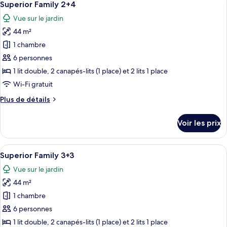
6
de
Superior Family 2+4
toutes
chambre
Vue sur le jardin
Family
les
Bungalow
44 m²
photos
3+1
pour
1 chambre
ce
6 personnes
type
1 lit double, 2 canapés-lits (1 place) et 2 lits 1 place
de
Wi-Fi gratuit
chambre :
Plus
Plus de détails
Superior
de
Family
détails
Voir les prix
2+4
sur
le
type
Afficher
Une chambre d’hôtel comprenant un lit
6
de
Superior Family 3+3
toutes
chambre
Vue sur le jardin
Superior
les
Family
44 m²
photos
2+4
pour
1 chambre
ce
6 personnes
type
1 lit double, 2 canapés-lits (1 place) et 2 lits 1 place