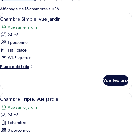
disponibles
pour
Affichage de 16 chambres sur 16
les
Afficher
Une chambre d’hôtel avec un grand lit,
5
Chambre Simple, vue jardin
chambres
toutes
Vue sur le jardin
les
24 m²
photos
pour
1 personne
ce
1 lit 1 place
type
Wi-Fi gratuit
de
Plus
Plus de détails
chambre :
de
Chambre
détails
Voir les prix
sur
Simple,
le
vue
type
Afficher
Une chambre d’hôtel avec un grand lit,
jardin
5
de
Chambre Triple, vue jardin
toutes
chambre
Vue sur le jardin
Chambre
les
Simple,
24 m²
photos
vue
pour
1 chambre
jardin
ce
3 personnes