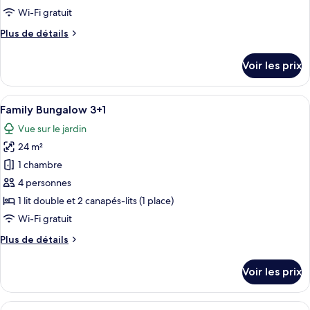
de
Wi-Fi gratuit
chambre :
Plus
Plus de détails
Family
de
Bungalow
détails
Voir les prix
2+2
sur
le
type
Afficher
Une chambre d’hôtel avec un plafond en
5
de
Family Bungalow 3+1
toutes
chambre
Vue sur le jardin
Family
les
Bungalow
24 m²
photos
2+2
pour
1 chambre
ce
4 personnes
type
1 lit double et 2 canapés-lits (1 place)
de
Wi-Fi gratuit
chambre :
Plus
Plus de détails
Family
de
Bungalow
détails
Voir les prix
3+1
sur
le
type
Afficher
Une chambre d’hôtel comprenant un lit