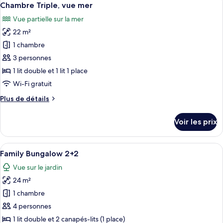
mer
6
de
Chambre Triple, vue mer
toutes
chambre
Vue partielle sur la mer
Chambre
les
Simple,
22 m²
photos
vue
pour
1 chambre
mer
ce
3 personnes
type
1 lit double et 1 lit 1 place
de
Wi-Fi gratuit
chambre :
Plus
Plus de détails
Chambre
de
Triple,
détails
Voir les prix
vue
sur
le
mer
type
Afficher
Une chambre d’hôtel avec un plafond en
5
de
Family Bungalow 2+2
toutes
chambre
Vue sur le jardin
Chambre
les
Triple,
24 m²
photos
vue
pour
1 chambre
mer
ce
4 personnes
type
1 lit double et 2 canapés-lits (1 place)