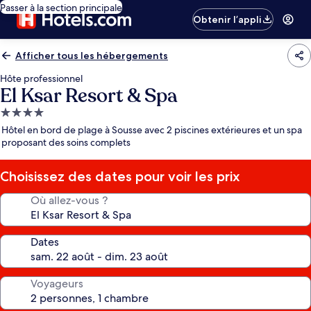
Passer à la section principale
Obtenir l’appli
Afficher tous les hébergements
Hôte professionnel
El Ksar Resort & Spa
Hébergement
4.0 étoiles
Hôtel en bord de plage à Sousse avec 2 piscines extérieures et un spa
proposant des soins complets
Choisissez des dates pour voir les prix
Où allez-vous ?
Dates
Voyageurs