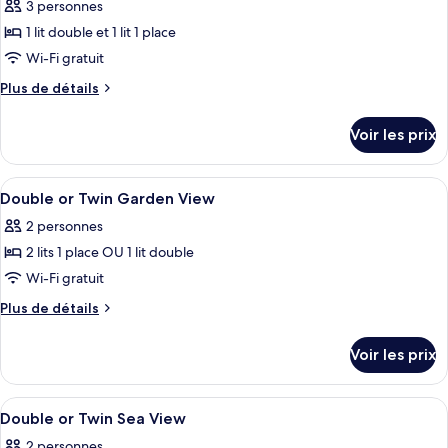
pour
3 personnes
jardin
ce
1 lit double et 1 lit 1 place
type
Wi-Fi gratuit
de
Plus
Plus de détails
chambre :
de
Chambre
détails
Voir les prix
sur
Triple,
le
vue
type
Afficher
Bureau, rideaux occultants, Wi-Fi grat
mer
4
de
Double or Twin Garden View
toutes
chambre
2 personnes
Chambre
les
Triple,
2 lits 1 place OU 1 lit double
photos
vue
pour
Wi-Fi gratuit
mer
ce
Plus
Plus de détails
type
de
détails
de
Voir les prix
sur
chambre :
le
Double
type
Afficher
Bureau, rideaux occultants, Wi-Fi grat
4
or
de
Double or Twin Sea View
toutes
chambre
Twin
2 personnes