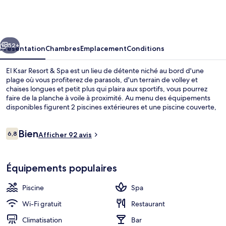
Ksar
Resort
&
cédent
Suivant
Spa
52+
Présentation
Chambres
Emplacement
Conditions
El Ksar Resort & Spa est un lieu de détente niché au bord d'une
plage où vous profiterez de parasols, d'un terrain de volley et
chaises longues et petit plus qui plaira aux sportifs, vous pourrez
faire de la planche à voile à proximité. Au menu des équipements
disponibles figurent 2 piscines extérieures et une piscine couverte,
l'idéal pour des moments de pure détente. Vous pourrez également
prendre soin de vous au spa grâce à des massages, des
Avis
Bien
enveloppements corporels et des soins du visage. Le café est idéal
6,8
Afficher 92 avis
6,8 sur 10
voyageurs
pour manger un bout, à moins que vous ne préfériez prendre une
boisson fraiche au bar en bord de piscine. Parmi les autres petits
Piscine couverte, 2 piscines extérieure
avantages de cet hébergement figurent 2 bars/lounges, un club
Équipements populaires
pour enfants (gratuit) et un sauna.
Piscine
Spa
Wi-Fi gratuit
Restaurant
Climatisation
Bar