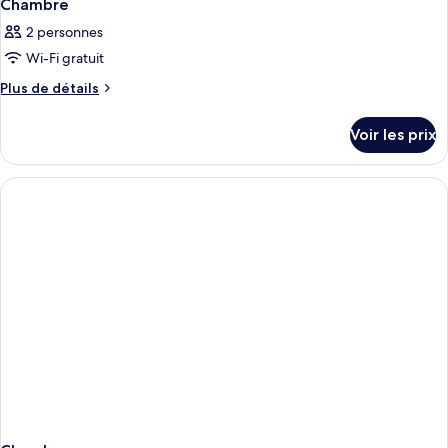
Chambre
2 personnes
Wi-Fi gratuit
Plus
Plus de détails
de
détails
Voir les prix
sur
le
type
de
chambre
Chambre