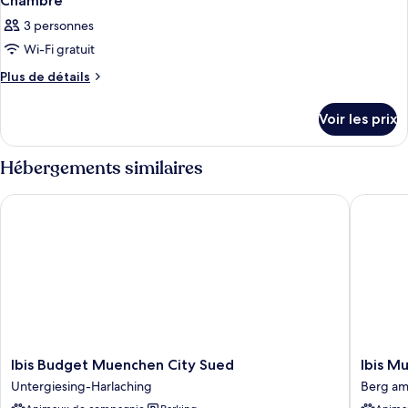
Chambre
3 personnes
Wi-Fi gratuit
Plus
Plus de détails
de
détails
Voir les prix
sur
le
type
Hébergements similaires
de
chambre
Ibis Budget Muenchen City Sued
Ibis Mue
Chambre
Ibis
Ibis
Ibis Budget Muenchen City Sued
Ibis M
Budget
Muench
Untergiesing-Harlaching
Berg am
Muenchen
City