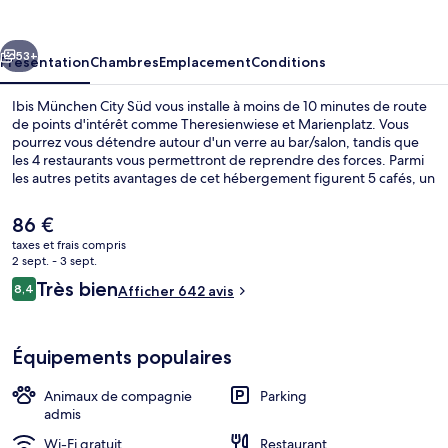
City
Süd
cédent
Suivant
53+
Présentation
Chambres
Emplacement
Conditions
Ibis München City Süd vous installe à moins de 10 minutes de route
de points d'intérêt comme Theresienwiese et Marienplatz. Vous
pourrez vous détendre autour d'un verre au bar/salon, tandis que
les 4 restaurants vous permettront de reprendre des forces. Parmi
les autres petits avantages de cet hébergement figurent 5 cafés, un
snack-bar/une épicerie fine et une terrasse. L'hébergement se situe
à une très courte distance à pied des transports publics : Arrêt de
Le
86 €
tram Tegernseer Landstraße se trouve à 2 min et Station de métro
prix
taxes et frais compris
Wettersteinplatz, à 6 min.
actuel
2 sept. - 3 sept.
Bar (sur place)
est
Avis
Très bien
8,4
Afficher 642 avis
de
8,4 sur 10
voyageurs
86 €.
Équipements populaires
Animaux de compagnie
Parking
admis
Wi-Fi gratuit
Restaurant