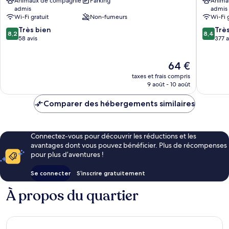
Animaux de compagnie
Parking
Anima
City
Ost
admis
admis
Sued
Berg
Wi-Fi gratuit
Non-fumeurs
Wi-Fi 
Untergiesing-
am
8.2
8.4
Harlaching
Très bien
Laim
Trè
8,2
8,4
sur
sur
58 avis
377 a
10,
10,
Très
Très
Le
64 €
bien,
bien,
nouveau
58 avis
377 avis
taxes et frais compris
prix
9 août - 10 août
est
de
Comparer des hébergements similaires
64 €
Connectez-vous pour découvrir les réductions et les
avantages dont vous pouvez bénéficier. Plus de récompenses
pour plus d’aventures !
Se connecter
S’inscrire gratuitement
À propos du quartier