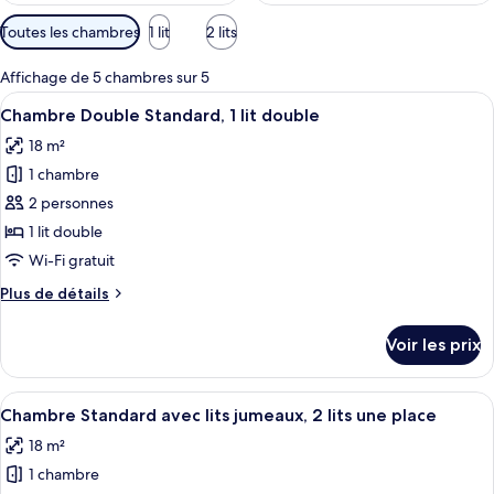
Filtres
Toutes les chambres
1 lit
2 lits
disponibles
pour
Affichage de 5 chambres sur 5
les
Afficher
Chambre Double Standard, 1 lit double
9
Chambre Double Standard, 1 lit double
chambres
toutes
18 m²
les
1 chambre
photos
pour
2 personnes
ce
1 lit double
type
Wi-Fi gratuit
de
Plus
Plus de détails
chambre :
de
Chambre
détails
Voir les prix
sur
Double
le
Standard,
type
Afficher
Chambre Standard avec lits jumeaux, 2 
1
9
de
Chambre Standard avec lits jumeaux, 2 lits une place
toutes
lit
chambre
18 m²
Chambre
les
double
Double
1 chambre
photos
Standard,