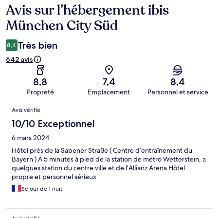
Avis sur l’hébergement ibis
Avis
München City Süd
Très bien
8,4
642 avis
8,8
7,4
8,4
Propreté
Emplacement
Personnel et service
Avis
Avis vérifié
10/10 Exceptionnel
6 mars 2024
Hôtel près de la Sabener Straße ( Centre d’entraînement du
Bayern ) A 5 minutes à pied de la station de métro Wetterstein, a
quelques station du centre ville et de l’Allianz Arena Hôtel
propre et personnel sérieux
Séjour de 1 nuit