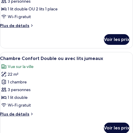
pour
3 personnes
(Queen)
ce
1 lit double OU 2 lits 1 place
type
Wi-Fi gratuit
de
Plus
Plus de détails
chambre :
de
Chambre
détails
Voir les prix
sur
Double
le
Deluxe
type
Afficher
Une chambre d’hôtel avec un grand lit
6
de
Chambre Confort Double ou avec lits jumeaux
toutes
chambre
Vue sur la ville
Chambre
les
Double
22 m²
photos
Deluxe
pour
1 chambre
ce
3 personnes
type
1 lit double
de
Wi-Fi gratuit
chambre :
Plus
Plus de détails
Chambre
de
Confort
détails
Voir les prix
Double
sur