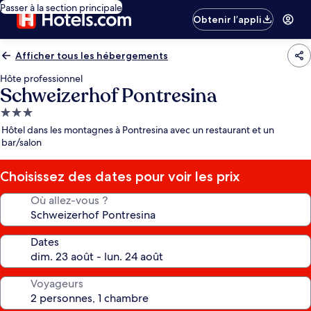
Passer à la section principale
Obtenir l’appli
Afficher tous les hébergements
Hôte professionnel
Schweizerhof Pontresina
Hébergement
3.0 étoiles
Hôtel dans les montagnes à Pontresina avec un restaurant et un
bar/salon
Choisissez des dates pour voir les prix
Où allez-vous ?
Dates
Voyageurs