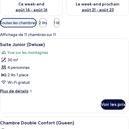
Vérifier la disponibilité pour ce week-end août 14 - août 16
Vérifier la disponibilité pour
Ce week-end
Le week-end prochain
août 14 - août 16
août 21 - août 23
Filtres
Toutes les chambres
2 lits
1 lit
disponibles
pour
Affichage de 11 chambres sur 11
les
Afficher
Une chambre d’hôtel avec un lit, une t
5
Suite Junior (Deluxe)
chambres
toutes
Vue sur les montagnes
les
30 m²
photos
pour
4 personnes
ce
2 lits 1 place
type
Wi-Fi gratuit
de
Plus
Plus de détails
chambre :
de
Suite
détails
Voir les prix
sur
Junior
le
(Deluxe)
type
Afficher
Une chambre d’hôtel avec un grand lit,
3
de
Chambre Double Confort (Queen)
toutes
chambre