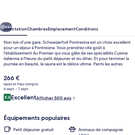
Pontresina
cédent
Suivant
69+
Présentation
Chambres
Emplacement
Conditions
Non loin d'une gare, Schweizerhof Pontresina est un choix excellent
pour un séjour à Pontresina. Vous prendrez vite goût à
l'établissement Au Premier qui vous gâte de ses spécialités Cuisine
italienne à l'heure du petit déjeuner et du dîner. Et pour terminer la
journée en beauté, le sauna est le délice ultime. Parmi les autres
petits avantages de cet hébergement figurent un bar / salon, un
snack-bar/une épicerie fine, et une terrasse. Les autres voyageurs
Le
266 €
ne disent que du bien en ce qui concerne le personnel attentionné.
prix
taxes et frais compris
actuel
6 sept. - 7 sept.
Jardin
est
Avis
Excellent
8,8
Afficher 500 avis
de
8,8 sur 10
voyageurs
266 €.
Équipements populaires
Petit déjeuner gratuit
Animaux de compagnie