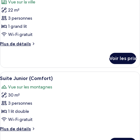
Vue sur la ville
Suite
les
Junior
22 m²
photos
(Deluxe)
pour
3 personnes
ce
1 grand lit
type
Wi-Fi gratuit
de
Plus
Plus de détails
chambre :
de
Chambre
détails
Voir les prix
sur
Double
le
Confort
type
Afficher
Une chambre d’hôtel avec un grand lit,
(Queen)
4
de
Suite Junior (Comfort)
toutes
chambre
Vue sur les montagnes
Chambre
les
Double
30 m²
photos
Confort
pour
3 personnes
(Queen)
ce
1 lit double
type
Wi-Fi gratuit
de
Plus
Plus de détails
chambre :
de
Suite
détails