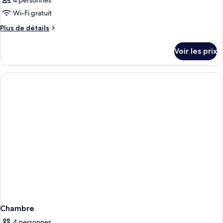
4 personnes
Wi-Fi gratuit
Plus
Plus de détails
de
détails
Voir les prix
sur
le
type
de
chambre
Chambre
Chambre
4 personnes