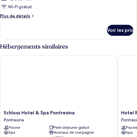
Wi-Fi gratuit
Plus
Plus de détails
de
détails
Voir les prix
sur
le
type
Hébergements similaires
de
chambre
Schloss Hotel & Spa Pontresina
Hotel Ro
Chambre
Schloss
Hotel
Schloss Hotel & Spa Pontresina
Hotel 
Hotel
Rosatsc
Pontresina
Pontres
&
-
Piscine
Petit déjeuner gratuit
Piscin
Spa
Stammh
Spa
Animaux de compagnie
Spa
Pontresina
Pontresi