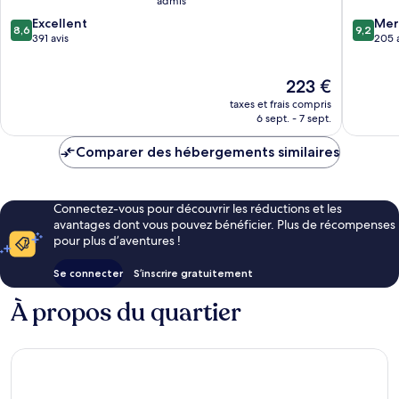
admis
Pontresina
8.6
9.2
Excellent
Mer
8,6
9,2
sur
sur
391 avis
205 
10,
10,
Excellent,
Merveill
Le
223 €
391 avis
205 avis
nouveau
taxes et frais compris
prix
6 sept. - 7 sept.
est
de
Comparer des hébergements similaires
223 €
Connectez-vous pour découvrir les réductions et les
avantages dont vous pouvez bénéficier. Plus de récompenses
pour plus d’aventures !
Se connecter
S’inscrire gratuitement
À propos du quartier