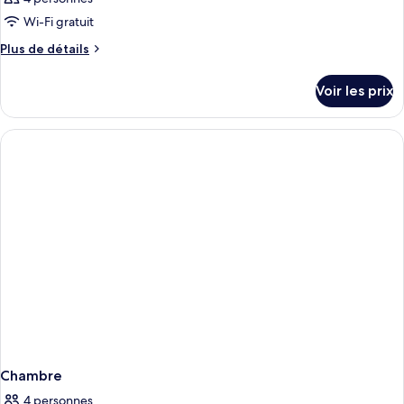
Wi-Fi gratuit
Plus
Plus de détails
de
détails
Voir les prix
sur
le
type
de
chambre
Chambre
Chambre
4 personnes