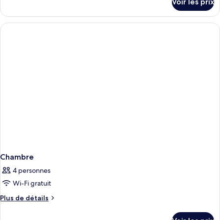
Voir les prix
sur
le
type
de
chambre
Chambre
Chambre
4 personnes
Wi-Fi gratuit
Plus
Plus de détails
de
détails