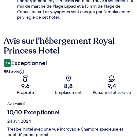
L'hébergement Royal Princess Hotel se trouve à seulement 14
min de marche de Plage Lapad et à 13 min de Plage de
Copacabana. Les voyageurs sont conquis par l'emplacement
privilégié de cet hôtel.
Avis sur l’hébergement Royal
Avis
Princess Hotel
Exceptionnel
9,4
551 avis
9,6
8,8
9,4
Propreté
Emplacement
Personnel et service
Avis
Avis vérifié
10/10 Exceptionnel
24 avr. 2024
Très bel hôtel avec une vue incroyable Chambre spacieuse et
petit déjeuner parfait