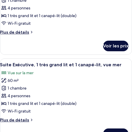
pour
1 chambre
lit,
très
ce
grand
balcon,
4 personnes
lit
type
vue
1 très grand lit et 1 canapé-lit (double)
et
de
mer
Wi-Fi gratuit
1
chambre :
canapé-
Plus
Plus de détails
Suite
lit,
de
balcon,
Deluxe,
détails
vue
Voir les prix
1
sur
mer
le
très
type
Afficher
Télévision LCD de 140 cm avec chaînes p
grand
12
de
Suite Exécutive, 1 très grand lit et 1 canapé-lit, vue mer
toutes
lit
chambre
Vue sur la mer
Suite
les
et
Deluxe,
60 m²
photos
1
1
pour
canapé-
1 chambre
très
ce
lit,
grand
4 personnes
lit
type
balcon
1 très grand lit et 1 canapé-lit (double)
et
de
Wi-Fi gratuit
1
chambre :
canapé-
Plus
Plus de détails
Suite
lit,
de
balcon
Exécutive,
détails