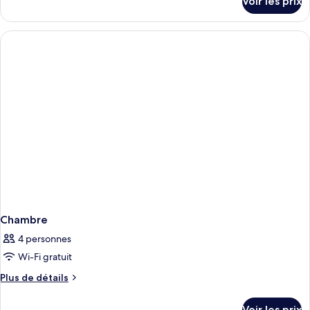
Voir les prix
sur
le
type
de
chambre
Chambre
Chambre
4 personnes
Wi-Fi gratuit
Plus
Plus de détails
de
détails
Voir les prix