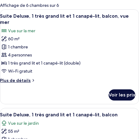
pour
Affichage de 6 chambres sur 6
les
Afficher
Télévision LCD de 140 cm avec chaînes p
11
Suite Deluxe, 1 très grand lit et 1 canapé-lit, balcon, vue
chambres
toutes
mer
les
Vue sur la mer
photos
60 m²
pour
1 chambre
ce
type
4 personnes
de
1 très grand lit et 1 canapé-lit (double)
chambre :
Wi-Fi gratuit
Suite
Plus
Plus de détails
Deluxe,
de
1
détails
Voir les prix
sur
très
le
grand
type
Afficher
Suite Deluxe, 1 très grand lit et 1 canap
lit
12
de
Suite Deluxe, 1 très grand lit et 1 canapé-lit, balcon
toutes
et
chambre
Vue sur le jardin
Suite
les
1
Deluxe,
55 m²
photos
canapé-
1