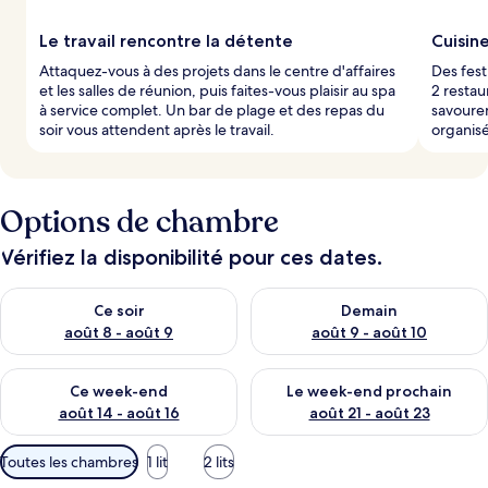
Le travail rencontre la détente
Cuisin
Attaquez-vous à des projets dans le centre d'affaires
Des fes
et les salles de réunion, puis faites-vous plaisir au spa
2 restau
à service complet. Un bar de plage et des repas du
savouren
soir vous attendent après le travail.
organisé
Options de chambre
Vérifiez la disponibilité pour ces dates.
Vérifier la disponibilité pour ce soir août 8 - août 9
Vérifier la disponibilité pour 
Ce soir
Demain
août 8 - août 9
août 9 - août 10
Vérifier la disponibilité pour ce week-end août 14 - août 16
Vérifier la disponibilité pour
Ce week-end
Le week-end prochain
août 14 - août 16
août 21 - août 23
Filtres
Toutes les chambres
1 lit
2 lits
disponibles