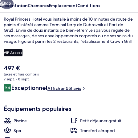
102+
Présentation
Chambres
Emplacement
Conditions
Royal Princess Hotel vous installe à moins de 10 minutes de route de
points d'intérêt comme Terminal ferry de Dubrovnik et Port de
Gruž. Envie de doux instants de bien-être ? Le spa vous régale de
ses massages, de ses enveloppements corporels ou de ses soins du
visage. Figurant parmi les 2 restaurants, l'établissement Crown Grill
House vous propose des spécialités Cuisine méditerranéenne. Cet
hôtel de luxe abrite en outre une piscine couverte, une piscine
VIP Access
extérieure et un bar à la plage. Le personnel attentionné et
l'emplacement remportent un franc succès auprès des autres
Le
497 €
voyageurs.
Suite Exécutive, 1 très grand lit et 1 ca
prix
taxes et frais compris
actuel
7 sept. - 8 sept.
est
Avis
Exceptionnel
9,4
Afficher 551 avis
de
9,4 sur 10
voyageurs
497 €.
Équipements populaires
Piscine
Petit déjeuner gratuit
Spa
Transfert aéroport