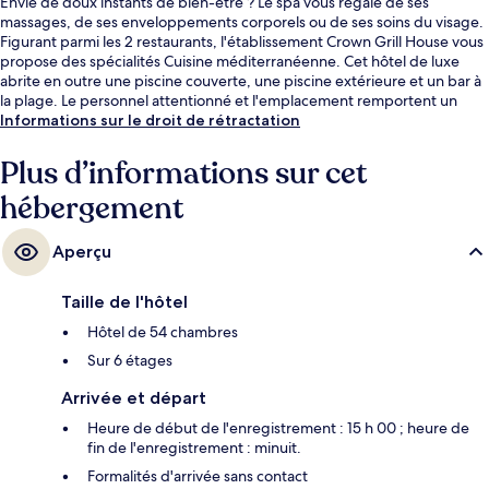
Envie de doux instants de bien-être ? Le spa vous régale de ses
massages, de ses enveloppements corporels ou de ses soins du visage.
Figurant parmi les 2 restaurants, l'établissement Crown Grill House vous
propose des spécialités Cuisine méditerranéenne. Cet hôtel de luxe
abrite en outre une piscine couverte, une piscine extérieure et un bar à
la plage. Le personnel attentionné et l'emplacement remportent un
franc succès auprès des autres voyageurs.
Informations sur le droit de rétractation
Plus d’informations sur cet
hébergement
Aperçu
Taille de l'hôtel
Hôtel de 54 chambres
Sur 6 étages
Arrivée et départ
Heure de début de l'enregistrement : 15 h 00 ; heure de
fin de l'enregistrement : minuit.
Formalités d'arrivée sans contact