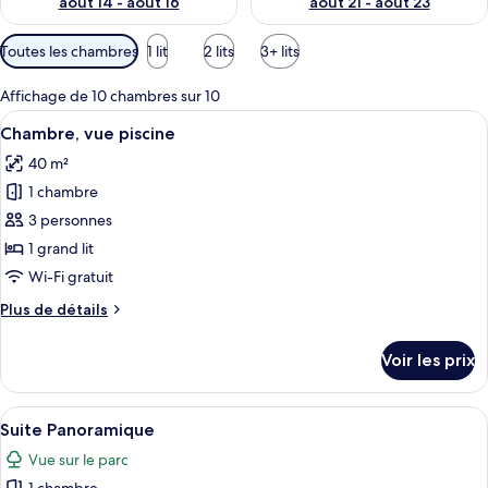
août 14 - août 16
août 21 - août 23
Filtres
Toutes les chambres
1 lit
2 lits
3+ lits
disponibles
pour
Affichage de 10 chambres sur 10
les
Afficher
Une chambre à coucher comprenant un l
5
Chambre, vue piscine
chambres
toutes
40 m²
les
1 chambre
photos
pour
3 personnes
ce
1 grand lit
type
Wi-Fi gratuit
de
Plus
Plus de détails
chambre :
de
Chambre,
détails
Voir les prix
sur
vue
le
piscine
type
Afficher
Une chambre à coucher avec un grand l
5
de
Suite Panoramique
toutes
chambre
Vue sur le parc
Chambre,
les
vue