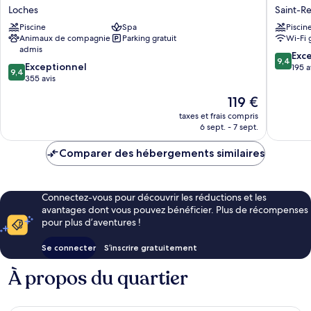
DE
des
Loches
Saint-R
LA
Arpentis
Piscine
Spa
Piscin
CITÉ
Saint-
Animaux de compagnie
Parking gratuit
Wi-Fi 
ROYALE
Regle
admis
Loches
9.4
Exc
9,4
9.4
Exceptionnel
sur
195 a
9,4
sur
355 avis
10,
10,
Exceptio
Le
119 €
Exceptionnel,
195 avis
nouveau
355 avis
taxes et frais compris
prix
6 sept. - 7 sept.
est
de
Comparer des hébergements similaires
119 €
Connectez-vous pour découvrir les réductions et les
avantages dont vous pouvez bénéficier. Plus de récompenses
pour plus d’aventures !
Se connecter
S’inscrire gratuitement
À propos du quartier