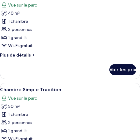
toutes
chambre
Vue sur le parc
Suite
les
Présidentielle
40 m²
photos
pour
1 chambre
ce
2 personnes
type
1 grand lit
de
Wi-Fi gratuit
chambre :
Plus
Plus de détails
Chambre
de
Tradition
détails
Voir les prix
sur
le
type
Afficher
Une chambre à coucher avec un lit, un
1
de
Chambre Simple Tradition
toutes
chambre
Vue sur le parc
Chambre
les
Tradition
30 m²
photos
pour
1 chambre
ce
2 personnes
type
1 grand lit
de
Wi-Fi gratuit