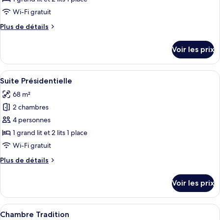
type
Wi-Fi gratuit
de
Plus
Plus de détails
chambre :
de
Appartement
détails
Voir les prix
sur
Familial
le
type
Afficher
Une chambre d’hôtel comprenant un lit
4
de
Suite Présidentielle
toutes
chambre
68 m²
Appartement
les
Familial
2 chambres
photos
pour
4 personnes
ce
1 grand lit et 2 lits 1 place
type
Wi-Fi gratuit
de
Plus
Plus de détails
chambre :
de
Suite
détails
Voir les prix
sur
Présidentielle
le
type
Afficher
Une chambre d’hôtel avec un lit, deux t
3
de
Chambre Tradition