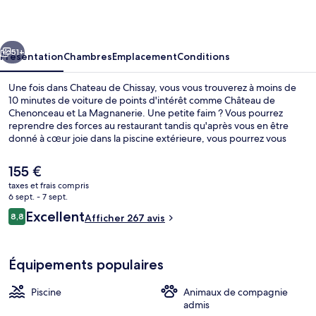
Chissay
cédent
Suivant
51+
Présentation
Chambres
Emplacement
Conditions
Une fois dans Chateau de Chissay, vous vous trouverez à moins de
10 minutes de voiture de points d'intérêt comme Château de
Chenonceau et La Magnanerie. Une petite faim ? Vous pourrez
reprendre des forces au restaurant tandis qu'après vous en être
donné à cœur joie dans la piscine extérieure, vous pourrez vous
détendre autour d'un verre au bar/salon. Parmi les avantages offerts
par cet hébergement : un bar en bord de piscine, un snack-bar/une
Le
155 €
épicerie fine et une terrasse. Les autres voyageurs adorent le
prix
taxes et frais compris
personnel attentionné.
actuel
6 sept. - 7 sept.
Extérieur
est
Avis
Excellent
8,8
Afficher 267 avis
de
8,8 sur 10
voyageurs
155 €.
Équipements populaires
Piscine
Animaux de compagnie
admis