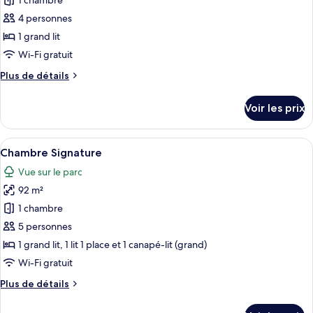
1 chambre
photos
piscine
pour
4 personnes
ce
1 grand lit
type
Wi-Fi gratuit
de
Plus
Plus de détails
chambre :
de
Suite
détails
Voir les prix
sur
Panoramique
le
type
Afficher
Une pièce avec un grand tableau, une t
4
de
Chambre Signature
toutes
chambre
Vue sur le parc
Suite
les
Panoramique
92 m²
photos
pour
1 chambre
ce
5 personnes
type
1 grand lit, 1 lit 1 place et 1 canapé-lit (grand)
de
Wi-Fi gratuit
chambre :
Plus
Plus de détails
Chambre
de
Signature
détails