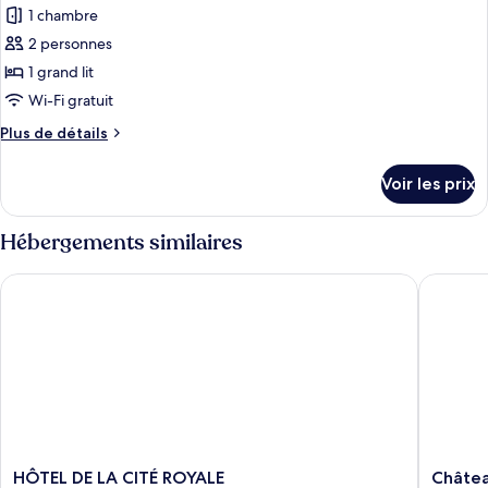
Double
1 chambre
photos
Supérieure
pour
2 personnes
ce
1 grand lit
type
Wi-Fi gratuit
de
Plus
Plus de détails
chambre :
de
Chambre
détails
Voir les prix
sur
Double
le
Romantique
type
Hébergements similaires
de
chambre
HÔTEL DE LA CITÉ ROYALE
Château 
Chambre
Double
Romantique
HÔTEL
Château
HÔTEL DE LA CITÉ ROYALE
Châtea