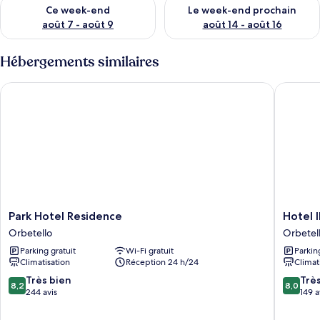
Vérifier la disponibilité pour ce week-end août 7 - août 9
Vérifier la disponibilité pour 
Ce week-end
Le week-end prochain
août 7 - août 9
août 14 - août 16
Hébergements similaires
Park Hotel Residence
Hotel Il
Park
Hotel
Park Hotel Residence
Hotel 
Hotel
Il
Orbetello
Orbetel
Residence
Telamon
Parking gratuit
Wi-Fi gratuit
Parkin
Orbetello
Orbetel
Climatisation
Réception 24 h/24
Climat
8.2
8.0
Très bien
Trè
8,2
8,0
sur
sur
244 avis
149 a
10,
10,
Très
Très