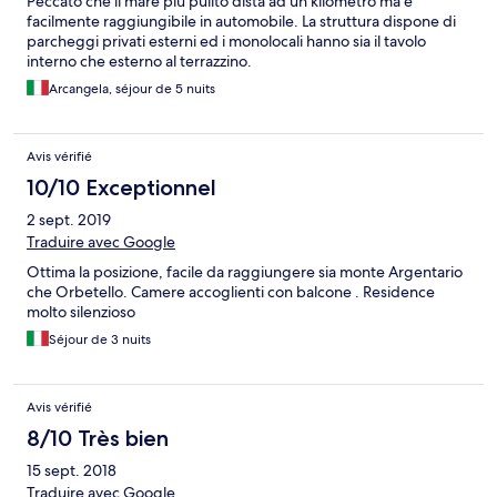
Peccato che il mare più pulito dista ad un kilometro ma è
facilmente raggiungibile in automobile. La struttura dispone di
parcheggi privati esterni ed i monolocali hanno sia il tavolo
interno che esterno al terrazzino.
Arcangela, séjour de 5 nuits
Avis vérifié
10/10 Exceptionnel
2 sept. 2019
Traduire avec Google
Ottima la posizione, facile da raggiungere sia monte Argentario
che Orbetello. Camere accoglienti con balcone . Residence
molto silenzioso
Séjour de 3 nuits
Avis vérifié
8/10 Très bien
15 sept. 2018
Traduire avec Google