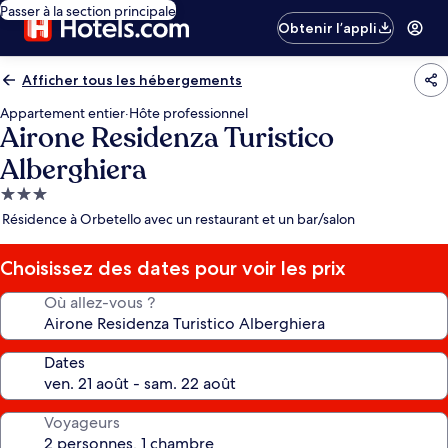
Passer à la section principale
Obtenir l’appli
Afficher tous les hébergements
Appartement entier
·
Hôte professionnel
Airone Residenza Turistico
Alberghiera
Hébergement
3.0 étoiles
Résidence à Orbetello avec un restaurant et un bar/salon
Choisissez des dates pour voir les prix
Où allez-vous ?
Dates
Voyageurs