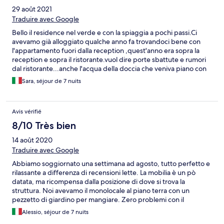
29 août 2021
Traduire avec Google
Bello il residence nel verde e con la spiaggia a pochi passi.Ci
avevamo già alloggiato qualche anno fa trovandoci bene con
l'appartamento fuori dalla reception ,quest'anno era sopra la
reception e sopra il ristorante.vuol dire porte sbattute e rumori
dal ristorante...anche l'acqua della doccia che veniva piano con
un sifone che poteva essere rinnovato...comunque una buona
Sara, séjour de 7 nuits
vacanza.
Avis vérifié
8/10 Très bien
14 août 2020
Traduire avec Google
Abbiamo soggiornato una settimana ad agosto, tutto perfetto e
rilassante a differenza di recensioni lette. La mobilia è un pò
datata, ma ricompensa dalla posizione di dove si trova la
struttura. Noi avevamo il monolocale al piano terra con un
pezzetto di giardino per mangiare. Zero problemi con il
parcheggio. Consiglio il piano terra se volete stare in un
Alessio, séjour de 7 nuits
ambiente più fresco, altrimenti ogni unità è dotata di aria