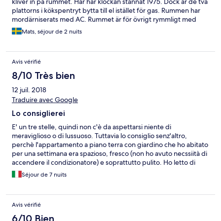
kliver in på rummet. Här har klockan stannat 1975. Dock är de två
plattorns i kökspentryt bytta till el istället för gas. Rummen har
mordärniserats med AC. Rummet är för övrigt rymmligt med
stor balkong. Tillhörande tårkställning för badkläder. För hit
Mats, séjour de 2 nuits
kommer du för att bada och koppla av ett par dagar. Då wifi
endast finns i anslutning till reception och rum precis ovanför, så
är det perfekt för dig som vill dra ur kontakten ett par dagar och
Avis vérifié
uppleva livet på 70:talet. Kökspentryt har sparsmakat med
utrustning. Det finns för att koka espresso och göra dig en
8/10 Très bien
fukost. Coop ligger ca 10 min bilväg ifrån. Vill du äta på hotellet
12 juil. 2018
så finns resturang. På ena av de två långa stränderna kan du
bygga din egen hydda under dagen. Du kan även ta dig till
Traduire avec Google
Porto Santo Stefano eller Orbitello för en bit kvällsmat. Hit
Lo consiglierei
kommer du med bil och fri parkering finns framför hotellet.
E' un tre stelle, quindi non c'è da aspettarsi niente di
meraviglioso o di lussuoso. Tuttavia lo consiglio senz'altro,
perchè l'appartamento a piano terra con giardino che ho abitato
per una settimana era spazioso, fresco (non ho avuto necssiità di
accendere il condizionatore) e soprattutto pulito. Ho letto di
recensioni che parolano di insetti......ovviamente dove c'è un
Séjour de 7 nuits
giardino, possono esserci animaletti, ma certamente non dentro
casa. Il personale è discreto e gentile.
Avis vérifié
6/10 Bien