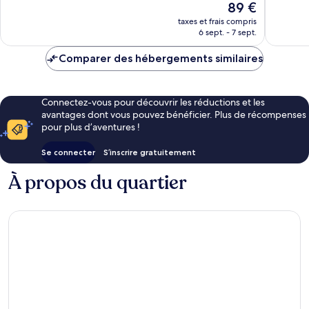
Le
89 €
bien,
bien,
nouveau
taxes et frais compris
244 avis
149 avis
prix
6 sept. - 7 sept.
est
de
Comparer des hébergements similaires
89 €
Connectez-vous pour découvrir les réductions et les
avantages dont vous pouvez bénéficier. Plus de récompenses
pour plus d’aventures !
Se connecter
S’inscrire gratuitement
À propos du quartier