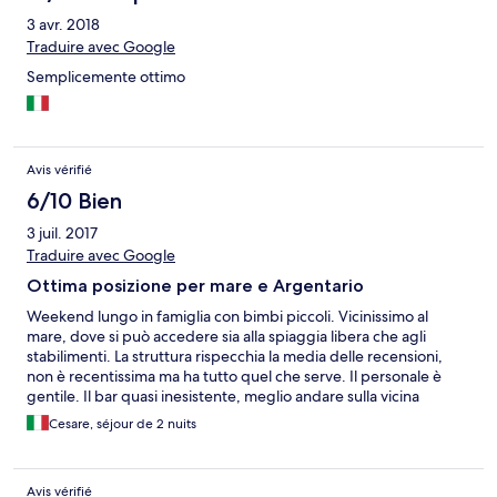
3 avr. 2018
Traduire avec Google
Semplicemente ottimo
Avis vérifié
6/10 Bien
3 juil. 2017
Traduire avec Google
Ottima posizione per mare e Argentario
Weekend lungo in famiglia con bimbi piccoli. Vicinissimo al
mare, dove si può accedere sia alla spiaggia libera che agli
stabilimenti. La struttura rispecchia la media delle recensioni,
non è recentissima ma ha tutto quel che serve. Il personale è
gentile. Il bar quasi inesistente, meglio andare sulla vicina
provinciale. Il ristorante ha una buona cucina, anche se il menu è
Cesare, séjour de 2 nuits
abbastanza limitato, e bisogna prenotarlo con largo anticipo.
Avis vérifié