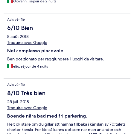
Giovanni, séjour de 2 nuits
mattina (voci e grida di bambini e qualche genitore un po'
troppo…) ma in compenso silenzioso la notte. Unico neo, a
volerne trovare uno, è il parcheggio che pur essendo privato è
Avis vérifié
comunque sulla pubblica via, col rischio di trovare la macchina
cocciata e soprattutto con nessuna sicurezza di trovarlo vicino al
6/10 Bien
residence (i parcheggi privati caratterizzati dal cartello sono
8 août 2018
anche un po' distanti).
Traduire avec Google
Nel complesso piacevole
Ben posizionato per raggiungere i luoghi da visitare.
elio, séjour de 4 nuits
Avis vérifié
8/10 Très bien
25 juil. 2018
Traduire avec Google
Boende nära bad med fri parkering.
Helt ok ställe om du gillar att hamna tillbaka i känslan av 70:talets
charter känsla. För lite så känns det som när man anländer och