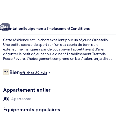
Residenza
Turistico
Alberghiera
cédent
Suivant
34+
Présentation
Équipements
Emplacement
Conditions
Cette résidence est un choix excellent pour un séjour à Orbetello.
Une petite séance de sport sur l'un des courts de tennis en
extérieur ne manquera pas de vous ouvrir l'appétit avant d'aller
déguster le petit déjeuner ou le dîner à l'établissement Trattoria
Pesce Povero. L'hébergement comprend un bar / salon, un jardin et
une kitchenette.
Avis
Bien
7,8
Afficher 39 avis
7,8 sur 10
voyageurs
Vue aérienne
Appartement entier
4 personnes
Équipements populaires