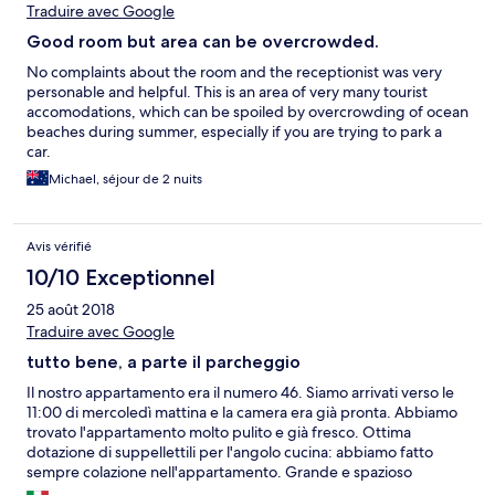
Traduire avec Google
Good room but area can be overcrowded.
No complaints about the room and the receptionist was very
personable and helpful. This is an area of very many tourist
accomodations, which can be spoiled by overcrowding of ocean
beaches during summer, especially if you are trying to park a
car.
Michael, séjour de 2 nuits
Avis vérifié
10/10 Exceptionnel
25 août 2018
Traduire avec Google
tutto bene, a parte il parcheggio
Il nostro appartamento era il numero 46. Siamo arrivati verso le
11:00 di mercoledì mattina e la camera era già pronta. Abbiamo
trovato l'appartamento molto pulito e già fresco. Ottima
dotazione di suppellettili per l'angolo cucina: abbiamo fatto
sempre colazione nell'appartamento. Grande e spazioso
terrazzo, eravamo in una stanza d'angolo. Un po' rumoroso la